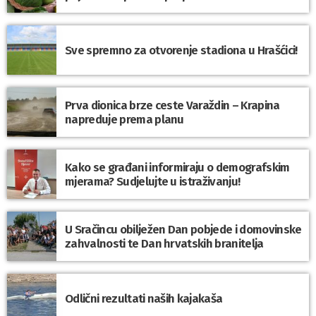
Sve spremno za otvorenje stadiona u Hrašćici!
Prva dionica brze ceste Varaždin – Krapina
napreduje prema planu
Kako se građani informiraju o demografskim
mjerama? Sudjelujte u istraživanju!
U Sračincu obilježen Dan pobjede i domovinske
zahvalnosti te Dan hrvatskih branitelja
Odlični rezultati naših kajakaša