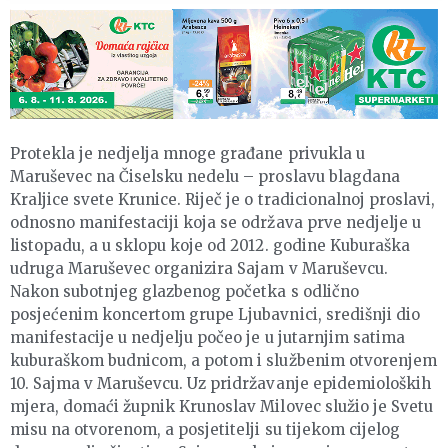
Protekla je nedjelja mnoge građane privukla u
Maruševec na Čiselsku nedelu – proslavu blagdana
Kraljice svete Krunice. Riječ je o tradicionalnoj proslavi,
odnosno manifestaciji koja se održava prve nedjelje u
listopadu, a u sklopu koje od 2012. godine Kuburaška
udruga Maruševec organizira Sajam v Maruševcu.
Nakon subotnjeg glazbenog početka s odlično
posjećenim koncertom grupe Ljubavnici, središnji dio
manifestacije u nedjelju počeo je u jutarnjim satima
kuburaškom budnicom, a potom i službenim otvorenjem
10. Sajma v Maruševcu. Uz pridržavanje epidemioloških
mjera, domaći župnik Krunoslav Milovec služio je Svetu
misu na otvorenom, a posjetitelji su tijekom cijelog