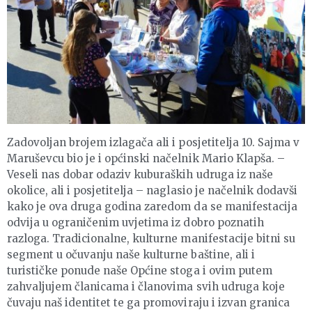
Zadovoljan brojem izlagača ali i posjetitelja 10. Sajma v
Maruševcu bio je i općinski načelnik Mario Klapša. –
Veseli nas dobar odaziv kuburaških udruga iz naše
okolice, ali i posjetitelja – naglasio je načelnik dodavši
kako je ova druga godina zaredom da se manifestacija
odvija u ograničenim uvjetima iz dobro poznatih
razloga. Tradicionalne, kulturne manifestacije bitni su
segment u očuvanju naše kulturne baštine, ali i
turističke ponude naše Općine stoga i ovim putem
zahvaljujem članicama i članovima svih udruga koje
čuvaju naš identitet te ga promoviraju i izvan granica