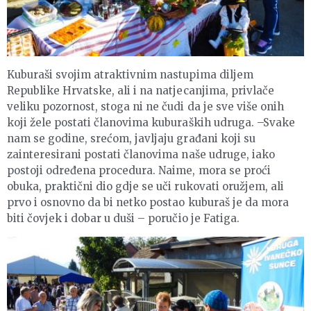
Kuburaši svojim atraktivnim nastupima diljem
Republike Hrvatske, ali i na natjecanjima, privlače
veliku pozornost, stoga ni ne čudi da je sve više onih
koji žele postati članovima kuburaških udruga. –Svake
nam se godine, srećom, javljaju građani koji su
zainteresirani postati članovima naše udruge, iako
postoji određena procedura. Naime, mora se proći
obuka, praktični dio gdje se uči rukovati oružjem, ali
prvo i osnovno da bi netko postao kuburaš je da mora
biti čovjek i dobar u duši – poručio je Fatiga.