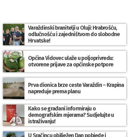
Varaždinski branitelji u Oluji: Hrabrošću,
odlučnošću i zajedništvom do slobodne
Hrvatske!
Općina Vidovec ulaže u poljoprivredu:
otvorene prijave za općinske potpore
Prva dionica brze ceste Varaždin – Krapina
napreduje prema planu
Kako se građani informiraju o
demografskim mjerama? Sudjelujte u
istraživanju!
U Sračincu obilježen Dan pobjede i