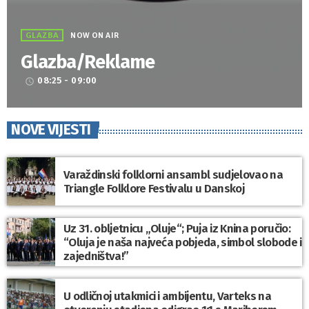
GLAZBA
NOW ON AIR
Glazba/Reklame
08:25 - 09:00
access_time
NOVE VIJESTI
Varaždinski folklorni ansambl sudjelovao na
Triangle Folklore Festivalu u Danskoj
Uz 31. obljetnicu „Oluje“; Puja iz Knina poručio:
“Oluja je naša najveća pobjeda, simbol slobode i
zajedništva!”
U odličnoj utakmici i ambijentu, Varteks na