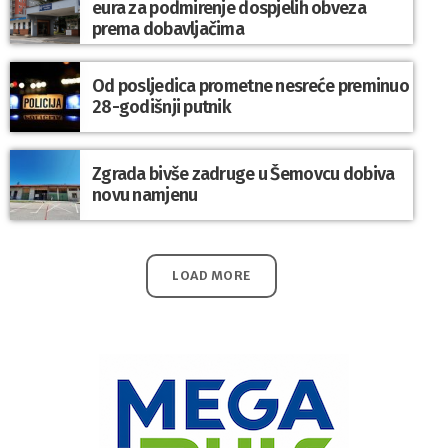
eura za podmirenje dospjelih obveza
prema dobavljačima
Od posljedica prometne nesreće preminuo
28-godišnji putnik
Zgrada bivše zadruge u Šemovcu dobiva
novu namjenu
LOAD MORE