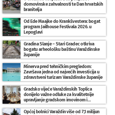
domovinske zahvalnosti te Dan hrvatskih
branitelja
Od Ede Maajke do Krankšvestera: bogat
program Jailhouse Festivala 2026. u
Lepoglavi
Gradina Slanje – Stari Gradec otkriva
bogatu arheološku baštinu Varaždinske
županije
Minerva pred tehničkim pregledom:
Završava jedna od najvećih investicija u
zdravstveni turizam Varaždinske županije
Gradsko vijeće Varaždinskih Toplica
donijelo važne odluke za kvalitetnije
upravljanje gradskom imovinom i
komunalnim sustavom
Općoj bolnici Varaždin više od 7,1 milijun