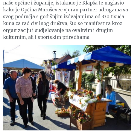
naše općine i županije, istaknuo je Klapša te naglasio
kako je Općina Maruševec vjeran partner udrugama sa
svog područja s godišnjim izdvajanjima od 370 tisuća
kuna za rad civilnog društva, što se manifestira kroz
organizaciju i sudjelovanje na ovakvim i drugim
kulturnim, ali i sportskim priredbama.