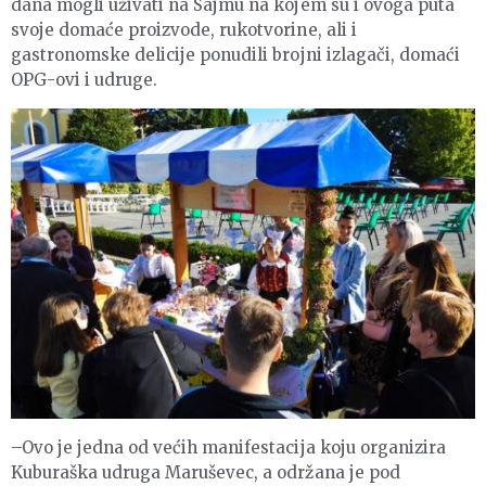
dana mogli uživati na Sajmu na kojem su i ovoga puta
svoje domaće proizvode, rukotvorine, ali i
gastronomske delicije ponudili brojni izlagači, domaći
OPG-ovi i udruge.
–Ovo je jedna od većih manifestacija koju organizira
Kuburaška udruga Maruševec, a održana je pod