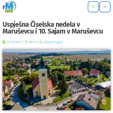
search
menu
Uspješna Čiselska nedela v
Maruševcu i 10. Sajam v Maruševcu
05/10/2021
08:07
Ljiljana Vuglač