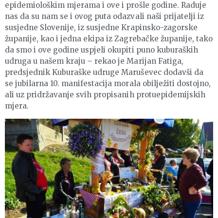
epidemiološkim mjerama i ove i prošle godine. Raduje
nas da su nam se i ovog puta odazvali naši prijatelji iz
susjedne Slovenije, iz susjedne Krapinsko-zagorske
županije, kao i jedna ekipa iz Zagrebačke županije, tako
da smo i ove godine uspjeli okupiti puno kuburaških
udruga u našem kraju – rekao je Marijan Fatiga,
predsjednik Kuburaške udruge Maruševec dodavši da
se jubilarna 10. manifestacija morala obilježiti dostojno,
ali uz pridržavanje svih propisanih protuepidemijskih
mjera.