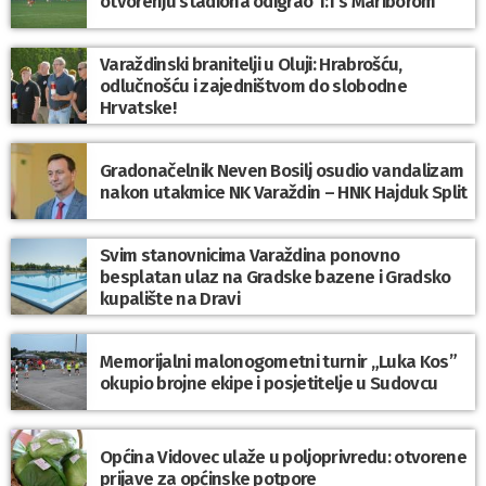
otvorenju stadiona odigrao 1:1 s Mariborom
Varaždinski branitelji u Oluji: Hrabrošću,
odlučnošću i zajedništvom do slobodne
Hrvatske!
Gradonačelnik Neven Bosilj osudio vandalizam
nakon utakmice NK Varaždin – HNK Hajduk Split
Svim stanovnicima Varaždina ponovno
besplatan ulaz na Gradske bazene i Gradsko
kupalište na Dravi
Memorijalni malonogometni turnir „Luka Kos”
okupio brojne ekipe i posjetitelje u Sudovcu
Općina Vidovec ulaže u poljoprivredu: otvorene
prijave za općinske potpore