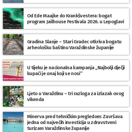
Od Ede Maajke do Krankšvestera: bogat
program Jailhouse Festivala 2026. u Lepoglavi
Gradina Slanje – Stari Gradec otkriva bogatu
arheološku baštinu Varaždinske županije
U tijeku je nacionalna kampanja „Najbolji dječji
kupaći je onaj koji se nosi“
Ljeto u Varaždinu – tri razloga za izlazak ovog
vikenda
Minerva pred tehničkim pregledom: Završava
jedna od najvećih investicija u zdravstveni
turizam Varaždinske županije