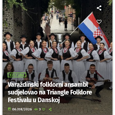
KULTURA
Varaždinski folklorni ansambl
sudjelovao na Triangle Folklore
Festivalu u Danskoj
today
06/08/2026
3