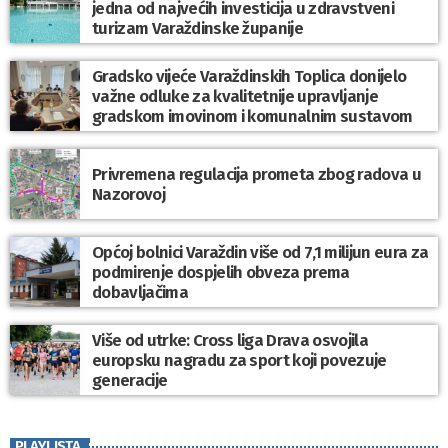
jedna od najvećih investicija u zdravstveni
turizam Varaždinske županije
Gradsko vijeće Varaždinskih Toplica donijelo
važne odluke za kvalitetnije upravljanje
gradskom imovinom i komunalnim sustavom
Privremena regulacija prometa zbog radova u
Nazorovoj
Općoj bolnici Varaždin više od 7,1 milijun eura za
podmirenje dospjelih obveza prema
dobavljačima
Više od utrke: Cross liga Drava osvojila
europsku nagradu za sport koji povezuje
generacije
PLAYLISTA