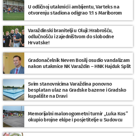
U odličnoj utakmici i ambijentu, Varteks na
otvorenju stadiona odigrao 1:1 s Mariborom
Varaždinski branitelji u Oluji: Hrabrošću,
odlučnošću i zajedništvom do slobodne
Hrvatske!
Gradonačelnik Neven Bosilj osudio vandalizam
nakon utakmice NK Varaždin – HNK Hajduk Split
Svim stanovnicima Varaždina ponovno
besplatan ulaz na Gradske bazene i Gradsko
kupalište na Dravi
Memorijalni malonogometni turnir „Luka Kos”
okupio brojne ekipe i posjetitelje u Sudovcu