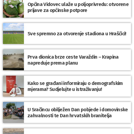
Općina Vidovec ulaže u poljoprivredu: otvorene
prijave za općinske potpore
Sve spremno za otvorenje stadiona u Hrašćici!
Prva dionica brze ceste Varaždin – Krapina
napreduje prema planu
Kako se građani informiraju o demografskim
mjerama? Sudjelujte u istraživanju!
U Sračincu obilježen Dan pobjede i domovinske
zahvalnosti te Dan hrvatskih branitelja