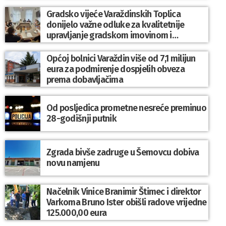
Gradsko vijeće Varaždinskih Toplica
donijelo važne odluke za kvalitetnije
upravljanje gradskom imovinom i
komunalnim sustavom
Općoj bolnici Varaždin više od 7,1 milijun
eura za podmirenje dospjelih obveza
prema dobavljačima
Od posljedica prometne nesreće preminuo
28-godišnji putnik
Zgrada bivše zadruge u Šemovcu dobiva
novu namjenu
Načelnik Vinice Branimir Štimec i direktor
Varkoma Bruno Ister obišli radove vrijedne
125.000,00 eura