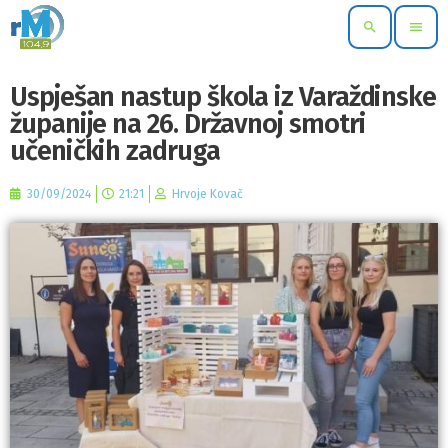
search
menu
Uspješan nastup škola iz Varaždinske
županije na 26. Državnoj smotri
učeničkih zadruga
30/09/2024
21:21
Hrvoje Kovač