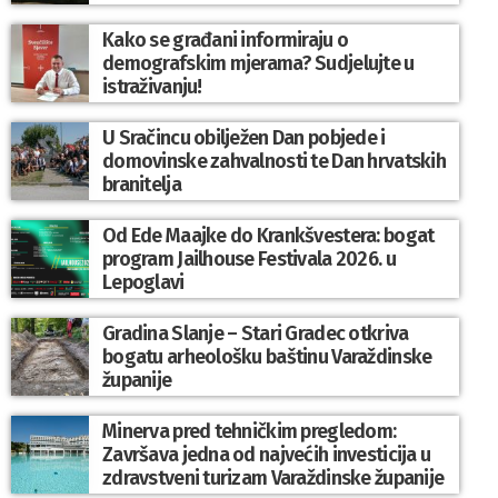
Kako se građani informiraju o
demografskim mjerama? Sudjelujte u
istraživanju!
U Sračincu obilježen Dan pobjede i
domovinske zahvalnosti te Dan hrvatskih
branitelja
Od Ede Maajke do Krankšvestera: bogat
program Jailhouse Festivala 2026. u
Lepoglavi
Gradina Slanje – Stari Gradec otkriva
bogatu arheološku baštinu Varaždinske
županije
Minerva pred tehničkim pregledom:
Završava jedna od najvećih investicija u
zdravstveni turizam Varaždinske županije