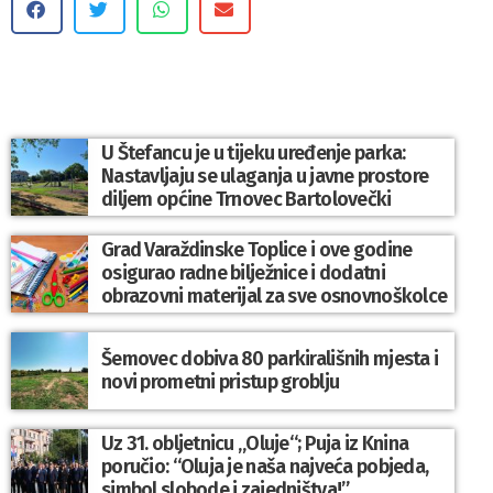
U Štefancu je u tijeku uređenje parka:
Nastavljaju se ulaganja u javne prostore
diljem općine Trnovec Bartolovečki
Grad Varaždinske Toplice i ove godine
osigurao radne bilježnice i dodatni
obrazovni materijal za sve osnovnoškolce
Šemovec dobiva 80 parkirališnih mjesta i
novi prometni pristup groblju
Uz 31. obljetnicu „Oluje“; Puja iz Knina
poručio: “Oluja je naša najveća pobjeda,
simbol slobode i zajedništva!”