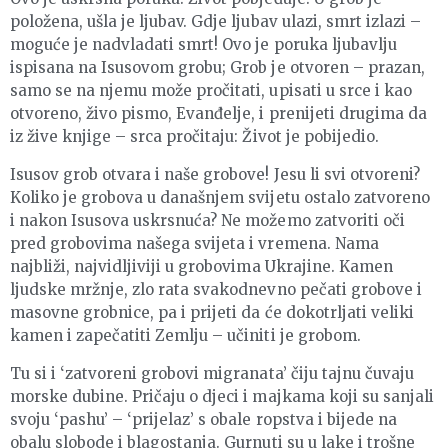
položena, ušla je ljubav. Gdje ljubav ulazi, smrt izlazi –
moguće je nadvladati smrt! Ovo je poruka ljubavlju
ispisana na Isusovom grobu; Grob je otvoren – prazan,
samo se na njemu može pročitati, upisati u srce i kao
otvoreno, živo pismo, Evanđelje, i prenijeti drugima da
iz žive knjige – srca pročitaju: Život je pobijedio.
Isusov grob otvara i naše grobove! Jesu li svi otvoreni?
Koliko je grobova u današnjem svijetu ostalo zatvoreno
i nakon Isusova uskrsnuća? Ne možemo zatvoriti oči
pred grobovima našega svijeta i vremena. Nama
najbliži, najvidljiviji u grobovima Ukrajine. Kamen
ljudske mržnje, zlo rata svakodnevno pečati grobove i
masovne grobnice, pa i prijeti da će dokotrljati veliki
kamen i zapečatiti Zemlju – učiniti je grobom.
Tu si i ‘zatvoreni grobovi migranata’ čiju tajnu čuvaju
morske dubine. Pričaju o djeci i majkama koji su sanjali
svoju ‘pashu’ – ‘prijelaz’ s obale ropstva i bijede na
obalu slobode i blagostanja. Gurnuti su u lake i trošne