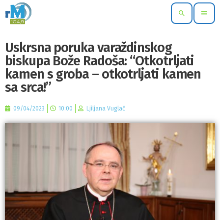
search
menu
Uskrsna poruka varaždinskog
biskupa Bože Radoša: “Otkotrljati
kamen s groba – otkotrljati kamen
sa srca!”
09/04/2023
10:00
Ljiljana Vuglač