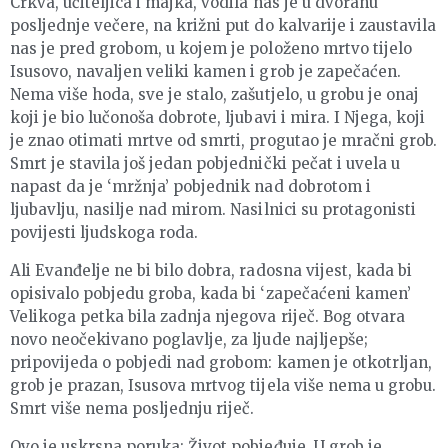
Crkva, učiteljica i majka, vodila nas je u dvoranu
posljednje večere, na križni put do kalvarije i zaustavila
nas je pred grobom, u kojem je položeno mrtvo tijelo
Isusovo, navaljen veliki kamen i grob je zapečaćen.
Nema više hoda, sve je stalo, zašutjelo, u grobu je onaj
koji je bio lučonoša dobrote, ljubavi i mira. I Njega, koji
je znao otimati mrtve od smrti, progutao je mračni grob.
Smrt je stavila još jedan pobjednički pečat i uvela u
napast da je ‘mržnja’ pobjednik nad dobrotom i
ljubavlju, nasilje nad mirom. Nasilnici su protagonisti
povijesti ljudskoga roda.
Ali Evanđelje ne bi bilo dobra, radosna vijest, kada bi
opisivalo pobjedu groba, kada bi ‘zapečaćeni kamen’
Velikoga petka bila zadnja njegova riječ. Bog otvara
novo neočekivano poglavlje, za ljude najljepše;
pripovijeda o pobjedi nad grobom: kamen je otkotrljan,
grob je prazan, Isusova mrtvog tijela više nema u grobu.
Smrt više nema posljednju riječ.
Ovo je uskrsna poruka: Život pobjeđuje. U grob je