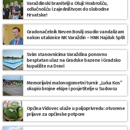
Varaždinski branitelji u Oluji: Hrabrošću,
odlučnošću i zajedništvom do slobodne
Hrvatske!
Gradonačelnik Neven Bosilj osudio vandalizam
nakon utakmice NK Varaždin – HNK Hajduk Split
Svim stanovnicima Varaždina ponovno
besplatan ulaz na Gradske bazene i Gradsko
kupalište na Dravi
Memorijalni malonogometni turnir „Luka Kos”
okupio brojne ekipe i posjetitelje u Sudovcu
Općina Vidovec ulaže u poljoprivredu: otvorene
prijave za općinske potpore