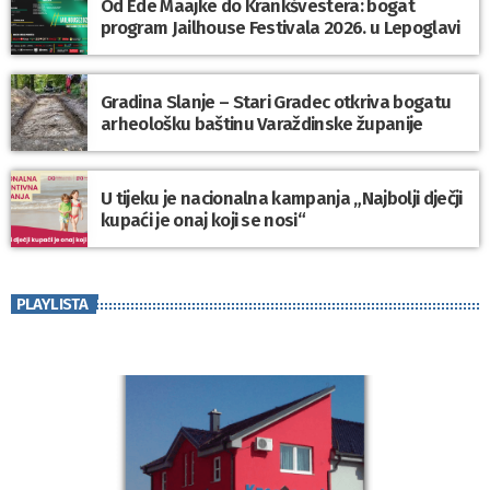
Od Ede Maajke do Krankšvestera: bogat
program Jailhouse Festivala 2026. u Lepoglavi
Gradina Slanje – Stari Gradec otkriva bogatu
arheološku baštinu Varaždinske županije
U tijeku je nacionalna kampanja „Najbolji dječji
kupaći je onaj koji se nosi“
PLAYLISTA