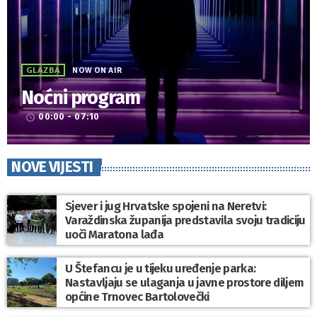
GLAZBA
NOW ON AIR
Noćni program
00:00 - 07:10
access_time
NOVE VIJESTI
Sjever i jug Hrvatske spojeni na Neretvi:
Varaždinska županija predstavila svoju tradiciju
uoči Maratona lađa
U Štefancu je u tijeku uređenje parka:
Nastavljaju se ulaganja u javne prostore diljem
općine Trnovec Bartolovečki