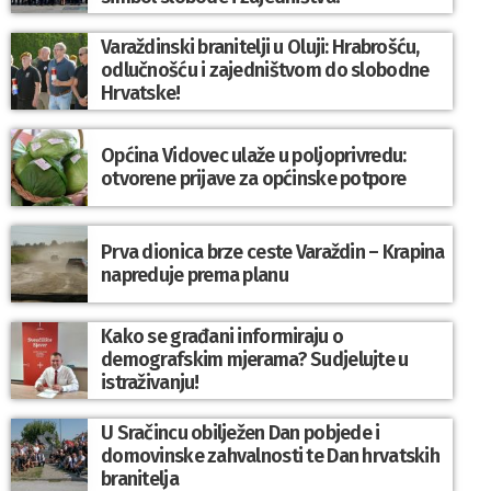
Varaždinski branitelji u Oluji: Hrabrošću,
odlučnošću i zajedništvom do slobodne
Hrvatske!
Općina Vidovec ulaže u poljoprivredu:
otvorene prijave za općinske potpore
Prva dionica brze ceste Varaždin – Krapina
napreduje prema planu
Kako se građani informiraju o
demografskim mjerama? Sudjelujte u
istraživanju!
U Sračincu obilježen Dan pobjede i
domovinske zahvalnosti te Dan hrvatskih
branitelja