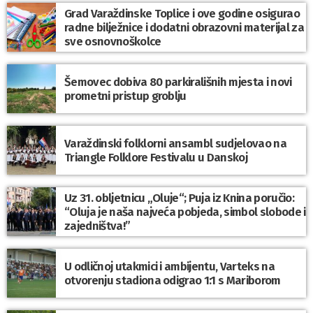
Grad Varaždinske Toplice i ove godine osigurao
radne bilježnice i dodatni obrazovni materijal za
sve osnovnoškolce
Šemovec dobiva 80 parkirališnih mjesta i novi
prometni pristup groblju
Varaždinski folklorni ansambl sudjelovao na
Triangle Folklore Festivalu u Danskoj
Uz 31. obljetnicu „Oluje“; Puja iz Knina poručio:
“Oluja je naša najveća pobjeda, simbol slobode i
zajedništva!”
U odličnoj utakmici i ambijentu, Varteks na
otvorenju stadiona odigrao 1:1 s Mariborom