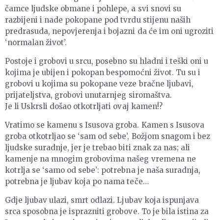
čamce ljudske obmane i pohlepe, a svi snovi su
razbijeni i nade pokopane pod tvrdu stijenu naših
predrasuda, nepovjerenja i bojazni da će im oni ugroziti
‘normalan život’.
Postoje i grobovi u srcu, posebno su hladni i teški oni u
kojima je ubijen i pokopan bespomoćni život. Tu su i
grobovi u kojima su pokopane veze bračne ljubavi,
prijateljstva, grobovi unutarnjeg siromaštva.
Je li Uskrsli došao otkotrljati ovaj kamen!?
Vratimo se kamenu s Isusova groba. Kamen s Isusova
groba otkotrljao se ‘sam od sebe’, Božjom snagom i bez
ljudske suradnje, jer je trebao biti znak za nas; ali
kamenje na mnogim grobovima našeg vremena ne
kotrlja se ‘samo od sebe’: potrebna je naša suradnja,
potrebna je ljubav koja po nama teče…
Gdje ljubav ulazi, smrt odlazi. Ljubav koja ispunjava
srca sposobna je isprazniti grobove. To je bila istina za