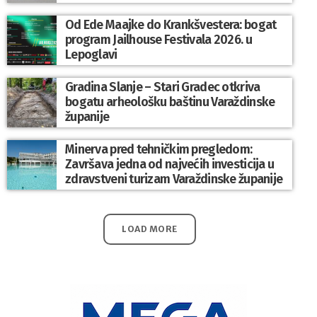
Od Ede Maajke do Krankšvestera: bogat
program Jailhouse Festivala 2026. u
Lepoglavi
Gradina Slanje – Stari Gradec otkriva
bogatu arheološku baštinu Varaždinske
županije
Minerva pred tehničkim pregledom:
Završava jedna od najvećih investicija u
zdravstveni turizam Varaždinske županije
LOAD MORE