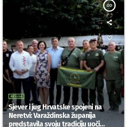
insert_link
REGIJA
Sjever i jug Hrvatske spojeni na
Neretvi: Varaždinska županija
predstavila svoju tradiciju uoči