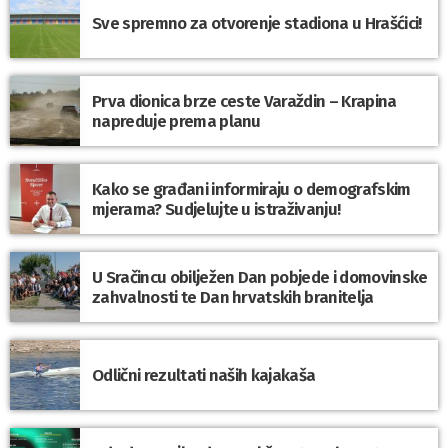
Sve spremno za otvorenje stadiona u Hrašćici!
Prva dionica brze ceste Varaždin – Krapina
napreduje prema planu
Kako se građani informiraju o demografskim
mjerama? Sudjelujte u istraživanju!
U Sračincu obilježen Dan pobjede i domovinske
zahvalnosti te Dan hrvatskih branitelja
Odlični rezultati naših kajakaša