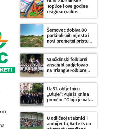
Grad Varaždinske
Bartolovečki
Toplice i ove godine
osigurao radne
bilježnice i dodatni
obrazovni materijal za
sve osnovnoškolce
Šemovec dobiva 80
parkirališnih mjesta i
novi prometni pristup
groblju
Varaždinski folklorni
ansambl sudjelovao
na Triangle Folklore
Festivalu u Danskoj
Uz 31. obljetnicu
i
„Oluje“; Puja iz Knina
poručio: “Oluja je naša
najveća pobjeda,
simbol slobode i
lom
zajedništva!”
U odličnoj utakmici i
ambijentu, Varteks na
na