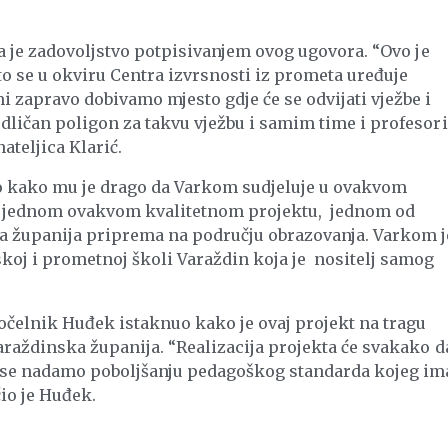
la je zadovoljstvo potpisivanjem ovog ugovora. “Ovo je
to se u okviru Centra izvrsnosti iz prometa uređuje
 zapravo dobivamo mjesto gdje će se odvijati vježbe i
ličan poligon za takvu vježbu i samim time i profesori
ateljica Klarić.
o kako mu je drago da Varkom sudjeluje u ovakvom
 u jednom ovakvom kvalitetnom projektu, jednom od
 županija priprema na području obrazovanja. Varkom j
koj i prometnoj školi Varaždin koja je nositelj samog
očelnik Huđek istaknuo kako je ovaj projekt na tragu
raždinska županija. “Realizacija projekta će svakako d
e se nadamo poboljšanju pedagoškog standarda kojeg im
io je Huđek.