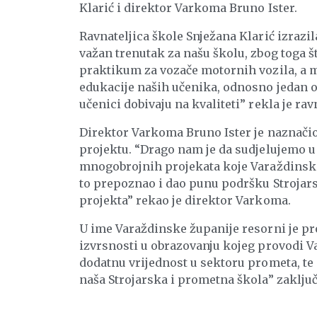
Klarić i direktor Varkoma Bruno Ister.
Ravnateljica škole Snježana Klarić izrazi
važan trenutak za našu školu, zbog toga š
praktikum za vozače motornih vozila, a mi
edukacije naših učenika, odnosno jedan od
učenici dobivaju na kvaliteti” rekla je ravn
Direktor Varkoma Bruno Ister je naznači
projektu. “Drago nam je da sudjelujemo
mnogobrojnih projekata koje Varaždinska
to prepoznao i dao punu podršku Strojars
projekta” rekao je direktor Varkoma.
U ime Varaždinske županije resorni je pr
izvrsnosti u obrazovanju kojeg provodi Va
dodatnu vrijednost u sektoru prometa, t
naša Strojarska i prometna škola” zaključ