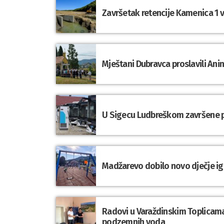
Završetak retencije Kamenica 1 v
Mještani Dubravca proslavili Ani
U Sigecu Ludbreškom završene p
Madžarevo dobilo novo dječje ig
Radovi u Varaždinskim Toplicama
podzemnih voda