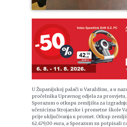
U Županijskoj palači u Varaždinu, a u na
pročelnika Upravnog odjela za prosvjetu, 
Sporazum o otkupu zemljišta za izgradnju
učenicima Strojarske i prometne škole V
prije uključivanja u promet. Otkup zemlji
62.479,00 eura, a Sporazum su potpisali r