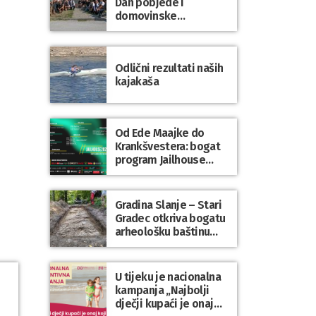
Dan pobjede i
domovinske
zahvalnosti te Dan
hrvatskih branitelja
Odlični rezultati naših
kajakaša
Od Ede Maajke do
Krankšvestera: bogat
program Jailhouse
Festivala 2026. u
Lepoglavi
Gradina Slanje – Stari
Gradec otkriva bogatu
arheološku baštinu
Varaždinske županije
U tijeku je nacionalna
kampanja „Najbolji
dječji kupaći je onaj