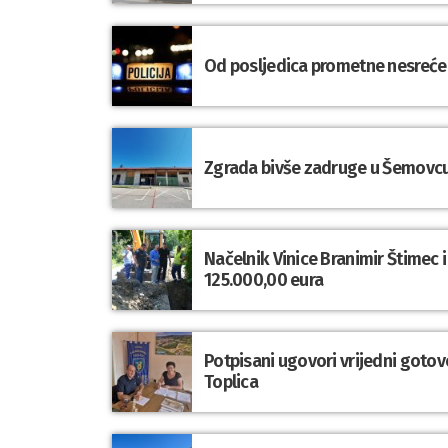
Od posljedica prometne nesreće
Zgrada bivše zadruge u Šemovc
Načelnik Vinice Branimir Štimec i
125.000,00 eura
Potpisani ugovori vrijedni gotov
Toplica