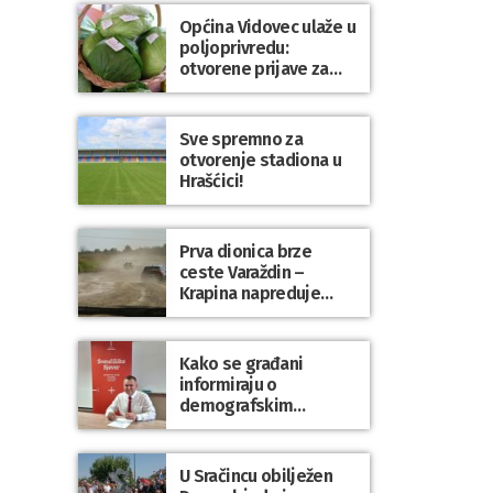
Općina Vidovec ulaže u
poljoprivredu:
otvorene prijave za
općinske potpore
Sve spremno za
otvorenje stadiona u
Hrašćici!
Prva dionica brze
ceste Varaždin –
Krapina napreduje
prema planu
Kako se građani
informiraju o
demografskim
mjerama? Sudjelujte u
istraživanju!
U Sračincu obilježen