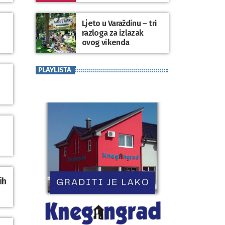
koji se nosi“
Ljeto u Varaždinu – tri
razloga za izlazak
ovog vikenda
PLAYLISTA
ih