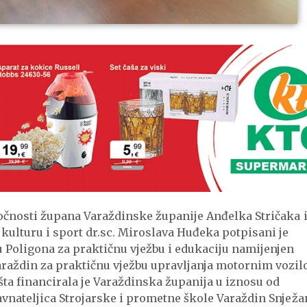
zočnosti župana Varaždinske županije Anđelka Stričaka 
kulturu i sport dr.sc. Miroslava Huđeka potpisani je
 Poligona za praktičnu vježbu i edukaciju namijenjen
araždin za praktičnu vježbu upravljanja motornim vozi
šta financirala je Varaždinska županija u iznosu od
avnateljica Strojarske i prometne škole Varaždin Snježa