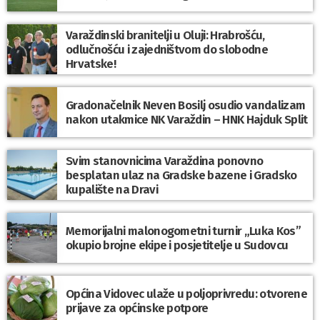
Varaždinski branitelji u Oluji: Hrabrošću,
odlučnošću i zajedništvom do slobodne
Hrvatske!
Gradonačelnik Neven Bosilj osudio vandalizam
nakon utakmice NK Varaždin – HNK Hajduk Split
Svim stanovnicima Varaždina ponovno
besplatan ulaz na Gradske bazene i Gradsko
kupalište na Dravi
Memorijalni malonogometni turnir „Luka Kos”
okupio brojne ekipe i posjetitelje u Sudovcu
Općina Vidovec ulaže u poljoprivredu: otvorene
prijave za općinske potpore