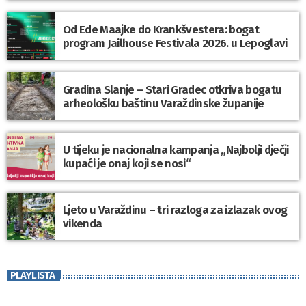
Od Ede Maajke do Krankšvestera: bogat
program Jailhouse Festivala 2026. u Lepoglavi
Gradina Slanje – Stari Gradec otkriva bogatu
arheološku baštinu Varaždinske županije
U tijeku je nacionalna kampanja „Najbolji dječji
kupaći je onaj koji se nosi“
Ljeto u Varaždinu – tri razloga za izlazak ovog
vikenda
PLAYLISTA