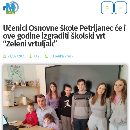
search
menu
Učenici Osnovne škole Petrijanec će i
ove godine izgraditi školski vrt
“Zeleni vrtuljak”
21/02/2025
13:28
Blaženka Vresk