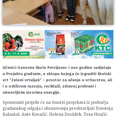
Učenici Osnovne škole Petrijanec i ove godine sudjeluju
u Projektu građanin, u sklopu kojega će izgraditi školski
vrt “Zeleni vrtuljak” – prostor za učenje o vrtlarstvu, ali
i o održivom razvoju, reciklaži, zdravoj prehrani i
obnovljivim izvorima energije.
Spomenuti projekt će na Smotri projekata iz područja
građanskog odgoja i obrazovanja predstavljati Doroteja
Kalanjoš, Ante Kovačić, Helena Drožđek, Tesa Hrnčić,