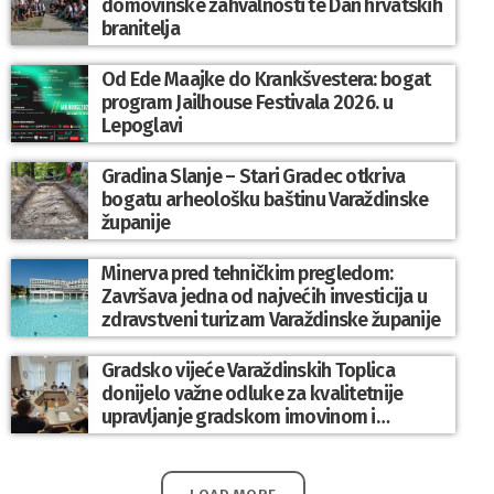
domovinske zahvalnosti te Dan hrvatskih
branitelja
Od Ede Maajke do Krankšvestera: bogat
program Jailhouse Festivala 2026. u
Lepoglavi
Gradina Slanje – Stari Gradec otkriva
bogatu arheološku baštinu Varaždinske
županije
Minerva pred tehničkim pregledom:
Završava jedna od najvećih investicija u
zdravstveni turizam Varaždinske županije
Gradsko vijeće Varaždinskih Toplica
donijelo važne odluke za kvalitetnije
upravljanje gradskom imovinom i
komunalnim sustavom