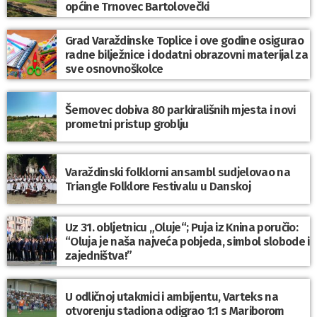
općine Trnovec Bartolovečki
Grad Varaždinske Toplice i ove godine osigurao
radne bilježnice i dodatni obrazovni materijal za
sve osnovnoškolce
Šemovec dobiva 80 parkirališnih mjesta i novi
prometni pristup groblju
Varaždinski folklorni ansambl sudjelovao na
Triangle Folklore Festivalu u Danskoj
Uz 31. obljetnicu „Oluje“; Puja iz Knina poručio:
“Oluja je naša najveća pobjeda, simbol slobode i
zajedništva!”
U odličnoj utakmici i ambijentu, Varteks na
otvorenju stadiona odigrao 1:1 s Mariborom