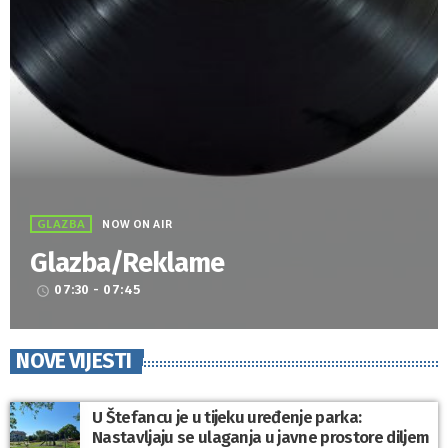
GLAZBA
NOW ON AIR
Glazba/Reklame
07:30 - 07:45
access_time
NOVE VIJESTI
U Štefancu je u tijeku uređenje parka:
Nastavljaju se ulaganja u javne prostore diljem