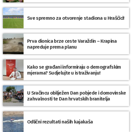
Sve spremno za otvorenje stadiona u Hrašćici!
Prva dionica brze ceste Varaždin – Krapina
napreduje prema planu
Kako se građani informiraju o demografskim
mjerama? Sudjelujte u istraživanju!
U Sračincu obilježen Dan pobjede i domovinske
zahvalnosti te Dan hrvatskih branitelja
Odlični rezultati naših kajakaša