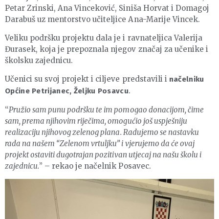
Petar Zrinski, Ana Vinceković, Siniša Horvat i Domagoj
Darabuš uz mentorstvo učiteljice Ana-Marije Vincek.
Veliku podršku projektu dala je i ravnateljica Valerija
Đurasek, koja je prepoznala njegov značaj za učenike i
školsku zajednicu.
Učenici su svoj projekt i ciljeve predstavili i
načelniku
.
Općine Petrijanec, Željku Posavcu
“
Pružio sam punu podršku te im pomogao donacijom, čime
sam, prema njihovim riječima, omogućio još uspješniju
realizaciju njihovog zelenog plana. Radujemo se nastavku
rada na našem “Zelenom vrtuljku” i vjerujemo da će ovaj
projekt ostaviti dugotrajan pozitivan utjecaj na našu školu i
zajednicu.
” – rekao je načelnik Posavec.