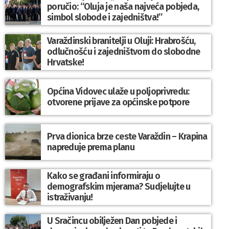
poručio: “Oluja je naša najveća pobjeda,
simbol slobode i zajedništva!”
Varaždinski branitelji u Oluji: Hrabrošću,
odlučnošću i zajedništvom do slobodne
Hrvatske!
Općina Vidovec ulaže u poljoprivredu:
otvorene prijave za općinske potpore
Prva dionica brze ceste Varaždin – Krapina
napreduje prema planu
Kako se građani informiraju o
demografskim mjerama? Sudjelujte u
istraživanju!
U Sračincu obilježen Dan pobjede i