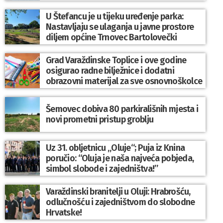
U Štefancu je u tijeku uređenje parka:
Nastavljaju se ulaganja u javne prostore
diljem općine Trnovec Bartolovečki
Grad Varaždinske Toplice i ove godine
osigurao radne bilježnice i dodatni
obrazovni materijal za sve osnovnoškolce
Šemovec dobiva 80 parkirališnih mjesta i
novi prometni pristup groblju
Uz 31. obljetnicu „Oluje“; Puja iz Knina
poručio: “Oluja je naša najveća pobjeda,
simbol slobode i zajedništva!”
Varaždinski branitelji u Oluji: Hrabrošću,
odlučnošću i zajedništvom do slobodne
Hrvatske!