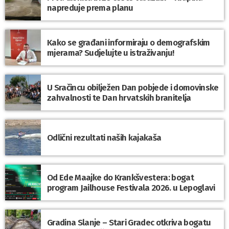
napreduje prema planu
Kako se građani informiraju o demografskim
mjerama? Sudjelujte u istraživanju!
U Sračincu obilježen Dan pobjede i domovinske
zahvalnosti te Dan hrvatskih branitelja
Odlični rezultati naših kajakaša
Od Ede Maajke do Krankšvestera: bogat
program Jailhouse Festivala 2026. u Lepoglavi
Gradina Slanje – Stari Gradec otkriva bogatu