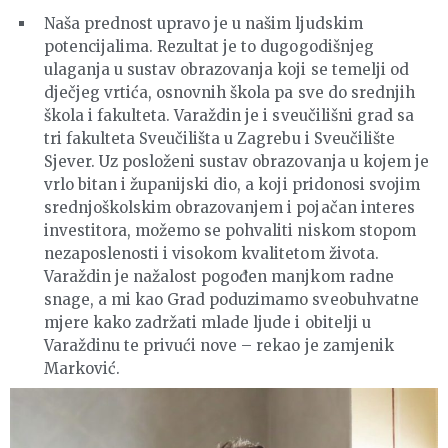
Naša prednost upravo je u našim ljudskim
potencijalima. Rezultat je to dugogodišnjeg
ulaganja u sustav obrazovanja koji se temelji od
dječjeg vrtića, osnovnih škola pa sve do srednjih
škola i fakulteta. Varaždin je i sveučilišni grad sa
tri fakulteta Sveučilišta u Zagrebu i Sveučilište
Sjever. Uz posloženi sustav obrazovanja u kojem je
vrlo bitan i županijski dio, a koji pridonosi svojim
srednjoškolskim obrazovanjem i pojačan interes
investitora, možemo se pohvaliti niskom stopom
nezaposlenosti i visokom kvalitetom života.
Varaždin je nažalost pogođen manjkom radne
snage, a mi kao Grad poduzimamo sveobuhvatne
mjere kako zadržati mlade ljude i obitelji u
Varaždinu te privući nove – rekao je zamjenik
Marković.