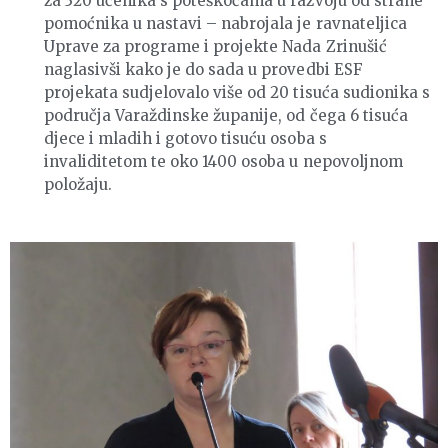
za 320 učenika s poteškoćama u razvoju od strane
pomoćnika u nastavi – nabrojala je ravnateljica
Uprave za programe i projekte Nada Zrinušić
naglasivši kako je do sada u provedbi ESF
projekata sudjelovalo više od 20 tisuća sudionika s
područja Varaždinske županije, od čega 6 tisuća
djece i mladih i gotovo tisuću osoba s
invaliditetom te oko 1400 osoba u nepovoljnom
položaju.