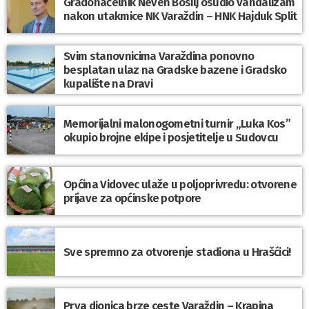
Gradonačelnik Neven Bosilj osudio vandalizam
nakon utakmice NK Varaždin – HNK Hajduk Split
Svim stanovnicima Varaždina ponovno
besplatan ulaz na Gradske bazene i Gradsko
kupalište na Dravi
Memorijalni malonogometni turnir „Luka Kos”
okupio brojne ekipe i posjetitelje u Sudovcu
Općina Vidovec ulaže u poljoprivredu: otvorene
prijave za općinske potpore
Sve spremno za otvorenje stadiona u Hrašćici!
Prva dionica brze ceste Varaždin – Krapina