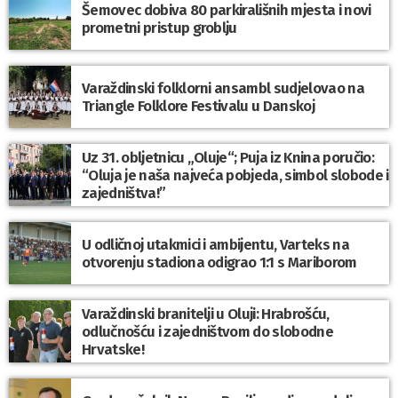
Šemovec dobiva 80 parkirališnih mjesta i novi
prometni pristup groblju
Varaždinski folklorni ansambl sudjelovao na
Triangle Folklore Festivalu u Danskoj
Uz 31. obljetnicu „Oluje“; Puja iz Knina poručio:
“Oluja je naša najveća pobjeda, simbol slobode i
zajedništva!”
U odličnoj utakmici i ambijentu, Varteks na
otvorenju stadiona odigrao 1:1 s Mariborom
Varaždinski branitelji u Oluji: Hrabrošću,
odlučnošću i zajedništvom do slobodne
Hrvatske!