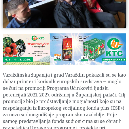
Varaždinska županija i grad Varaždin pokazali su se kao
dobar primjer i korisnik europskih sredstava – moglo
se čuti na promociji Programa Učinkoviti ljudski
potencijali 2021.-2027. održanoj u Županijskoj palači. Cilj
promocije bio je predstavljanje mogućnosti koje su na
raspolaganju iz Europskog socijalnog fonda plus (ESF+)
za novo sedmogodišnje programsko razdoblje. Prije
samog predstavljanja fonda sudionicima su se obratili
ravnateljica Uprave za programe i projekte pri