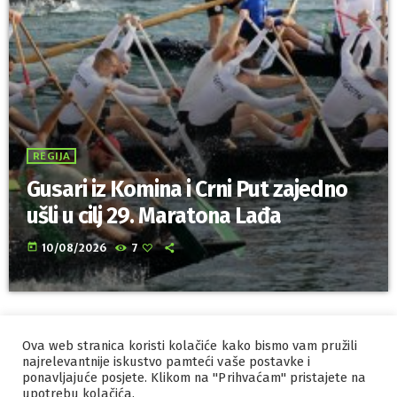
REGIJA
Gusari iz Komina i Crni Put zajedno
ušli u cilj 29. Maratona Lađa
today
10/08/2026
7
Ova web stranica koristi kolačiće kako bismo vam pružili
IZRADA I HOSTING
ORBIS
najrelevantnije iskustvo pamteći vaše postavke i
ponavljajuće posjete. Klikom na "Prihvaćam" pristajete na
MARKETING
PRAVILA PRIVATNOSTI
upotrebu kolačića.