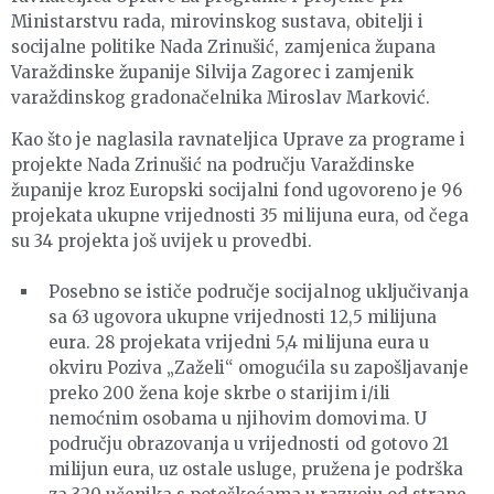
Ministarstvu rada, mirovinskog sustava, obitelji i
socijalne politike Nada Zrinušić, zamjenica župana
Varaždinske županije Silvija Zagorec i zamjenik
varaždinskog gradonačelnika Miroslav Marković.
Kao što je naglasila ravnateljica Uprave za programe i
projekte Nada Zrinušić na području Varaždinske
županije kroz Europski socijalni fond ugovoreno je 96
projekata ukupne vrijednosti 35 milijuna eura, od čega
su 34 projekta još uvijek u provedbi.
Posebno se ističe područje socijalnog uključivanja
sa 63 ugovora ukupne vrijednosti 12,5 milijuna
eura. 28 projekata vrijedni 5,4 milijuna eura u
okviru Poziva „Zaželi“ omogućila su zapošljavanje
preko 200 žena koje skrbe o starijim i/ili
nemoćnim osobama u njihovim domovima. U
području obrazovanja u vrijednosti od gotovo 21
milijun eura, uz ostale usluge, pružena je podrška