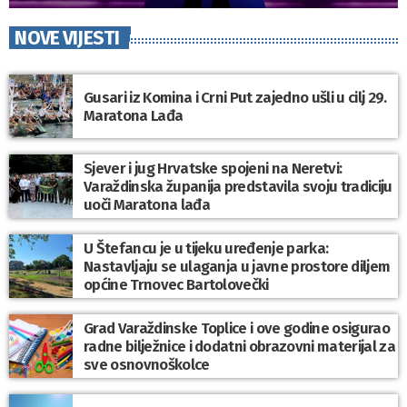
NOVE VIJESTI
Gusari iz Komina i Crni Put zajedno ušli u cilj 29.
Maratona Lađa
Sjever i jug Hrvatske spojeni na Neretvi:
Varaždinska županija predstavila svoju tradiciju
uoči Maratona lađa
U Štefancu je u tijeku uređenje parka:
Nastavljaju se ulaganja u javne prostore diljem
općine Trnovec Bartolovečki
Grad Varaždinske Toplice i ove godine osigurao
radne bilježnice i dodatni obrazovni materijal za
sve osnovnoškolce