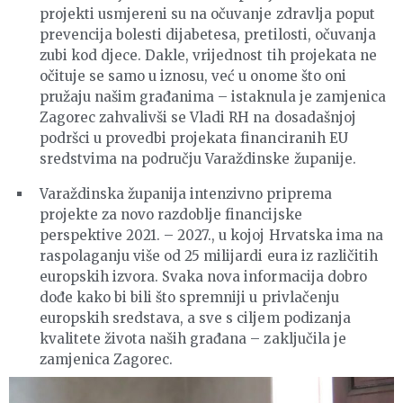
projekti usmjereni su na očuvanje zdravlja poput
prevencija bolesti dijabetesa, pretilosti, očuvanja
zubi kod djece. Dakle, vrijednost tih projekata ne
očituje se samo u iznosu, već u onome što oni
pružaju našim građanima – istaknula je zamjenica
Zagorec zahvalivši se Vladi RH na dosadašnjoj
podršci u provedbi projekata financiranih EU
sredstvima na području Varaždinske županije.
Varaždinska županija intenzivno priprema
projekte za novo razdoblje financijske
perspektive 2021. – 2027., u kojoj Hrvatska ima na
raspolaganju više od 25 milijardi eura iz različitih
europskih izvora. Svaka nova informacija dobro
dođe kako bi bili što spremniji u privlačenju
europskih sredstava, a sve s ciljem podizanja
kvalitete života naših građana – zaključila je
zamjenica Zagorec.