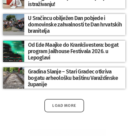
istraživanju!
U Sračincu obilježen Dan pobjede i
domovinske zahvalnosti te Dan hrvatskih
branitelja
Od Ede Maajke do Krankšvestera: bogat
program Jailhouse Festivala 2026. u
Lepoglavi
Gradina Slanje – Stari Gradec otkriva
bogatu arheološku baštinu Varaždinske
županije
LOAD MORE