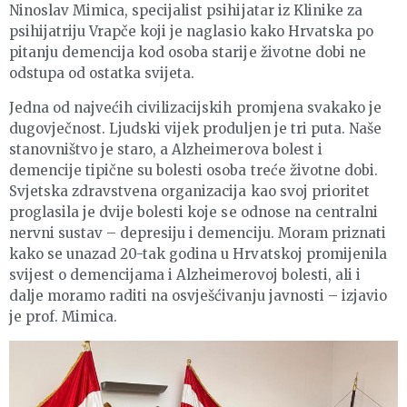
Ninoslav Mimica, specijalist psihijatar iz Klinike za
psihijatriju Vrapče koji je naglasio kako Hrvatska po
pitanju demencija kod osoba starije životne dobi ne
odstupa od ostatka svijeta.
Jedna od najvećih civilizacijskih promjena svakako je
dugovječnost. Ljudski vijek produljen je tri puta. Naše
stanovništvo je staro, a Alzheimerova bolest i
demencije tipične su bolesti osoba treće životne dobi.
Svjetska zdravstvena organizacija kao svoj prioritet
proglasila je dvije bolesti koje se odnose na centralni
nervni sustav – depresiju i demenciju. Moram priznati
kako se unazad 20-tak godina u Hrvatskoj promijenila
svijest o demencijama i Alzheimerovoj bolesti, ali i
dalje moramo raditi na osvješćivanju javnosti – izjavio
je prof. Mimica.