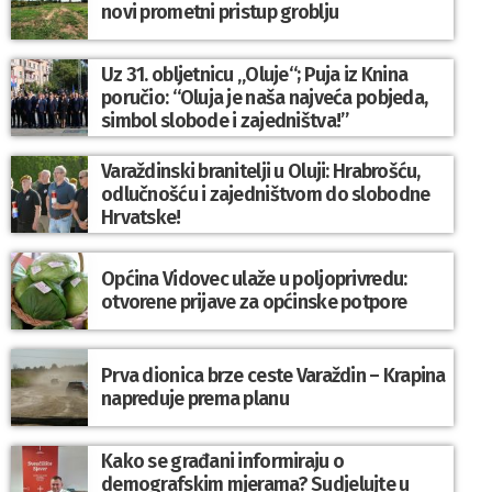
novi prometni pristup groblju
Uz 31. obljetnicu „Oluje“; Puja iz Knina
poručio: “Oluja je naša najveća pobjeda,
simbol slobode i zajedništva!”
Varaždinski branitelji u Oluji: Hrabrošću,
odlučnošću i zajedništvom do slobodne
Hrvatske!
Općina Vidovec ulaže u poljoprivredu:
otvorene prijave za općinske potpore
Prva dionica brze ceste Varaždin – Krapina
napreduje prema planu
Kako se građani informiraju o
demografskim mjerama? Sudjelujte u