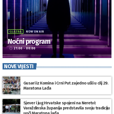
GLAZBA
NOW ON AIR
Noćni program
21:00 - 00:00
access_time
NOVE VIJESTI
Gusari iz Komina i Crni Put zajedno ušli u cilj 29.
Maratona Lađa
Sjever i jug Hrvatske spojeni na Neretvi:
Varaždinska županija predstavila svoju tradiciju
uoči Maratona lađa