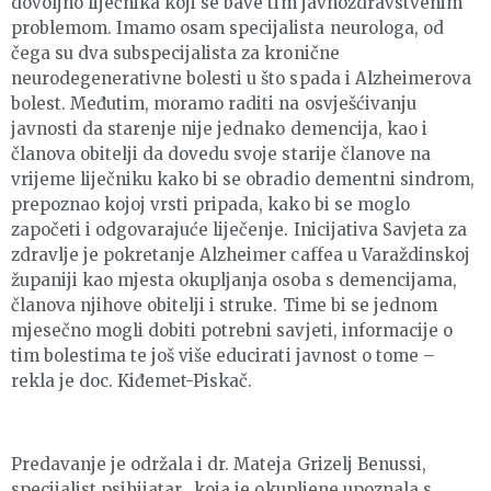
dovoljno liječnika koji se bave tim javnozdravstvenim
problemom. Imamo osam specijalista neurologa, od
čega su dva subspecijalista za kronične
neurodegenerativne bolesti u što spada i Alzheimerova
bolest. Međutim, moramo raditi na osvješćivanju
javnosti da starenje nije jednako demencija, kao i
članova obitelji da dovedu svoje starije članove na
vrijeme liječniku kako bi se obradio dementni sindrom,
prepoznao kojoj vrsti pripada, kako bi se moglo
započeti i odgovarajuće liječenje. Inicijativa Savjeta za
zdravlje je pokretanje Alzheimer caffea u Varaždinskoj
županiji kao mjesta okupljanja osoba s demencijama,
članova njihove obitelji i struke. Time bi se jednom
mjesečno mogli dobiti potrebni savjeti, informacije o
tim bolestima te još više educirati javnost o tome –
rekla je doc. Kiđemet-Piskač.
Predavanje je održala i dr. Mateja Grizelj Benussi,
specijalist psihijatar, koja je okupljene upoznala s