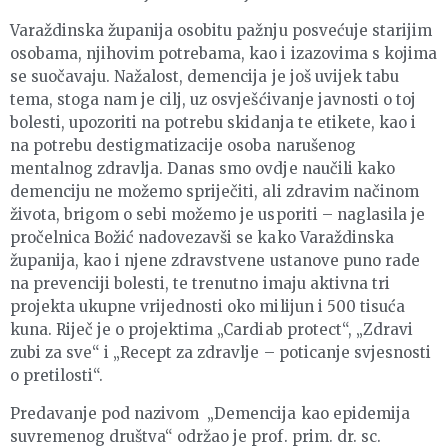
Varaždinska županija osobitu pažnju posvećuje starijim
osobama, njihovim potrebama, kao i izazovima s kojima
se suočavaju. Nažalost, demencija je još uvijek tabu
tema, stoga nam je cilj, uz osvješćivanje javnosti o toj
bolesti, upozoriti na potrebu skidanja te etikete, kao i
na potrebu destigmatizacije osoba narušenog
mentalnog zdravlja. Danas smo ovdje naučili kako
demenciju ne možemo spriječiti, ali zdravim načinom
života, brigom o sebi možemo je usporiti – naglasila je
pročelnica Božić nadovezavši se kako Varaždinska
županija, kao i njene zdravstvene ustanove puno rade
na prevenciji bolesti, te trenutno imaju aktivna tri
projekta ukupne vrijednosti oko milijun i 500 tisuća
kuna. Riječ je o projektima „Cardiab protect“, „Zdravi
zubi za sve“ i „Recept za zdravlje – poticanje svjesnosti
o pretilosti“.
Predavanje pod nazivom „Demencija kao epidemija
suvremenog društva“ održao je prof. prim. dr. sc.