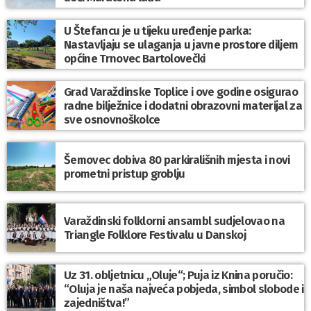
U Štefancu je u tijeku uređenje parka:
Nastavljaju se ulaganja u javne prostore diljem
općine Trnovec Bartolovečki
Grad Varaždinske Toplice i ove godine osigurao
radne bilježnice i dodatni obrazovni materijal za
sve osnovnoškolce
Šemovec dobiva 80 parkirališnih mjesta i novi
prometni pristup groblju
Varaždinski folklorni ansambl sudjelovao na
Triangle Folklore Festivalu u Danskoj
Uz 31. obljetnicu „Oluje“; Puja iz Knina poručio:
“Oluja je naša najveća pobjeda, simbol slobode i
zajedništva!”