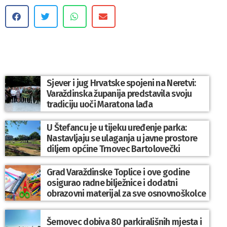
Sjever i jug Hrvatske spojeni na Neretvi:
Varaždinska županija predstavila svoju
tradiciju uoči Maratona lađa
U Štefancu je u tijeku uređenje parka:
Nastavljaju se ulaganja u javne prostore
diljem općine Trnovec Bartolovečki
Grad Varaždinske Toplice i ove godine
osigurao radne bilježnice i dodatni
obrazovni materijal za sve osnovnoškolce
Šemovec dobiva 80 parkirališnih mjesta i