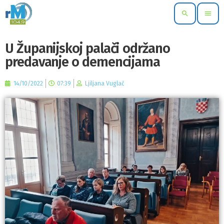
search
menu
U Županijskoj palači održano
predavanje o demencijama
14/10/2022
07:39
Ljiljana Vuglač