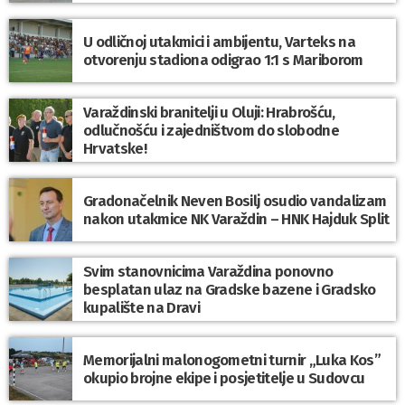
U odličnoj utakmici i ambijentu, Varteks na
otvorenju stadiona odigrao 1:1 s Mariborom
Varaždinski branitelji u Oluji: Hrabrošću,
odlučnošću i zajedništvom do slobodne
Hrvatske!
Gradonačelnik Neven Bosilj osudio vandalizam
nakon utakmice NK Varaždin – HNK Hajduk Split
Svim stanovnicima Varaždina ponovno
besplatan ulaz na Gradske bazene i Gradsko
kupalište na Dravi
Memorijalni malonogometni turnir „Luka Kos”
okupio brojne ekipe i posjetitelje u Sudovcu