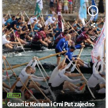
insert_link
REGIJA
Gusari iz Komina i Crni Put zajedno