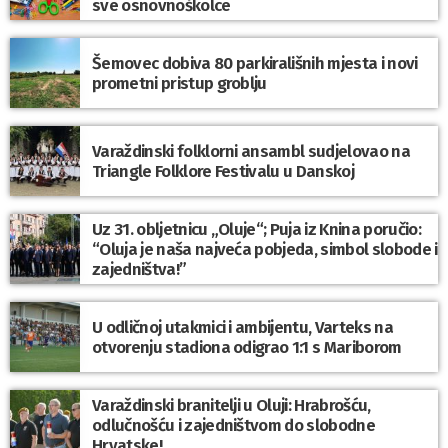
sve osnovnoškolce
Šemovec dobiva 80 parkirališnih mjesta i novi
prometni pristup groblju
Varaždinski folklorni ansambl sudjelovao na
Triangle Folklore Festivalu u Danskoj
Uz 31. obljetnicu „Oluje“; Puja iz Knina poručio:
“Oluja je naša najveća pobjeda, simbol slobode i
zajedništva!”
U odličnoj utakmici i ambijentu, Varteks na
otvorenju stadiona odigrao 1:1 s Mariborom
Varaždinski branitelji u Oluji: Hrabrošću,
odlučnošću i zajedništvom do slobodne
Hrvatske!