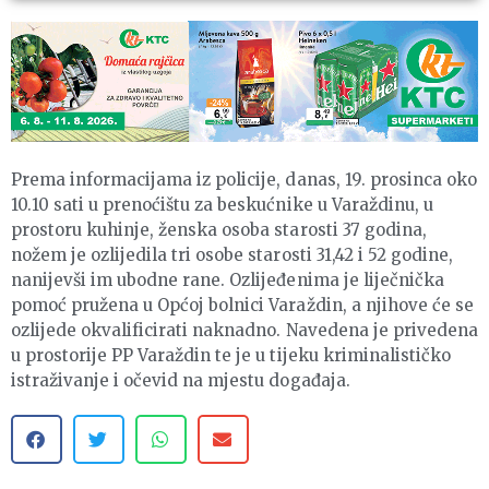
Prema informacijama iz policije, danas, 19. prosinca oko
10.10 sati u prenoćištu za beskućnike u Varaždinu, u
prostoru kuhinje, ženska osoba starosti 37 godina,
nožem je ozlijedila tri osobe starosti 31,42 i 52 godine,
nanijevši im ubodne rane. Ozlijeđenima je liječnička
pomoć pružena u Općoj bolnici Varaždin, a njihove će se
ozlijede okvalificirati naknadno. Navedena je privedena
u prostorije PP Varaždin te je u tijeku kriminalističko
istraživanje i očevid na mjestu događaja.