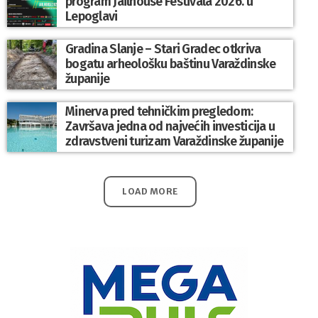
program Jailhouse Festivala 2026. u
Lepoglavi
Gradina Slanje – Stari Gradec otkriva
bogatu arheološku baštinu Varaždinske
županije
Minerva pred tehničkim pregledom:
Završava jedna od najvećih investicija u
zdravstveni turizam Varaždinske županije
LOAD MORE