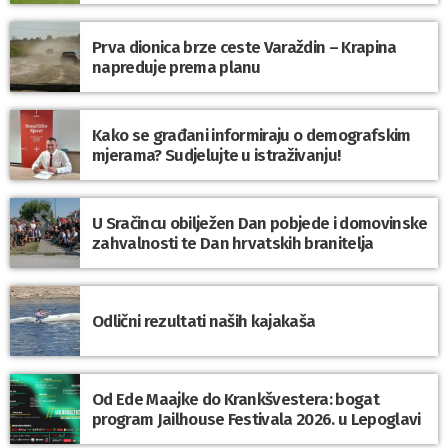
Prva dionica brze ceste Varaždin – Krapina
napreduje prema planu
Kako se građani informiraju o demografskim
mjerama? Sudjelujte u istraživanju!
U Sračincu obilježen Dan pobjede i domovinske
zahvalnosti te Dan hrvatskih branitelja
Odlični rezultati naših kajakaša
Od Ede Maajke do Krankšvestera: bogat
program Jailhouse Festivala 2026. u Lepoglavi