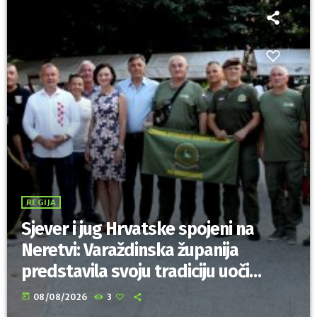
REGIJA
Sjever i jug Hrvatske spojeni na
Neretvi: Varaždinska županija
predstavila svoju tradiciju uoči
Maratona lađa
today
08/08/2026
3