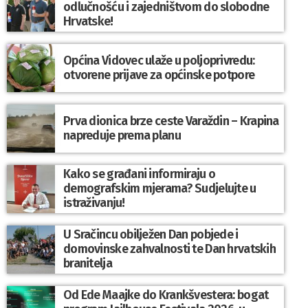
odlučnošću i zajedništvom do slobodne
Hrvatske!
Općina Vidovec ulaže u poljoprivredu:
otvorene prijave za općinske potpore
Prva dionica brze ceste Varaždin – Krapina
napreduje prema planu
Kako se građani informiraju o
demografskim mjerama? Sudjelujte u
istraživanju!
U Sračincu obilježen Dan pobjede i
domovinske zahvalnosti te Dan hrvatskih
branitelja
Od Ede Maajke do Krankšvestera: bogat