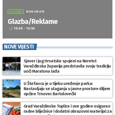
GLAZBA
NOW ON AIR
Glazba/Reklame
10:05 - 10:50
access_time
NOVE VIJESTI
Sjever i jug Hrvatske spojeni na Neretvi:
Varaždinska županija predstavila svoju tradiciju
uoči Maratona lađa
U Štefancu je u tijeku uređenje parka:
Nastavljaju se ulaganja u javne prostore diljem
općine Trnovec Bartolovečki
Grad Varaždinske Toplice i ove godine osigurao
radne bilježnice i dodatni obrazovni materijal za