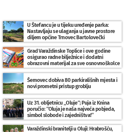
U Štefancu je u tijeku uređenje parka:
Nastavljaju se ulaganja u javne prostore
diljem općine Trnovec Bartolovečki
Grad Varaždinske Toplice i ove godine
osigurao radne bilježnice i dodatni
obrazovni materijal za sve osnovnoškolce
Šemovec dobiva 80 parkirališnih mjesta i
novi prometni pristup groblju
Uz 31. obljetnicu „Oluje“; Puja iz Knina
poručio: “Oluja je naša najveća pobjeda,
simbol slobode i zajedništva!”
Varaždinski branitelji u Oluji: Hrabrošću,