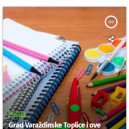
insert_link
REGIJA
Grad Varaždinske Toplice i ove