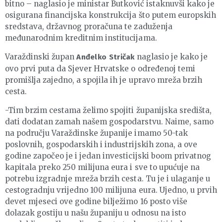
bitno – naglasio je ministar Butković istaknuvši kako je
osigurana financijska konstrukcija što putem europskih
sredstava, državnog proračuna te zaduženja
međunarodnim kreditnim institucijama.
Varaždinski župan
naglasio je kako je
Anđelko Stričak
ovo prvi puta da Sjever Hrvatske o određenoj temi
promišlja zajedno, a spojila ih je upravo mreža brzih
cesta.
-Tim brzim cestama želimo spojiti županijska središta,
dati dodatan zamah našem gospodarstvu. Naime, samo
na području Varaždinske županije imamo 50-tak
poslovnih, gospodarskih i industrijskih zona, a ove
godine započeo je i jedan investicijski boom privatnog
kapitala preko 250 milijuna eura i sve to upućuje na
potrebu izgradnje mreža brzih cesta. Tu je i ulaganje u
cestogradnju vrijedno 100 milijuna eura. Ujedno, u prvih
devet mjeseci ove godine bilježimo 16 posto više
dolazak gostiju u našu županiju u odnosu na isto