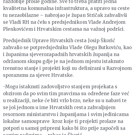
razdoblje prošle godine. Sve to treba pratiti jedna
kvalitetna komunalna infrastruktura, a upravo su ceste
tu nezaobilazne – nabrojao je župan Stričak zahvalivši
se Vladi RH na čelu s predsjednikom Vlade Andrejom
Plenkovićem i Hrvatskim cestama na važnoj podršci.
Predsjednik Uprave Hrvatskih cesta Josip Škorić
zahvalio se potpredsjedniku Vlade Olegu Butkoviću, kao
i županima sjeverozapadnih hrvatskih županija na
održanom skupu gdje je na jednom mjestu istaknuto
trenutno stanje i projekti koji su definirani u Razvojnom
sporazumu za sjever Hrvatske.
-Mogu istaknuti zadovoljstvo stanjem projekata s
obzirom da po svim tim pravcima su određene faze već
u realizaciji, neke će biti vrlo brzo, neke su u nabavi te
se još jednom u ime Hrvatskih cesta zahvaljujem
resornom ministarstvu i županijama i svim jedinicama
lokalne samouprave kroz koje ti projekti prolaze na
potpori u samoj pripremi kako bi što prije započeli sa