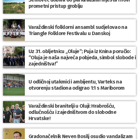
prometni pristup groblju
Varaždinski folklorni ansambl sudjelovao na
Triangle Folklore Festivalu u Danskoj
Uz 31. obljetnicu „Oluje“; Puja iz Knina poručio:
“Oluja je naša najveća pobjeda, simbol slobode i
zajedništva!”
U odličnoj utakmici i ambijentu, Varteks na
otvorenju stadiona odigrao 1:1 s Mariborom
Varaždinski branitelji u Oluji: Hrabrošću,
odlučnošću i zajedništvom do slobodne
Hrvatske!
Gradonačelnik Neven Bosilj osudio vandalizam