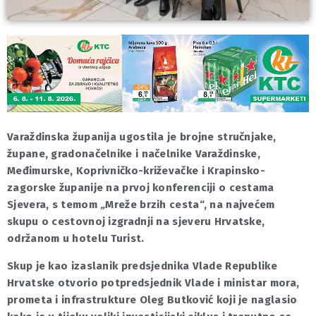
Varaždinska županija ugostila je brojne stručnjake,
župane, gradonačelnike i načelnike Varaždinske,
Međimurske, Koprivničko-križevačke i Krapinsko-
zagorske županije na prvoj konferenciji o cestama
Sjevera, s temom „Mreže brzih cesta“, na najvećem
skupu o cestovnoj izgradnji na sjeveru Hrvatske,
održanom u hotelu Turist.
Skup je kao izaslanik predsjednika Vlade Republike
Hrvatske otvorio potpredsjednik Vlade i ministar mora,
prometa i infrastrukture Oleg Butković koji je naglasio