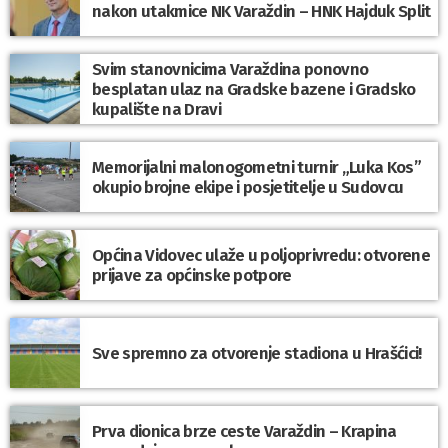
nakon utakmice NK Varaždin – HNK Hajduk Split
Svim stanovnicima Varaždina ponovno
besplatan ulaz na Gradske bazene i Gradsko
kupalište na Dravi
Memorijalni malonogometni turnir „Luka Kos”
okupio brojne ekipe i posjetitelje u Sudovcu
Općina Vidovec ulaže u poljoprivredu: otvorene
prijave za općinske potpore
Sve spremno za otvorenje stadiona u Hrašćici!
Prva dionica brze ceste Varaždin – Krapina