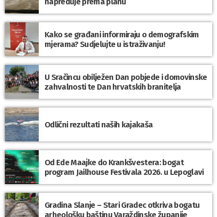
napreduje prema planu
Kako se građani informiraju o demografskim
mjerama? Sudjelujte u istraživanju!
U Sračincu obilježen Dan pobjede i domovinske
zahvalnosti te Dan hrvatskih branitelja
Odlični rezultati naših kajakaša
Od Ede Maajke do Krankšvestera: bogat
program Jailhouse Festivala 2026. u Lepoglavi
Gradina Slanje – Stari Gradec otkriva bogatu
arheološku baštinu Varaždinske županije