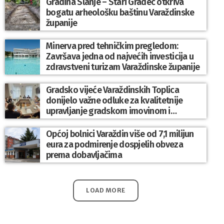
Gradina Slanje – Stari Gradec otkriva
bogatu arheološku baštinu Varaždinske
županije
Minerva pred tehničkim pregledom:
Završava jedna od najvećih investicija u
zdravstveni turizam Varaždinske županije
Gradsko vijeće Varaždinskih Toplica
donijelo važne odluke za kvalitetnije
upravljanje gradskom imovinom i
komunalnim sustavom
Općoj bolnici Varaždin više od 7,1 milijun
eura za podmirenje dospjelih obveza
prema dobavljačima
LOAD MORE