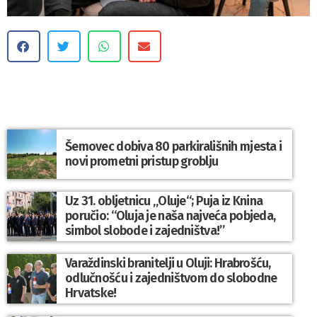
Šemovec dobiva 80 parkirališnih mjesta i
novi prometni pristup groblju
Uz 31. obljetnicu „Oluje“; Puja iz Knina
poručio: “Oluja je naša najveća pobjeda,
simbol slobode i zajedništva!”
Varaždinski branitelji u Oluji: Hrabrošću,
odlučnošću i zajedništvom do slobodne
Hrvatske!