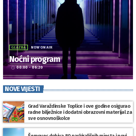
GLAZBA
NOW ON AIR
Noćni program
00:00 - 06:20
access_time
NOVE VIJESTI
Grad Varaždinske Toplice i ove godine osigurao
radne bilježnice i dodatni obrazovni materijal za
sve osnovnoškolce
Šemovec dobiva 80 parkirališnih mjesta i novi