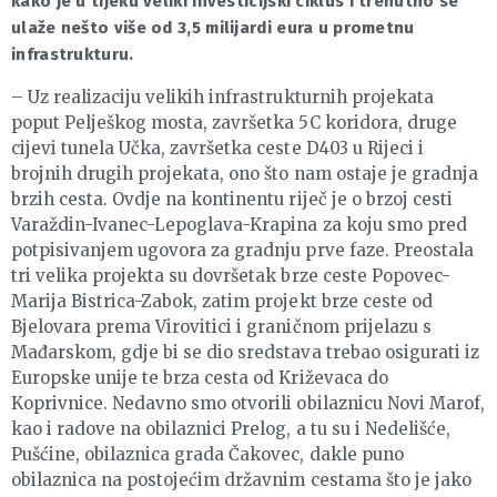
kako je u tijeku veliki investicijski ciklus i trenutno se
ulaže nešto više od 3,5 milijardi eura u prometnu
infrastrukturu.
– Uz realizaciju velikih infrastrukturnih projekata
poput Pelješkog mosta, završetka 5C koridora, druge
cijevi tunela Učka, završetka ceste D403 u Rijeci i
brojnih drugih projekata, ono što nam ostaje je gradnja
brzih cesta. Ovdje na kontinentu riječ je o brzoj cesti
Varaždin-Ivanec-Lepoglava-Krapina za koju smo pred
potpisivanjem ugovora za gradnju prve faze. Preostala
tri velika projekta su dovršetak brze ceste Popovec-
Marija Bistrica-Zabok, zatim projekt brze ceste od
Bjelovara prema Virovitici i graničnom prijelazu s
Mađarskom, gdje bi se dio sredstava trebao osigurati iz
Europske unije te brza cesta od Križevaca do
Koprivnice. Nedavno smo otvorili obilaznicu Novi Marof,
kao i radove na obilaznici Prelog, a tu su i Nedelišće,
Pušćine, obilaznica grada Čakovec, dakle puno
obilaznica na postojećim državnim cestama što je jako