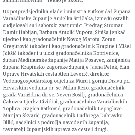
samim radovima – rekao je Škorić.
Uz potpredsjednika Vlade i ministra Butkovića i župana
Varaždinske županije Anđelka Stričaka, između ostalih
sudjelovali su i saborski zastupnici Predrag Štromar,
Damir Habijan, Barbara Antolić Vupora, Siniša Jenkač
ujedno i kao gradonačelnik Novog Marofa, Zoran
Gregurović također i kao gradonačelnik Krapine i Mišel
Jakšić također i u ulozi gradonačelnika Koprivnice,
župan Međimurske županije Matija Posavec, zamjenica
župana Krapinsko-zagorske županije Jasna Petek, član
Uprave Hrvatskih cesta Alen Leverić, direktor
Vodonogospodarskog odjela za Muru i gornju Dravu pri
Hrvatskim vodama dr. sc. Milan Rezo, gradonačelnik
grada Varaždina dr. sc. Neven Bosilj, gradonačelnica
Čakovca Ljerka Cividini, gradonačelnica Varaždinskih
Toplica Dragica Ratković, gradonačelnik Lepoglave
Marijan Škvarić, gradonačelnik Ludbrega Dubravko
Bilić, načelnici s područja navedenih županija,
ravnatelji županijskih uprava za ceste i drugi.