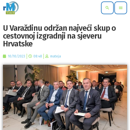
search
menu
U Varaždinu održan najveći skup o
cestovnoj izgradnji na sjeveru
Hrvatske
10/10/2023
08:48
mateja