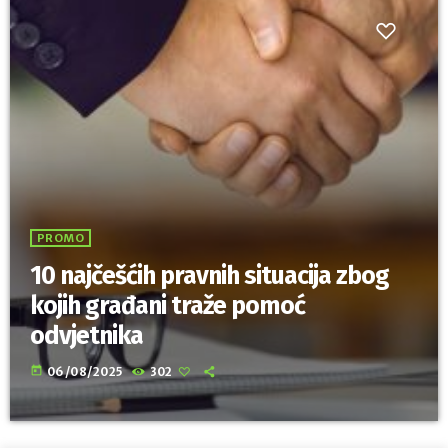
PROMO
10 najčešćih pravnih situacija zbog
kojih građani traže pomoć
odvjetnika
today
06/08/2025
302