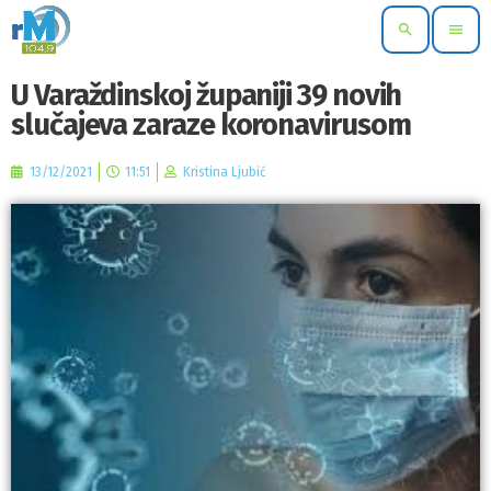
search
menu
U Varaždinskoj županiji 39 novih
slučajeva zaraze koronavirusom
13/12/2021
11:51
Kristina Ljubić