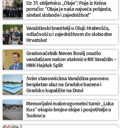
Uz 31. obljetnicu „Oluje“; Puja iz Knina
poručio: “Oluja je naša najveća pobjeda,
simbol slobode i zajedništva!”
Varaždinski branitelji u Oluji: Hrabrošću,
odlučnošću i zajedništvom do slobodne
Hrvatske!
Gradonačelnik Neven Bosilj osudio
vandalizam nakon utakmice NK Varaždin –
HNK Hajduk Split
Svim stanovnicima Varaždina ponovno
besplatan ulaz na Gradske bazene i
Gradsko kupalište na Dravi
Memorijalni malonogometni turnir „Luka
Kos” okupio brojne ekipe i posjetitelje u
Sudovcu