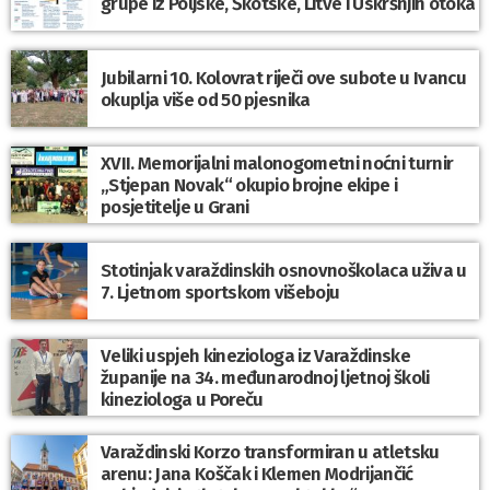
grupe iz Poljske, Škotske, Litve i Uskršnjih otoka
Jubilarni 10. Kolovrat riječi ove subote u Ivancu
okuplja više od 50 pjesnika
XVII. Memorijalni malonogometni noćni turnir
„Stjepan Novak“ okupio brojne ekipe i
posjetitelje u Grani
Stotinjak varaždinskih osnovnoškolaca uživa u
7. Ljetnom sportskom višeboju
Veliki uspjeh kineziologa iz Varaždinske
županije na 34. međunarodnoj ljetnoj školi
kineziologa u Poreču
Varaždinski Korzo transformiran u atletsku
arenu: Jana Koščak i Klemen Modrijančić