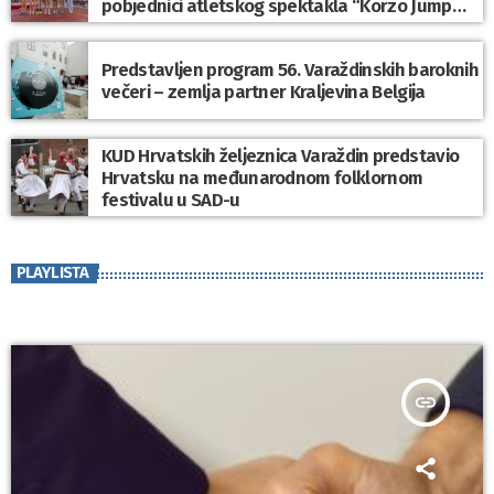
pobjednici atletskog spektakla “Korzo Jump
2026”
Predstavljen program 56. Varaždinskih baroknih
večeri – zemlja partner Kraljevina Belgija
KUD Hrvatskih željeznica Varaždin predstavio
Hrvatsku na međunarodnom folklornom
festivalu u SAD-u
PLAYLISTA
insert_link