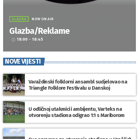
GLAZBA
NOW ON AIR
Glazba/Reklame
18:00 - 18:45
access_time
NOVE VIJESTI
Varaždinski folklorni ansambl sudjelovao na
Triangle Folklore Festivalu u Danskoj
U odličnoj utakmici i ambijentu, Varteks na
otvorenju stadiona odigrao 1:1 s Mariborom