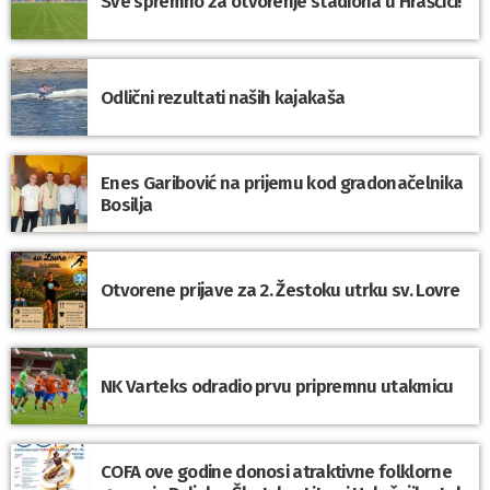
Sve spremno za otvorenje stadiona u Hrašćici!
Odlični rezultati naših kajakaša
Enes Garibović na prijemu kod gradonačelnika
Bosilja
Otvorene prijave za 2. Žestoku utrku sv. Lovre
NK Varteks odradio prvu pripremnu utakmicu
COFA ove godine donosi atraktivne folklorne