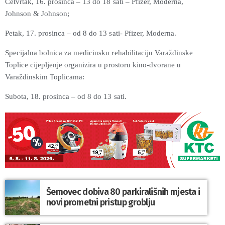
Četvrtak, 16. prosinca – 13 do 18 sati – Pfizer, Moderna,
Johnson & Johnson;
Petak, 17. prosinca – od 8 do 13 sati- Pfizer, Moderna.
Specijalna bolnica za medicinsku rehabilitaciju Varaždinske
Toplice cijepljenje organizira u prostoru kino-dvorane u
Varaždinskim Toplicama:
Subota, 18. prosinca – od 8 do 13 sati.
Šemovec dobiva 80 parkirališnih mjesta i
novi prometni pristup groblju