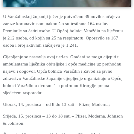
U Varaždinskoj županiji jučer je potvrđeno 39 novih slučajeva
zaraze koronavirusom nakon što su testirane 164 osobe.
Preminule su četiri osobe. U Općoj bolnici Varaždin na liječenju
je 212 osoba, od kojih su 25 na respiratoru. Oporavilo se 167
osoba i broj aktivnih slučajeva je 1.241.
Cijepljenje se nastavlja ovaj tjedan. Građani se mogu cijepiti u
ambulantama liječnika obiteljske i opće medicine uz prethodnu
najavu i dogovor. Opća bolnica Varaždin i Zavod za javno
zdravstvo Varaždinske županije cijepljenje organiziraju u Općoj
bolnici Varaždin u dvorani 1 u podrumu Kirurgije prema
sljedećem rasporedu:
Utorak, 14. prosinca – od 8 do 13 sati – Pfizer, Moderna;
Srijeda, 15. prosinca – 13 do 18 sati – Pfizer, Moderna, Johnson
& Johnson;