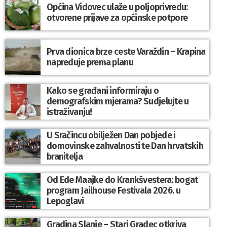
Općina Vidovec ulaže u poljoprivredu:
otvorene prijave za općinske potpore
Prva dionica brze ceste Varaždin – Krapina
napreduje prema planu
Kako se građani informiraju o
demografskim mjerama? Sudjelujte u
istraživanju!
U Sračincu obilježen Dan pobjede i
domovinske zahvalnosti te Dan hrvatskih
branitelja
Od Ede Maajke do Krankšvestera: bogat
program Jailhouse Festivala 2026. u
Lepoglavi
Gradina Slanje – Stari Gradec otkriva