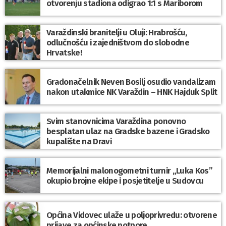
otvorenju stadiona odigrao 1:1 s Mariborom
Varaždinski branitelji u Oluji: Hrabrošću,
odlučnošću i zajedništvom do slobodne
Hrvatske!
Gradonačelnik Neven Bosilj osudio vandalizam
nakon utakmice NK Varaždin – HNK Hajduk Split
Svim stanovnicima Varaždina ponovno
besplatan ulaz na Gradske bazene i Gradsko
kupalište na Dravi
Memorijalni malonogometni turnir „Luka Kos”
okupio brojne ekipe i posjetitelje u Sudovcu
Općina Vidovec ulaže u poljoprivredu: otvorene
prijave za općinske potpore