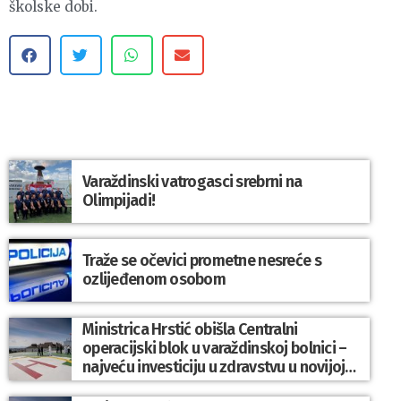
školske dobi.
Varaždinski vatrogasci srebrni na
Olimpijadi!
Traže se očevici prometne nesreće s
ozlijeđenom osobom
Ministrica Hrstić obišla Centralni
operacijski blok u varaždinskoj bolnici –
najveću investiciju u zdravstvu u novijoj
povijesti Varaždinske županije