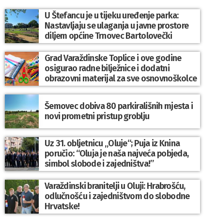
U Štefancu je u tijeku uređenje parka:
Nastavljaju se ulaganja u javne prostore
diljem općine Trnovec Bartolovečki
Grad Varaždinske Toplice i ove godine
osigurao radne bilježnice i dodatni
obrazovni materijal za sve osnovnoškolce
Šemovec dobiva 80 parkirališnih mjesta i
novi prometni pristup groblju
Uz 31. obljetnicu „Oluje“; Puja iz Knina
poručio: “Oluja je naša najveća pobjeda,
simbol slobode i zajedništva!”
Varaždinski branitelji u Oluji: Hrabrošću,
odlučnošću i zajedništvom do slobodne
Hrvatske!