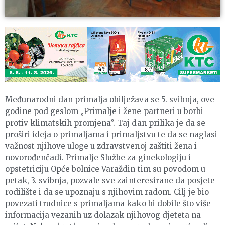
Međunarodni dan primalja obilježava se 5. svibnja, ove
godine pod geslom „Primalje i žene partneri u borbi
protiv klimatskih promjena”. Taj dan prilika je da se
proširi ideja o primaljama i primaljstvu te da se naglasi
važnost njihove uloge u zdravstvenoj zaštiti žena i
novorođenčadi. Primalje Službe za ginekologiju i
opstetriciju Opće bolnice Varaždin tim su povodom u
petak, 3. svibnja, pozvale sve zainteresirane da posjete
rodilište i da se upoznaju s njihovim radom. Cilj je bio
povezati trudnice s primaljama kako bi dobile što više
informacija vezanih uz dolazak njihovog djeteta na