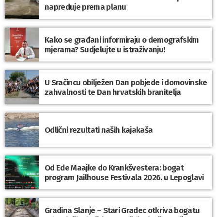
napreduje prema planu
Kako se građani informiraju o demografskim
mjerama? Sudjelujte u istraživanju!
U Sračincu obilježen Dan pobjede i domovinske
zahvalnosti te Dan hrvatskih branitelja
Odlični rezultati naših kajakaša
Od Ede Maajke do Krankšvestera: bogat
program Jailhouse Festivala 2026. u Lepoglavi
Gradina Slanje – Stari Gradec otkriva bogatu