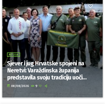
REGIJA
Sjever i jug Hrvatske spojeni na
Neretvi: Varaždinska županija
predstavila svoju tradiciju uoči
Maratona lađa
today
08/08/2026
9