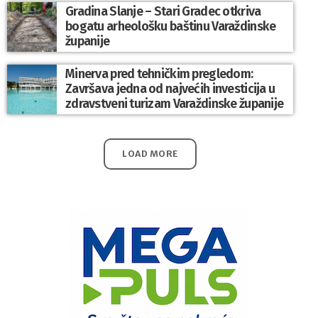
Gradina Slanje – Stari Gradec otkriva
bogatu arheološku baštinu Varaždinske
županije
Minerva pred tehničkim pregledom:
Završava jedna od najvećih investicija u
zdravstveni turizam Varaždinske županije
LOAD MORE