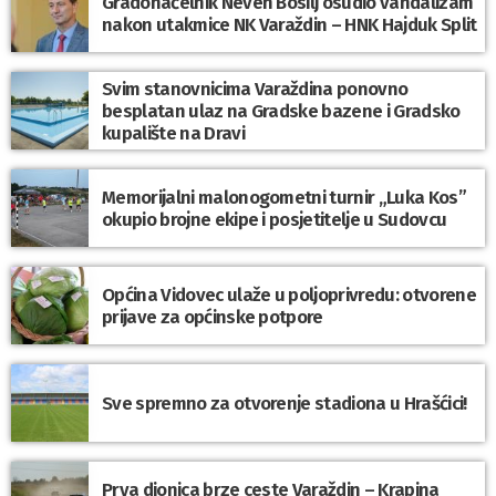
Gradonačelnik Neven Bosilj osudio vandalizam
nakon utakmice NK Varaždin – HNK Hajduk Split
Svim stanovnicima Varaždina ponovno
besplatan ulaz na Gradske bazene i Gradsko
kupalište na Dravi
Memorijalni malonogometni turnir „Luka Kos”
okupio brojne ekipe i posjetitelje u Sudovcu
Općina Vidovec ulaže u poljoprivredu: otvorene
prijave za općinske potpore
Sve spremno za otvorenje stadiona u Hrašćici!
Prva dionica brze ceste Varaždin – Krapina