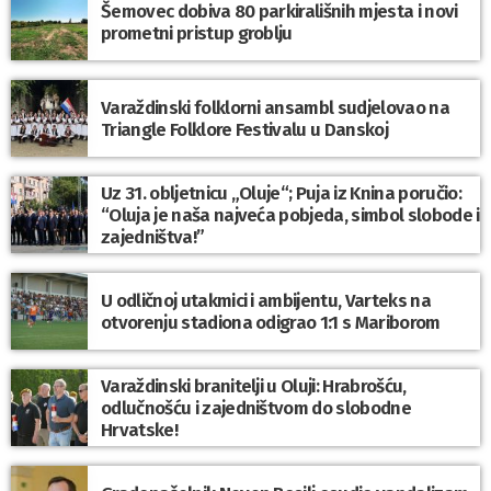
Šemovec dobiva 80 parkirališnih mjesta i novi
prometni pristup groblju
Varaždinski folklorni ansambl sudjelovao na
Triangle Folklore Festivalu u Danskoj
Uz 31. obljetnicu „Oluje“; Puja iz Knina poručio:
“Oluja je naša najveća pobjeda, simbol slobode i
zajedništva!”
U odličnoj utakmici i ambijentu, Varteks na
otvorenju stadiona odigrao 1:1 s Mariborom
Varaždinski branitelji u Oluji: Hrabrošću,
odlučnošću i zajedništvom do slobodne
Hrvatske!