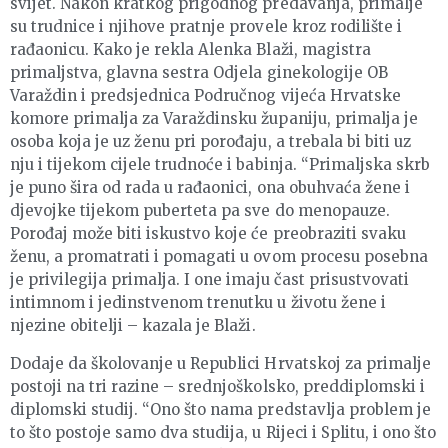
svijet. Nakon kratkog prigodnog predavanja, primalje
su trudnice i njihove pratnje provele kroz rodilište i
rađaonicu. Kako je rekla Alenka Blaži, magistra
primaljstva, glavna sestra Odjela ginekologije OB
Varaždin i predsjednica Područnog vijeća Hrvatske
komore primalja za Varaždinsku županiju, primalja je
osoba koja je uz ženu pri porođaju, a trebala bi biti uz
nju i tijekom cijele trudnoće i babinja. “Primaljska skrb
je puno šira od rada u rađaonici, ona obuhvaća žene i
djevojke tijekom puberteta pa sve do menopauze.
Porođaj može biti iskustvo koje će preobraziti svaku
ženu, a promatrati i pomagati u ovom procesu posebna
je privilegija primalja. I one imaju čast prisustvovati
intimnom i jedinstvenom trenutku u životu žene i
njezine obitelji – kazala je Blaži.
Dodaje da školovanje u Republici Hrvatskoj za primalje
postoji na tri razine – srednjoškolsko, preddiplomski i
diplomski studij. “Ono što nama predstavlja problem je
to što postoje samo dva studija, u Rijeci i Splitu, i ono što