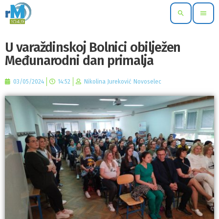
search
menu
U varaždinskoj Bolnici obilježen
Međunarodni dan primalja
03/05/2024
14:52
Nikolina Jureković Novoselec