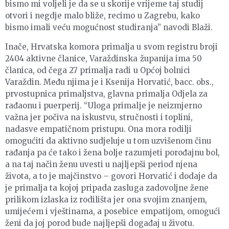
bismo mi voljeli je da se u skorije vrijeme taj studij
otvori i negdje malo bliže, recimo u Zagrebu, kako
bismo imali veću mogućnost studiranja” navodi Blaži.
Inače, Hrvatska komora primalja u svom registru broji
2404 aktivne članice, Varaždinska županija ima 50
članica, od čega 27 primalja radi u Općoj bolnici
Varaždin. Među njima je i Ksenija Horvatić, bacc. obs.,
prvostupnica primaljstva, glavna primalja Odjela za
rađaonu i puerperij. “Uloga primalje je neizmjerno
važna jer počiva na iskustvu, stručnosti i toplini,
nadasve empatičnom pristupu. Ona mora rodilji
omogućiti da aktivno sudjeluje u tom uzvišenom činu
rađanja pa će tako i žena bolje razumjeti porođajnu bol,
a na taj način ženu uvesti u najljepši period njena
života, a to je majčinstvo – govori Horvatić i dodaje da
je primalja ta kojoj pripada zasluga zadovoljne žene
prilikom izlaska iz rodilišta jer ona svojim znanjem,
umijećem i vještinama, a posebice empatijom, omogući
ženi da joj porod bude najljepši događaj u životu.