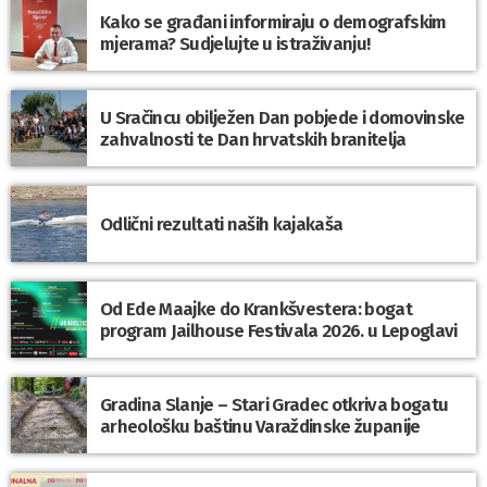
Kako se građani informiraju o demografskim
mjerama? Sudjelujte u istraživanju!
U Sračincu obilježen Dan pobjede i domovinske
zahvalnosti te Dan hrvatskih branitelja
Odlični rezultati naših kajakaša
Od Ede Maajke do Krankšvestera: bogat
program Jailhouse Festivala 2026. u Lepoglavi
Gradina Slanje – Stari Gradec otkriva bogatu
arheološku baštinu Varaždinske županije