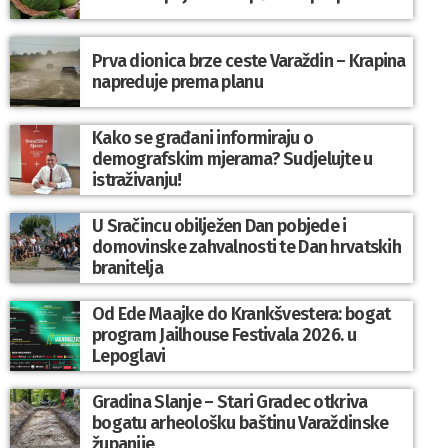
Prva dionica brze ceste Varaždin – Krapina
napreduje prema planu
Kako se građani informiraju o
demografskim mjerama? Sudjelujte u
istraživanju!
U Sračincu obilježen Dan pobjede i
domovinske zahvalnosti te Dan hrvatskih
branitelja
Od Ede Maajke do Krankšvestera: bogat
program Jailhouse Festivala 2026. u
Lepoglavi
Gradina Slanje – Stari Gradec otkriva
bogatu arheološku baštinu Varaždinske
županije