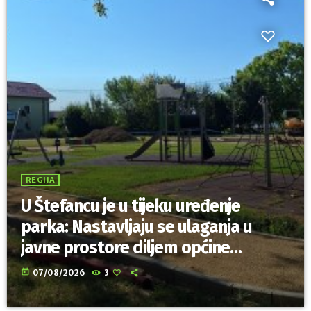
REGIJA
U Štefancu je u tijeku uređenje
parka: Nastavljaju se ulaganja u
javne prostore diljem općine
Trnovec Bartolovečki
today
07/08/2026
3