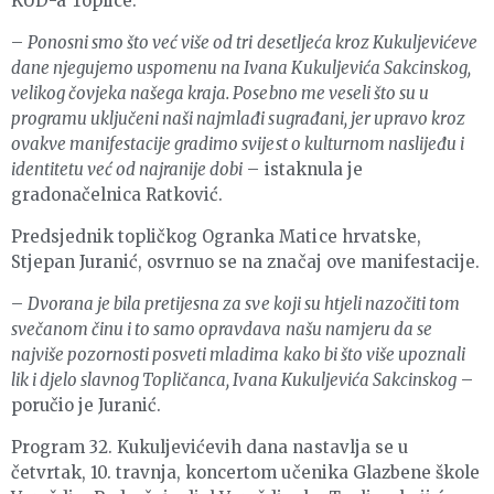
KUD-a Toplice.
–
Ponosni smo što već više od tri desetljeća kroz Kukuljevićeve
dane njegujemo uspomenu na Ivana Kukuljevića Sakcinskog,
velikog čovjeka našega kraja. Posebno me veseli što su u
programu uključeni naši najmlađi sugrađani, jer upravo kroz
ovakve manifestacije gradimo svijest o kulturnom naslijeđu i
identitetu već od najranije dobi
– istaknula je
gradonačelnica Ratković.
Predsjednik topličkog Ogranka Matice hrvatske,
Stjepan Juranić, osvrnuo se na značaj ove manifestacije.
–
Dvorana je bila pretijesna za sve koji su htjeli nazočiti tom
svečanom činu i to samo opravdava našu namjeru da se
najviše pozornosti posveti mladima kako bi što više upoznali
lik i djelo slavnog Topličanca, Ivana Kukuljevića Sakcinskog
–
poručio je Juranić.
Program 32. Kukuljevićevih dana nastavlja se u
četvrtak, 10. travnja, koncertom učenika Glazbene škole