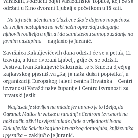
Varaždin, Područni odjel Varaždinske Toplice, koji će se
održati u Kino dvorani Ljubelj s početkom u 18 sati.
–
Na taj način učenicima Glazbene škole dajemo mogućnost
da svojim nastupima na neki način opravdaju ulaganja
njihovih roditelja u njih, a i da sami steknu samopouzdanje na
javnim nastupima
– naglasio je Juranić.
Završnica Kukuljevićevih dana održat će se u petak, 11.
travnja, u Kino dvorani Ljubelj, gdje će se održati
Festival Ivan Kukuljević Sakcinski te 5. Smotra dječjeg
kajkavskog pjesništva „Kaj je naša duša i popiefka“, u
organizaciji Europskog talent centra Hrvatska – Centri
izvrsnosti Varaždinske županije i Centra izvrsnosti za
hrvatski jezik.
–
Naglasak je stavljen na mlade jer upravo je to i želja, da
Ogranak Matice hrvatske u suradnji s Centrom izvrsnosti na
neki način oživi i osvijesti mlade ljude o vrijednosti Ivana
Kukuljevića Sakcinskog kao hrvatskog domoljuba, književnika
i pjesnika
– zaključio je Juranić.