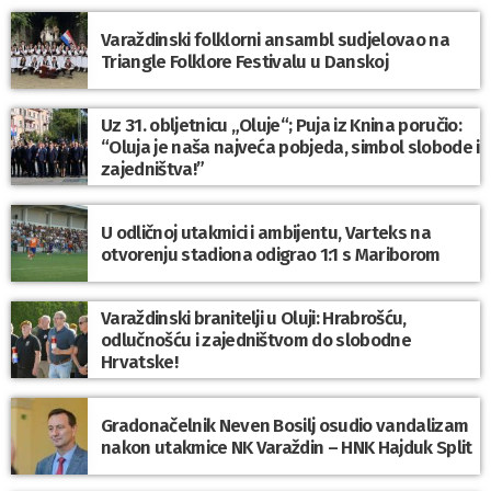
Varaždinski folklorni ansambl sudjelovao na
Triangle Folklore Festivalu u Danskoj
Uz 31. obljetnicu „Oluje“; Puja iz Knina poručio:
“Oluja je naša najveća pobjeda, simbol slobode i
zajedništva!”
U odličnoj utakmici i ambijentu, Varteks na
otvorenju stadiona odigrao 1:1 s Mariborom
Varaždinski branitelji u Oluji: Hrabrošću,
odlučnošću i zajedništvom do slobodne
Hrvatske!
Gradonačelnik Neven Bosilj osudio vandalizam
nakon utakmice NK Varaždin – HNK Hajduk Split