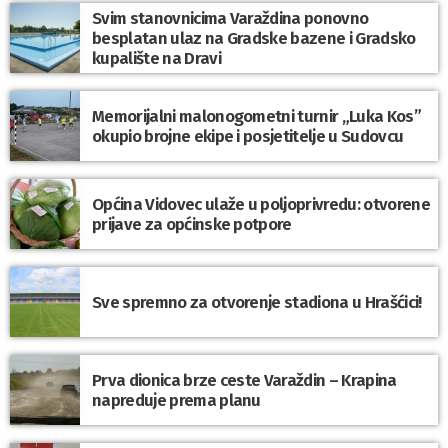
Svim stanovnicima Varaždina ponovno
besplatan ulaz na Gradske bazene i Gradsko
kupalište na Dravi
Memorijalni malonogometni turnir „Luka Kos”
okupio brojne ekipe i posjetitelje u Sudovcu
Općina Vidovec ulaže u poljoprivredu: otvorene
prijave za općinske potpore
Sve spremno za otvorenje stadiona u Hrašćici!
Prva dionica brze ceste Varaždin – Krapina
napreduje prema planu