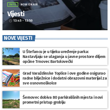
INFO
NOW ON AIR
Vijesti
13:45 - 13:50
access_time
NOVE VIJESTI
U Štefancu je u tijeku uređenje parka:
Nastavljaju se ulaganja u javne prostore diljem
općine Trnovec Bartolovečki
Grad Varaždinske Toplice i ove godine osigurao
radne bilježnice i dodatni obrazovni materijal za
sve osnovnoškolce
Šemovec dobiva 80 parkirališnih mjesta i novi
prometni pristup groblju