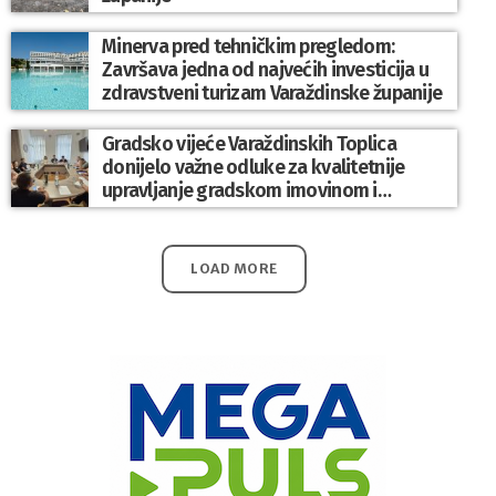
Minerva pred tehničkim pregledom:
Završava jedna od najvećih investicija u
zdravstveni turizam Varaždinske županije
Gradsko vijeće Varaždinskih Toplica
donijelo važne odluke za kvalitetnije
upravljanje gradskom imovinom i
komunalnim sustavom
LOAD MORE