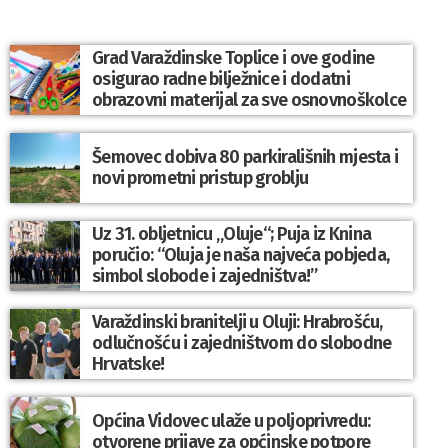
Grad Varaždinske Toplice i ove godine
osigurao radne bilježnice i dodatni
obrazovni materijal za sve osnovnoškolce
Šemovec dobiva 80 parkirališnih mjesta i
novi prometni pristup groblju
Uz 31. obljetnicu „Oluje“; Puja iz Knina
poručio: “Oluja je naša najveća pobjeda,
simbol slobode i zajedništva!”
Varaždinski branitelji u Oluji: Hrabrošću,
odlučnošću i zajedništvom do slobodne
Hrvatske!
Općina Vidovec ulaže u poljoprivredu:
otvorene prijave za općinske potpore