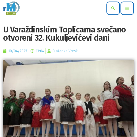
search
menu
U Varaždinskim Toplicama svečano
otvoreni 32. Kukuljevićevi dani
10/04/2025
13:04
Blaženka Vresk