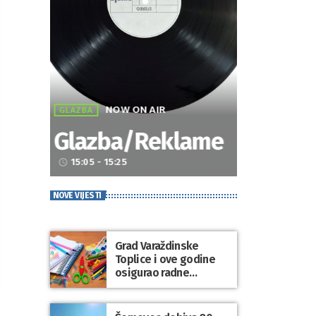
NOW ON AIR
GLAZBA
Glazba/Reklame
15:05 - 15:25
access_time
NOVE VIJESTI
Grad Varaždinske
Toplice i ove godine
osigurao radne
bilježnice i dodatni
obrazovni materijal za
sve osnovnoškolce