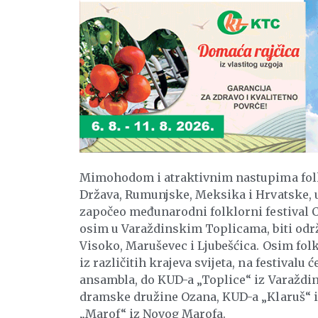
Mimohodom i atraktivnim nastupima folkl
Država, Rumunjske, Meksika i Hrvatske, u
započeo međunarodni folklorni festival C
osim u Varaždinskim Toplicama, biti odr
Visoko, Maruševec i Ljubešćica. Osim fol
iz različitih krajeva svijeta, na festival
ansambla, do KUD-a „Toplice“ iz Varaždin
dramske družine Ozana, KUD-a „Klaruš“ iz
„Marof“ iz Novog Marofa.