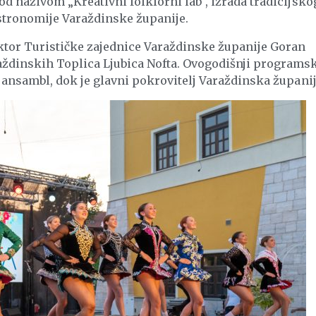
od nazivom „Kreativni folklorni lab“, izrada tradicijsko
astronomije Varaždinske županije.
ektor Turističke zajednice Varaždinske županije Goran
aždinskih Toplica Ljubica Nofta. Ovogodišnji programs
i ansambl, dok je glavni pokrovitelj Varaždinska županij