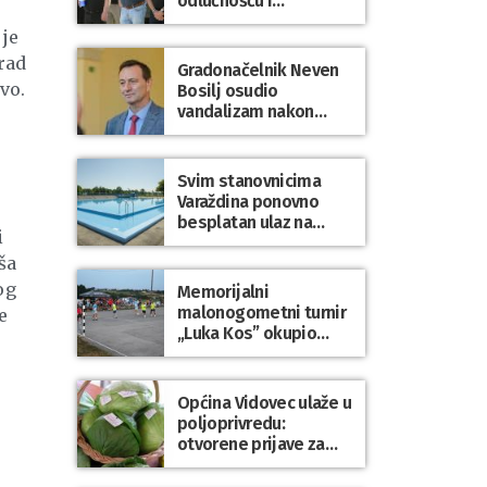
odlučnošću i
zajedništvom do
 je
slobodne Hrvatske!
rad
Gradonačelnik Neven
vo.
Bosilj osudio
vandalizam nakon
utakmice NK Varaždin
– HNK Hajduk Split
Svim stanovnicima
Varaždina ponovno
besplatan ulaz na
i
Gradske bazene i
ša
Gradsko kupalište na
Dravi
og
Memorijalni
malonogometni turnir
e
„Luka Kos” okupio
brojne ekipe i
posjetitelje u Sudovcu
Općina Vidovec ulaže u
poljoprivredu:
otvorene prijave za
općinske potpore