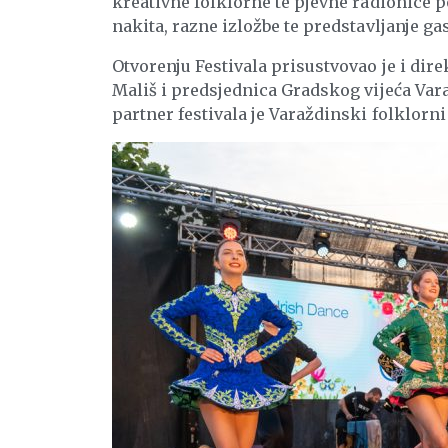
kreativne folklorne te pjevne radionice p
nakita, razne izložbe te predstavljanje g
Otvorenju Festivala prisustvovao je i dir
Mališ i predsjednica Gradskog vijeća Var
partner festivala je Varaždinski folklorn