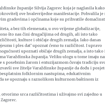
aždinske županije Silvija Zagorec koja je naglasila kako
krovitelj ove hvalevrijedne manifestacije. Pohvalila je 
 svim gradovima i općinama koje su prihvatile domaćinst
iteta, a bez tih elemenata, u ovo vrijeme globalizacije,
 ono što nas čini drugačijima od drugih, ali isto tako
ičitosti, kulture i običaje drugih zemalja. Iako danas
jesmu i ples dat’ upoznat ćemo tu različitost. I upravo
ogućnosti upoznati običaje drugih zemalja, a isto tako 
ma Varaždinska županija. Veliku ulogu u tome imaju na
je s posebnim žarom i entuzijazmom čuvaju tradiciju sv
zvavši sve žitelje Varaždinske županije da dođu i posjet
u besplatnim folklornim nastupima, edukativnim
da se upoznaju s raznolikom kulturnom baštinom iz
tvorimo srca različitostima i uživajmo svi zajedno u
a Zagorec.