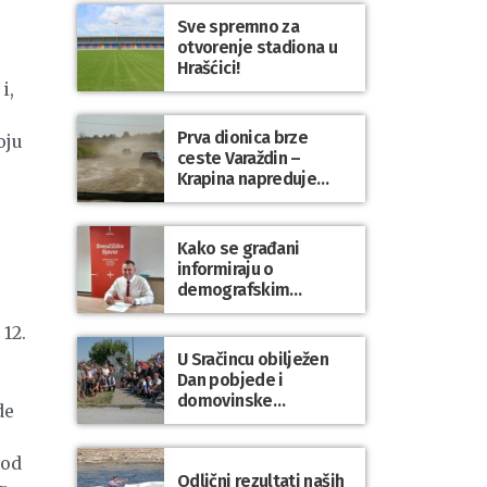
Sve spremno za
otvorenje stadiona u
Hrašćici!
i,
Prva dionica brze
oju
ceste Varaždin –
Krapina napreduje
prema planu
Kako se građani
informiraju o
demografskim
mjerama? Sudjelujte u
istraživanju!
12.
U Sračincu obilježen
Dan pobjede i
domovinske
de
zahvalnosti te Dan
hrvatskih branitelja
 od
Odlični rezultati naših