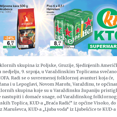
ornih skupina iz Poljske, Gruzije, Sjedinjenih Američ
 nedjelju, 9. srpnja, u Varaždinskim Toplicama svečano
OFA. Radi se o suvremenoj folklornoj avanturi koja će,
žana i u Lepoglavi, Novom Marofu, Varaždinu, te općin
klornih skupina koje su u Varaždinsku županiju pristig
u će nastupiti i domaće snage, od Varaždinskog folklornog
skih Toplica, KUD-a „Braća Radić“ iz općine Visoko, do
 Maruševca, KUD-a „Ljuba voda“ iz Ljubešćice te KUD-a