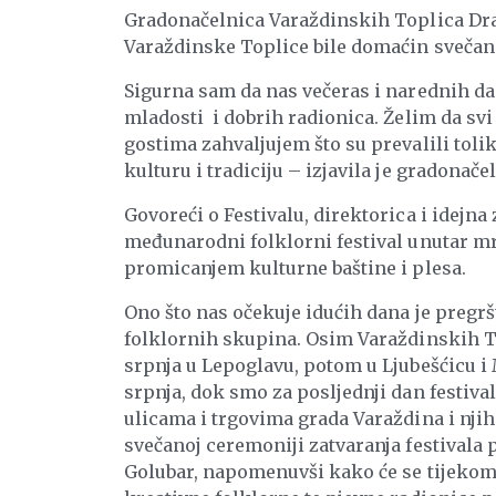
Gradonačelnica Varaždinskih Toplica Drag
Varaždinske Toplice bile domaćin svečane
Sigurna sam da nas večeras i narednih da
mladosti i dobrih radionica. Želim da svi
gostima zahvaljujem što su prevalili tolik
kulturu i tradiciju – izjavila je gradonače
Govoreći o Festivalu, direktorica i idejna
međunarodni folklorni festival unutar mr
promicanjem kulturne baštine i plesa.
Ono što nas očekuje idućih dana je pregrš
folklornih skupina. Osim Varaždinskih Topl
srpnja u Lepoglavu, potom u Ljubešćicu i 
srpnja, dok smo za posljednji dan festiva
ulicama i trgovima grada Varaždina i nj
svečanoj ceremoniji zatvaranja festivala 
Golubar, napomenuvši kako će se tijekom 