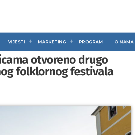
VIJESTI
MARKETING
PROGRAM
O NAMA
licama otvoreno drugo
g folklornog festivala