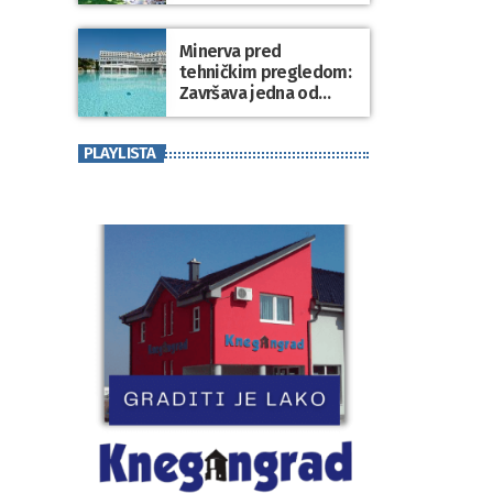
Minerva pred
tehničkim pregledom:
Završava jedna od
najvećih investicija u
zdravstveni turizam
PLAYLISTA
Varaždinske županije