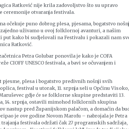
ica Ratković nije krila zadovoljstvo što su upravo
 ceremonije otvaranja festivala.
na očekuje puno dobrog plesa, pjesama, bogatstvo nošnj
 zajedno uživamo u ovoj folklornoj avanturi, a našim
i put kako bi sudjelovali na Festivalu i pokazali nam sv
lnica Ratković.
 začetnica Petra Golubar ponovila je kako je COFA
eže CIOFF UNESCO festivala, a bavi se očuvanjem i
t pjesme, plesa i bogatstvo predivnih nošnji svih
ica, festival u utorak, 11. srpnja seli u Općinu Visoko, 
Maruševec gdje će se folklorne skupine predstaviti 13.
la, 14. srpnja, ostavili mimohod folklornih skupina
ihov nastup pred Županijskom palačom, a domaćin da bu
pripao je ove godine Novom Marofu – nabrojala je Petra
trajanja festivala održati čak 27 programskih sadržaja,