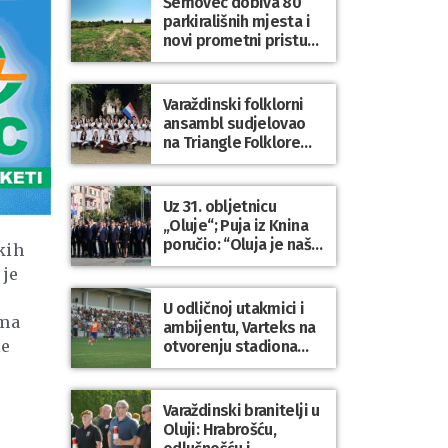
Šemovec dobiva 80
parkirališnih mjesta i
novi prometni pristup
groblju
Varaždinski folklorni
ansambl sudjelovao
na Triangle Folklore
Festivalu u Danskoj
Uz 31. obljetnicu
„Oluje“; Puja iz Knina
poručio: “Oluja je naša
kih
najveća pobjeda,
 je
simbol slobode i
zajedništva!”
U odličnoj utakmici i
ama
ambijentu, Varteks na
le
otvorenju stadiona
odigrao 1:1 s
Mariborom
Varaždinski branitelji u
Oluji: Hrabrošću,