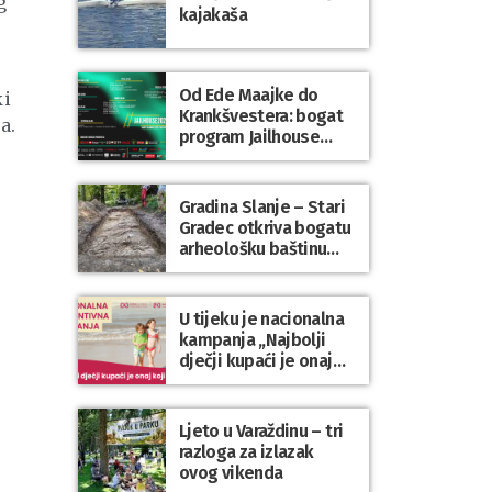
g
kajakaša
Od Ede Maajke do
ki
Krankšvestera: bogat
a.
program Jailhouse
Festivala 2026. u
Lepoglavi
Gradina Slanje – Stari
Gradec otkriva bogatu
arheološku baštinu
Varaždinske županije
U tijeku je nacionalna
kampanja „Najbolji
dječji kupaći je onaj
koji se nosi“
Ljeto u Varaždinu – tri
razloga za izlazak
ovog vikenda