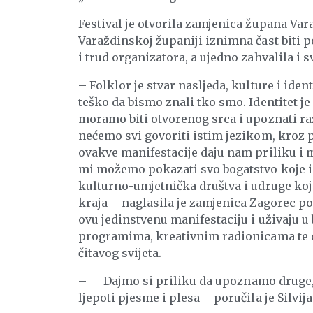
Festival je otvorila zamjenica župana Var
Varaždinskoj županiji iznimna čast biti po
i trud organizatora, a ujedno zahvalila i
– Folklor je stvar nasljeđa, kulture i ident
teško da bismo znali tko smo. Identitet je
moramo biti otvorenog srca i upoznati razl
nećemo svi govoriti istim jezikom, kroz p
ovakve manifestacije daju nam priliku i m
mi možemo pokazati svo bogatstvo koje i
kulturno-umjetnička društva i udruge ko
kraja – naglasila je zamjenica Zagorec po
ovu jedinstvenu manifestaciju i uživaju 
programima, kreativnim radionicama te 
čitavog svijeta.
– Dajmo si priliku da upoznamo druge, o
ljepoti pjesme i plesa – poručila je Silvij