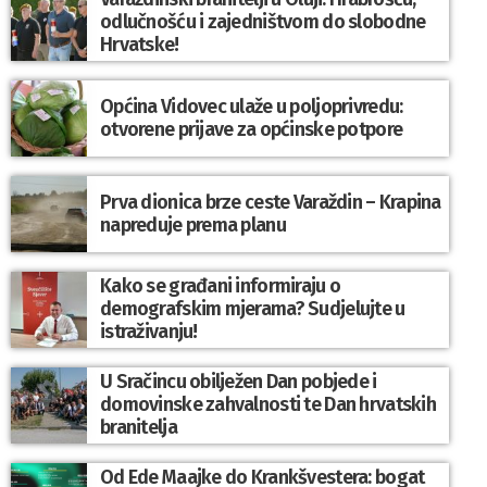
odlučnošću i zajedništvom do slobodne
Hrvatske!
Općina Vidovec ulaže u poljoprivredu:
otvorene prijave za općinske potpore
Prva dionica brze ceste Varaždin – Krapina
napreduje prema planu
Kako se građani informiraju o
demografskim mjerama? Sudjelujte u
istraživanju!
U Sračincu obilježen Dan pobjede i
domovinske zahvalnosti te Dan hrvatskih
branitelja
Od Ede Maajke do Krankšvestera: bogat