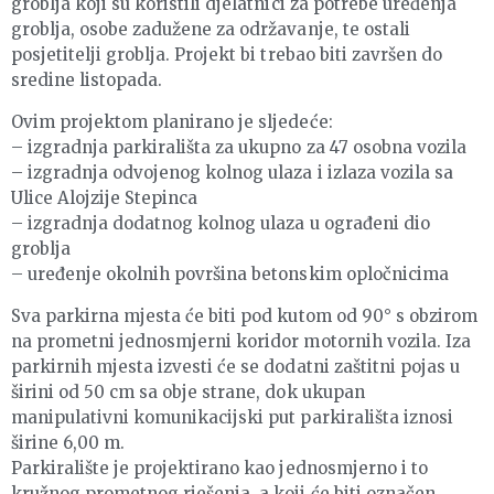
groblja koji su koristili djelatnici za potrebe uređenja
groblja, osobe zadužene za održavanje, te ostali
posjetitelji groblja. Projekt bi trebao biti završen do
sredine listopada.
Ovim projektom planirano je sljedeće:
– izgradnja parkirališta za ukupno za 47 osobna vozila
– izgradnja odvojenog kolnog ulaza i izlaza vozila sa
Ulice Alojzije Stepinca
– izgradnja dodatnog kolnog ulaza u ograđeni dio
groblja
– uređenje okolnih površina betonskim opločnicima
Sva parkirna mjesta će biti pod kutom od 90° s obzirom
na prometni jednosmjerni koridor motornih vozila. Iza
parkirnih mjesta izvesti će se dodatni zaštitni pojas u
širini od 50 cm sa obje strane, dok ukupan
manipulativni komunikacijski put parkirališta iznosi
širine 6,00 m.
Parkiralište je projektirano kao jednosmjerno i to
kružnog prometnog rješenja, a koji će biti označen