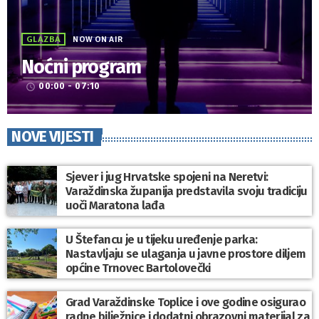
GLAZBA
NOW ON AIR
Noćni program
00:00 - 07:10
access_time
NOVE VIJESTI
Sjever i jug Hrvatske spojeni na Neretvi:
Varaždinska županija predstavila svoju tradiciju
uoči Maratona lađa
U Štefancu je u tijeku uređenje parka:
Nastavljaju se ulaganja u javne prostore diljem
općine Trnovec Bartolovečki
Grad Varaždinske Toplice i ove godine osigurao
radne bilježnice i dodatni obrazovni materijal za