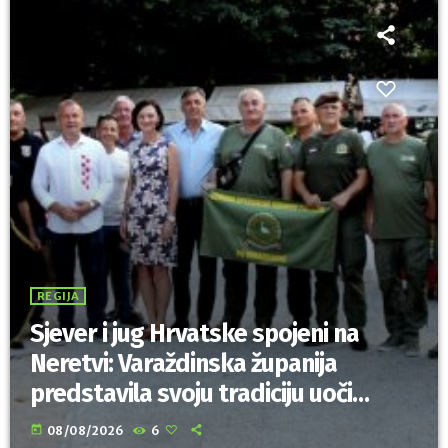
REGIJA
Sjever i jug Hrvatske spojeni na
Neretvi: Varaždinska županija
predstavila svoju tradiciju uoči
Maratona lađa
today
08/08/2026
6