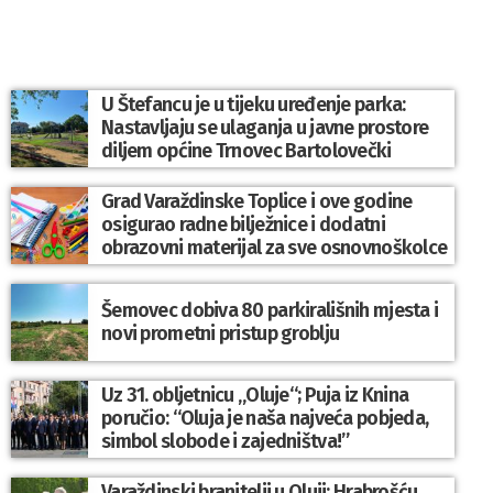
U Štefancu je u tijeku uređenje parka:
Nastavljaju se ulaganja u javne prostore
diljem općine Trnovec Bartolovečki
Grad Varaždinske Toplice i ove godine
osigurao radne bilježnice i dodatni
obrazovni materijal za sve osnovnoškolce
Šemovec dobiva 80 parkirališnih mjesta i
novi prometni pristup groblju
Uz 31. obljetnicu „Oluje“; Puja iz Knina
poručio: “Oluja je naša najveća pobjeda,
simbol slobode i zajedništva!”
Varaždinski branitelji u Oluji: Hrabrošću,