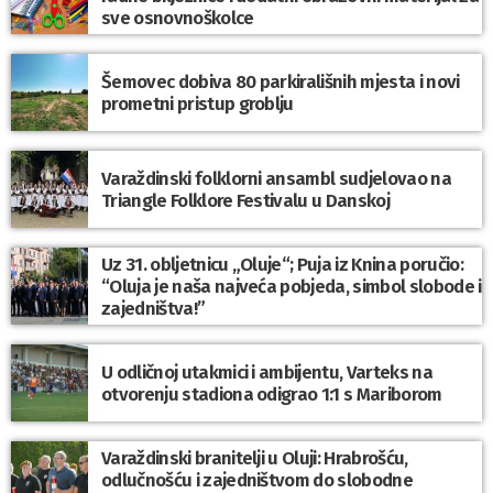
sve osnovnoškolce
Šemovec dobiva 80 parkirališnih mjesta i novi
prometni pristup groblju
Varaždinski folklorni ansambl sudjelovao na
Triangle Folklore Festivalu u Danskoj
Uz 31. obljetnicu „Oluje“; Puja iz Knina poručio:
“Oluja je naša najveća pobjeda, simbol slobode i
zajedništva!”
U odličnoj utakmici i ambijentu, Varteks na
otvorenju stadiona odigrao 1:1 s Mariborom
Varaždinski branitelji u Oluji: Hrabrošću,
odlučnošću i zajedništvom do slobodne