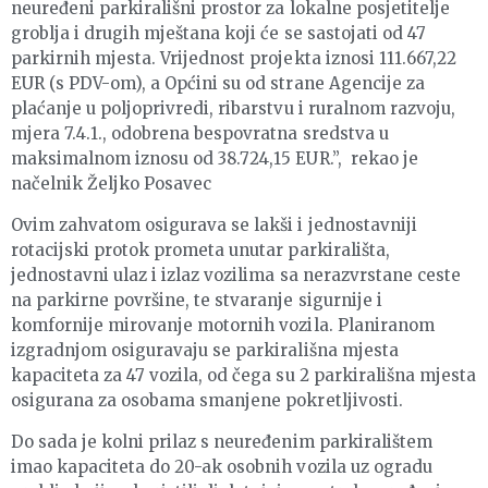
neuređeni parkirališni prostor za lokalne posjetitelje
groblja i drugih mještana koji će se sastojati od 47
parkirnih mjesta. Vrijednost projekta iznosi 111.667,22
EUR (s PDV-om), a Općini su od strane Agencije za
plaćanje u poljoprivredi, ribarstvu i ruralnom razvoju,
mjera 7.4.1., odobrena bespovratna sredstva u
maksimalnom iznosu od 38.724,15 EUR.”, rekao je
načelnik Željko Posavec
Ovim zahvatom osigurava se lakši i jednostavniji
rotacijski protok prometa unutar parkirališta,
jednostavni ulaz i izlaz vozilima sa nerazvrstane ceste
na parkirne površine, te stvaranje sigurnije i
komfornije mirovanje motornih vozila. Planiranom
izgradnjom osiguravaju se parkirališna mjesta
kapaciteta za 47 vozila, od čega su 2 parkirališna mjesta
osigurana za osobama smanjene pokretljivosti.
Do sada je kolni prilaz s neuređenim parkiralištem
imao kapaciteta do 20-ak osobnih vozila uz ogradu