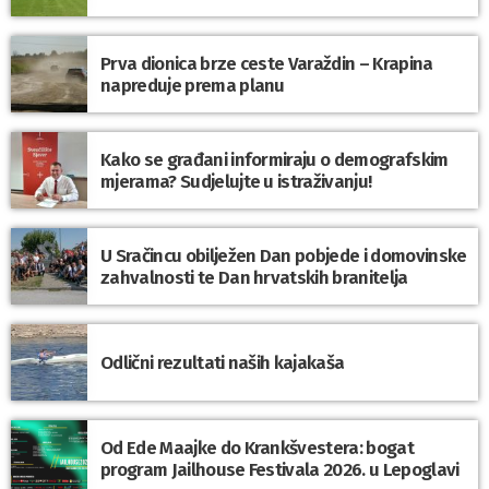
Prva dionica brze ceste Varaždin – Krapina
napreduje prema planu
Kako se građani informiraju o demografskim
mjerama? Sudjelujte u istraživanju!
U Sračincu obilježen Dan pobjede i domovinske
zahvalnosti te Dan hrvatskih branitelja
Odlični rezultati naših kajakaša
Od Ede Maajke do Krankšvestera: bogat
program Jailhouse Festivala 2026. u Lepoglavi