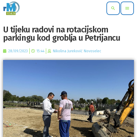
search
menu
U tijeku radovi na rotacijskom
parkingu kod groblja u Petrijancu
28/09/2023
15:44
Nikolina Jureković Novoselec