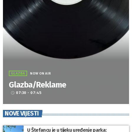
GLAZBA
NOW ON AIR
Glazba/Reklame
07:30 - 07:45
access_time
NOVE VIJESTI
U Štefancu je u tijeku uređenje parka: