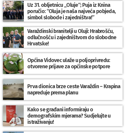
Uz 31. obljetnicu „Oluje“; Puja iz Knina
poručio: “Oluja je naša najveća pobjeda,
simbol slobode i zajedništva!”
Varaždinski branitelji u Oluji: Hrabrošću,
odlučnošću i zajedništvom do slobodne
Hrvatske!
Općina Vidovec ulaže u poljoprivredu:
otvorene prijave za općinske potpore
Prva dionica brze ceste Varaždin – Krapina
napreduje prema planu
Kako se građani informiraju o
demografskim mjerama? Sudjelujte u
istraživanju!