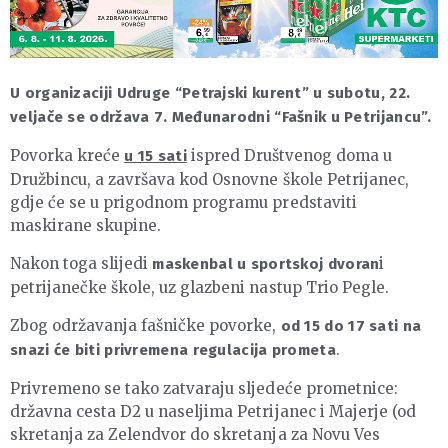
U organizaciji Udruge “Petrajski kurent” u subotu, 22.
veljače se održava 7. Međunarodni “Fašnik u Petrijancu”.
Povorka kreće
ispred Društvenog doma u
u 15 sati
Družbincu, a završava kod Osnovne škole Petrijanec,
gdje će se u prigodnom programu predstaviti
maskirane skupine.
Nakon toga slijedi
i
maskenbal
u sportskoj dvoran
petrijanečke škole, uz glazbeni nastup Trio Pegle.
Zbog održavanja fašničke povorke,
od 15 do 17 sati na
.
snazi će biti privremena regulacija prometa
Privremeno se tako zatvaraju sljedeće prometnice:
državna cesta D2 u naseljima Petrijanec i Majerje (od
skretanja za Zelendvor do skretanja za Novu Ves