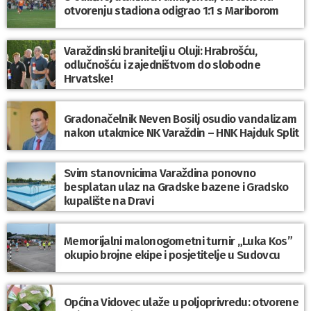
otvorenju stadiona odigrao 1:1 s Mariborom
Varaždinski branitelji u Oluji: Hrabrošću,
odlučnošću i zajedništvom do slobodne
Hrvatske!
Gradonačelnik Neven Bosilj osudio vandalizam
nakon utakmice NK Varaždin – HNK Hajduk Split
Svim stanovnicima Varaždina ponovno
besplatan ulaz na Gradske bazene i Gradsko
kupalište na Dravi
Memorijalni malonogometni turnir „Luka Kos”
okupio brojne ekipe i posjetitelje u Sudovcu
Općina Vidovec ulaže u poljoprivredu: otvorene