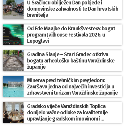
U Sračincu obilježen Dan pobjede i
domovinske zahvalnosti te Dan hrvatskih
branitelja
Od Ede Maajke do Krankšvestera: bogat
program Jailhouse Festivala 2026. u
Lepoglavi
Gradina Slanje – Stari Gradec otkriva
bogatu arheološku baštinu Varaždinske
županije
Minerva pred tehničkim pregledom:
Završava jedna od najvećih investicija u
zdravstveni turizam Varaždinske županije
Gradsko vijeće Varaždinskih Toplica
donijelo važne odluke za kvalitetnije
upravljanje gradskom imovinom i
komunalnim sustavom