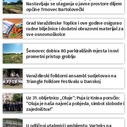
Nastavljaju se ulaganja u javne prostore diljem
općine Trnovec Bartolovečki
Grad Varaždinske Toplice i ove godine osigurao
radne bilježnice i dodatni obrazovni materijal za
sve osnovnoškolce
Šemovec dobiva 80 parkirališnih mjesta i novi
prometni pristup groblju
Varaždinski folklorni ansambl sudjelovao na
Triangle Folklore Festivalu u Danskoj
Uz 31. obljetnicu „Oluje“; Puja iz Knina poručio:
“Oluja je naša najveća pobjeda, simbol slobode i
zajedništva!”
U odličnoj utakmici i ambijentu, Varteks na