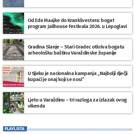
Od Ede Maajke do Krankšvestera: bogat
program Jailhouse Festivala 2026. u Lepoglavi
Gradina Slanje – Stari Gradec otkriva bogatu
arheološku baštinu Varaždinske županije
U tijeku je nacionalna kampanja „Najbolji dječji
kupaći je onaj koji se nosi“
Ljeto u Varaždinu – tri razloga za izlazak ovog
vikenda
PLAYLISTA