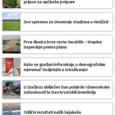
prijave za općinske potpore
Sve spremno za otvorenje stadiona u Hrašćici!
Prva dionica brze ceste Varaždin – Krapina
napreduje prema planu
Kako se građani informiraju o demografskim
mjerama? Sudjelujte u istraživanju!
U Sračincu obilježen Dan pobjede i domovinske
zahvalnosti te Dan hrvatskih branitelja
Odlični rezultati naših kajakaša