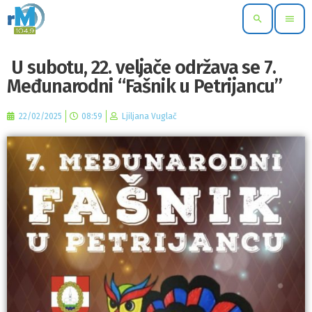
search
menu
U subotu, 22. veljače održava se 7.
Međunarodni “Fašnik u Petrijancu”
22/02/2025
08:59
Ljiljana Vuglač