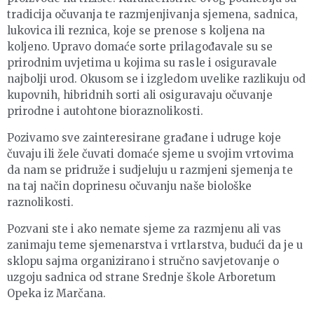
tradicija očuvanja te razmjenjivanja sjemena, sadnica,
lukovica ili reznica, koje se prenose s koljena na
koljeno. Upravo domaće sorte prilagođavale su se
prirodnim uvjetima u kojima su rasle i osiguravale
najbolji urod. Okusom se i izgledom uvelike razlikuju od
kupovnih, hibridnih sorti ali osiguravaju očuvanje
prirodne i autohtone bioraznolikosti.
Pozivamo sve zainteresirane građane i udruge koje
čuvaju ili žele čuvati domaće sjeme u svojim vrtovima
da nam se pridruže i sudjeluju u razmjeni sjemenja te
na taj način doprinesu očuvanju naše biološke
raznolikosti.
Pozvani ste i ako nemate sjeme za razmjenu ali vas
zanimaju teme sjemenarstva i vrtlarstva, budući da je u
sklopu sajma organizirano i stručno savjetovanje o
uzgoju sadnica od strane Srednje škole Arboretum
Opeka iz Marčana.