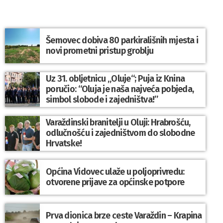
Šemovec dobiva 80 parkirališnih mjesta i
novi prometni pristup groblju
Uz 31. obljetnicu „Oluje“; Puja iz Knina
poručio: “Oluja je naša najveća pobjeda,
simbol slobode i zajedništva!”
Varaždinski branitelji u Oluji: Hrabrošću,
odlučnošću i zajedništvom do slobodne
Hrvatske!
Općina Vidovec ulaže u poljoprivredu:
otvorene prijave za općinske potpore
Prva dionica brze ceste Varaždin – Krapina