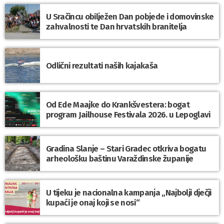
U Sračincu obilježen Dan pobjede i domovinske
zahvalnosti te Dan hrvatskih branitelja
Odlični rezultati naših kajakaša
Od Ede Maajke do Krankšvestera: bogat
program Jailhouse Festivala 2026. u Lepoglavi
Gradina Slanje – Stari Gradec otkriva bogatu
arheološku baštinu Varaždinske županije
U tijeku je nacionalna kampanja „Najbolji dječji
kupaći je onaj koji se nosi“