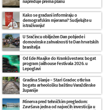
napreduje prema planu
Kako se građani informiraju o
demografskim mjerama? Sudjelujte u
istraživanju!
U Sračincu obilježen Dan pobjede i
domovinske zahvalnosti te Dan hrvatskih
branitelja
Od Ede Maajke do Krankšvestera: bogat
program Jailhouse Festivala 2026. u
Lepoglavi
Gradina Slanje – Stari Gradec otkriva
bogatu arheološku baštinu Varaždinske
županije
Minerva pred tehničkim pregledom:
Završava jedna od najvećih investicija u