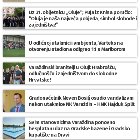
Uz 31. obljetnicu „Oluje“; Puja iz Knina poručio:
“Oluja je naša najveća pobjeda, simbol slobode i
zajedništva!”
U odličnoj utakmici i ambijentu, Varteks na
otvorenju stadiona odigrao 1:1 s Mariborom
Varaždinski branitelji u Oluji: Hrabrošću,
odlučnošću i zajedništvom do slobodne
Hrvatske!
Gradonačelnik Neven Bosilj osudio vandalizam
nakon utakmice NK Varaždin – HNK Hajduk Split
Svim stanovnicima Varaždina ponovno
besplatan ulaz na Gradske bazene i Gradsko
kupalište na Dravi