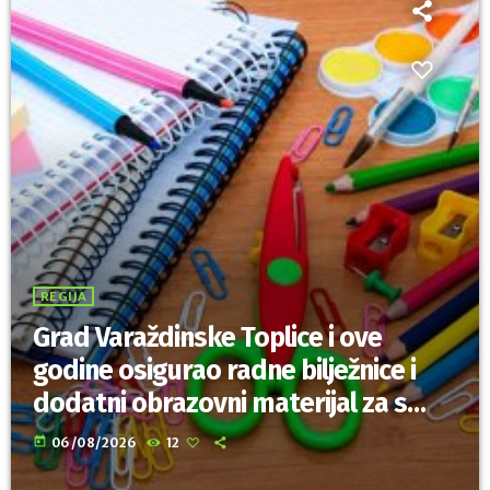
REGIJA
Grad Varaždinske Toplice i ove
godine osigurao radne bilježnice i
dodatni obrazovni materijal za sve
osnovnoškolce
today
06/08/2026
12