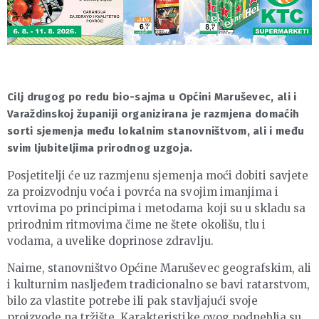
Cilj drugog po redu bio-sajma u Općini Maruševec, ali i
Varaždinskoj županiji organizirana je razmjena domaćih
sorti sjemenja među lokalnim stanovništvom, ali i među
svim ljubiteljima prirodnog uzgoja.
Posjetitelji će uz razmjenu sjemenja moći dobiti savjete
za proizvodnju voća i povrća na svojim imanjima i
vrtovima po principima i metodama koji su u skladu sa
prirodnim ritmovima čime ne štete okolišu, tlu i
vodama, a uvelike doprinose zdravlju.
Naime, stanovništvo Općine Maruševec geografskim, ali
i kulturnim nasljeđem tradicionalno se bavi ratarstvom,
bilo za vlastite potrebe ili pak stavljajući svoje
proizvode na tržište. Karakteristike ovog podneblja su