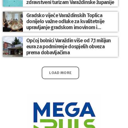
zdravstveni turizam Varaždinske županije
Gradsko vijeće Varaždinskih Toplica
donijelo važne odluke za kvalitetnije
upravljanje gradskom imovinom i
komunalnim sustavom
Općoj bolnici Varaždin više od 7,1 milijun
eura za podmirenje dospjelih obveza
prema dobavljačima
LOAD MORE