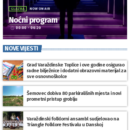
GLAZBA
NOW ON AIR
Noćni program
00:00 - 06:20
access_time
NOVE VIJESTI
Grad Varaždinske Toplice i ove godine osigurao
radne bilježnice i dodatni obrazovni materijal za
sve osnovnoškolce
Šemovec dobiva 80 parkirališnih mjesta i novi
prometni pristup groblju
Varaždinski folklorni ansambl sudjelovao na
Triangle Folklore Festivalu u Danskoj