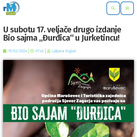
search
menu
U subotu 17. veljače drugo izdanje
Bio sajma „Đurđica“ u Jurketincu!
15/02/2024
07:42
Ljiljana Vuglač