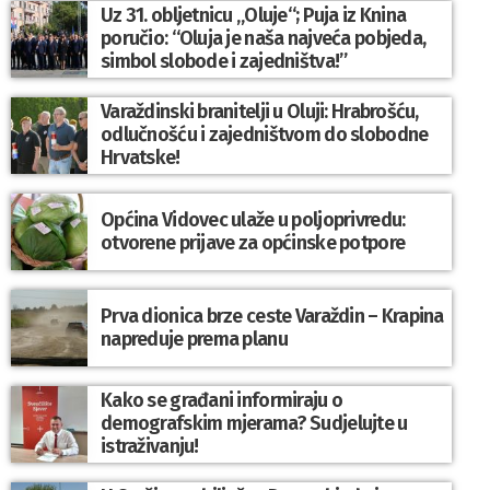
Uz 31. obljetnicu „Oluje“; Puja iz Knina
poručio: “Oluja je naša najveća pobjeda,
simbol slobode i zajedništva!”
Varaždinski branitelji u Oluji: Hrabrošću,
odlučnošću i zajedništvom do slobodne
Hrvatske!
Općina Vidovec ulaže u poljoprivredu:
otvorene prijave za općinske potpore
Prva dionica brze ceste Varaždin – Krapina
napreduje prema planu
Kako se građani informiraju o
demografskim mjerama? Sudjelujte u
istraživanju!