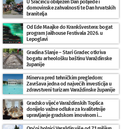
U Sračincu obilježen Dan pobjede i
domovinske zahvalnosti te Dan hrvatskih
branitelja
Od Ede Maajke do Krankšvestera: bogat
program Jailhouse Festivala 2026. u
Lepoglavi
Gradina Slanje – Stari Gradec otkriva
bogatu arheološku baštinu Varaždinske
županije
Minerva pred tehničkim pregledom:
Završava jedna od najvećih investicija u
zdravstveni turizam Varaždinske županije
Gradsko vijeće Varaždinskih Toplica
donijelo važne odluke za kvalitetnije
upravljanje gradskom imovinom i
komunalnim sustavom
Općoj bolnici Varaždin više od 7,1 milijun