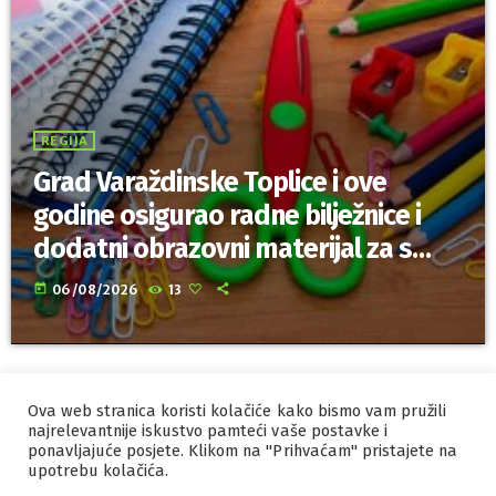
REGIJA
Grad Varaždinske Toplice i ove
godine osigurao radne bilježnice i
dodatni obrazovni materijal za sve
osnovnoškolce
today
06/08/2026
13
Ova web stranica koristi kolačiće kako bismo vam pružili
IZRADA I HOSTING
ORBIS
najrelevantnije iskustvo pamteći vaše postavke i
ponavljajuće posjete. Klikom na "Prihvaćam" pristajete na
MARKETING
PRAVILA PRIVATNOSTI
upotrebu kolačića.