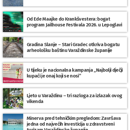
Od Ede Maajke do Krankšvestera: bogat
program Jailhouse Festivala 2026. u Lepoglavi
Gradina Slanje – Stari Gradec otkriva bogatu
arheološku baštinu Varaždinske županije
U tijeku je nacionalna kampanja „Najbolji dječji
kupaći je onaj koji se nosi“
Ljeto u Varaždinu – tri razloga za izlazak ovog
vikenda
Minerva pred tehničkim pregledom: Završava
jedna od najvećih investicija u zdravstveni
turizam Varaždinske županije