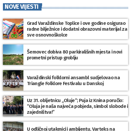
NOVE VIJESTI
Grad Varaždinske Toplice i ove godine osigurao
radne bilježnice i dodatni obrazovni materijal za
sve osnovnoškolce
Šemovec dobiva 80 parkirališnih mjesta i novi
prometni pristup groblju
Varaždinski folklorni ansambl sudjelovao na
Triangle Folklore Festivalu u Danskoj
Uz 31. obljetnicu „Oluje“; Puja iz Knina poručio:
“Oluja je naša najveća pobjeda, simbol slobode i
zajedništva!”
U odličnoj utakmici i ambijentu, Varteks na