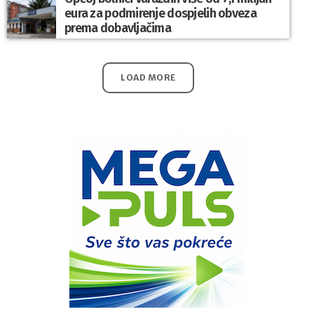
eura za podmirenje dospjelih obveza
prema dobavljačima
LOAD MORE