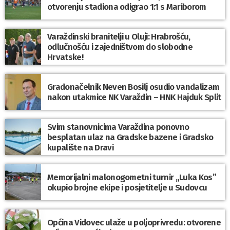
otvorenju stadiona odigrao 1:1 s Mariborom
Varaždinski branitelji u Oluji: Hrabrošću,
odlučnošću i zajedništvom do slobodne
Hrvatske!
Gradonačelnik Neven Bosilj osudio vandalizam
nakon utakmice NK Varaždin – HNK Hajduk Split
Svim stanovnicima Varaždina ponovno
besplatan ulaz na Gradske bazene i Gradsko
kupalište na Dravi
Memorijalni malonogometni turnir „Luka Kos”
okupio brojne ekipe i posjetitelje u Sudovcu
Općina Vidovec ulaže u poljoprivredu: otvorene