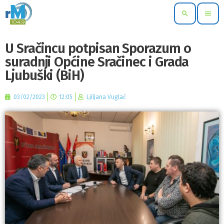
search
menu
U Sračincu potpisan Sporazum o
suradnji Općine Sračinec i Grada
Ljubuški (BiH)
03/02/2023
12:05
Ljiljana Vuglač