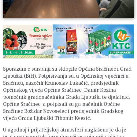
Sporazum o suradnji su sklopile Općina Sračinec i Grad
Ljubuški (BiH). Potpisivanju su, u Općinskoj vijećnici u
Sračincu, nazočili Krunoslav Lukačić, predsjednik
Općinskog vijeća Općine Sračinec, Damir Kozina
pomoćnik gradonačelnika Grada Ljubuški te djelatnici
Općine Sračinec, a potpisali su ga načelnik Općine
Sračinec Božidar Novoselec i predsjednik Gradskog
vijeća Grada Ljubuški Tihomir Kvesić.
U ugodnoj i prijateljskoj atmosferi naglašeno je da je
ovaj sporazum tek formalno očitovanje prijateljstva