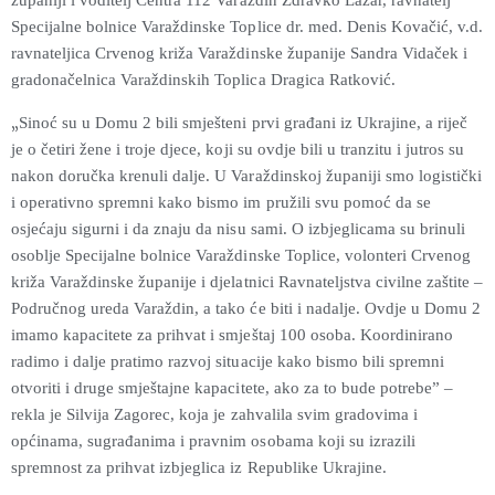
županiji i voditelj Centra 112 Varaždin Zdravko Lazar, ravnatelj
Specijalne bolnice Varaždinske Toplice dr. med. Denis Kovačić, v.d.
ravnateljica Crvenog križa Varaždinske županije Sandra Vidaček i
gradonačelnica Varaždinskih Toplica Dragica Ratković.
„
Sinoć su u Domu 2 bili smješteni prvi građani iz Ukrajine, a riječ
je o četiri žene i troje djece, koji su ovdje bili u tranzitu i jutros su
nakon doručka krenuli dalje. U Varaždinskoj županiji smo logistički
i operativno spremni kako bismo im pružili svu pomoć da se
osjećaju sigurni i da znaju da nisu sami. O izbjeglicama su brinuli
osoblje Specijalne bolnice Varaždinske Toplice, volonteri Crvenog
križa Varaždinske županije i djelatnici Ravnateljstva civilne zaštite –
Područnog ureda Varaždin, a tako će biti i nadalje. Ovdje u Domu 2
imamo kapacitete za prihvat i smještaj 100 osoba. Koordinirano
radimo i dalje pratimo razvoj situacije kako bismo bili spremni
otvoriti i druge smještajne kapacitete, ako za to bude potrebe” –
rekla je Silvija Zagorec, koja je zahvalila svim gradovima i
općinama, sugrađanima i pravnim osobama koji su izrazili
spremnost za prihvat izbjeglica iz Republike Ukrajine.