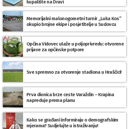
kupalište na Dravi
Memorijalni malonogometni turnir „Luka Kos”
okupio brojne ekipe i posjetitelje u Sudovcu
Općina Vidovec ulaže u poljoprivredu: otvorene
prijave za općinske potpore
Sve spremno za otvorenje stadiona u Hrašćici!
Prva dionica brze ceste Varaždin – Krapina
napreduje prema planu
Kako se građani informiraju o demografskim
mjerama? Sudjelujte u istraživanju!