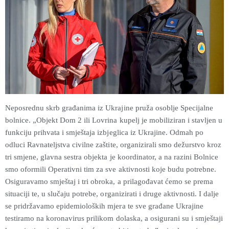
Neposrednu skrb građanima iz Ukrajine pruža osoblje Specijalne
bolnice. „Objekt Dom 2 ili Lovrina kupelj je mobiliziran i stavljen u
funkciju prihvata i smještaja izbjeglica iz Ukrajine. Odmah po
odluci Ravnateljstva civilne zaštite, organizirali smo dežurstvo kroz
tri smjene, glavna sestra objekta je koordinator, a na razini Bolnice
smo oformili Operativni tim za sve aktivnosti koje budu potrebne.
Osiguravamo smještaj i tri obroka, a prilagođavat ćemo se prema
situaciji te, u slučaju potrebe, organizirati i druge aktivnosti. I dalje
se pridržavamo epidemioloških mjera te sve građane Ukrajine
testiramo na koronavirus prilikom dolaska, a osigurani su i smještaji