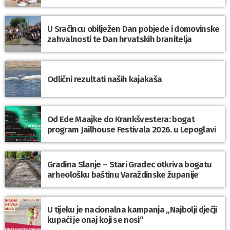
U Sračincu obilježen Dan pobjede i domovinske
zahvalnosti te Dan hrvatskih branitelja
Odlični rezultati naših kajakaša
Od Ede Maajke do Krankšvestera: bogat
program Jailhouse Festivala 2026. u Lepoglavi
Gradina Slanje – Stari Gradec otkriva bogatu
arheološku baštinu Varaždinske županije
U tijeku je nacionalna kampanja „Najbolji dječji
kupaći je onaj koji se nosi“