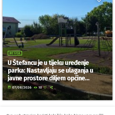
REGIJA
U Štefancu je u tijeku uređenje
parka: Nastavljaju se ulaganja u
javne prostore diljem općine
Trnovec Bartolovečki
today
07/08/2026
10