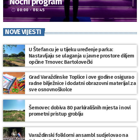
Noćni program
00:00 - 06:45
access_time
NOVE VIJESTI
U Štefancu je u tijeku uređenje parka:
Nastavljaju se ulaganja u javne prostore diljem
općine Trnovec Bartolovečki
Grad Varaždinske Toplice i ove godine osigurao
radne bilježnice i dodatni obrazovni materijal za
sve osnovnoškolce
Šemovec dobiva 80 parkirališnih mjesta i novi
prometni pristup groblju
Varaždinski folklorni ansambl sudjelovao na