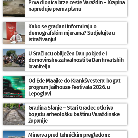
Prva dionica brze ceste Varaždin – Krapina
napreduje prema planu
Kako se građani informiraju o
demografskim mjerama? Sudjelujte u
istraživanju!
U Sračincu obilježen Dan pobjede i
domovinske zahvalnosti te Dan hrvatskih
branitelja
Od Ede Maajke do Krankšvestera: bogat
program Jailhouse Festivala 2026. u
Lepoglavi
Gradina Slanje – Stari Gradec otkriva
bogatu arheološku baštinu Varaždinske
županije
Minerva pred tehničkim pregledom: