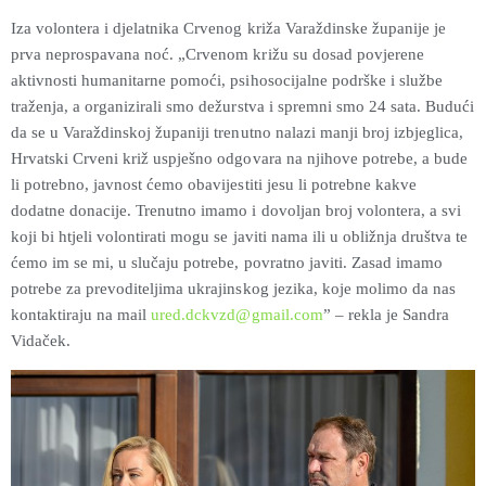
Iza volontera i djelatnika Crvenog križa Varaždinske županije je
prva neprospavana noć. „Crvenom križu su dosad povjerene
aktivnosti humanitarne pomoći, psihosocijalne podrške i službe
traženja, a organizirali smo dežurstva i spremni smo 24 sata. Budući
da se u Varaždinskoj županiji trenutno nalazi manji broj izbjeglica,
Hrvatski Crveni križ uspješno odgovara na njihove potrebe, a bude
li potrebno, javnost ćemo obavijestiti jesu li potrebne kakve
dodatne donacije. Trenutno imamo i dovoljan broj volontera, a svi
koji bi htjeli volontirati mogu se javiti nama ili u obližnja društva te
ćemo im se mi, u slučaju potrebe, povratno javiti. Zasad imamo
potrebe za prevoditeljima ukrajinskog jezika, koje molimo da nas
kontaktiraju na mail
ured.dckvzd@gmail.com
” – rekla je Sandra
Vidaček.