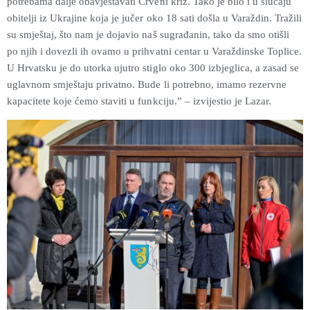
potrebama dalje obavještavati Crveni križ. Tako je bilo i u slučaju
obitelji iz Ukrajine koja je jučer oko 18 sati došla u Varaždin. Tražili
su smještaj, što nam je dojavio naš sugrađanin, tako da smo otišli
po njih i dovezli ih ovamo u prihvatni centar u Varaždinske Toplice.
U Hrvatsku je do utorka ujutro stiglo oko 300 izbjeglica, a zasad se
uglavnom smještaju privatno. Bude li potrebno, imamo rezervne
kapacitete koje ćemo staviti u funkciju.” – izvijestio je Lazar.