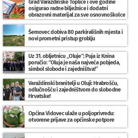
Grad Varaždinske Toplice i ove godine
osigurao radne bilježnice i dodatni
obrazovni materijal za sve osnovnoškolce
Šemovec dobiva 80 parkirališnih mjesta i
novi prometni pristup groblju
Uz 31. obljetnicu „Oluje“; Puja iz Knina
poručio: “Oluja je naša najveća pobjeda,
simbol slobode i zajedništva!”
Varaždinski branitelji u Oluji: Hrabrošću,
odlučnošću i zajedništvom do slobodne
Hrvatske!
Općina Vidovec ulaže u poljoprivredu:
otvorene prijave za općinske potpore