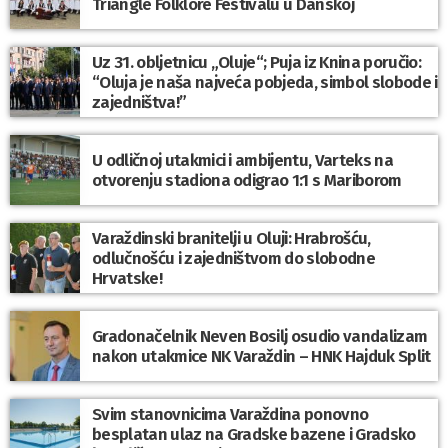
Triangle Folklore Festivalu u Danskoj
Uz 31. obljetnicu „Oluje“; Puja iz Knina poručio:
“Oluja je naša najveća pobjeda, simbol slobode i
zajedništva!”
U odličnoj utakmici i ambijentu, Varteks na
otvorenju stadiona odigrao 1:1 s Mariborom
Varaždinski branitelji u Oluji: Hrabrošću,
odlučnošću i zajedništvom do slobodne
Hrvatske!
Gradonačelnik Neven Bosilj osudio vandalizam
nakon utakmice NK Varaždin – HNK Hajduk Split
Svim stanovnicima Varaždina ponovno
besplatan ulaz na Gradske bazene i Gradsko