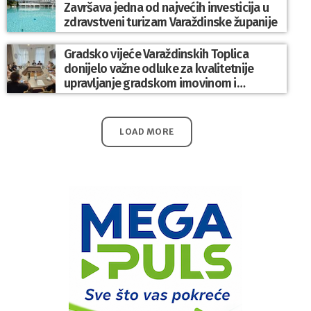
Završava jedna od najvećih investicija u
zdravstveni turizam Varaždinske županije
Gradsko vijeće Varaždinskih Toplica
donijelo važne odluke za kvalitetnije
upravljanje gradskom imovinom i
komunalnim sustavom
LOAD MORE