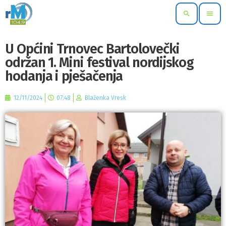
search
menu
U Općini Trnovec Bartolovečki
održan 1. Mini festival nordijskog
hodanja i pješačenja
12/11/2024
07:48
Blaženka Vresk