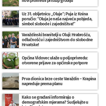
novi prometni pristup groblju
Uz 31. obljetnicu „Oluje“; Puja iz Knina
poručio: “Oluja je naša najveća pobjeda,
simbol slobode i zajedništva!”
Varaždinski branitelji u Oluji: Hrabrošću,
odlučnošću i zajedništvom do slobodne
Hrvatske!
Općina Vidovec ulaže u poljoprivredu:
otvorene prijave za općinske potpore
Prva dionica brze ceste Varaždin – Krapina
napreduje prema planu
Kako se građani informiraju o
demografskim mjerama? Sudjelujte u