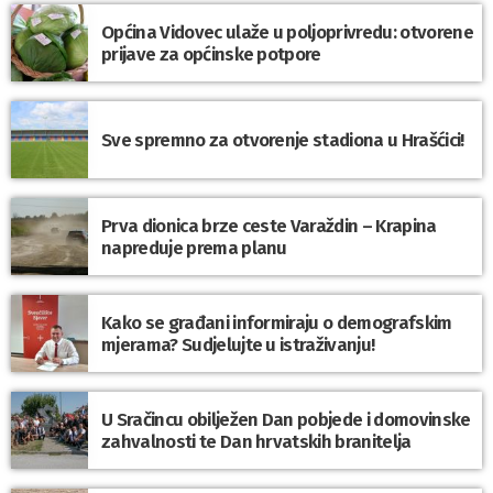
Općina Vidovec ulaže u poljoprivredu: otvorene
prijave za općinske potpore
Sve spremno za otvorenje stadiona u Hrašćici!
Prva dionica brze ceste Varaždin – Krapina
napreduje prema planu
Kako se građani informiraju o demografskim
mjerama? Sudjelujte u istraživanju!
U Sračincu obilježen Dan pobjede i domovinske
zahvalnosti te Dan hrvatskih branitelja