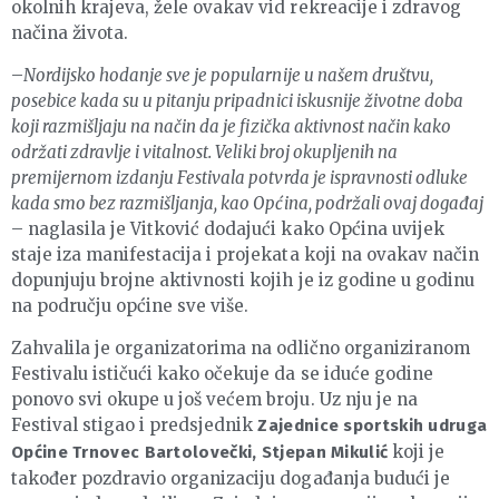
okolnih krajeva, žele ovakav vid rekreacije i zdravog
načina života.
–
Nordijsko hodanje sve je popularnije u našem društvu,
posebice kada su u pitanju pripadnici iskusnije životne doba
koji razmišljaju na način da je fizička aktivnost način kako
održati zdravlje i vitalnost. Veliki broj okupljenih na
premijernom izdanju Festivala potvrda je ispravnosti odluke
kada smo bez razmišljanja, kao Općina, podržali ovaj događaj
– naglasila je Vitković dodajući kako Općina uvijek
staje iza manifestacija i projekata koji na ovakav način
dopunjuju brojne aktivnosti kojih je iz godine u godinu
na području općine sve više.
Zahvalila je organizatorima na odlično organiziranom
Festivalu ističući kako očekuje da se iduće godine
ponovo svi okupe u još većem broju. Uz nju je na
Festival stigao i predsjednik
Zajednice sportskih udruga
koji je
Općine Trnovec Bartolovečki, Stjepan Mikulić
također pozdravio organizaciju događanja budući je