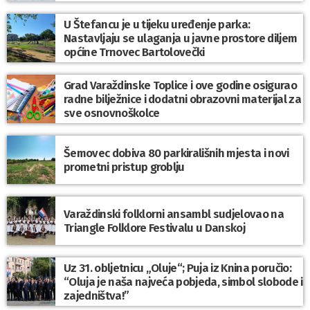
U Štefancu je u tijeku uređenje parka:
Nastavljaju se ulaganja u javne prostore diljem
općine Trnovec Bartolovečki
Grad Varaždinske Toplice i ove godine osigurao
radne bilježnice i dodatni obrazovni materijal za
sve osnovnoškolce
Šemovec dobiva 80 parkirališnih mjesta i novi
prometni pristup groblju
Varaždinski folklorni ansambl sudjelovao na
Triangle Folklore Festivalu u Danskoj
Uz 31. obljetnicu „Oluje“; Puja iz Knina poručio:
“Oluja je naša najveća pobjeda, simbol slobode i
zajedništva!”