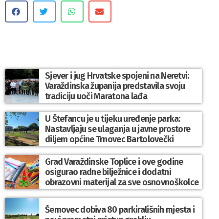
Sjever i jug Hrvatske spojeni na Neretvi:
Varaždinska županija predstavila svoju
tradiciju uoči Maratona lađa
U Štefancu je u tijeku uređenje parka:
Nastavljaju se ulaganja u javne prostore
diljem općine Trnovec Bartolovečki
Grad Varaždinske Toplice i ove godine
osigurao radne bilježnice i dodatni
obrazovni materijal za sve osnovnoškolce
Šemovec dobiva 80 parkirališnih mjesta i