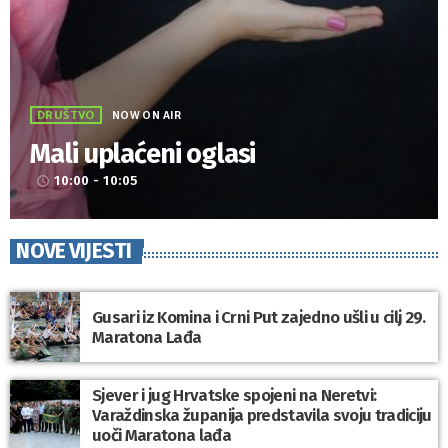
DRUŠTVO
NOW ON AIR
Mali uplaćeni oglasi
10:00 - 10:05
access_time
NOVE VIJESTI
Gusari iz Komina i Crni Put zajedno ušli u cilj 29.
Maratona Lađa
Sjever i jug Hrvatske spojeni na Neretvi:
Varaždinska županija predstavila svoju tradiciju
uoči Maratona lađa