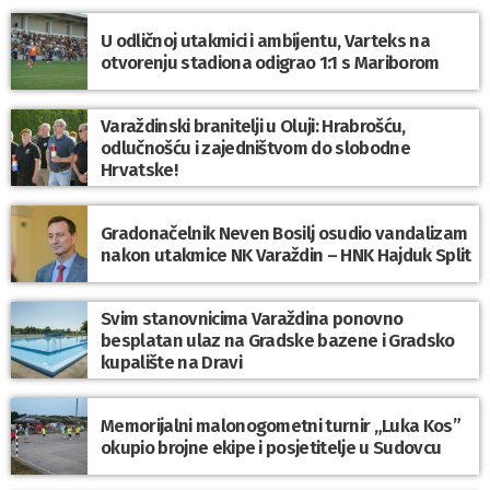
U odličnoj utakmici i ambijentu, Varteks na
otvorenju stadiona odigrao 1:1 s Mariborom
Varaždinski branitelji u Oluji: Hrabrošću,
odlučnošću i zajedništvom do slobodne
Hrvatske!
Gradonačelnik Neven Bosilj osudio vandalizam
nakon utakmice NK Varaždin – HNK Hajduk Split
Svim stanovnicima Varaždina ponovno
besplatan ulaz na Gradske bazene i Gradsko
kupalište na Dravi
Memorijalni malonogometni turnir „Luka Kos”
okupio brojne ekipe i posjetitelje u Sudovcu