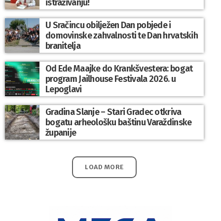
istraživanju!
U Sračincu obilježen Dan pobjede i
domovinske zahvalnosti te Dan hrvatskih
branitelja
Od Ede Maajke do Krankšvestera: bogat
program Jailhouse Festivala 2026. u
Lepoglavi
Gradina Slanje – Stari Gradec otkriva
bogatu arheološku baštinu Varaždinske
županije
LOAD MORE