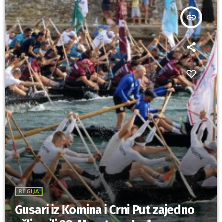
insert_link
REGIJA
Gusari iz Komina i Crni Put zajedno