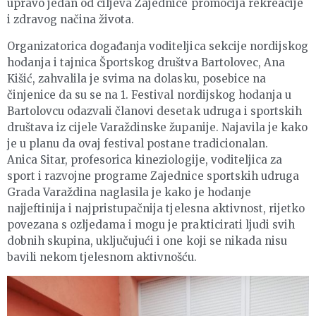
upravo jedan od ciljeva Zajednice promocija rekreacije
i zdravog načina života.
Organizatorica događanja voditeljica sekcije nordijskog
hodanja i tajnica Športskog društva Bartolovec, Ana
Kišić, zahvalila je svima na dolasku, posebice na
činjenice da su se na 1. Festival nordijskog hodanja u
Bartolovcu odazvali članovi desetak udruga i sportskih
društava iz cijele Varaždinske županije. Najavila je kako
je u planu da ovaj festival postane tradicionalan.
Anica Sitar, profesorica kineziologije, voditeljica za
sport i razvojne programe Zajednice sportskih udruga
Grada Varaždina naglasila je kako je hodanje
najjeftinija i najpristupačnija tjelesna aktivnost, rijetko
povezana s ozljedama i mogu je prakticirati ljudi svih
dobnih skupina, uključujući i one koji se nikada nisu
bavili nekom tjelesnom aktivnošću.