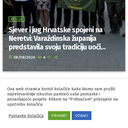
REGIJA
Sjever i jug Hrvatske spojeni na
Neretvi: Varaždinska županija
predstavila svoju tradiciju uoči
Maratona lađa
today
08/08/2026
4
Ova web stranica koristi kolačiće kako bismo vam pružili
IZRADA I HOSTING
ORBIS
najrelevantnije iskustvo pamteći vaše postavke i
ponavljajuće posjete. Klikom na "Prihvaćam" pristajete na
MARKETING
PRAVILA PRIVATNOSTI
upotrebu kolačića.
Postavke Kolačića
PRIHVATI
ODBACI