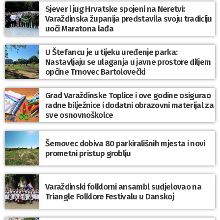
Sjever i jug Hrvatske spojeni na Neretvi:
Varaždinska županija predstavila svoju tradiciju
uoči Maratona lađa
U Štefancu je u tijeku uređenje parka:
Nastavljaju se ulaganja u javne prostore diljem
općine Trnovec Bartolovečki
Grad Varaždinske Toplice i ove godine osigurao
radne bilježnice i dodatni obrazovni materijal za
sve osnovnoškolce
Šemovec dobiva 80 parkirališnih mjesta i novi
prometni pristup groblju
Varaždinski folklorni ansambl sudjelovao na
Triangle Folklore Festivalu u Danskoj