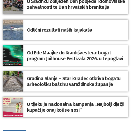
U Sračincu obilježen Dan pobjede i domovinske
zahvalnosti te Dan hrvatskih branitelja
Odlični rezultati naših kajakaša
Od Ede Maajke do Krankšvestera: bogat
program Jailhouse Festivala 2026. u Lepoglavi
Gradina Slanje – Stari Gradec otkriva bogatu
arheološku baštinu Varaždinske županije
U tijeku je nacionalna kampanja „Najbolji dječji
kupaći je onaj koji se nosi“