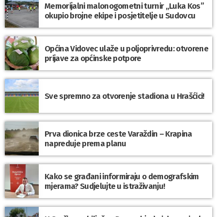
Memorijalni malonogometni turnir „Luka Kos”
okupio brojne ekipe i posjetitelje u Sudovcu
Općina Vidovec ulaže u poljoprivredu: otvorene
prijave za općinske potpore
Sve spremno za otvorenje stadiona u Hrašćici!
Prva dionica brze ceste Varaždin – Krapina
napreduje prema planu
Kako se građani informiraju o demografskim
mjerama? Sudjelujte u istraživanju!