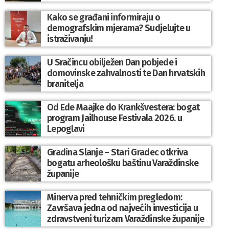
Kako se građani informiraju o
demografskim mjerama? Sudjelujte u
istraživanju!
U Sračincu obilježen Dan pobjede i
domovinske zahvalnosti te Dan hrvatskih
branitelja
Od Ede Maajke do Krankšvestera: bogat
program Jailhouse Festivala 2026. u
Lepoglavi
Gradina Slanje – Stari Gradec otkriva
bogatu arheološku baštinu Varaždinske
županije
Minerva pred tehničkim pregledom:
Završava jedna od najvećih investicija u
zdravstveni turizam Varaždinske županije