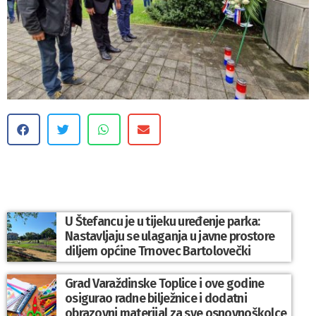
U Štefancu je u tijeku uređenje parka:
Nastavljaju se ulaganja u javne prostore
diljem općine Trnovec Bartolovečki
Grad Varaždinske Toplice i ove godine
osigurao radne bilježnice i dodatni
obrazovni materijal za sve osnovnoškolce