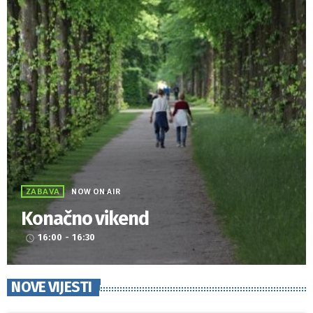
ZABAVA
NOW ON AIR
Konačno vikend
16:00 - 16:30
access_time
NOVE VIJESTI