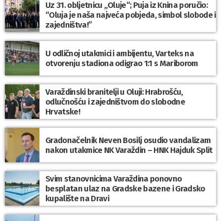
Uz 31. obljetnicu „Oluje“; Puja iz Knina poručio:
“Oluja je naša najveća pobjeda, simbol slobode i
zajedništva!”
U odličnoj utakmici i ambijentu, Varteks na
otvorenju stadiona odigrao 1:1 s Mariborom
Varaždinski branitelji u Oluji: Hrabrošću,
odlučnošću i zajedništvom do slobodne
Hrvatske!
Gradonačelnik Neven Bosilj osudio vandalizam
nakon utakmice NK Varaždin – HNK Hajduk Split
Svim stanovnicima Varaždina ponovno
besplatan ulaz na Gradske bazene i Gradsko
kupalište na Dravi