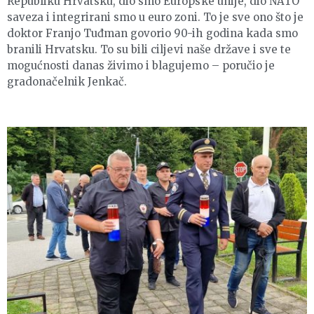
Republiku Hrvatsku, dio smo Europske unije, dio NATO
saveza i integrirani smo u euro zoni. To je sve ono što je
doktor Franjo Tuđman govorio 90-ih godina kada smo
branili Hrvatsku. To su bili ciljevi naše države i sve te
mogućnosti danas živimo i blagujemo – poručio je
gradonačelnik Jenkač.