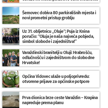
Šemovec dobiva 80 parkirališnih mjesta i
novi prometni pristup groblju
Uz 31. obljetnicu „Oluje“; Puja iz Knina
poručio: “Oluja je naša najveća pobjeda,
simbol slobode i zajedništva!”
Varaždinski branitelji u Oluji: Hrabrošću,
odlučnošću i zajedništvom do slobodne
Hrvatske!
Općina Vidovec ulaže u poljoprivredu:
otvorene prijave za općinske potpore
Prva dionica brze ceste Varaždin – Krapina
napreduje prema planu