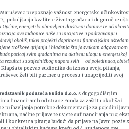
 Maruševec prepoznaje važnost energetske učinkovitost
₂, poboljšanja kvalitete života građana i dugoročne ušt
Općine, energetski obnovljeni društveni domovi te učinkoviti
nizacija ove radionice naše su inicijative u podržavanju i
raviji okoliš, takvi projekti doprinose i financijskim ušteda
jene troškove grijanja i hlađenja što je svakom odgovornom
a bude poticaj svim građanima na aktivnu ulogu u energetskoj
a rezultat su zajedničkog napora svih – od pojedinaca, obitel
 Klapša te pozvao sudionike da iznesu svoja pitanja,
uševec želi biti partner u procesu i unaprijediti svoj
s dugogodišnjim
redstavnik poduzeća Eulida d.o.o.
ima financiranih od strane Fonda za zaštitu okoliša i
ne pribavljanja potrebne dokumentacije za pojedini javn
ktrana, načine prijave te uvjete sufinanciranja projekat
li i konkretna pitanja budući da prijave na Javni poziv 
ana u obiteljskim kućama kreću od 4. studenoga ove