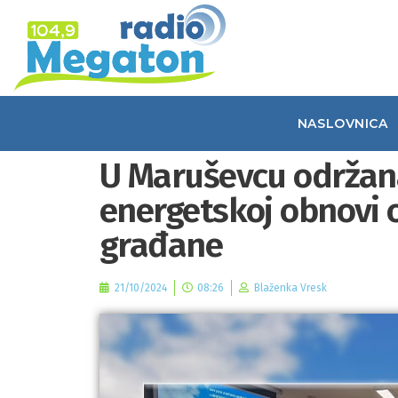
NASLOVNICA
U Maruševcu održana
energetskoj obnovi o
građane
21/10/2024
08:26
Blaženka Vresk