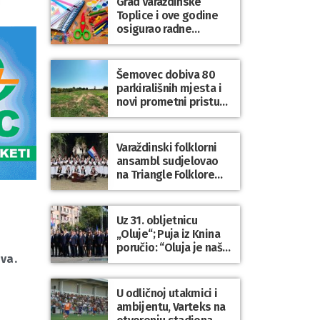
Grad Varaždinske
Bartolovečki
Toplice i ove godine
osigurao radne
bilježnice i dodatni
obrazovni materijal za
sve osnovnoškolce
Šemovec dobiva 80
parkirališnih mjesta i
novi prometni pristup
groblju
Varaždinski folklorni
ansambl sudjelovao
na Triangle Folklore
Festivalu u Danskoj
Uz 31. obljetnicu
„Oluje“; Puja iz Knina
poručio: “Oluja je naša
va.
najveća pobjeda,
simbol slobode i
zajedništva!”
U odličnoj utakmici i
ambijentu, Varteks na