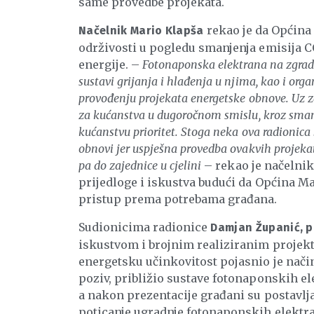
same provedbe projekata.
rekao je da Općina
Načelnik Mario Klapša
održivosti u pogledu smanjenja emisija CO
energije. –
Fotonaponska elektrana na zgradi 
sustavi grijanja i hlađenja u njima, kao i orga
provođenju projekata energetske obnove. Uz zd
za kućanstva u dugoročnom smislu, kroz sman
kućanstvu prioritet. Stoga neka ova radionic
obnovi jer uspješna provedba ovakvih projekat
pa do zajednice u cjelini
– rekao je načelnik
prijedloge i iskustva budući da Općina Mar
pristup prema potrebama građana.
Sudionicima radionice
Damjan Županić, p
iskustvom i brojnim realiziranim projekt
energetsku učinkovitost pojasnio je nači
poziv, približio sustave fotonaponskih ele
a nakon prezentacije građani su postavlja
poticanje ugradnje fotonaponskih elektr