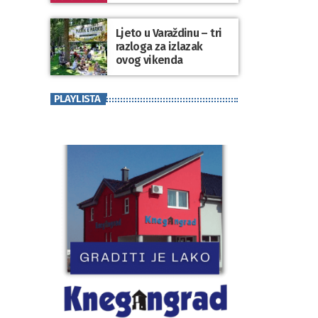
koji se nosi“
Ljeto u Varaždinu – tri
razloga za izlazak
ovog vikenda
PLAYLISTA