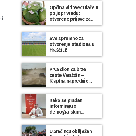
Općina Vidovec ulaže u
poljoprivredu:
ni
otvorene prijave za
općinske potpore
Sve spremno za
otvorenje stadiona u
Hrašćici!
Prva dionica brze
ceste Varaždin –
Krapina napreduje
prema planu
Kako se građani
informiraju o
demografskim
mjerama? Sudjelujte u
istraživanju!
U Sračincu obilježen