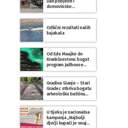
Dan pobjede i
domovinske
zahvalnosti te Dan
hrvatskih branitelja
Odlični rezultati naših
kajakaša
Od Ede Maajke do
Krankšvestera: bogat
program Jailhouse
Festivala 2026. u
Lepoglavi
Gradina Slanje – Stari
Gradec otkriva bogatu
arheološku baštinu
Varaždinske županije
U tijeku je nacionalna
kampanja „Najbolji
dječji kupaći je onaj