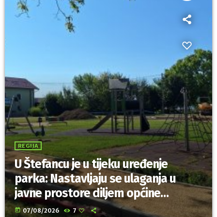
REGIJA
U Štefancu je u tijeku uređenje
parka: Nastavljaju se ulaganja u
javne prostore diljem općine
Trnovec Bartolovečki
today
07/08/2026
7