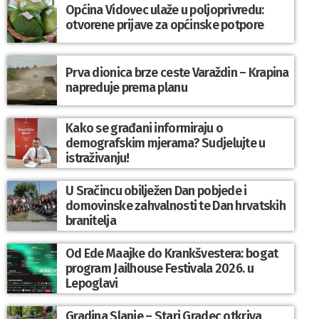
Općina Vidovec ulaže u poljoprivredu:
otvorene prijave za općinske potpore
Prva dionica brze ceste Varaždin – Krapina
napreduje prema planu
Kako se građani informiraju o
demografskim mjerama? Sudjelujte u
istraživanju!
U Sračincu obilježen Dan pobjede i
domovinske zahvalnosti te Dan hrvatskih
branitelja
Od Ede Maajke do Krankšvestera: bogat
program Jailhouse Festivala 2026. u
Lepoglavi
Gradina Slanje – Stari Gradec otkriva