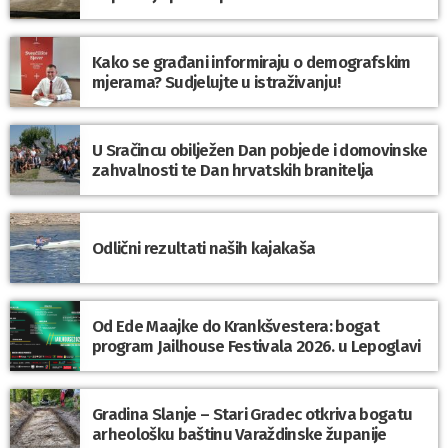
Kako se građani informiraju o demografskim
mjerama? Sudjelujte u istraživanju!
U Sračincu obilježen Dan pobjede i domovinske
zahvalnosti te Dan hrvatskih branitelja
Odlični rezultati naših kajakaša
Od Ede Maajke do Krankšvestera: bogat
program Jailhouse Festivala 2026. u Lepoglavi
Gradina Slanje – Stari Gradec otkriva bogatu
arheološku baštinu Varaždinske županije