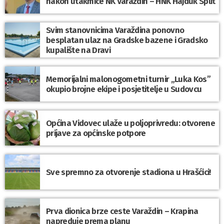
nakon utakmice NK Varaždin – HNK Hajduk Split
Svim stanovnicima Varaždina ponovno
besplatan ulaz na Gradske bazene i Gradsko
kupalište na Dravi
Memorijalni malonogometni turnir „Luka Kos”
okupio brojne ekipe i posjetitelje u Sudovcu
Općina Vidovec ulaže u poljoprivredu: otvorene
prijave za općinske potpore
Sve spremno za otvorenje stadiona u Hrašćici!
Prva dionica brze ceste Varaždin – Krapina
napreduje prema planu