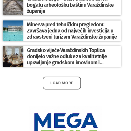
bogatu arheološku baštinu Varaždinske
županije
Minerva pred tehničkim pregledom:
Završava jedna od najvećih investicija u
zdravstveni turizam Varaždinske županije
Gradsko vijeće Varaždinskih Toplica
donijelo važne odluke za kvalitetnije
upravljanje gradskom imovinom i
komunalnim sustavom
LOAD MORE