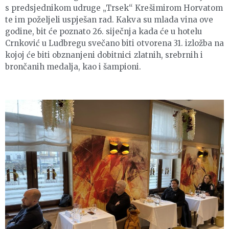
s predsjednikom udruge „Trsek“ Krešimirom Horvatom
te im poželjeli uspješan rad. Kakva su mlada vina ove
godine, bit će poznato 26. siječnja kada će u hotelu
Crnković u Ludbregu svečano biti otvorena 31. izložba na
kojoj će biti obznanjeni dobitnici zlatnih, srebrnih i
brončanih medalja, kao i šampioni.