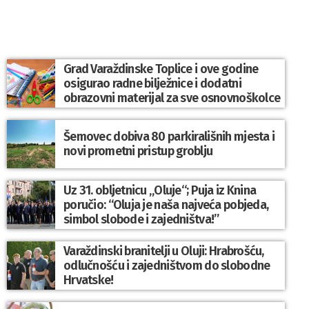
Grad Varaždinske Toplice i ove godine
osigurao radne bilježnice i dodatni
obrazovni materijal za sve osnovnoškolce
Šemovec dobiva 80 parkirališnih mjesta i
novi prometni pristup groblju
Uz 31. obljetnicu „Oluje“; Puja iz Knina
poručio: “Oluja je naša najveća pobjeda,
simbol slobode i zajedništva!”
Varaždinski branitelji u Oluji: Hrabrošću,
odlučnošću i zajedništvom do slobodne
Hrvatske!