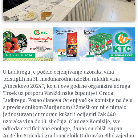
U Ludbregu je počelo ocjenjivanje uzoraka vina
pristiglih na 31. međunarodnu izložbu mladih vina
„Vincekovo 2024.“, koju i ove godine organizira udruga
Trsek uz potporu Varaždinske županije i Grada
Ludbrega. Posao članova Ocjenjivačke komisije na čelu
s predsjednikom Marijanom Čižmešijom nije nimalo
jednostavan jer moraju kušati i ocijeniti čak 440
uzoraka vina do 13. siječnja. Članove Komisije, sve
odreda certificirane enologe, danas su obišli župan
Anđelko Stričak i gradonačelnik Dubravko Bilić zajedno