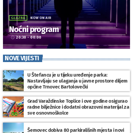
GLAZBA
NOW ON AIR
Noćni program
20:30 - 00:00
access_time
NOVE VIJESTI
U Štefancu je u tijeku uređenje parka:
Nastavljaju se ulaganja u javne prostore diljem
općine Trnovec Bartolovečki
Grad Varaždinske Toplice i ove godine osigurao
radne bilježnice i dodatni obrazovni materijal za
sve osnovnoškolce
Šemovec dobiva 80 parkirališnih mjesta i novi