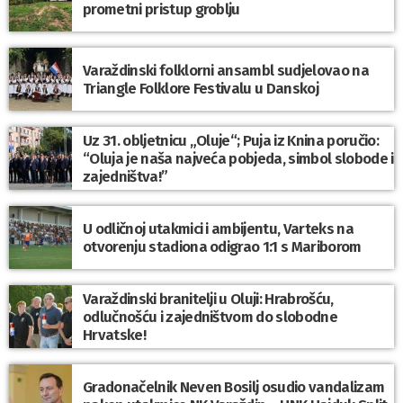
prometni pristup groblju
Varaždinski folklorni ansambl sudjelovao na
Triangle Folklore Festivalu u Danskoj
Uz 31. obljetnicu „Oluje“; Puja iz Knina poručio:
“Oluja je naša najveća pobjeda, simbol slobode i
zajedništva!”
U odličnoj utakmici i ambijentu, Varteks na
otvorenju stadiona odigrao 1:1 s Mariborom
Varaždinski branitelji u Oluji: Hrabrošću,
odlučnošću i zajedništvom do slobodne
Hrvatske!
Gradonačelnik Neven Bosilj osudio vandalizam