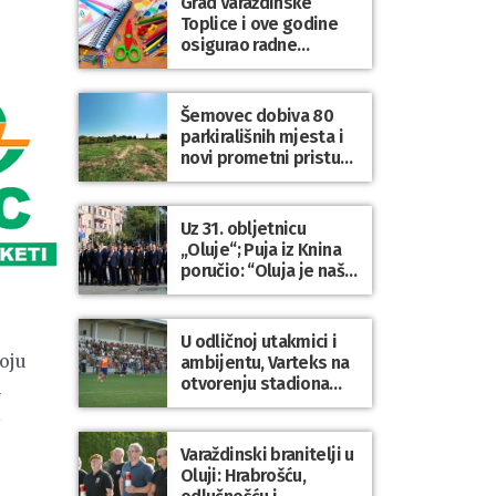
Grad Varaždinske
Bartolovečki
Toplice i ove godine
osigurao radne
bilježnice i dodatni
obrazovni materijal za
sve osnovnoškolce
Šemovec dobiva 80
parkirališnih mjesta i
novi prometni pristup
groblju
Uz 31. obljetnicu
„Oluje“; Puja iz Knina
poručio: “Oluja je naša
najveća pobjeda,
simbol slobode i
zajedništva!”
U odličnoj utakmici i
oju
ambijentu, Varteks na
otvorenju stadiona
a
odigrao 1:1 s
i
Mariborom
Varaždinski branitelji u
Oluji: Hrabrošću,