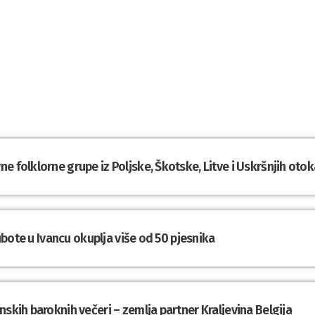
e folklorne grupe iz Poljske, Škotske, Litve i Uskršnjih otok
subote u Ivancu okuplja više od 50 pjesnika
nskih baroknih večeri – zemlja partner Kraljevina Belgija