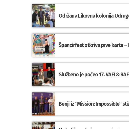
Održana Likovna kolonija Udrug
Špancirfest otkriva prve karte – 
Službeno je počeo 17. VAFI & RAFI
Benji iz “Mission: Impossible” st