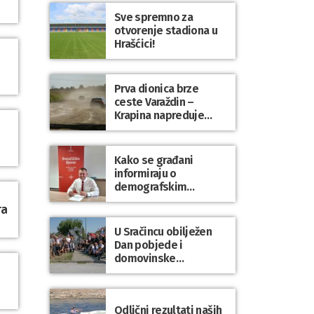
Sve spremno za
otvorenje stadiona u
Hrašćici!
Prva dionica brze
ceste Varaždin –
Krapina napreduje
prema planu
Kako se građani
informiraju o
demografskim
mjerama? Sudjelujte u
ra
istraživanju!
U Sračincu obilježen
Dan pobjede i
domovinske
zahvalnosti te Dan
hrvatskih branitelja
Odlični rezultati naših