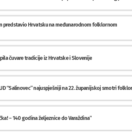
din predstavio Hrvatsku na međunarodnom folklornom
la čuvare tradicije iz Hrvatske i Slovenije
UD “Salinovec” najuspješniji na 22. županijskoj smotri folklo
ka! – 140 godina željeznice do Varaždina”