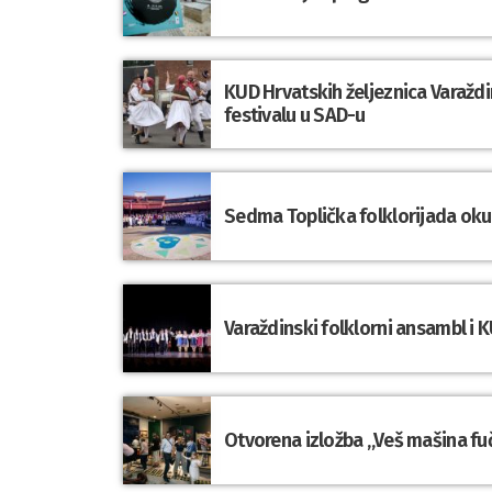
KUD Hrvatskih željeznica Varaž
festivalu u SAD-u
Sedma Toplička folklorijada okupi
Varaždinski folklorni ansambl i K
Otvorena izložba „Veš mašina fuč