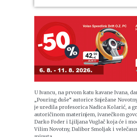
U Ivancu, na prvom katu kavane Ivana, dan
„Pouring duše“ autorice Snježane Novotny
je uredila profesorica Nadica Kolarić, a g
autoričinom materinjem, ivanečkom govoru
Darko Foder i Ljiljana Vuglač koja će i m
Vilim Novotny, Dalibor Smoljak i velečasni
minuta.