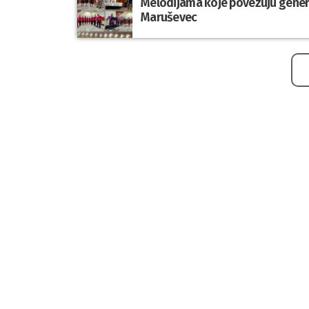
Melodijama koje povezuju genera
Maruševec