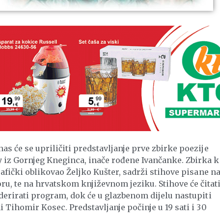
as će se upriličiti predstavljanje prve zbirke poezije
 iz Gornjeg Kneginca, inače rođene Ivančanke. Zbirka k
rafički oblikovao Željko Kušter, sadrži stihove pisane n
, te na hrvatskom književnom jeziku. Stihove će čitat
oderirati program, dok će u glazbenom dijelu nastupiti
 Tihomir Kosec. Predstavljanje počinje u 19 sati i 30