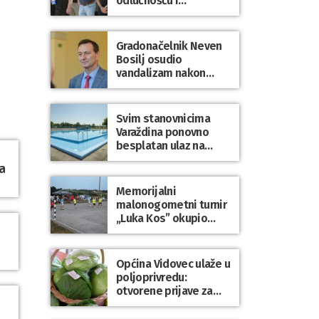
odlučnošću i
zajedništvom do
slobodne Hrvatske!
Gradonačelnik Neven
Bosilj osudio
vandalizam nakon
utakmice NK Varaždin
– HNK Hajduk Split
Svim stanovnicima
Varaždina ponovno
besplatan ulaz na
Gradske bazene i
a
Gradsko kupalište na
Dravi
Memorijalni
malonogometni turnir
„Luka Kos” okupio
brojne ekipe i
posjetitelje u Sudovcu
Općina Vidovec ulaže u
poljoprivredu:
otvorene prijave za
općinske potpore