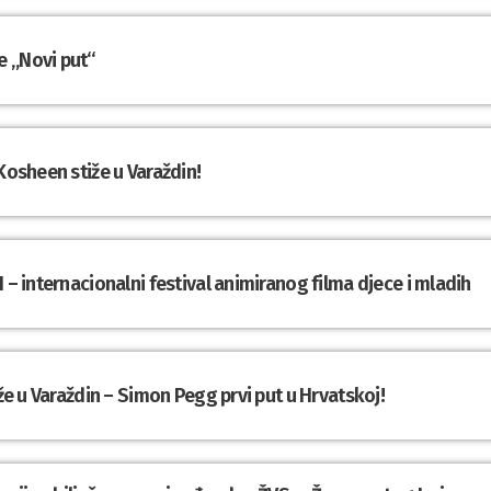
e „Novi put“
Kosheen stiže u Varaždin!
 – internacionalni festival animiranog filma djece i mladih
iže u Varaždin – Simon Pegg prvi put u Hrvatskoj!