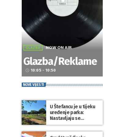
NOW ON AIR
GLAZBA
Glazba/Reklame
10:05 - 10:50
access_time
NOVE VIJESTI
U Štefancu je u tijeku
uređenje parka:
Nastavljaju se
ulaganja u javne
prostore diljem
općine Trnovec