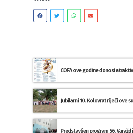
COFA ove godine donosi atraktivn
Jubilarni 10. Kolovrat riječi ove 
Predstavljen program 56. Varaždi