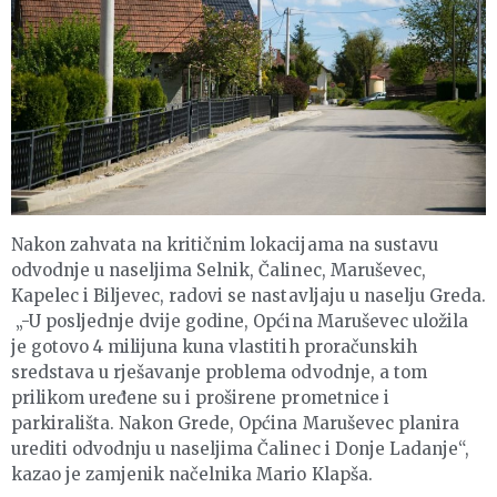
Nakon zahvata na kritičnim lokacijama na sustavu
odvodnje u naseljima Selnik, Čalinec, Maruševec,
Kapelec i Biljevec, radovi se nastavljaju u naselju Greda.
„-U posljednje dvije godine, Općina Maruševec uložila
je gotovo 4 milijuna kuna vlastitih proračunskih
sredstava u rješavanje problema odvodnje, a tom
prilikom uređene su i proširene prometnice i
parkirališta. Nakon Grede, Općina Maruševec planira
urediti odvodnju u naseljima Čalinec i Donje Ladanje“,
kazao je zamjenik načelnika Mario Klapša.