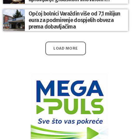
komunalnim sustavom
Općoj bolnici Varaždin više od 7,1 milijun
eura za podmirenje dospjelih obveza
prema dobavljačima
LOAD MORE