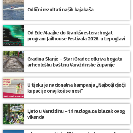
Odlični rezultati naših kajakaša
Od Ede Maajke do Krankšvestera: bogat
program Jailhouse Festivala 2026. u Lepoglavi
Gradina Slanje – Stari Gradec otkriva bogatu
arheološku baštinu Varaždinske županije
U tijeku je nacionalna kampanja „Najbolji dječji
kupaći je onaj koji se nosi“
Ljeto u Varaždinu – tri razloga za izlazak ovog
vikenda