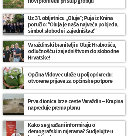
novi prometni pristup groblju
Uz 31. obljetnicu „Oluje“; Puja iz Knina
poručio: “Oluja je naša najveća pobjeda,
simbol slobode i zajedništva!”
Varaždinski branitelji u Oluji: Hrabrošću,
odlučnošću i zajedništvom do slobodne
Hrvatske!
Općina Vidovec ulaže u poljoprivredu:
otvorene prijave za općinske potpore
Prva dionica brze ceste Varaždin – Krapina
napreduje prema planu
Kako se građani informiraju o
demografskim mjerama? Sudjelujte u