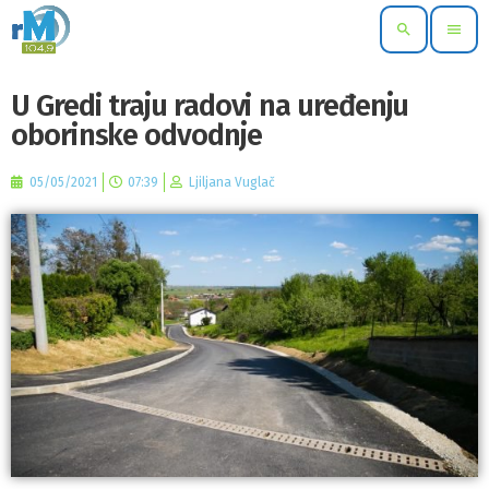
search
menu
U Gredi traju radovi na uređenju
oborinske odvodnje
05/05/2021
07:39
Ljiljana Vuglač