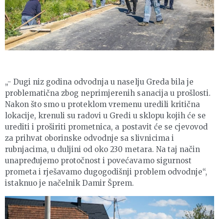
„- Dugi niz godina odvodnja u naselju Greda bila je
problematična zbog neprimjerenih sanacija u prošlosti.
Nakon što smo u proteklom vremenu uredili kritična
lokacije, krenuli su radovi u Gredi u sklopu kojih će se
urediti i proširiti prometnica, a postavit će se cjevovod
za prihvat oborinske odvodnje sa slivnicima i
rubnjacima, u duljini od oko 230 metara. Na taj način
unapređujemo protočnost i povećavamo sigurnost
prometa i rješavamo dugogodišnji problem odvodnje“,
istaknuo je načelnik Damir Šprem.