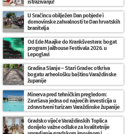
istraživanju!
U Sračincu obilježen Dan pobjede i
domovinske zahvalnosti te Dan hrvatskih
branitelja
Od Ede Maajke do Krankšvestera: bogat
program Jailhouse Festivala 2026. u
Lepoglavi
Gradina Slanje – Stari Gradec otkriva
bogatu arheološku baštinu Varaždinske
županije
Minerva pred tehničkim pregledom:
Završava jedna od najvećih investicija u
zdravstveni turizam Varaždinske županije
Gradsko vijeće Varaždinskih Toplica
donijelo važne odluke za kvalitetnije
upravljanje gradskom imovinom i