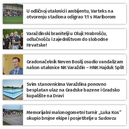
U odličnoj utakmici i ambijentu, Varteks na
otvorenju stadiona odigrao 1:1 s Mariborom
Varaždinski branitelji u Oluji: Hrabrošću,
odlučnošću i zajedništvom do slobodne
Hrvatske!
Gradonačelnik Neven Bosilj osudio vandalizam
nakon utakmice NK Varaždin – HNK Hajduk Split
Svim stanovnicima Varaždina ponovno
besplatan ulaz na Gradske bazene i Gradsko
kupalište na Dravi
Memorijalni malonogometni turnir „Luka Kos”
okupio brojne ekipe i posjetitelje u Sudovcu