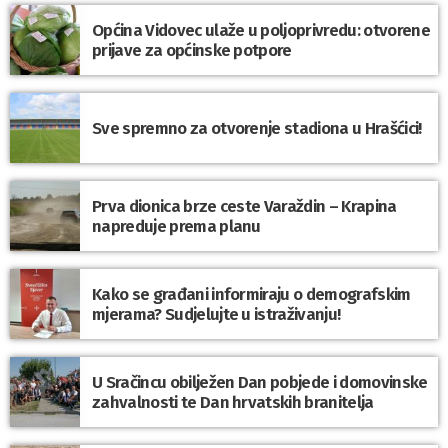
Općina Vidovec ulaže u poljoprivredu: otvorene
prijave za općinske potpore
Sve spremno za otvorenje stadiona u Hrašćici!
Prva dionica brze ceste Varaždin – Krapina
napreduje prema planu
Kako se građani informiraju o demografskim
mjerama? Sudjelujte u istraživanju!
U Sračincu obilježen Dan pobjede i domovinske
zahvalnosti te Dan hrvatskih branitelja