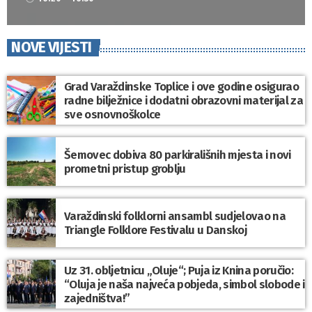
NOVE VIJESTI
Grad Varaždinske Toplice i ove godine osigurao
radne bilježnice i dodatni obrazovni materijal za
sve osnovnoškolce
Šemovec dobiva 80 parkirališnih mjesta i novi
prometni pristup groblju
Varaždinski folklorni ansambl sudjelovao na
Triangle Folklore Festivalu u Danskoj
Uz 31. obljetnicu „Oluje“; Puja iz Knina poručio:
“Oluja je naša najveća pobjeda, simbol slobode i
zajedništva!”