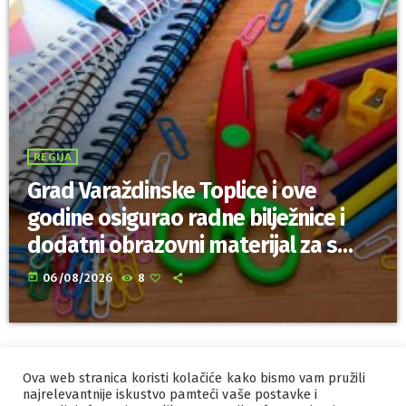
REGIJA
Grad Varaždinske Toplice i ove
godine osigurao radne bilježnice i
dodatni obrazovni materijal za sve
osnovnoškolce
today
06/08/2026
8
Ova web stranica koristi kolačiće kako bismo vam pružili
IZRADA I HOSTING
ORBIS
najrelevantnije iskustvo pamteći vaše postavke i