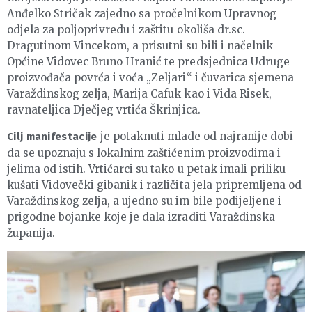
Anđelko Stričak zajedno sa pročelnikom Upravnog
odjela za poljoprivredu i zaštitu okoliša dr.sc.
Dragutinom Vincekom, a prisutni su bili i načelnik
Općine Vidovec Bruno Hranić te predsjednica Udruge
proizvođača povrća i voća „Zeljari“ i čuvarica sjemena
Varaždinskog zelja, Marija Cafuk kao i Vida Risek,
ravnateljica Dječjeg vrtića Škrinjica.
je potaknuti mlade od najranije dobi
Cilj manifestacije
da se upoznaju s lokalnim zaštićenim proizvodima i
jelima od istih. Vrtićarci su tako u petak imali priliku
kušati Vidovečki gibanik i različita jela pripremljena od
Varaždinskog zelja, a ujedno su im bile podijeljene i
prigodne bojanke koje je dala izraditi Varaždinska
županija.