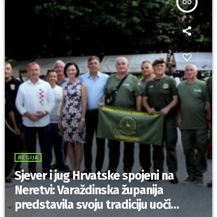
insert_link
REGIJA
Sjever i jug Hrvatske spojeni na
Neretvi: Varaždinska županija
predstavila svoju tradiciju uoči