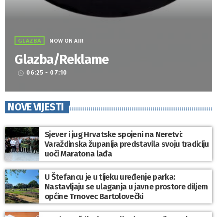
GLAZBA
NOW ON AIR
Glazba/Reklame
06:25 - 07:10
access_time
NOVE VIJESTI
Sjever i jug Hrvatske spojeni na Neretvi:
Varaždinska županija predstavila svoju tradiciju
uoči Maratona lađa
U Štefancu je u tijeku uređenje parka:
Nastavljaju se ulaganja u javne prostore diljem
općine Trnovec Bartolovečki