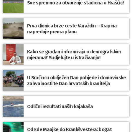
Sve spremno za otvorenje stadiona u Hrašćici!
Prva dionica brze ceste Varaždin – Krapina
napreduje prema planu
Kako se građani informiraju o demografskim
mjerama? Sudjelujte u istraživanju!
U Sračincu obilježen Dan pobjede i domovinske
zahvalnosti te Dan hrvatskih branitelja
Odlični rezultati naših kajakaša
Od Ede Maajke do Krankšvestera: bogat