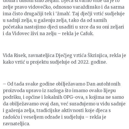
doma i dušom smo zeljari. Djeca stvarno vide da je to
zelje pravo vidovečko, odnosno varaždinsko i da sarma
ima čisto drugačiji tek i ‘žmah’. Taj dječji vrtić sudjeluje
u sadnji zelja, u gaženju zelja, tako da od samih
početaka nastojimo djeci usaditi u srce da su oni zeljari
i da Vidovec živi na zelju – rekla je Cafuk.
Vida Risek, ravnateljica Dječjeg vrtića Škrinjica, rekla je
kako vrtić u projektu sudjeluje od 2022. godine.
– Od tada svake godine obilježavamo Dan autohtonih
proizvoda upravo iz razloga što imamo ovako lijepu
podršku, i općine i lokalnih OPG-ova, s kojima ne samo
da obilježavamo ovaj dan, već surađujemo u vidu sadnje
i gaženja zelja, tradicijske aktivnosti koje djeca s
radošću i veseljem odrade i sudjeluju – rekla je
ravnateljica.