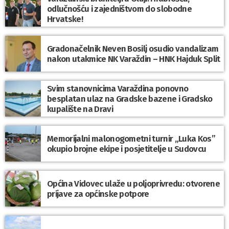
odlučnošću i zajedništvom do slobodne
Hrvatske!
Gradonačelnik Neven Bosilj osudio vandalizam
nakon utakmice NK Varaždin – HNK Hajduk Split
Svim stanovnicima Varaždina ponovno
besplatan ulaz na Gradske bazene i Gradsko
kupalište na Dravi
Memorijalni malonogometni turnir „Luka Kos”
okupio brojne ekipe i posjetitelje u Sudovcu
Općina Vidovec ulaže u poljoprivredu: otvorene
prijave za općinske potpore