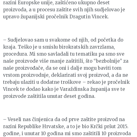
razini Europske unije, zaštićeno ukupno deset
proizvoda, a u procesu zaštite svih njih sudjelovao je
upravo županijski pročelnik Dragutin Vincek.
– Sudjelovao sam u svakome od njih, od početka do
kraja. Teško je u smislu birokratskih zavrzlama,
procedura. Mi smo savladali tu tematiku pa smo sve
naše proizvode više manje zaštitili, što “bezbolnije” za
naše proizvođače, da se oni i dalje mogu baviti tom
vrstom proizvodnje, deklarirati svoj proizvod, a da ne
trebaju ulaziti u dodatne troškove – rekao je pročelnik
Vincek te dodao kako je Varaždinska županija sve te
proizvode zaštitila unutar deset godina.
– Veseli nas činjenica da od prve zaštite proizvod na
razini Republike Hrvatske, a to je bio Krčki pršut 2015.
godine, i unutar 10 godina mi smo zaštitili 10 proizvoda