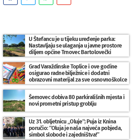
U Štefancu je u tijeku uređenje parka:
Nastavljaju se ulaganja u javne prostore
diljem općine Trnovec Bartolovečki
Grad Varaždinske Toplice i ove godine
osigurao radne bilježnice i dodatni
obrazovni materijal za sve osnovnoškolce
Šemovec dobiva 80 parkirališnih mjesta i
novi prometni pristup groblju
Uz 31. obljetnicu „Oluje“; Puja iz Knina
poručio: “Oluja je naša najveća pobjeda,
simbol slobode i zajedništva!”