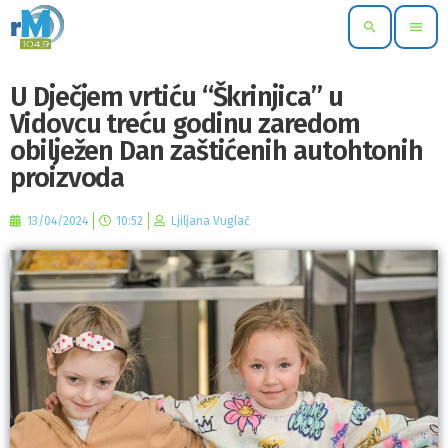
search
menu
U Dječjem vrtiću “Škrinjica” u
Vidovcu treću godinu zaredom
obilježen Dan zaštićenih autohtonih
proizvoda
13/04/2024
10:52
Ljiljana Vuglač