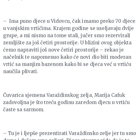
– Ima puno djece u Vidovcu, čak imamo preko 70 djece
u vanjskim vrtićima. Krajem godine se useljavaju dvije
grupe, a mi nismo na tome stali, jučer smo rezervirali
zemljište za još četiri prostorije. U blizini ovog objekta
ćemo napraviti još nove četiri prostorije – rekao je
načelnik te napomenuo kako će novi dio biti moderan
vrtić sa manjim bazenom kako bi se djeca već u vrtiću
naučila plivati.
Čuvarica sjemena Varaždinskog zelja, Marija Cafuk
zadovoljna je što treću godinu zaredom djecu u vrtiću
časte sa sarmom.
– Tu je i ljepše prezentirati Varaždinsko zelje jer tu smo