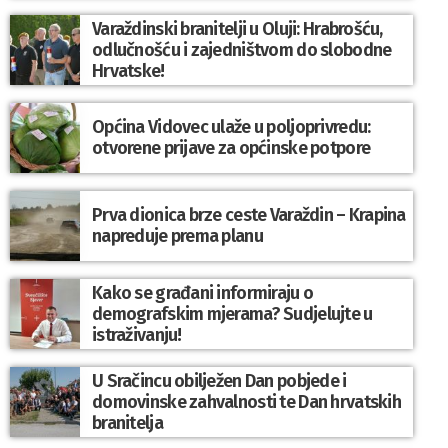
Varaždinski branitelji u Oluji: Hrabrošću,
odlučnošću i zajedništvom do slobodne
Hrvatske!
Općina Vidovec ulaže u poljoprivredu:
otvorene prijave za općinske potpore
Prva dionica brze ceste Varaždin – Krapina
napreduje prema planu
Kako se građani informiraju o
demografskim mjerama? Sudjelujte u
istraživanju!
U Sračincu obilježen Dan pobjede i
domovinske zahvalnosti te Dan hrvatskih
branitelja