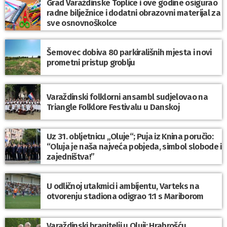
Grad Varaždinske Toplice i ove godine osigurao
radne bilježnice i dodatni obrazovni materijal za
sve osnovnoškolce
Šemovec dobiva 80 parkirališnih mjesta i novi
prometni pristup groblju
Varaždinski folklorni ansambl sudjelovao na
Triangle Folklore Festivalu u Danskoj
Uz 31. obljetnicu „Oluje“; Puja iz Knina poručio:
“Oluja je naša najveća pobjeda, simbol slobode i
zajedništva!”
U odličnoj utakmici i ambijentu, Varteks na
otvorenju stadiona odigrao 1:1 s Mariborom
Varaždinski branitelji u Oluji: Hrabrošću,