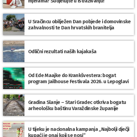
mjerama? Sudjelujte u istraživanju!
U Sračincu obilježen Dan pobjede i domovinske
zahvalnosti te Dan hrvatskih branitelja
Odlični rezultati naših kajakaša
Od Ede Maajke do Krankšvestera: bogat
program Jailhouse Festivala 2026. u Lepoglavi
Gradina Slanje – Stari Gradec otkriva bogatu
arheološku baštinu Varaždinske županije
U tijeku je nacionalna kampanja „Najbolji dječji
kupaći je onaj koji se nosi“