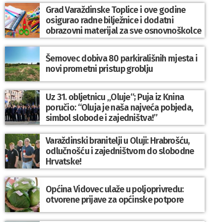
Grad Varaždinske Toplice i ove godine
osigurao radne bilježnice i dodatni
obrazovni materijal za sve osnovnoškolce
Šemovec dobiva 80 parkirališnih mjesta i
novi prometni pristup groblju
Uz 31. obljetnicu „Oluje“; Puja iz Knina
poručio: “Oluja je naša najveća pobjeda,
simbol slobode i zajedništva!”
Varaždinski branitelji u Oluji: Hrabrošću,
odlučnošću i zajedništvom do slobodne
Hrvatske!
Općina Vidovec ulaže u poljoprivredu:
otvorene prijave za općinske potpore