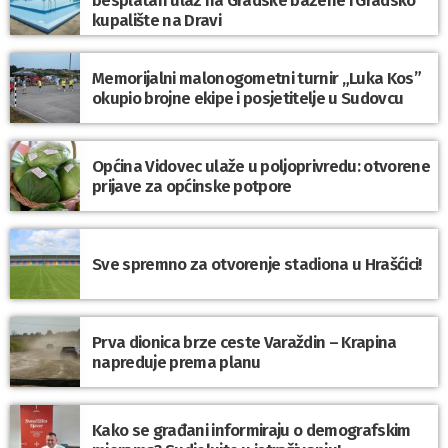
kupalište na Dravi
Memorijalni malonogometni turnir „Luka Kos”
okupio brojne ekipe i posjetitelje u Sudovcu
Općina Vidovec ulaže u poljoprivredu: otvorene
prijave za općinske potpore
Sve spremno za otvorenje stadiona u Hrašćici!
Prva dionica brze ceste Varaždin – Krapina
napreduje prema planu
Kako se građani informiraju o demografskim