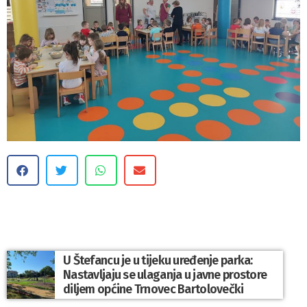
U Štefancu je u tijeku uređenje parka:
Nastavljaju se ulaganja u javne prostore
diljem općine Trnovec Bartolovečki