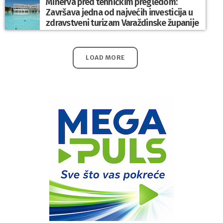
Minerva pred tehničkim pregledom:
Završava jedna od najvećih investicija u
zdravstveni turizam Varaždinske županije
LOAD MORE