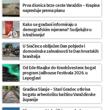
Prva dionica brze ceste Varaždin – Krapina
napreduje prema planu
Kako se građani informiraju o
demografskim mjerama? Sudjelujte u
istraživanju!
U Sračincu obilježen Dan pobjede i
domovinske zahvalnosti te Dan hrvatskih
branitelja
Od Ede Maajke do Krankšvestera: bogat
program Jailhouse Festivala 2026. u
Lepoglavi
Gradina Slanje – Stari Gradec otkriva
bogatu arheološku baštinu Varaždinske
županije