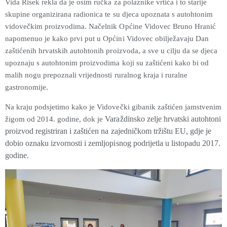
Vida Risek rekla da je osim ručka za polaznike vrtića i to starije
skupine organizirana radionica te su djeca upoznata s autohtonim
vidovečkim proizvodima. Načelnik Općine Vidovec Bruno Hranić
napomenuo je kako prvi put u Općini Vidovec obilježavaju Dan
zaštićenih hrvatskih autohtonih proizvoda, a sve u cilju da se djeca
upoznaju s autohtonim proizvodima koji su zaštićeni kako bi od
malih nogu prepoznali vrijednosti ruralnog kraja i ruralne
gastronomije.
Na kraju podsjetimo kako je Vidovečki gibanik zaštićen jamstvenim
Varaždinsko zelje hrvatski autohtoni
žigom od 2014. godine, dok je
proizvod registriran i zaštićen na zajedničkom tržištu EU, gdje je
dobio oznaku izvornosti i zemljopisnog podrijetla u listopadu 2017.
godine.