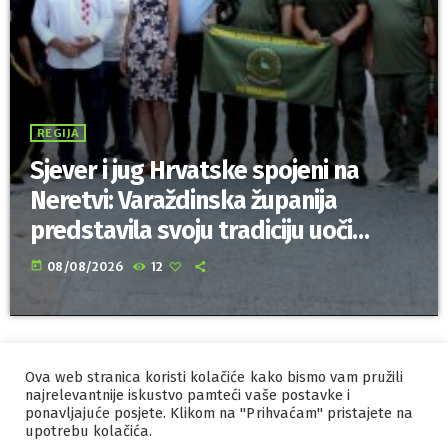
REGIJA
Sjever i jug Hrvatske spojeni na
Neretvi: Varaždinska županija
predstavila svoju tradiciju uoči
Maratona lađa
today
08/08/2026
12
Ova web stranica koristi kolačiće kako bismo vam pružili
IZRADA I HOSTING
ORBIS
najrelevantnije iskustvo pamteći vaše postavke i
ponavljajuće posjete. Klikom na "Prihvaćam" pristajete na
MARKETING
PRAVILA PRIVATNOSTI
upotrebu kolačića.