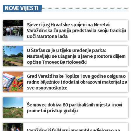
NOVE VIJESTI
Sjever i jug Hrvatske spojeni na Neretvi:
Varaždinska županija predstavila svoju tradiciju
uoči Maratona lađa
U Štefancu je u tijeku uređenje parka:
Nastavljaju se ulaganja u javne prostore diljem
općine Trnovec Bartolovečki
Grad Varaždinske Toplice i ove godine osigurao
radne bilježnice i dodatni obrazovni materijal za
sve osnovnoškolce
Šemovec dobiva 80 parkirališnih mjesta i novi
prometni pristup groblju
Varaždinski folklorni ansambl sudjelovao na