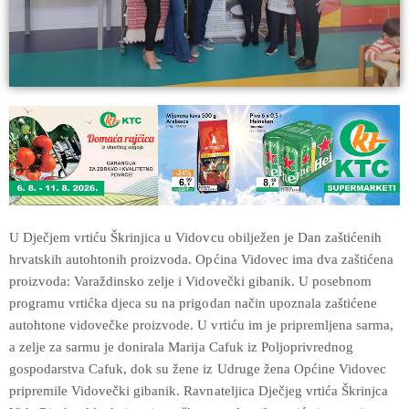
U Dječjem vrtiću Škrinjica u Vidovcu obilježen je Dan zaštićenih
hrvatskih autohtonih proizvoda. Općina Vidovec ima dva zaštićena
proizvoda: Varaždinsko zelje i Vidovečki gibanik. U posebnom
programu vrtićka djeca su na prigodan način upoznala zaštićene
autohtone vidovečke proizvode. U vrtiću im je pripremljena sarma,
a zelje za sarmu je donirala Marija Cafuk iz Poljoprivrednog
gospodarstva Cafuk, dok su žene iz Udruge žena Općine Vidovec
pripremile Vidovečki gibanik. Ravnateljica Dječjeg vrtića Škrinjca