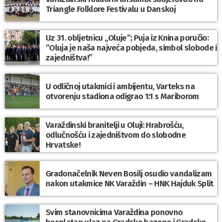
Triangle Folklore Festivalu u Danskoj
Uz 31. obljetnicu „Oluje“; Puja iz Knina poručio:
“Oluja je naša najveća pobjeda, simbol slobode i
zajedništva!”
U odličnoj utakmici i ambijentu, Varteks na
otvorenju stadiona odigrao 1:1 s Mariborom
Varaždinski branitelji u Oluji: Hrabrošću,
odlučnošću i zajedništvom do slobodne
Hrvatske!
Gradonačelnik Neven Bosilj osudio vandalizam
nakon utakmice NK Varaždin – HNK Hajduk Split
Svim stanovnicima Varaždina ponovno
besplatan ulaz na Gradske bazene i Gradsko