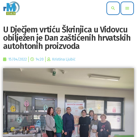
search
menu
U Dječjem vrtiću Škrinjica u Vidovcu
obilježen je Dan zaštićenih hrvatskih
autohtonih proizvoda
15/04/2022
14:20
Kristina Ljubić