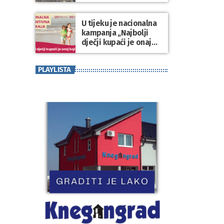
Varaždinske županije
U tijeku je nacionalna
kampanja „Najbolji
dječji kupaći je onaj
koji se nosi“
PLAYLISTA