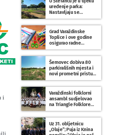
U Štefancu je u tijeku
uređenje parka:
Nastavljaju se
ulaganja u javne
prostore diljem
općine Trnovec
Grad Varaždinske
Bartolovečki
Toplice i ove godine
osigurao radne
bilježnice i dodatni
obrazovni materijal za
sve osnovnoškolce
Šemovec dobiva 80
parkirališnih mjesta i
novi prometni pristup
groblju
Varaždinski folklorni
 i
ansambl sudjelovao
na Triangle Folklore
Festivalu u Danskoj
Uz 31. obljetnicu
„Oluje“; Puja iz Knina
ili