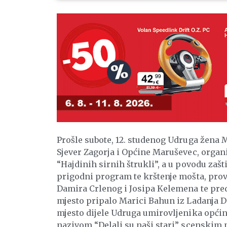
Prošle subote, 12. studenog Udruga žena 
Sjever Zagorja i Općine Maruševec, organi
“Hajdinih sirnih štrukli”, a u povodu zašt
prigodni program te krštenje mošta, prove
Damira Crlenog i Josipa Kelemena te pre
mjesto pripalo Marici Bahun iz Ladanja Do
mjesto dijele Udruga umirovljenika općin
nazivom “Delali su naši stari” scenskim p