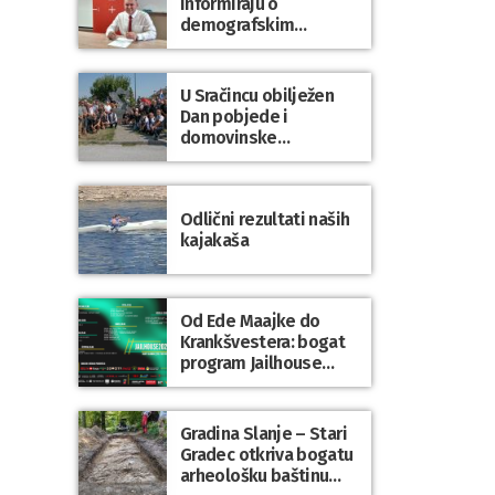
informiraju o
demografskim
mjerama? Sudjelujte u
istraživanju!
U Sračincu obilježen
Dan pobjede i
domovinske
zahvalnosti te Dan
hrvatskih branitelja
Odlični rezultati naših
kajakaša
Od Ede Maajke do
Krankšvestera: bogat
program Jailhouse
Festivala 2026. u
Lepoglavi
Gradina Slanje – Stari
Gradec otkriva bogatu
arheološku baštinu