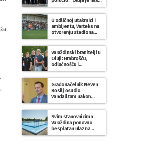
poručio: “Oluja je naša
najveća pobjeda,
simbol slobode i
zajedništva!”
U odličnoj utakmici i
ambijentu, Varteks na
pša
otvorenju stadiona
odigrao 1:1 s
Mariborom
Varaždinski branitelji u
Oluji: Hrabrošću,
odlučnošću i
zajedništvom do
slobodne Hrvatske!
h
Gradonačelnik Neven
Bosilj osudio
“ –
vandalizam nakon
utakmice NK Varaždin
– HNK Hajduk Split
Svim stanovnicima
Varaždina ponovno
besplatan ulaz na
Gradske bazene i
Gradsko kupalište na