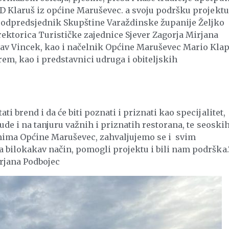
KUD Klaruš iz općine Maruševec. a svoju podršku projektu
i podpredsjednik Skupštine Varaždinske županije Željko
rektorica Turističke zajednice Sjever Zagorja Mirjana
lav Vincek, kao i načelnik Općine Maruševec Mario Kla
em, kao i predstavnici udruga i obiteljskih
ti brend i da će biti poznati i priznati kao specijalitet,
nude i na tanjuru važnih i priznatih restorana, te seoski
nima Općine Maruševec, zahvaljujemo se i svim
a bilokakav način, pomogli projektu i bili nam podrška.
rjana Podbojec