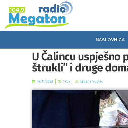
NASLOVNICA
U Čalincu uspješno p
štrukli” i druge dom
14/11/2022
14:59
Ljiljana Vuglač