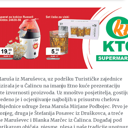
Maruša iz Maruševca, uz podršku Turističke zajednice
zirala je u Čalincu na imanju Etno kuće prezentaciju
ite izvornosti proizvoda. Uz mnoštvo posjetitelja, gostiju
deno je i ocjenjivanje najboljih u prisustvu chefova
dsjednice udruge žena Maruša Mirjane Podbojec. Prvo je
njeg, druga je Štefanija Posavec iz Druškovca, a treće
e Maruševec i Blanka Marčec iz Čalinca. Događaj pod
rikazom običaja, pjesme, plesa i naše tradicije upotpun