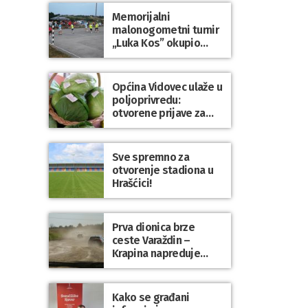
Dravi
Memorijalni
malonogometni turnir
„Luka Kos” okupio
brojne ekipe i
posjetitelje u Sudovcu
Općina Vidovec ulaže u
poljoprivredu:
otvorene prijave za
općinske potpore
Sve spremno za
otvorenje stadiona u
Hrašćici!
Prva dionica brze
ceste Varaždin –
Krapina napreduje
prema planu
Kako se građani