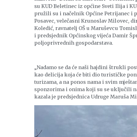
su KUD Beletinec iz općine Sveti Ilija i 
pružili su i načelnik Općine Petrijanec 
Posavec, velečasni Krunoslav Milovec, di
Koledić, ravnatelj OŠ u Maruševcu Tomis
i predsjednik Općinskog vijeća Damir Špr
poljoprivrednih gospodarstava.
„Nadamo se da će naši hajdini štrukli posta
kao delicija koja će biti dio turističke po
turizama, a na ponos nama i svim mješta
sponzorima i onima koji su se uključili n
kazala je predsjednica Udruge Maruša Mi