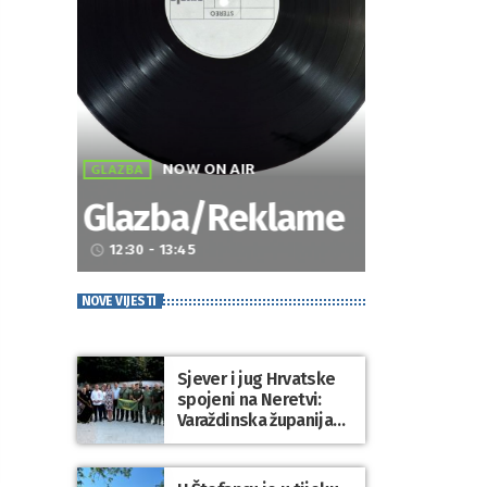
NOW ON AIR
GLAZBA
Glazba/Reklame
12:30 - 13:45
access_time
NOVE VIJESTI
Sjever i jug Hrvatske
spojeni na Neretvi:
Varaždinska županija
predstavila svoju
tradiciju uoči Maratona
lađa