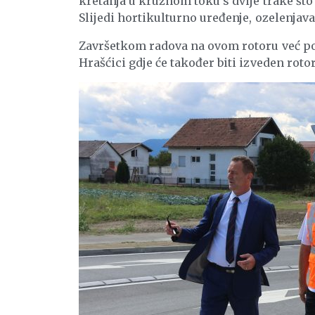
kretanja u kružnom toku s dvije trake št
Slijedi hortikulturno uređenje, ozelenjava
Završetkom radova na ovom rotoru već po
Hrašćici gdje će također biti izveden rotor