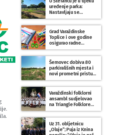
U Štefancu je u tijeku
uređenje parka:
Nastavljaju se
ulaganja u javne
prostore diljem
općine Trnovec
Grad Varaždinske
Bartolovečki
Toplice i ove godine
osigurao radne
bilježnice i dodatni
obrazovni materijal za
sve osnovnoškolce
Šemovec dobiva 80
parkirališnih mjesta i
novi prometni pristup
groblju
Varaždinski folklorni
ansambl sudjelovao
g
na Triangle Folklore
je.
Festivalu u Danskoj
la.
Uz 31. obljetnicu
„Oluje“; Puja iz Knina