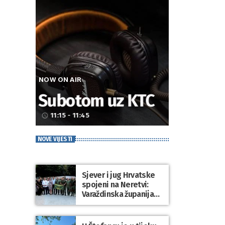
NOW ON AIR
Subotom uz KTC
11:15 - 11:45
access_time
NOVE VIJESTI
Sjever i jug Hrvatske
spojeni na Neretvi:
Varaždinska županija
predstavila svoju
tradiciju uoči Maratona
lađa