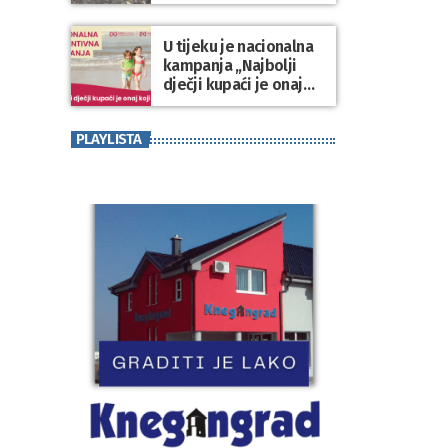
Varaždinske županije
U tijeku je nacionalna
kampanja „Najbolji
dječji kupaći je onaj
koji se nosi“
PLAYLISTA