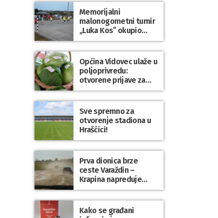
Dravi
Memorijalni
malonogometni turnir
„Luka Kos” okupio
brojne ekipe i
posjetitelje u Sudovcu
Općina Vidovec ulaže u
poljoprivredu:
otvorene prijave za
općinske potpore
Sve spremno za
otvorenje stadiona u
Hrašćici!
Prva dionica brze
ceste Varaždin –
Krapina napreduje
prema planu
Kako se građani