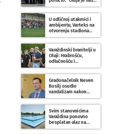
poručio: “Oluja je naša
.
najveća pobjeda,
simbol slobode i
zajedništva!”
U odličnoj utakmici i
ambijentu, Varteks na
otvorenju stadiona
odigrao 1:1 s
Mariborom
Varaždinski branitelji u
Oluji: Hrabrošću,
odlučnošću i
zajedništvom do
slobodne Hrvatske!
Gradonačelnik Neven
Bosilj osudio
vandalizam nakon
utakmice NK Varaždin
– HNK Hajduk Split
Svim stanovnicima
Varaždina ponovno
besplatan ulaz na
Gradske bazene i
Gradsko kupalište na