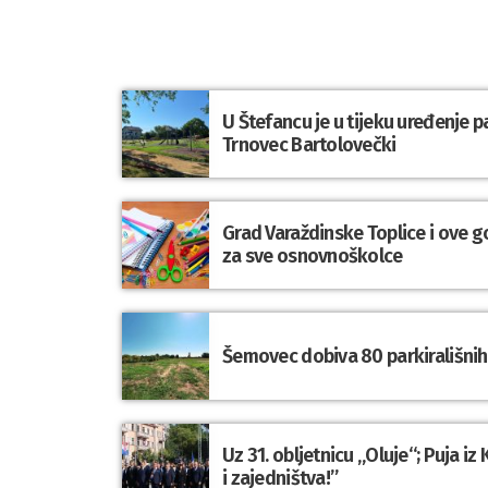
U Štefancu je u tijeku uređenje p
Trnovec Bartolovečki
Grad Varaždinske Toplice i ove g
za sve osnovnoškolce
Šemovec dobiva 80 parkirališnih 
Uz 31. obljetnicu „Oluje“; Puja i
i zajedništva!”