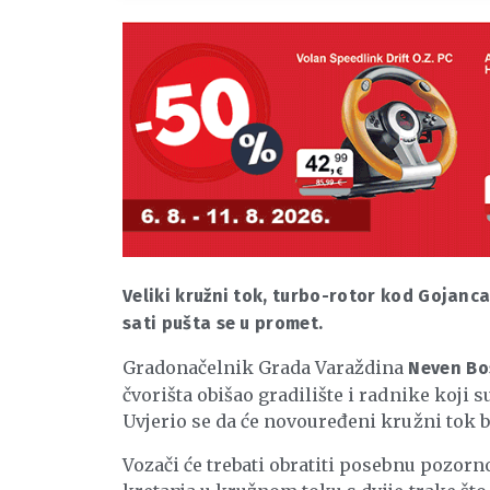
Veliki kružni tok, turbo-rotor kod Gojanc
sati pušta se u promet.
Gradonačelnik Grada Varaždina
Neven Bos
čvorišta obišao gradilište i radnike koji
Uvjerio se da će novouređeni kružni tok bi
Vozači će trebati obratiti posebnu pozor