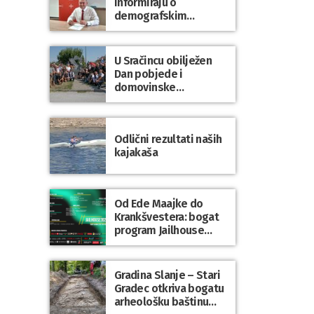
informiraju o
demografskim
mjerama? Sudjelujte u
istraživanju!
U Sračincu obilježen
Dan pobjede i
domovinske
zahvalnosti te Dan
hrvatskih branitelja
Odlični rezultati naših
kajakaša
Od Ede Maajke do
Krankšvestera: bogat
program Jailhouse
Festivala 2026. u
Lepoglavi
Gradina Slanje – Stari
Gradec otkriva bogatu
arheološku baštinu