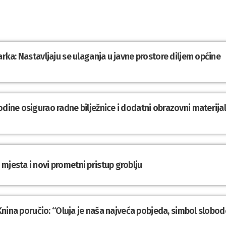
arka: Nastavljaju se ulaganja u javne prostore diljem općine
odine osigurao radne bilježnice i dodatni obrazovni materija
mjesta i novi prometni pristup groblju
z Knina poručio: “Oluja je naša najveća pobjeda, simbol slobod