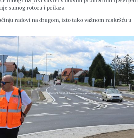
o će mnogima prvi susret s takvim prometnim rješenjem
nje samog rotora i prilaza.
činju radovi na drugom, isto tako važnom raskršću u
.