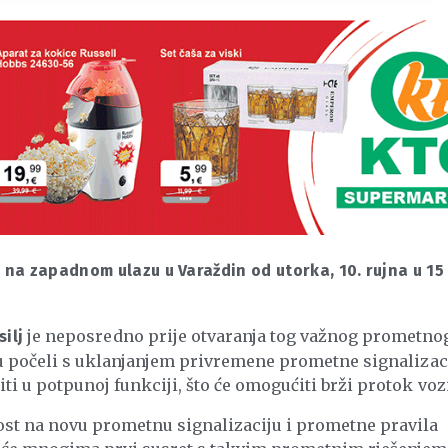
a na zapadnom ulazu u Varaždin od utorka, 10. rujna u 15
je neposredno prije otvaranja tog važnog prometno
ilj
 su počeli s uklanjanjem privremene prometne signalizaci
ti u potpunoj funkciji, što će omogućiti brži protok vozi
nost na novu prometnu signalizaciju i prometne pravila