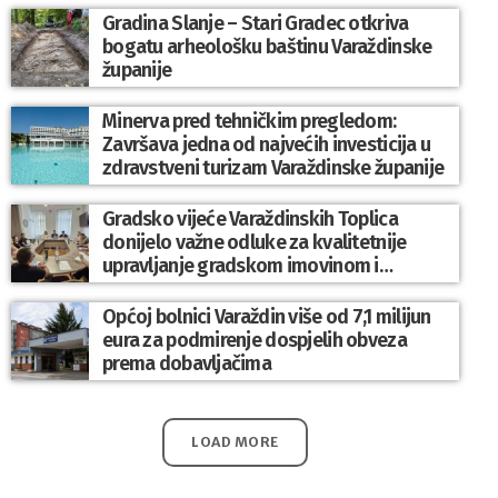
Gradina Slanje – Stari Gradec otkriva
bogatu arheološku baštinu Varaždinske
županije
Minerva pred tehničkim pregledom:
Završava jedna od najvećih investicija u
zdravstveni turizam Varaždinske županije
Gradsko vijeće Varaždinskih Toplica
donijelo važne odluke za kvalitetnije
upravljanje gradskom imovinom i
komunalnim sustavom
Općoj bolnici Varaždin više od 7,1 milijun
eura za podmirenje dospjelih obveza
prema dobavljačima
LOAD MORE