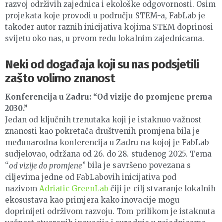
razvoj održivih zajednica i ekološke odgovornosti. Osim
projekata koje provodi u području STEM-a, FabLab je
također autor raznih inicijativa kojima STEM doprinosi
svijetu oko nas, u prvom redu lokalnim zajednicama.
Neki od događaja koji su nas podsjetili
zašto volimo znanost
Konferencija u Zadru: “Od vizije do promjene prema
2030.”
Jedan od ključnih trenutaka koji je istaknuo važnost
znanosti kao pokretača društvenih promjena bila je
međunarodna konferencija u Zadru na kojoj je FabLab
sudjelovao, održana od 26. do 28. studenog 2025. Tema
“
” bila je savršeno povezana s
od vizije do promjene
ciljevima jedne od FabLabovih inicijativa pod
nazivom
Adriatic GreenLab
čiji je cilj stvaranje lokalnih
ekosustava kao primjera kako inovacije mogu
doprinijeti održivom razvoju. Tom prilikom je istaknuta