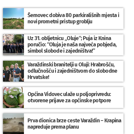
Šemovec dobiva 80 parkirališnih mjesta i
novi prometni pristup groblju
Uz 31. obljetnicu „Oluje“; Puja iz Knina
poručio: “Oluja je naša najveća pobjeda,
simbol slobode i zajedništva!”
Varaždinski branitelji u Oluji: Hrabrošću,
odlučnošću i zajedništvom do slobodne
Hrvatske!
Općina Vidovec ulaže u poljoprivredu:
otvorene prijave za općinske potpore
Prva dionica brze ceste Varaždin – Krapina
napreduje prema planu