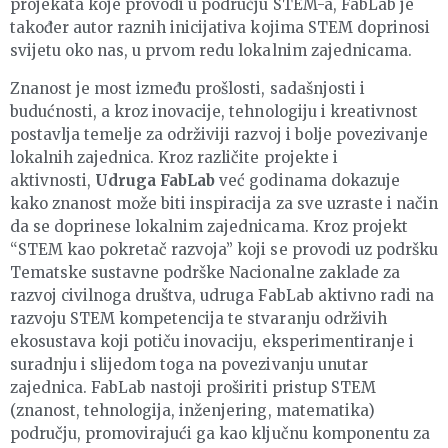
projekata koje provodi u području STEM-a, FabLab je
također autor raznih inicijativa kojima STEM doprinosi
svijetu oko nas, u prvom redu lokalnim zajednicama.
Znanost je most između prošlosti, sadašnjosti i
budućnosti, a kroz inovacije, tehnologiju i kreativnost
postavlja temelje za održiviji razvoj i bolje povezivanje
lokalnih zajednica. Kroz različite projekte i
aktivnosti,
Udruga FabLab
već godinama dokazuje
kako znanost može biti inspiracija za sve uzraste i način
da se doprinese lokalnim zajednicama. Kroz projekt
“STEM kao pokretač razvoja” koji se provodi uz podršku
Tematske sustavne podrške Nacionalne zaklade za
razvoj civilnoga društva, udruga FabLab aktivno radi na
razvoju STEM kompetencija te stvaranju održivih
ekosustava koji potiču inovaciju, eksperimentiranje i
suradnju i slijedom toga na povezivanju unutar
zajednica. FabLab nastoji proširiti pristup STEM
(znanost, tehnologija, inženjering, matematika)
području, promovirajući ga kao ključnu komponentu za