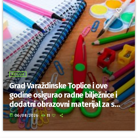
REGIJA
Grad Varaždinske Toplice i ove
godine osigurao radne bilježnice i
dodatni obrazovni materijal za sve
osnovnoškolce
today
06/08/2026
11