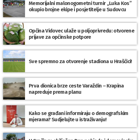
Memorijalni malonogometni turnir „Luka Kos”
okupio brojne ekipe i posjetitelje u Sudovcu
Općina Vidovec ulaže u poljoprivredu: otvorene
prijave za općinske potpore
Sve spremno za otvorenje stadiona u Hrašćici!
Prva dionica brze ceste Varaždin – Krapina
napreduje prema planu
Kako se građani informiraju o demografskim
mjerama? Sudjelujte u istraživanju!