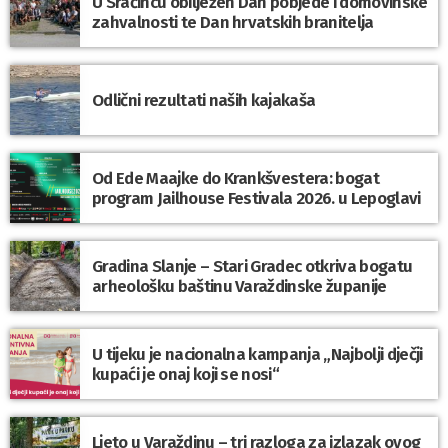
U Sračincu obilježen Dan pobjede i domovinske
zahvalnosti te Dan hrvatskih branitelja
Odlični rezultati naših kajakaša
Od Ede Maajke do Krankšvestera: bogat
program Jailhouse Festivala 2026. u Lepoglavi
Gradina Slanje – Stari Gradec otkriva bogatu
arheološku baštinu Varaždinske županije
U tijeku je nacionalna kampanja „Najbolji dječji
kupaći je onaj koji se nosi“
Ljeto u Varaždinu – tri razloga za izlazak ovog