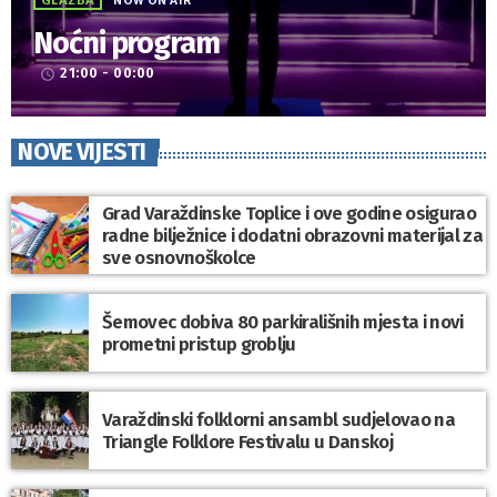
GLAZBA
NOW ON AIR
Noćni program
21:00 - 00:00
access_time
NOVE VIJESTI
Grad Varaždinske Toplice i ove godine osigurao
radne bilježnice i dodatni obrazovni materijal za
sve osnovnoškolce
Šemovec dobiva 80 parkirališnih mjesta i novi
prometni pristup groblju
Varaždinski folklorni ansambl sudjelovao na
Triangle Folklore Festivalu u Danskoj