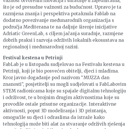
važnost otvorenih inovacija i suradnje u zajednicama,
što je od presudne važnosti za budućnost. Upravo je ta
razmjena znanja i perspektiva potaknula Fablab na
dodatno povezivanje međunarodnih organizacija s
područja Mediterana te na daljnje širenje inicijative
Adriatic GreenLab, s ciljem jačanja suradnje, razmjene
dobrih praksi i razvoja održivih lokalnih ekosustava na
regionalnoj i međunarodnoj razini.
Festival kestena u Petrinji
FabLab je u listopadu sudjelovao na Festivalu kestena u
Petrinji, koji je bio posvećen obitelji, djeci i mladima.
Kroz javno događanje pod nazivom “MUZZA dan
znanosti”, posjetitelji su mogli sudjelovati u FabLabovim
STEM radionicama koje su spajale digitalnu tehnologiju
i održivost, te u brojnim drugim aktivnostima koje su
provodile ostale prisutne organizacije. Interaktivne
aktivnosti, poput 3D modeliranja i 3D printanja,
omogućile su djeci i odraslima da istraže kako
tehnologija može biti alat za stvaranje održivih rješenja