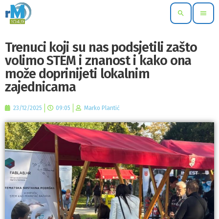
search
menu
Trenuci koji su nas podsjetili zašto
volimo STEM i znanost i kako ona
može doprinijeti lokalnim
zajednicama
23/12/2025
09:05
Marko Plantić