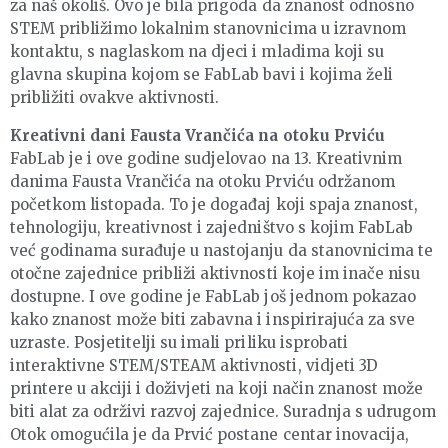
za naš okoliš. Ovo je bila prigoda da znanost odnosno
STEM približimo lokalnim stanovnicima u izravnom
kontaktu, s naglaskom na djeci i mladima koji su
glavna skupina kojom se FabLab bavi i kojima želi
približiti ovakve aktivnosti.
Kreativni dani Fausta Vrančića na otoku Prviću
FabLab je i ove godine sudjelovao na 13. Kreativnim
danima Fausta Vrančića na otoku Prviću održanom
početkom listopada. To je događaj koji spaja znanost,
tehnologiju, kreativnost i zajedništvo s kojim FabLab
već godinama surađuje u nastojanju da stanovnicima te
otočne zajednice približi aktivnosti koje im inače nisu
dostupne. I ove godine je FabLab još jednom pokazao
kako znanost može biti zabavna i inspirirajuća za sve
uzraste. Posjetitelji su imali priliku isprobati
interaktivne STEM/STEAM aktivnosti, vidjeti 3D
printere u akciji i doživjeti na koji način znanost može
biti alat za održivi razvoj zajednice. Suradnja s udrugom
Otok omogućila je da Prvić postane centar inovacija,