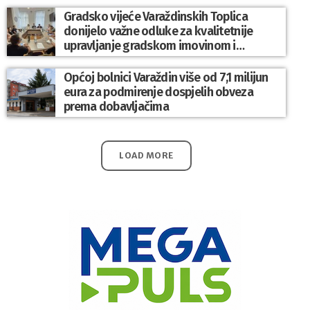
Gradsko vijeće Varaždinskih Toplica
donijelo važne odluke za kvalitetnije
upravljanje gradskom imovinom i
komunalnim sustavom
Općoj bolnici Varaždin više od 7,1 milijun
eura za podmirenje dospjelih obveza
prema dobavljačima
LOAD MORE