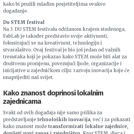
kako bi pružili mladim posjetiteljima ovakvo
događanje.
Du STEM festival
Na 3. DU STEM festivalu održanom krajem studenoga,
FabLab je također predstavio svoje aktivnosti,
fokusirajući se na kreativnost, tehnologiju i
stvaralaštvo. Ovaj festival je bio još jedan od važnih
trenutaka koji je pokazao kako STEM može biti alat za
društvenu promjenu, povezujući ljude, organizacije i
inicijative u zajedničkom cilju: razvoju inovacija koje će
unaprijediti naš svijet.
Kako znanost doprinosi lokalnim
zajednicama
Svaki od ovih događaja nije samo prilika za
predstavljanje
tehnoloških inovacija
, već i za pokazati
kako znanost može
transformirati lokalne zajednice,
donijeti novi zanos i zajedništvo
. Kroz STEM, djeca i