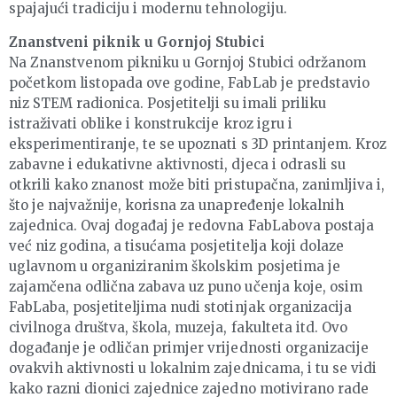
spajajući tradiciju i modernu tehnologiju.
Znanstveni piknik u Gornjoj Stubici
Na Znanstvenom pikniku u Gornjoj Stubici održanom
početkom listopada ove godine, FabLab je predstavio
niz STEM radionica. Posjetitelji su imali priliku
istraživati oblike i konstrukcije kroz igru i
eksperimentiranje, te se upoznati s 3D printanjem. Kroz
zabavne i edukativne aktivnosti, djeca i odrasli su
otkrili kako znanost može biti pristupačna, zanimljiva i,
što je najvažnije, korisna za unapređenje lokalnih
zajednica. Ovaj događaj je redovna FabLabova postaja
već niz godina, a tisućama posjetitelja koji dolaze
uglavnom u organiziranim školskim posjetima je
zajamčena odlična zabava uz puno učenja koje, osim
FabLaba, posjetiteljima nudi stotinjak organizacija
civilnoga društva, škola, muzeja, fakulteta itd. Ovo
događanje je odličan primjer vrijednosti organizacije
ovakvih aktivnosti u lokalnim zajednicama, i tu se vidi
kako razni dionici zajednice zajedno motivirano rade