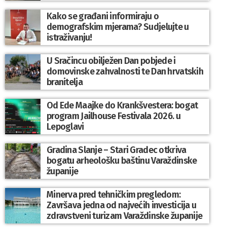
Kako se građani informiraju o
demografskim mjerama? Sudjelujte u
istraživanju!
U Sračincu obilježen Dan pobjede i
domovinske zahvalnosti te Dan hrvatskih
branitelja
Od Ede Maajke do Krankšvestera: bogat
program Jailhouse Festivala 2026. u
Lepoglavi
Gradina Slanje – Stari Gradec otkriva
bogatu arheološku baštinu Varaždinske
županije
Minerva pred tehničkim pregledom:
Završava jedna od najvećih investicija u
zdravstveni turizam Varaždinske županije