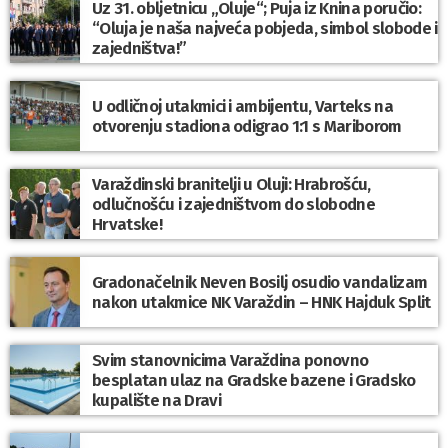
Uz 31. obljetnicu „Oluje“; Puja iz Knina poručio:
“Oluja je naša najveća pobjeda, simbol slobode i
zajedništva!”
U odličnoj utakmici i ambijentu, Varteks na
otvorenju stadiona odigrao 1:1 s Mariborom
Varaždinski branitelji u Oluji: Hrabrošću,
odlučnošću i zajedništvom do slobodne
Hrvatske!
Gradonačelnik Neven Bosilj osudio vandalizam
nakon utakmice NK Varaždin – HNK Hajduk Split
Svim stanovnicima Varaždina ponovno
besplatan ulaz na Gradske bazene i Gradsko
kupalište na Dravi