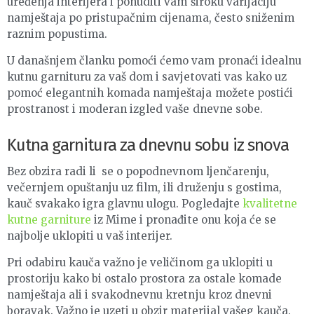
uređenja interijera i ponuditi vam široku varijaciju
namještaja po pristupačnim cijenama, često sniženim
raznim popustima.
U današnjem članku pomoći ćemo vam pronaći idealnu
kutnu garnituru za vaš dom i savjetovati vas kako uz
pomoć elegantnih komada namještaja možete postići
prostranost i moderan izgled vaše dnevne sobe.
Kutna garnitura za dnevnu sobu iz snova
Bez obzira radi li se o popodnevnom ljenčarenju,
večernjem opuštanju uz film, ili druženju s gostima,
kauč svakako igra glavnu ulogu. Pogledajte
kvalitetne
kutne garniture
iz Mime i pronađite onu koja će se
najbolje uklopiti u vaš interijer.
Pri odabiru kauča važno je veličinom ga uklopiti u
prostoriju kako bi ostalo prostora za ostale komade
namještaja ali i svakodnevnu kretnju kroz dnevni
boravak. Važno je uzeti u obzir materijal vašeg kauča.