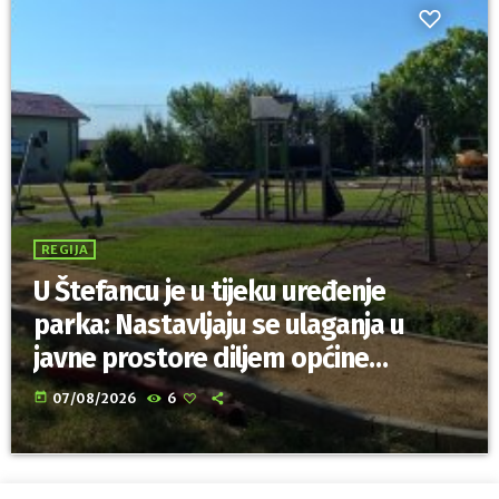
REGIJA
U Štefancu je u tijeku uređenje
parka: Nastavljaju se ulaganja u
javne prostore diljem općine
Trnovec Bartolovečki
today
07/08/2026
6