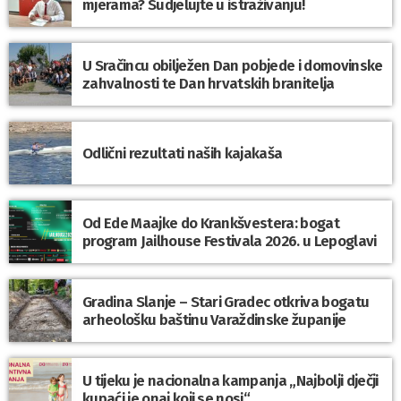
mjerama? Sudjelujte u istraživanju!
U Sračincu obilježen Dan pobjede i domovinske
zahvalnosti te Dan hrvatskih branitelja
Odlični rezultati naših kajakaša
Od Ede Maajke do Krankšvestera: bogat
program Jailhouse Festivala 2026. u Lepoglavi
Gradina Slanje – Stari Gradec otkriva bogatu
arheološku baštinu Varaždinske županije
U tijeku je nacionalna kampanja „Najbolji dječji
kupaći je onaj koji se nosi“