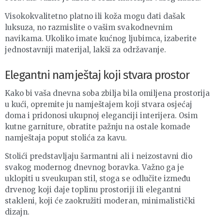
Visokokvalitetno platno ili koža mogu dati dašak
luksuza, no razmislite o vašim svakodnevnim
navikama. Ukoliko imate kućnog ljubimca, izaberite
jednostavniji materijal, lakši za održavanje.
Elegantni namještaj koji stvara prostor
Kako bi vaša dnevna soba zbilja bila omiljena prostorija
u kući, opremite ju namještajem koji stvara osjećaj
doma i pridonosi ukupnoj eleganciji interijera. Osim
kutne garniture, obratite pažnju na ostale komade
namještaja poput stolića za kavu.
Stolići predstavljaju šarmantni ali i neizostavni dio
svakog modernog dnevnog boravka. Važno ga je
uklopiti u sveukupan stil, stoga se odlučite između
drvenog koji daje toplinu prostoriji ili elegantni
stakleni, koji će zaokružiti moderan, minimalistički
dizajn.