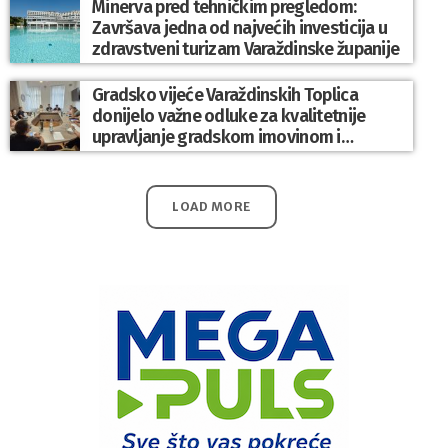
Minerva pred tehničkim pregledom:
Završava jedna od najvećih investicija u
zdravstveni turizam Varaždinske županije
Gradsko vijeće Varaždinskih Toplica
donijelo važne odluke za kvalitetnije
upravljanje gradskom imovinom i
komunalnim sustavom
LOAD MORE