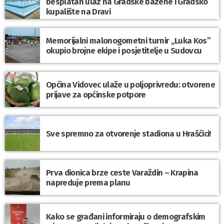
besplatan ulaz na Gradske bazene i Gradsko
kupalište na Dravi
Memorijalni malonogometni turnir „Luka Kos”
okupio brojne ekipe i posjetitelje u Sudovcu
Općina Vidovec ulaže u poljoprivredu: otvorene
prijave za općinske potpore
Sve spremno za otvorenje stadiona u Hrašćici!
Prva dionica brze ceste Varaždin – Krapina
napreduje prema planu
Kako se građani informiraju o demografskim