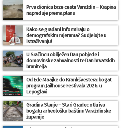
Prva dionica brze ceste Varaždin – Krapina
napreduje prema planu
Kako se građani informiraju o
demografskim mjerama? Sudjelujte u
istraživanju!
U Sračincu obilježen Dan pobjede i
domovinske zahvalnosti te Dan hrvatskih
branitelja
Od Ede Maajke do Krankšvestera: bogat
program Jailhouse Festivala 2026. u
Lepoglavi
Gradina Slanje – Stari Gradec otkriva
bogatu arheološku baštinu Varaždinske
županije