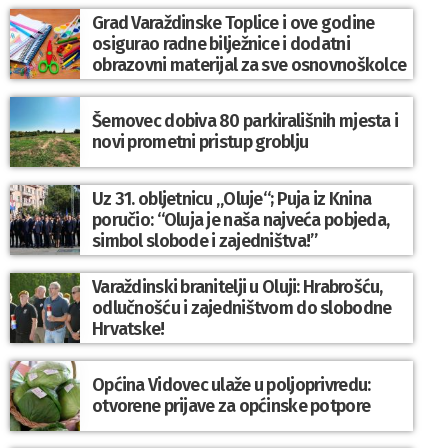
Grad Varaždinske Toplice i ove godine
osigurao radne bilježnice i dodatni
obrazovni materijal za sve osnovnoškolce
Šemovec dobiva 80 parkirališnih mjesta i
novi prometni pristup groblju
Uz 31. obljetnicu „Oluje“; Puja iz Knina
poručio: “Oluja je naša najveća pobjeda,
simbol slobode i zajedništva!”
Varaždinski branitelji u Oluji: Hrabrošću,
odlučnošću i zajedništvom do slobodne
Hrvatske!
Općina Vidovec ulaže u poljoprivredu:
otvorene prijave za općinske potpore