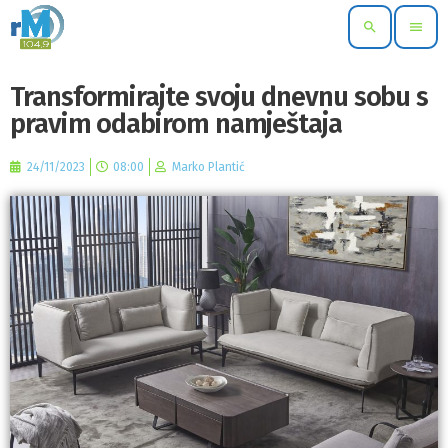
search
menu
Transformirajte svoju dnevnu sobu s
pravim odabirom namještaja
24/11/2023
08:00
Marko Plantić