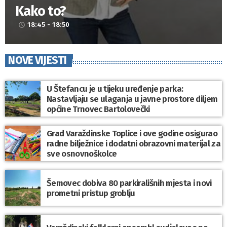
Kako to?
18:45 - 18:50
access_time
NOVE VIJESTI
U Štefancu je u tijeku uređenje parka:
Nastavljaju se ulaganja u javne prostore diljem
općine Trnovec Bartolovečki
Grad Varaždinske Toplice i ove godine osigurao
radne bilježnice i dodatni obrazovni materijal za
sve osnovnoškolce
Šemovec dobiva 80 parkirališnih mjesta i novi
prometni pristup groblju