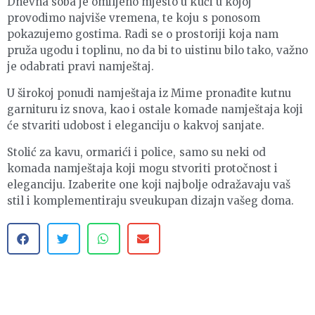
Dnevna soba je omiljeno mjesto u kući u kojoj
provodimo najviše vremena, te koju s ponosom
pokazujemo gostima. Radi se o prostoriji koja nam
pruža ugodu i toplinu, no da bi to uistinu bilo tako, važno
je odabrati pravi namještaj.
U širokoj ponudi namještaja iz Mime pronađite kutnu
garnituru iz snova, kao i ostale komade namještaja koji
će stvariti udobost i eleganciju o kakvoj sanjate.
Stolić za kavu, ormarići i police, samo su neki od
komada namještaja koji mogu stvoriti protočnost i
eleganciju. Izaberite one koji najbolje odražavaju vaš
stil i komplementiraju sveukupan dizajn vašeg doma.