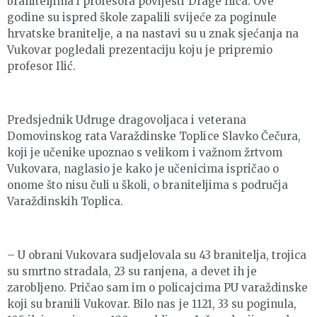
braniteljima i profesora povijesti Drage Ilića. Ove
godine su ispred škole zapalili svijeće za poginule
hrvatske branitelje, a na nastavi su u znak sjećanja na
Vukovar pogledali prezentaciju koju je pripremio
profesor Ilić.
Predsjednik Udruge dragovoljaca i veterana
Domovinskog rata Varaždinske Toplice Slavko Čečura,
koji je učenike upoznao s velikom i važnom žrtvom
Vukovara, naglasio je kako je učenicima ispričao o
onome što nisu čuli u školi, o braniteljima s područja
Varaždinskih Toplica.
– U obrani Vukovara sudjelovala su 43 branitelja, trojica
su smrtno stradala, 23 su ranjena, a devet ih je
zarobljeno. Pričao sam im o policajcima PU varaždinske
koji su branili Vukovar. Bilo nas je 1121, 33 su poginula,