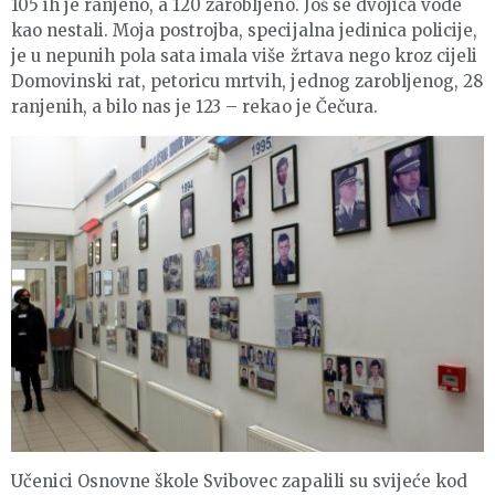
105 ih je ranjeno, a 120 zarobljeno. Još se dvojica vode
kao nestali. Moja postrojba, specijalna jedinica policije,
je u nepunih pola sata imala više žrtava nego kroz cijeli
Domovinski rat, petoricu mrtvih, jednog zarobljenog, 28
ranjenih, a bilo nas je 123 – rekao je Čečura.
Učenici Osnovne škole Svibovec zapalili su svijeće kod