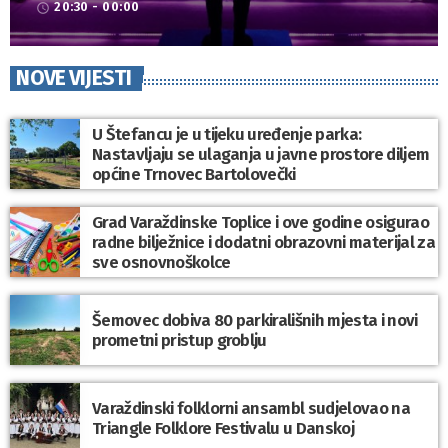
20:30 - 00:00
access_time
NOVE VIJESTI
U Štefancu je u tijeku uređenje parka:
Nastavljaju se ulaganja u javne prostore diljem
općine Trnovec Bartolovečki
Grad Varaždinske Toplice i ove godine osigurao
radne bilježnice i dodatni obrazovni materijal za
sve osnovnoškolce
Šemovec dobiva 80 parkirališnih mjesta i novi
prometni pristup groblju
Varaždinski folklorni ansambl sudjelovao na
Triangle Folklore Festivalu u Danskoj