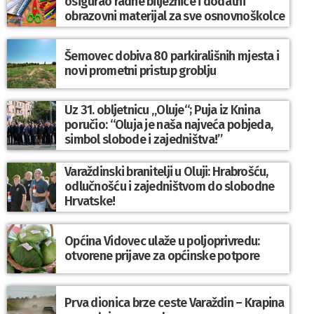
osigurao radne bilježnice i dodatni
obrazovni materijal za sve osnovnoškolce
Šemovec dobiva 80 parkirališnih mjesta i
novi prometni pristup groblju
Uz 31. obljetnicu „Oluje“; Puja iz Knina
poručio: “Oluja je naša najveća pobjeda,
simbol slobode i zajedništva!”
Varaždinski branitelji u Oluji: Hrabrošću,
odlučnošću i zajedništvom do slobodne
Hrvatske!
Općina Vidovec ulaže u poljoprivredu:
otvorene prijave za općinske potpore
Prva dionica brze ceste Varaždin – Krapina