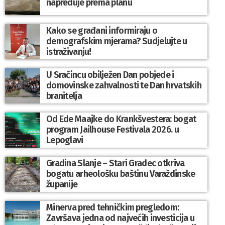
napreduje prema planu
Kako se građani informiraju o
demografskim mjerama? Sudjelujte u
istraživanju!
U Sračincu obilježen Dan pobjede i
domovinske zahvalnosti te Dan hrvatskih
branitelja
Od Ede Maajke do Krankšvestera: bogat
program Jailhouse Festivala 2026. u
Lepoglavi
Gradina Slanje – Stari Gradec otkriva
bogatu arheološku baštinu Varaždinske
županije
Minerva pred tehničkim pregledom:
Završava jedna od najvećih investicija u