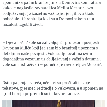
spomenika palim braniteljima u Domovinskom ratu, a
kako je naglasila ravnateljica Melita Mesarić, ovo
obilježavanje je izuzetno važno jer je njihovu školu
pohađalo 11 branitelja koji su u Domovinskom ratu
nažalost izgubili život.
– Djeca naše škole su zahvaljujući profesoru povijesti
Davorinu Miliću koji je i sam bio branitelj upoznata s
detaljima naše povijesti. Vole sudjelovati na svim
događajima vezanim uz obilježavanje važnih datuma i
vole sami istraživati – poručila je ravnateljica Mesarić.
Osim paljenja svijeća, učenici su pročitali i svoje
tekstove, pjesme i recitacije o Vukovaru, a u spomen na
grad heroja pripremili su i likovne radove.