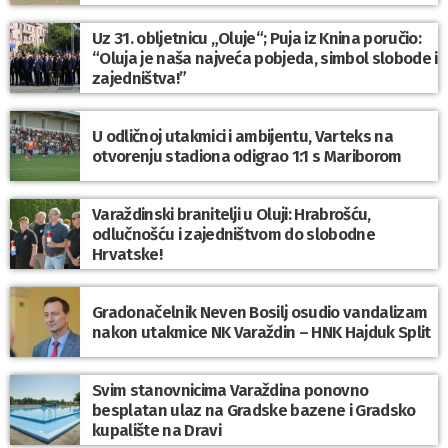
Uz 31. obljetnicu „Oluje“; Puja iz Knina poručio:
“Oluja je naša najveća pobjeda, simbol slobode i
zajedništva!”
U odličnoj utakmici i ambijentu, Varteks na
otvorenju stadiona odigrao 1:1 s Mariborom
Varaždinski branitelji u Oluji: Hrabrošću,
odlučnošću i zajedništvom do slobodne
Hrvatske!
Gradonačelnik Neven Bosilj osudio vandalizam
nakon utakmice NK Varaždin – HNK Hajduk Split
Svim stanovnicima Varaždina ponovno
besplatan ulaz na Gradske bazene i Gradsko
kupalište na Dravi