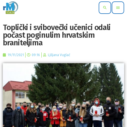
search
menu
Toplički i svibovečki učenici odali
počast poginulim hrvatskim
braniteljima
19/11/2021
09:16
Ljiljana Vuglač