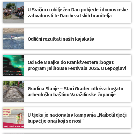
U Sračincu obilježen Dan pobjede i domovinske
zahvalnosti te Dan hrvatskih branitelja
Odlični rezultati naših kajakaša
Od Ede Maajke do Krankšvestera: bogat
program Jailhouse Festivala 2026. u Lepoglavi
Gradina Slanje – Stari Gradec otkriva bogatu
arheološku baštinu Varaždinske županije
U tijeku je nacionalna kampanja „Najbolji dječji
kupaći je onaj koji se nosi“