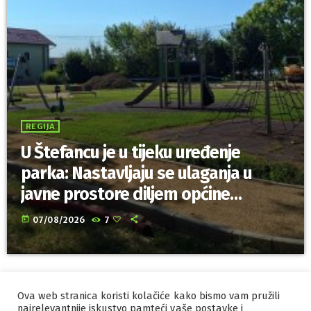
REGIJA
U Štefancu je u tijeku uređenje
parka: Nastavljaju se ulaganja u
javne prostore diljem općine
Trnovec Bartolovečki
today
07/08/2026
7
Ova web stranica koristi kolačiće kako bismo vam pružili
IZRADA I HOSTING
ORBIS
najrelevantnije iskustvo pamteći vaše postavke i