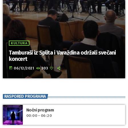
KULTURA
Tamburaši iz Splita i Varaždina održali svečani
koncert
today
06/12/2021
303
RASPORED PROGRAMA
Noćni program
00:00 - 06:20