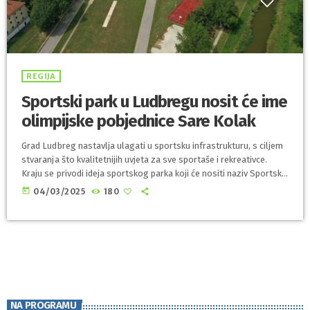
REGIJA
Sportski park u Ludbregu nosit će ime
olimpijske pobjednice Sare Kolak
Grad Ludbreg nastavlja ulagati u sportsku infrastrukturu, s ciljem
stvaranja što kvalitetnijih uvjeta za sve sportaše i rekreativce.
Kraju se privodi ideja sportskog parka koji će nositi naziv Sportski
park ‘Sara Kolak’ u čast ludbreške olimpijske pobjednice. -Uz
today
04/03/2025
180
uređenje nogometnih igrališta, nedavno smo završili umjetnu
travu, odnosno igralište s umjetnom travom, u planu je još jedno
igralište sa zemljanom, običnom travom za treninge
mnogobrojne djece koja u Ludbregu treniraju. – […]
NA PROGRAMU