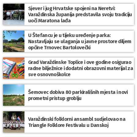
Sjever i jug Hrvatske spojeni na Neretvi:
Varaždinska županija predstavila svoju tradiciju
uoči Maratona lađa
U Štefancu je u tijeku uređenje parka:
Nastavljaju se ulaganja u javne prostore diljem
općine Trnovec Bartolovečki
Grad Varaždinske Toplice i ove godine osigurao
radne bilježnice i dodatni obrazovni materijal za
sve osnovnoškolce
Šemovec dobiva 80 parkirališnih mjesta i novi
prometni pristup groblju
Varaždinski folklorni ansambl sudjelovao na
Triangle Folklore Festivalu u Danskoj