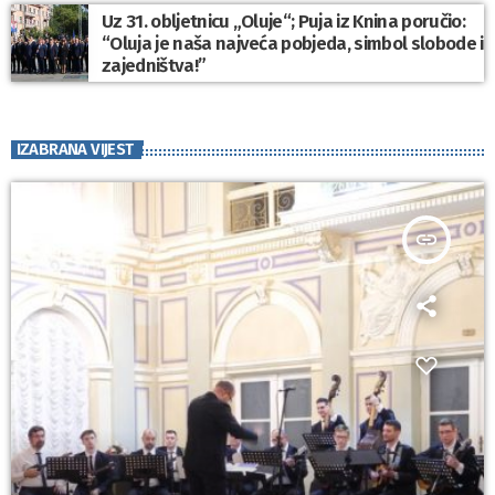
Uz 31. obljetnicu „Oluje“; Puja iz Knina poručio:
“Oluja je naša najveća pobjeda, simbol slobode i
zajedništva!”
IZABRANA VIJEST
insert_link