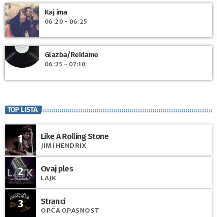
Kaj ima
06:20 - 06:25
Glazba/Reklame
06:25 - 07:10
TOP LISTA
Like A Rolling Stone
1
JIMI HENDRIX
Ovaj ples
2
LAJK
Stranci
3
OPĆA OPASNOST