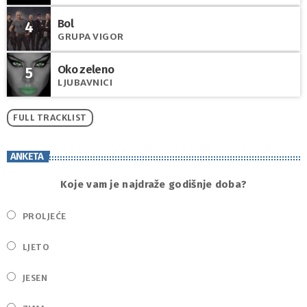
Bol
4
GRUPA VIGOR
Oko zeleno
5
LJUBAVNICI
FULL TRACKLIST
ANKETA
Koje vam je najdraže godišnje doba?
PROLJEĆE
LJETO
JESEN