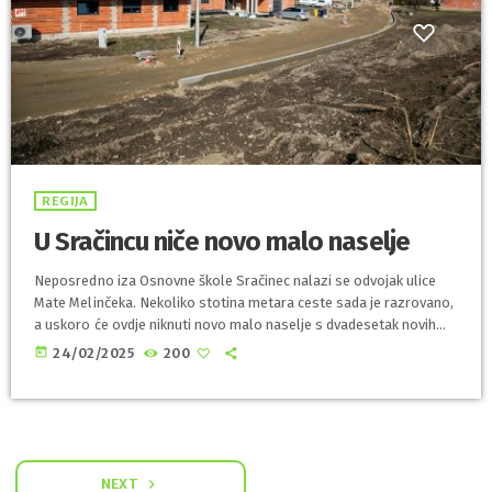
REGIJA
U Sračincu niče novo malo naselje
Neposredno iza Osnovne škole Sračinec nalazi se odvojak ulice
Mate Melinčeka. Nekoliko stotina metara ceste sada je razrovano,
a uskoro će ovdje niknuti novo malo naselje s dvadesetak novih
obiteljskih kuća. - Oni koji prate, znaju da smo ljetos najavili
today
24/02/2025
200
radove na odvojku ove ulice, koji nije bio uključen u projekt
aglomeracije, tj. nije imao kanalizaciju. Upravo su u tijeku završni
radovi prije postavljanja rubnika i asfaltiranja nove ceste, a […]
NEXT
navigate_next