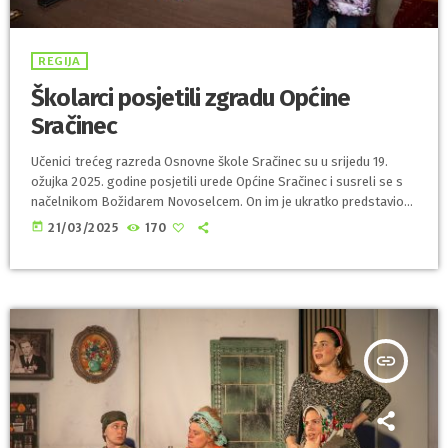
REGIJA
Školarci posjetili zgradu Općine
Sračinec
Učenici trećeg razreda Osnovne škole Sračinec su u srijedu 19.
ožujka 2025. godine posjetili urede Općine Sračinec i susreli se s
načelnikom Božidarem Novoselcem. On im je ukratko predstavio
djelokrug rada općinskog načelnika i djelatnika, a djeca su imala
today
21/03/2025
170
pregršt zanimljivih pitanja i ideja. - Veseli me susresti se s djecom
ove dobi. Ovo su još uvijek mala djeca, no njihovi umovi rade
ubrzano i spajaju sve informacije koje im […]
insert_link