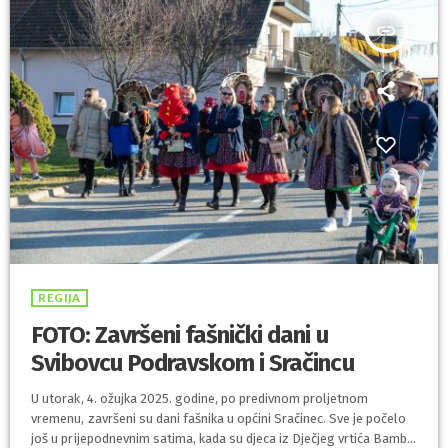
insert_link
REGIJA
FOTO: Završeni fašnički dani u
Svibovcu Podravskom i Sračincu
U utorak, 4. ožujka 2025. godine, po predivnom proljetnom
vremenu, završeni su dani fašnika u općini Sračinec. Sve je počelo
još u prijepodnevnim satima, kada su djeca iz Dječjeg vrtića Bambi