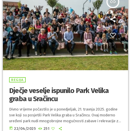
insert_link
REGIJA
Dječje veselje ispunilo Park Velika
graba u Sračincu
Divno vrijeme počastilo je u ponedjeljak, 21. travnja 2025. godine
sve koji su posjetili Park Velika graba u Sračincu. Ovaj moderno
uređeni park nudi mnogobrojne mogućnosti zabave i rekreacije za
djecu i mlade, a na Uskrsni ponedjeljak, bio je i mjesto za
today
22/04/2025
251