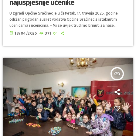
najuspješnije učenike
U zgradi Općine Sračinec je u četvrtak, 17. travnja 2025. godine
održan prigodan susret vodstva Općine Sračinec s istaknutim
učenicama i učenicima. - Mi se uvijek trudimo brinuti za naše
najuspješnije mještane, a posebno nam je drago da ovi mladi ljudi
today
18/04/2025
371
ostvaruju ovako zapažene rezultate. Danas smo sa simboličnih
100 eura nagradili desetak najuspješnijih, onih koji su se plasirali
na državna natjecanja ili ostvarili značajne sportske uspjehe.
Upravo su u […]
insert_link