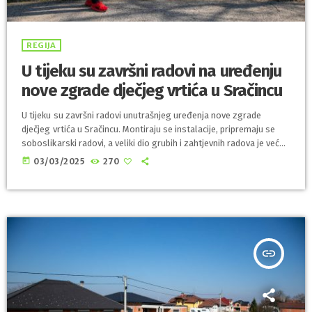
REGIJA
U tijeku su završni radovi na uređenju
nove zgrade dječjeg vrtića u Sračincu
U tijeku su završni radovi unutrašnjeg uređenja nove zgrade
dječjeg vrtića u Sračincu. Montiraju se instalacije, pripremaju se
soboslikarski radovi, a veliki dio grubih i zahtjevnih radova je već
dovršen. Tom je prilikom održana i koordinacija svih izvođača s
today
03/03/2025
270
investitorom, Općinom Sračinec. - Ovo je samo jedna od
koordinacija koje održavamo redovito, s ciljem da našoj djeci
omogućimo kvalitetan i siguran smještaj u našem vrtiću. Imali
smo neke manje izmjene […]
insert_link