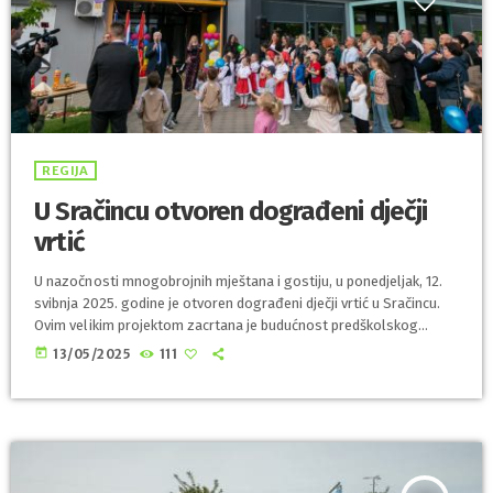
REGIJA
U Sračincu otvoren dograđeni dječji
vrtić
U nazočnosti mnogobrojnih mještana i gostiju, u ponedjeljak, 12.
svibnja 2025. godine je otvoren dograđeni dječji vrtić u Sračincu.
Ovim velikim projektom zacrtana je budućnost predškolskog
odgoja u općini Sračinec, koja je sada jedna od rijetkih sredina u
today
13/05/2025
111
kojoj je čekanje na upis u vrtić – nepoznat pojam. - Pozdravljam
djecu i roditelje, vlasnicu vrtića Bambi, ravnateljicu, odgojiteljice, a
posebno pozdravljam gospodu čije su tvrtke odradile ovako
kvalitetan posao na […]