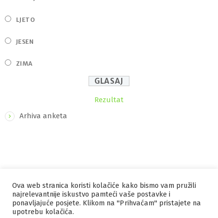
LJETO
JESEN
ZIMA
Rezultat
Arhiva anketa
Ova web stranica koristi kolačiće kako bismo vam pružili
IZRADA I HOSTING
ORBIS
najrelevantnije iskustvo pamteći vaše postavke i
ponavljajuće posjete. Klikom na "Prihvaćam" pristajete na
MARKETING
PRAVILA PRIVATNOSTI
upotrebu kolačića.