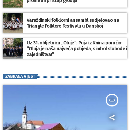
prometni pristup groblju
Varaždinski folklorni ansambl sudjelovao na
Triangle Folklore Festivalu u Danskoj
Uz 31. obljetnicu „Oluje“; Puja iz Knina poručio:
“Oluja je naša najveća pobjeda, simbol slobode i
zajedništva!”
IZABRANA VIJEST
insert_link