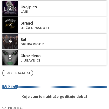
Ovaj ples
2
LAJK
Stranci
3
OPĆA OPASNOST
Bol
4
GRUPA VIGOR
Oko zeleno
5
LJUBAVNICI
FULL TRACKLIST
ANKETA
Koje vam je najdraže godišnje doba?
PROLJEĆE