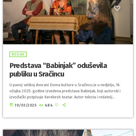
REGIJA
Predstava “Babinjak” oduševila
publiku u Sračincu
U punoj velikoj dvorani Doma kulture u Sračincu je u nedjelju, 16.
ožujka 2025. godine izvedena predstava Babinjak, koji autorski i
izvođački potpisuje Kerekesh teatar. Autor teksta i redatelj
predstave je Ljubomir Kerekeš, a izvele su je "ženske snage"
today
19/03/2025
484
Kerekesh teatra: Isidora Ferenčina, Mirna Medaković Stepinac,
Zdenka Šustić i Lana Gojak Bajt. “Babinjak” čine Kata, Seka, Ružica i
Boža, članice Udruge žena “Moramo” koje imaju puno većih
problema od običnog […]