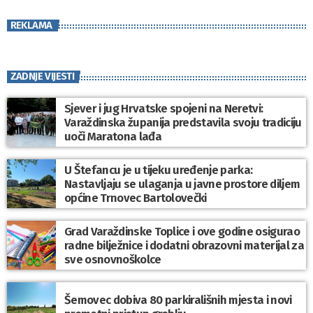
REKLAMA
ZADNJE VIJESTI
Sjever i jug Hrvatske spojeni na Neretvi:
Varaždinska županija predstavila svoju tradiciju
uoči Maratona lađa
U Štefancu je u tijeku uređenje parka:
Nastavljaju se ulaganja u javne prostore diljem
općine Trnovec Bartolovečki
Grad Varaždinske Toplice i ove godine osigurao
radne bilježnice i dodatni obrazovni materijal za
sve osnovnoškolce
Šemovec dobiva 80 parkirališnih mjesta i novi