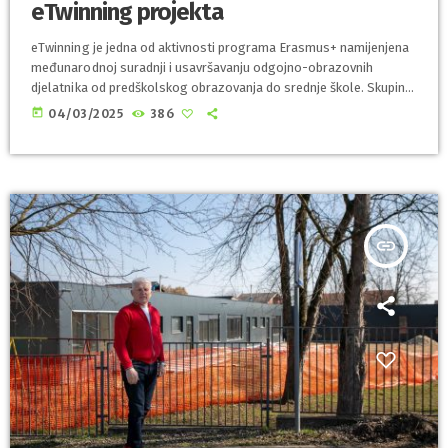
eTwinning projekta
eTwinning je jedna od aktivnosti programa Erasmus+ namijenjena
međunarodnoj suradnji i usavršavanju odgojno-obrazovnih
djelatnika od predškolskog obrazovanja do srednje škole. Skupina
Bubamarci i njihove odgojiteljice Aleksandra Brkinjač i Petra Banić,
today
04/03/2025
386
ravnateljica Kristijana Silov te pedagoginja Tihana Blaži, iz Dječjeg
vrtića Bambi Sračinec, sudjeluju u projektu „Adventures of
Zvončica in different local communities around the world“. Cilj
projekta je razvoj i osnaživanje komunikacijskih i socijalnih vještina
djece te razvoj osjećaja pripadnosti […]
insert_link