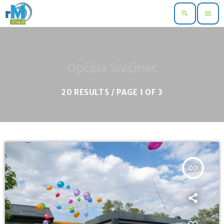
search
menu
Općina Sračinec
20 RESULTS / PAGE 1 OF 3
insert_link