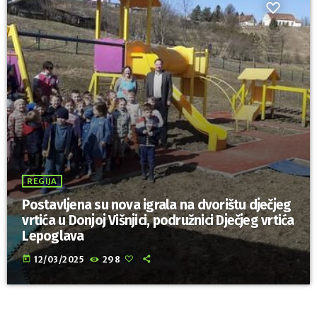
REGIJA
Postavljena su nova igrala na dvorištu dječjeg
vrtića u Donjoj Višnjici, podružnici Dječjeg vrtića
Lepoglava
today
12/03/2025
298