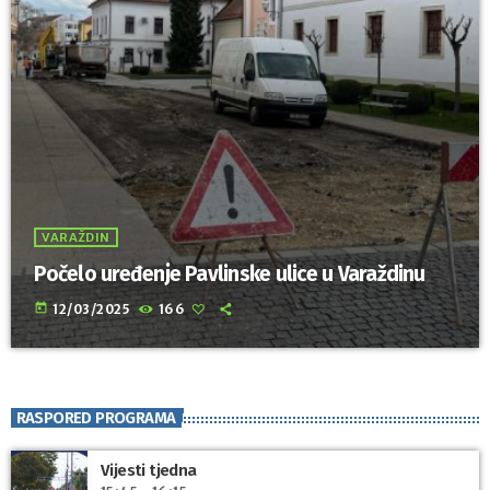
VARAŽDIN
Počelo uređenje Pavlinske ulice u Varaždinu
today
12/03/2025
166
RASPORED PROGRAMA
Vijesti tjedna