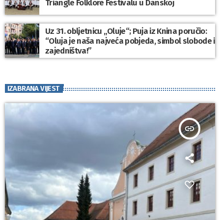
Triangle Folklore Festivalu u Danskoj
Uz 31. obljetnicu „Oluje“; Puja iz Knina poručio:
“Oluja je naša najveća pobjeda, simbol slobode i
zajedništva!”
IZABRANA VIJEST
insert_link