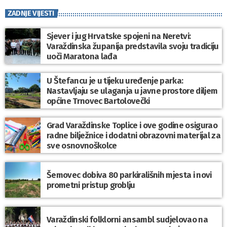
ZADNJE VIJESTI
Sjever i jug Hrvatske spojeni na Neretvi:
Varaždinska županija predstavila svoju tradiciju
uoči Maratona lađa
U Štefancu je u tijeku uređenje parka:
Nastavljaju se ulaganja u javne prostore diljem
općine Trnovec Bartolovečki
Grad Varaždinske Toplice i ove godine osigurao
radne bilježnice i dodatni obrazovni materijal za
sve osnovnoškolce
Šemovec dobiva 80 parkirališnih mjesta i novi
prometni pristup groblju
Varaždinski folklorni ansambl sudjelovao na