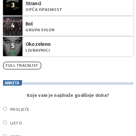
Stranci
3
OPĆA OPASNOST
Bol
4
GRUPA VIGOR
Oko zeleno
5
LJUBAVNICI
FULL TRACKLIST
ANKETA
Koje vam je najdraže godišnje doba?
PROLJEĆE
LJETO