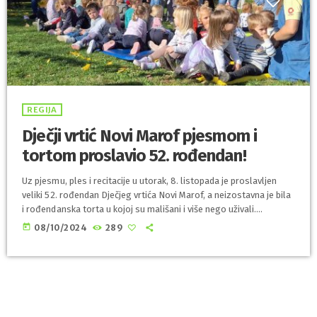
REGIJA
Dječji vrtić Novi Marof pjesmom i
tortom proslavio 52. rođendan!
Uz pjesmu, ples i recitacije u utorak, 8. listopada je proslavljen
veliki 52. rođendan Dječjeg vrtića Novi Marof, a neizostavna je bila
i rođendanska torta u kojoj su mališani i više nego uživali.
Ravnateljica Karolina Fotak, koja je na čelu vrtića već punih 13
today
08/10/2024
289
godina, istaknula je kako vrtić uskoro ide u proširenje, a trenutno
ga pohađa 288 mališana te u njemu radi 47 zaposlenika. –
Vjerujemo da će ta […]