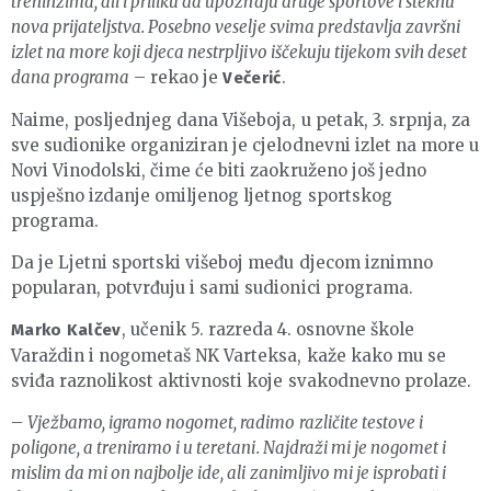
treninzima, ali i priliku da upoznaju druge sportove i steknu
nova prijateljstva. Posebno veselje svima predstavlja završni
izlet na more koji djeca nestrpljivo iščekuju tijekom svih deset
dana programa
– rekao je
.
Večerić
Naime, posljednjeg dana Višeboja, u petak, 3. srpnja, za
sve sudionike organiziran je cjelodnevni izlet na more u
Novi Vinodolski, čime će biti zaokruženo još jedno
uspješno izdanje omiljenog ljetnog sportskog
programa.
Da je Ljetni sportski višeboj među djecom iznimno
popularan, potvrđuju i sami sudionici programa.
, učenik 5. razreda 4. osnovne škole
Marko Kalčev
Varaždin i nogometaš NK Varteksa, kaže kako mu se
sviđa raznolikost aktivnosti koje svakodnevno prolaze.
–
Vježbamo, igramo nogomet, radimo različite testove i
poligone, a treniramo i u teretani. Najdraži mi je nogomet i
mislim da mi on najbolje ide, ali zanimljivo mi je isprobati i