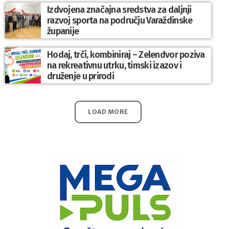
Izdvojena značajna sredstva za daljnji
razvoj sporta na području Varaždinske
županije
Hodaj, trči, kombiniraj – Zelendvor poziva
na rekreativnu utrku, timski izazov i
druženje u prirodi
LOAD MORE