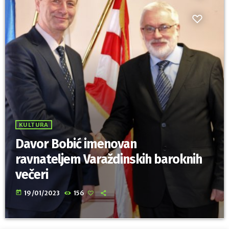
KULTURA
Davor Bobić imenovan
ravnateljem Varaždinskih baroknih
večeri
today
19/01/2023
156