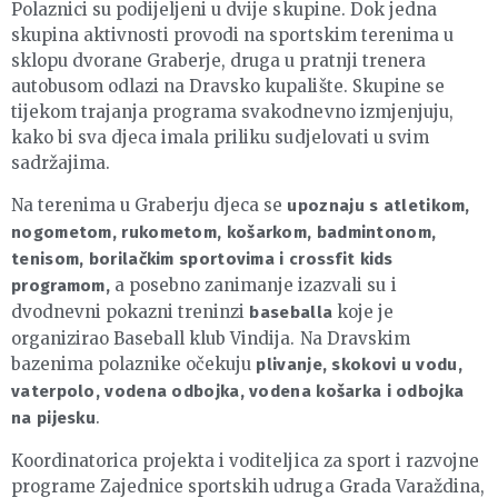
Polaznici su podijeljeni u dvije skupine. Dok jedna
skupina aktivnosti provodi na sportskim terenima u
sklopu dvorane Graberje, druga u pratnji trenera
autobusom odlazi na Dravsko kupalište. Skupine se
tijekom trajanja programa svakodnevno izmjenjuju,
kako bi sva djeca imala priliku sudjelovati u svim
sadržajima.
Na terenima u Graberju djeca se
upoznaju s atletikom,
nogometom, rukometom, košarkom, badmintonom,
tenisom, borilačkim sportovima i crossfit kids
a posebno zanimanje izazvali su i
programom,
dvodnevni pokazni treninzi
koje je
baseballa
organizirao Baseball klub Vindija. Na Dravskim
bazenima polaznike očekuju
plivanje, skokovi u vodu,
vaterpolo, vodena odbojka, vodena košarka i odbojka
.
na pijesku
Koordinatorica projekta i voditeljica za sport i razvojne
programe Zajednice sportskih udruga Grada Varaždina,