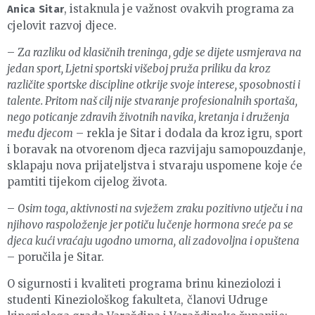
, istaknula je važnost ovakvih programa za
Anica Sitar
cjelovit razvoj djece.
– Z
a razliku od klasičnih treninga, gdje se dijete usmjerava na
jedan sport, Ljetni sportski višeboj pruža priliku da kroz
različite sportske discipline otkrije svoje interese, sposobnosti i
talente. Pritom naš cilj nije stvaranje profesionalnih sportaša,
nego poticanje zdravih životnih navika, kretanja i druženja
među djecom
– rekla je Sitar i dodala da kroz igru, sport
i boravak na otvorenom djeca razvijaju samopouzdanje,
sklapaju nova prijateljstva i stvaraju uspomene koje će
pamtiti tijekom cijelog života.
–
Osim toga, aktivnosti na svježem zraku pozitivno utječu i na
njihovo raspoloženje jer potiču lučenje hormona sreće pa se
djeca kući vraćaju ugodno umorna, ali zadovoljna i opuštena
– poručila je Sitar.
O sigurnosti i kvaliteti programa brinu kineziolozi i
studenti Kineziološkog fakulteta, članovi Udruge