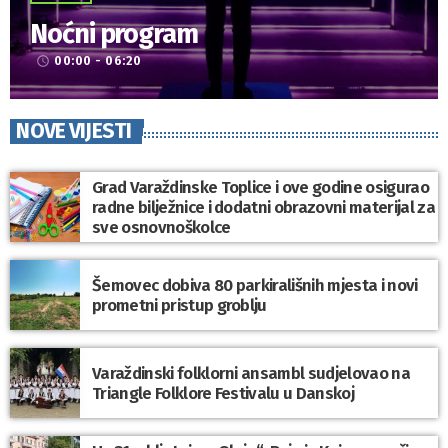
Noćni program
00:00 - 06:20
access_time
NOVE VIJESTI
Grad Varaždinske Toplice i ove godine osigurao
radne bilježnice i dodatni obrazovni materijal za
sve osnovnoškolce
Šemovec dobiva 80 parkirališnih mjesta i novi
prometni pristup groblju
Varaždinski folklorni ansambl sudjelovao na
Triangle Folklore Festivalu u Danskoj