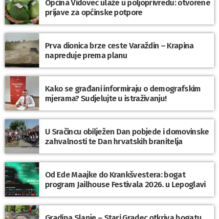
Općina Vidovec ulaže u poljoprivredu: otvorene
prijave za općinske potpore
Prva dionica brze ceste Varaždin – Krapina
napreduje prema planu
Kako se građani informiraju o demografskim
mjerama? Sudjelujte u istraživanju!
U Sračincu obilježen Dan pobjede i domovinske
zahvalnosti te Dan hrvatskih branitelja
Od Ede Maajke do Krankšvestera: bogat
program Jailhouse Festivala 2026. u Lepoglavi
Gradina Slanje – Stari Gradec otkriva bogatu