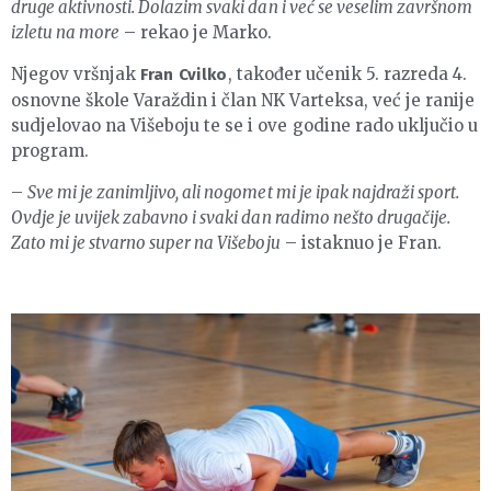
druge aktivnosti. Dolazim svaki dan i već se veselim završnom
izletu na more
– rekao je Marko.
Njegov vršnjak
, također učenik 5. razreda 4.
Fran Cvilko
osnovne škole Varaždin i član NK Varteksa, već je ranije
sudjelovao na Višeboju te se i ove godine rado uključio u
program.
–
Sve mi je zanimljivo, ali nogomet mi je ipak najdraži sport.
Ovdje je uvijek zabavno i svaki dan radimo nešto drugačije.
Zato mi je stvarno super na Višeboju
– istaknuo je Fran.