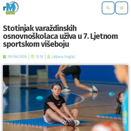
search
menu
Stotinjak varaždinskih
osnovnoškolaca uživa u 7. Ljetnom
sportskom višeboju
30/06/2026
12:10
Ljiljana Vuglač