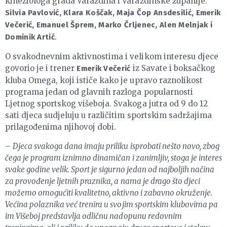
kineziologa grada Varaždina i Varaždinske županije:
Silvia Pavlović, Klara Koščak, Maja Čop Ansdesilić, Emerik
Večerić, Emanuel Šprem, Marko Črljenec, Alen Melnjak i
.
Dominik Artić
O svakodnevnim aktivnostima i velikom interesu djece
govorio je i trener
iz Savate i boksačkog
Emerik Večerić
kluba Omega, koji ističe kako je upravo raznolikost
programa jedan od glavnih razloga popularnosti
Ljetnog sportskog višeboja. Svakoga jutra od 9 do 12
sati djeca sudjeluju u različitim sportskim sadržajima
prilagođenima njihovoj dobi.
–
Djeca svakoga dana imaju priliku isprobati nešto novo, zbog
čega je program iznimno dinamičan i zanimljiv, stoga je interes
svake godine velik. Sport je sigurno jedan od najboljih načina
za provođenje ljetnih praznika, a nama je drago što djeci
možemo omogućiti kvalitetno, aktivno i zabavno okruženje.
Većina polaznika već trenira u svojim sportskim klubovima pa
im Višeboj predstavlja odličnu nadopunu redovnim