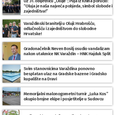
Uz 31. obljetnicu „Oluje“; Puja iz Knina poručio:
“Oluja je naša najveća pobjeda, simbol slobode i
zajedništva!”
Varaždinski branitelji u Oluji: Hrabrošću,
odlučnošću i zajedništvom do slobodne
Hrvatske!
Gradonačelnik Neven Bosilj osudio vandalizam
nakon utakmice NK Varaždin – HNK Hajduk Split
Svim stanovnicima Varaždina ponovno
besplatan ulaz na Gradske bazene i Gradsko
kupalište na Dravi
Memorijalni malonogometni turnir „Luka Kos”
okupio brojne ekipe i posjetitelje u Sudovcu