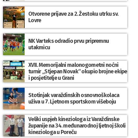
Otvorene prijave za 2. Žestoku utrku sv.
Lovre
NK Varteks odradio prvu pripremnu
utakmicu
XVII. Memorijalni malonogometni noćni
turnir „Stjepan Novak“ okupio brojne ekipe
i posjetitelje u Grani
Stotinjak varaždinskih osnovnoškolaca
uživa u 7. Ljetnom sportskom višeboju
Veliki uspjeh kineziologa iz Varaždinske
županije na 34. međunarodnoj ljetnoj školi
kineziologa u Poreču