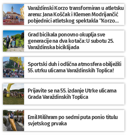
Varaždinski Korzo transformiran u atletsku
arenu: Jana Koščak i Klemen Modrijančić
pobjednici atletskog spektakla “Korzo
Jump 2026”
Grad bicikala ponovno okuplja sve
generacije na dva kotača: U subotu 25.
Varaždinska biciklijada
Sportski duh i odlična atmosfera obilježili
55. utrku ulicama Varaždinskih Toplica!
Prijavite se na 55. izdanje Utrke ulicama
Grada Varaždinskih Toplica
Emil Milihram po sedmi puta ponio titulu
svjetskog prvaka