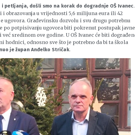
.
i petljanja, došli smo na korak do dogradnje OŠ Ivanec
 obrazovanja u vrijednosti 5,6 milijuna eura ili 42
nje ugovora. Građevinsku dozvolu i svu drugu potrebnu
e po potpisivanju ugovora biti pokrenut postupak javn
i već sredinom ove godine. U OŠ Ivanec će biti dograđen
ni hodnici, odnosno sve što je potrebno da bi ta škola
.
nuo je župan Anđelko Stričak