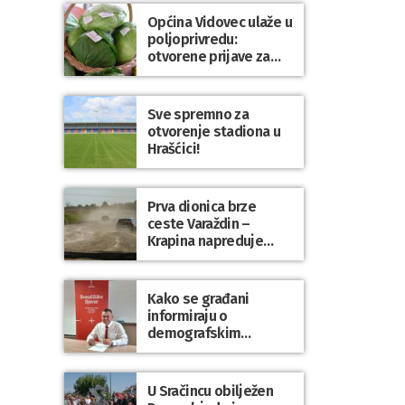
Općina Vidovec ulaže u
poljoprivredu:
otvorene prijave za
općinske potpore
Sve spremno za
otvorenje stadiona u
Hrašćici!
Prva dionica brze
ceste Varaždin –
Krapina napreduje
prema planu
Kako se građani
informiraju o
demografskim
mjerama? Sudjelujte u
istraživanju!
U Sračincu obilježen