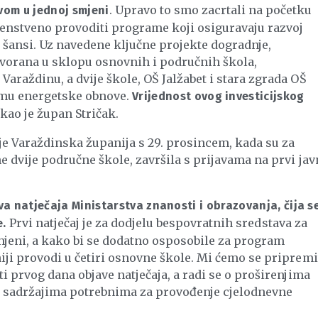
. Upravo to smo zacrtali na početku
vom u jednoj smjeni
enstveno provoditi programe koji osiguravaju razvoj
šansi. Uz navedene ključne projekte dogradnje,
vorana u sklopu osnovnih i područnih škola,
araždinu, a dvije škole, OŠ Jalžabet i stara zgrada OŠ
ramu energetske obnove.
Vrijednost ovog investicijskog
kao je župan Stričak.
je Varaždinska županija s 29. prosincem, kada su za
e dvije područne škole, završila s prijavama na prvi jav
 natječaja Ministarstva znanosti i obrazovanja, čija s
Prvi natječaj je za dodjelu bespovratnih sredstava za
e.
mjeni, a kako bi se dodatno osposobile za program
iji provodi u četiri osnovne škole. Mi ćemo se pripremi
i prvog dana objave natječaja, a radi se o proširenjima
im sadržajima potrebnima za provođenje cjelodnevne