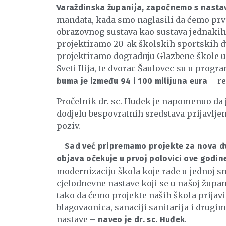
Varaždinska županija, započnemo s nasta
mandata, kada smo naglasili da ćemo prv
obrazovnog sustava kao sustava jednakih 
projektiramo 20-ak školskih sportskih d
projektiramo dogradnju Glazbene škole u V
Sveti Ilija, te dvorac Šaulovec su u prog
– re
buma je između 94 i 100 milijuna eura
Pročelnik dr. sc. Huđek je napomenuo da 
dodjelu bespovratnih sredstava prijavljen
poziv.
–
Sad već pripremamo projekte za nova dva
objava očekuje u prvoj polovici ove godin
modernizaciju škola koje rade u jednoj s
cjelodnevne nastave koji se u našoj župan
tako da ćemo projekte naših škola prijavit
blagovaonica, sanaciji sanitarija i drug
nastave –
.
naveo je dr. sc. Huđek