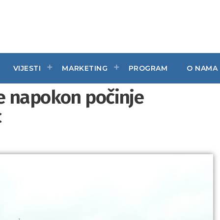
VIJESTI
MARKETING
PROGRAM
O NAMA
e napokon počinje
c