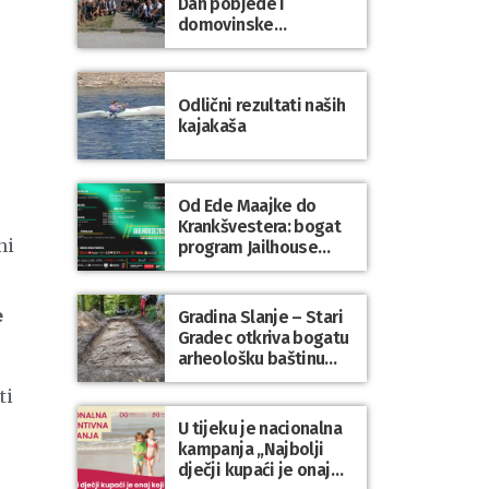
Dan pobjede i
domovinske
zahvalnosti te Dan
hrvatskih branitelja
Odlični rezultati naših
kajakaša
Od Ede Maajke do
Krankšvestera: bogat
ni
program Jailhouse
Festivala 2026. u
Lepoglavi
e
Gradina Slanje – Stari
Gradec otkriva bogatu
arheološku baštinu
Varaždinske županije
ti
U tijeku je nacionalna
kampanja „Najbolji
dječji kupaći je onaj