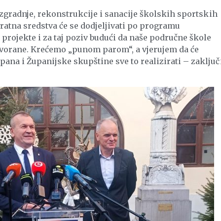
izgradnje, rekonstrukcije i sanacije školskih sportskih
atna sredstva će se dodjeljivati po programu
rojekte i za taj poziv budući da naše područne škole
dvorane. Krećemo „punom parom“, a vjerujem da će
na i Županijske skupštine sve to realizirati – zaključ