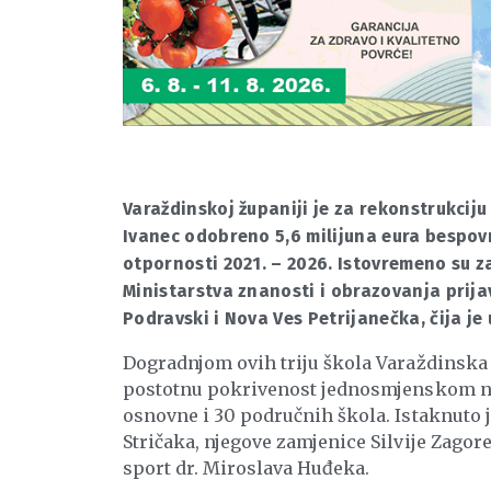
Varaždinskoj županiji je za rekonstrukcij
Ivanec odobreno 5,6 milijuna eura bespov
otpornosti 2021. – 2026. Istovremeno su 
Ministarstva znanosti i obrazovanja prija
Podravski i Nova Ves Petrijanečka, čija j
Dogradnjom ovih triju škola Varaždinska ž
postotnu pokrivenost jednosmjenskom nas
osnovne i 30 područnih škola. Istaknuto 
Stričaka, njegove zamjenice Silvije Zagor
sport dr. Miroslava Huđeka.