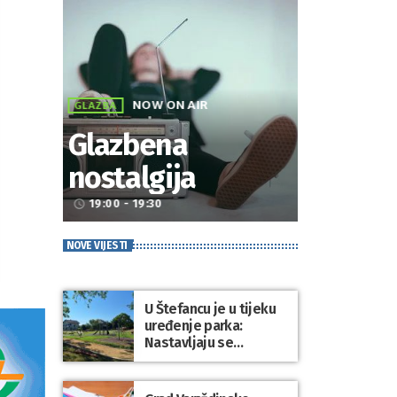
NOW ON AIR
GLAZBA
Glazbena
nostalgija
19:00 - 19:30
access_time
NOVE VIJESTI
U Štefancu je u tijeku
uređenje parka:
Nastavljaju se
ulaganja u javne
prostore diljem
općine Trnovec