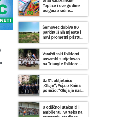
Grad Varaždinske
Bartolovečki
Toplice i ove godine
osigurao radne
bilježnice i dodatni
obrazovni materijal za
sve osnovnoškolce
Šemovec dobiva 80
parkirališnih mjesta i
novi prometni pristup
groblju
g
Varaždinski folklorni
ansambl sudjelovao
vu
na Triangle Folklore
Festivalu u Danskoj
Uz 31. obljetnicu
„Oluje“; Puja iz Knina
poručio: “Oluja je naša
najveća pobjeda,
simbol slobode i
zajedništva!”
U odličnoj utakmici i
ambijentu, Varteks na