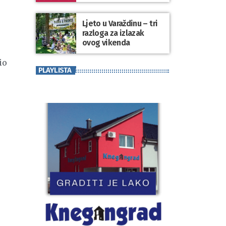
koji se nosi“
Ljeto u Varaždinu – tri
razloga za izlazak
ovog vikenda
io
PLAYLISTA