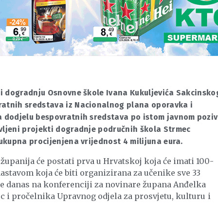
u i dogradnju Osnovne škole Ivana Kukuljevića Sakcinsko
ratnih sredstava iz Nacionalnog plana oporavka i
za dodjelu bespovratnih sredstava po istom javnom pozi
vljeni projekti dogradnje područnih škola Strmec
e ukupna procijenjena vrijednost 4 milijuna eura.
upanija će postati prva u Hrvatskoj koja će imati 100-
tavom koja će biti organizirana za učenike sve 33
je danas na konferenciji za novinare župana Anđelka
ec i pročelnika Upravnog odjela za prosvjetu, kulturu i