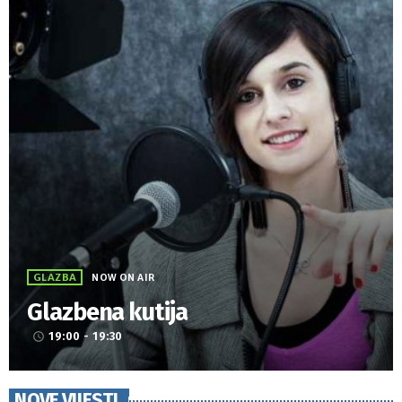
GLAZBA
NOW ON AIR
Glazbena kutija
19:00 - 19:30
access_time
NOVE VIJESTI