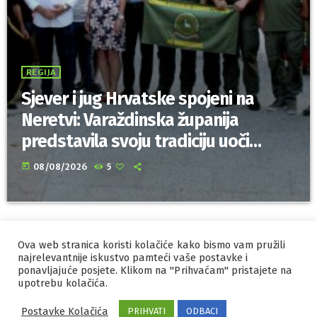
REGIJA
Sjever i jug Hrvatske spojeni na
Neretvi: Varaždinska županija
predstavila svoju tradiciju uoči
Maratona lađa
today
08/08/2026
5
Ova web stranica koristi kolačiće kako bismo vam pružili
IZRADA I HOSTING
ORBIS
najrelevantnije iskustvo pamteći vaše postavke i
ponavljajuće posjete. Klikom na "Prihvaćam" pristajete na
MARKETING
PRAVILA PRIVATNOSTI
upotrebu kolačića.
Postavke Kolačića
PRIHVATI
ODBACI