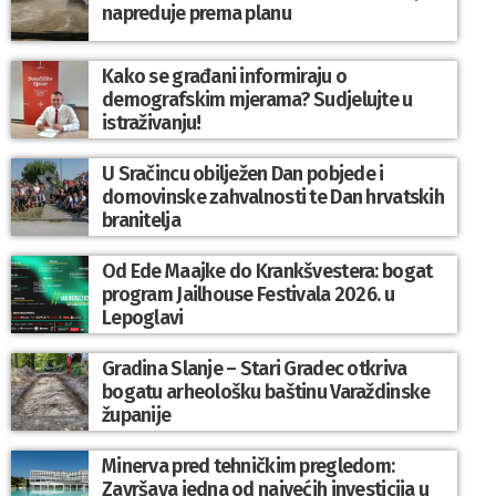
napreduje prema planu
Kako se građani informiraju o
demografskim mjerama? Sudjelujte u
istraživanju!
U Sračincu obilježen Dan pobjede i
domovinske zahvalnosti te Dan hrvatskih
branitelja
Od Ede Maajke do Krankšvestera: bogat
program Jailhouse Festivala 2026. u
Lepoglavi
Gradina Slanje – Stari Gradec otkriva
bogatu arheološku baštinu Varaždinske
županije
Minerva pred tehničkim pregledom:
Završava jedna od najvećih investicija u