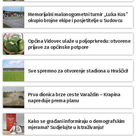
Memorijalni malonogometni turnir „Luka Kos”
okupio brojne ekipe i posjetitelje u Sudovcu
Općina Vidovec ulaže u poljoprivredu: otvorene
prijave za općinske potpore
Sve spremno za otvorenje stadiona u Hrašćici!
Prva dionica brze ceste Varaždin – Krapina
napreduje prema planu
Kako se građani informiraju o demografskim
mjerama? Sudjelujte u istraživanju!