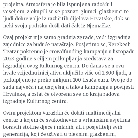
projekta. Atmosfera je bila ispunjena radošću i
veseljem, a okupili su se poznati glumci, glazbenici te
ljudi dobre volje iz različitih dijelova Hrvatske, dok su
neki svoju podršku došli dati čak iz Njemačke.
Ovaj projekt nije samo gradnja zgrade, već i izgradnja
zajednice za buduće naraštaje. Posjetimo se, Kerekesh
Teatar pokrenuo je crowdfunding kampanju u listopadu
2023. godine s ciljem prikupljanja sredstava za
izgradnju ovog Kulturnog centra. Do danas se u ovu
hvale vrijednu inicijativu uključilo više od 1.800 ljudi, a
prikupljeno je preko milijun i 100 tisuća eura. Ovo je do
sada najveća i najuspješnija takva kampanja u povijesti
Hrvatske, a ostat će otvorena sve do kraja radova
izgradnje Kulturnog centra.
Ovim projektom Varaždin će dobiti multimedijalni
centar u kojem će svakodnevno u vrhunskim uvjetima
boraviti stotine djece i mladih, ali i posjetitelji svih
generacija, koji će uživati u plesnim, glazbenim,