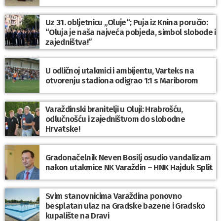
Uz 31. obljetnicu „Oluje“; Puja iz Knina poručio:
“Oluja je naša najveća pobjeda, simbol slobode i
zajedništva!”
U odličnoj utakmici i ambijentu, Varteks na
otvorenju stadiona odigrao 1:1 s Mariborom
Varaždinski branitelji u Oluji: Hrabrošću,
odlučnošću i zajedništvom do slobodne
Hrvatske!
Gradonačelnik Neven Bosilj osudio vandalizam
nakon utakmice NK Varaždin – HNK Hajduk Split
Svim stanovnicima Varaždina ponovno
besplatan ulaz na Gradske bazene i Gradsko
kupalište na Dravi