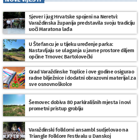
Sjever i jug Hrvatske spojeni na Neretvi:
Varaždinska županija predstavila svoju tradiciju
uoči Maratona lađa
U Štefancu je u tijeku uređenje parka:
Nastavljaju se ulaganja u javne prostore diljem
općine Trnovec Bartolovečki
Grad Varaždinske Toplice i ove godine osigurao
radne bilježnice i dodatni obrazovni materijal za
sve osnovnoškolce
Šemovec dobiva 80 parkirališnih mjesta i novi
prometni pristup groblju
Varaždinski folklorni ansambl sudjelovao na
Triangle Folklore Festivalu u Danskoj