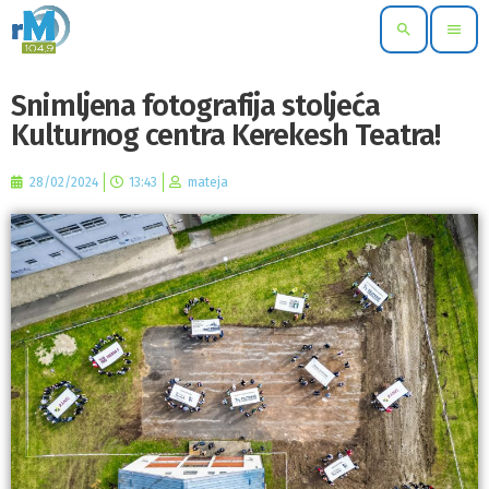
search
menu
Snimljena fotografija stoljeća
Kulturnog centra Kerekesh Teatra!
28/02/2024
13:43
mateja