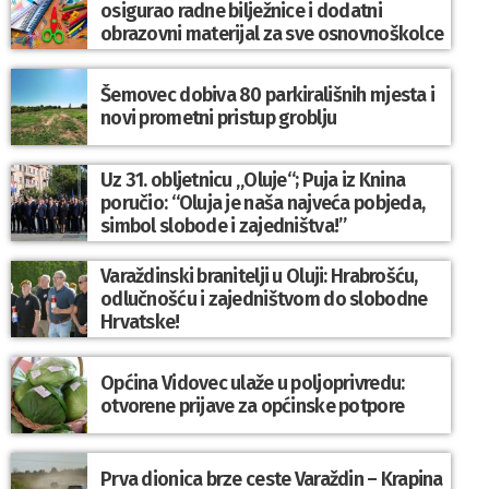
osigurao radne bilježnice i dodatni
obrazovni materijal za sve osnovnoškolce
Šemovec dobiva 80 parkirališnih mjesta i
novi prometni pristup groblju
Uz 31. obljetnicu „Oluje“; Puja iz Knina
poručio: “Oluja je naša najveća pobjeda,
simbol slobode i zajedništva!”
Varaždinski branitelji u Oluji: Hrabrošću,
odlučnošću i zajedništvom do slobodne
Hrvatske!
Općina Vidovec ulaže u poljoprivredu:
otvorene prijave za općinske potpore
Prva dionica brze ceste Varaždin – Krapina