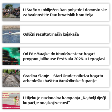
U Sračincu obilježen Dan pobjede i domovinske
zahvalnosti te Dan hrvatskih branitelja
Odlični rezultati naših kajakaša
Od Ede Maajke do Krankšvestera: bogat
program Jailhouse Festivala 2026. u Lepoglavi
Gradina Slanje – Stari Gradec otkriva bogatu
arheološku baštinu Varaždinske županije
U tijeku je nacionalna kampanja „Najbolji dječji
kupaći je onaj koji se nosi“