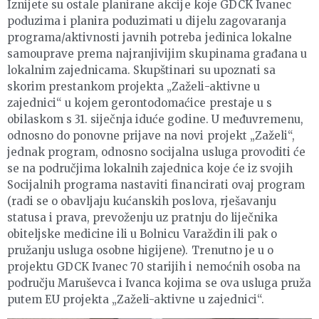
Iznijete su ostale planirane akcije koje GDCK Ivanec
poduzima i planira poduzimati u dijelu zagovaranja
programa/aktivnosti javnih potreba jedinica lokalne
samouprave prema najranjivijim skupinama građana u
lokalnim zajednicama. Skupštinari su upoznati sa
skorim prestankom projekta „Zaželi-aktivne u
zajednici“ u kojem gerontodomaćice prestaje u s
obilaskom s 31. siječnja iduće godine. U međuvremenu,
odnosno do ponovne prijave na novi projekt „Zaželi“,
jednak program, odnosno socijalna usluga provoditi će
se na područjima lokalnih zajednica koje će iz svojih
Socijalnih programa nastaviti financirati ovaj program
(radi se o obavljaju kućanskih poslova, rješavanju
statusa i prava, prevoženju uz pratnju do liječnika
obiteljske medicine ili u Bolnicu Varaždin ili pak o
pružanju usluga osobne higijene). Trenutno je u o
projektu GDCK Ivanec 70 starijih i nemoćnih osoba na
području Maruševca i Ivanca kojima se ova usluga pruža
putem EU projekta „Zaželi-aktivne u zajednici“.