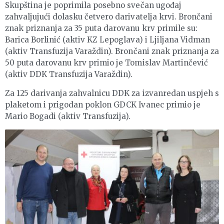
Skupština je poprimila posebno svečan ugođaj
zahvaljujući dolasku četvero darivatelja krvi. Brončani
znak priznanja za 35 puta darovanu krv primile su:
Barica Borlinić (aktiv KZ Lepoglava) i Ljiljana Vidman
(aktiv Transfuzija Varaždin). Brončani znak priznanja za
50 puta darovanu krv primio je Tomislav Martinčević
(aktiv DDK Transfuzija Varaždin).
Za 125 darivanja zahvalnicu DDK za izvanredan uspjeh s
plaketom i prigodan poklon GDCK Ivanec primio je
Mario Bogadi (aktiv Transfuzija).