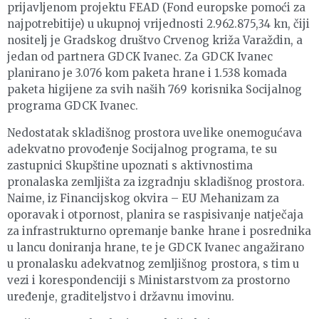
prijavljenom projektu FEAD (Fond europske pomoći za
najpotrebitije) u ukupnoj vrijednosti 2.962.875,34 kn, čiji
nositelj je Gradskog društvo Crvenog križa Varaždin, a
jedan od partnera GDCK Ivanec. Za GDCK Ivanec
planirano je 3.076 kom paketa hrane i 1.538 komada
paketa higijene za svih naših 769 korisnika Socijalnog
programa GDCK Ivanec.
Nedostatak skladišnog prostora uvelike onemogućava
adekvatno provođenje Socijalnog programa, te su
zastupnici Skupštine upoznati s aktivnostima
pronalaska zemljišta za izgradnju skladišnog prostora.
Naime, iz Financijskog okvira – EU Mehanizam za
oporavak i otpornost, planira se raspisivanje natječaja
za infrastrukturno opremanje banke hrane i posrednika
u lancu doniranja hrane, te je GDCK Ivanec angažirano
u pronalasku adekvatnog zemljišnog prostora, s tim u
vezi i korespondenciji s Ministarstvom za prostorno
uređenje, graditeljstvo i državnu imovinu.