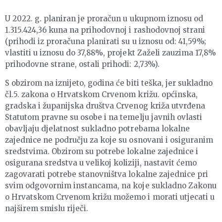
U 2022. g. planiran je proračun u ukupnom iznosu od
1.315.424,36 kuna na prihodovnoj i rashodovnoj strani
(prihodi iz proračuna planirati su u iznosu od: 41,59%;
vlastiti u iznosu do 37,88%, projekt Zaželi zauzima 17,8%
prihodovne strane, ostali prihodi: 2,73%).
S obzirom na iznijeto, godina će biti teška, jer sukladno
čl.5. zakona o Hrvatskom Crvenom križu. općinska,
gradska i županijska društva Crvenog križa utvrđena
Statutom pravne su osobe i na temelju javnih ovlasti
obavljaju djelatnost sukladno potrebama lokalne
zajednice ne području za koje su osnovani i osiguranim
sredstvima. Obzirom su potrebe lokalne zajednice i
osigurana sredstva u velikoj koliziji, nastavit ćemo
zagovarati potrebe stanovništva lokalne zajednice pri
svim odgovornim instancama, na koje sukladno Zakonu
o Hrvatskom Crvenom križu možemo i morati utjecati u
najširem smislu riječi.