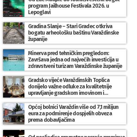
program Jailhouse Festivala 2026. u
Lepoglavi
Gradina Slanje – Stari Gradec otkriva
bogatu arheološku baštinu Varaždinske
županije
Minerva pred tehničkim pregledom:
Završava jedna od najvećih investicija u
zdravstveni turizam Varaždinske županije
Gradsko vijeće Varaždinskih Toplica
donijelo važne odluke za kvalitetnije
upravljanje gradskom imovinom i
komunalnim sustavom
Općoj bolnici Varaždin više od 7,1 milijun
eura za podmirenje dospjelih obveza
prema dobavljačima