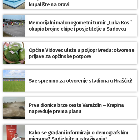
kupalište na Dravi
Memorijalni malonogometni turnir „Luka Kos”
okupio brojne ekipe i posjetitelje u Sudovcu
Općina Vidovec ulaže u poljoprivredu: otvorene
prijave za općinske potpore
Sve spremno za otvorenje stadiona u Hrašćici!
Prva dionica brze ceste Varaždin – Krapina
napreduje prema planu
Kako se građani informiraju o demografskim
mjerama? Sudjelujte u istraživanju!