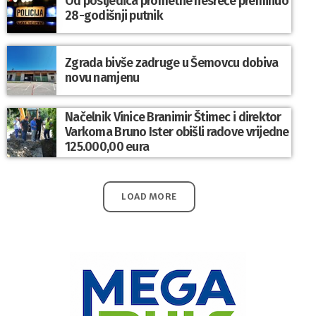
Od posljedica prometne nesreće preminuo
28-godišnji putnik
Zgrada bivše zadruge u Šemovcu dobiva
novu namjenu
Načelnik Vinice Branimir Štimec i direktor
Varkoma Bruno Ister obišli radove vrijedne
125.000,00 eura
LOAD MORE