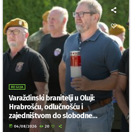
REGIJA
Varaždinski branitelji u Oluji:
Hrabrošću, odlučnošću i
zajedništvom do slobodne
Hrvatske!
today
04/08/2026
20