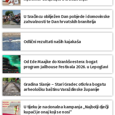
U Sračincu obilježen Dan pobjede i domovinske
zahvalnosti te Dan hrvatskih branitelja
Odlični rezultati naših kajakaša
Od Ede Maajke do Krankšvestera: bogat
program Jailhouse Festivala 2026. u Lepoglavi
Gradina Slanje – Stari Gradec otkriva bogatu
arheološku baštinu Varaždinske županije
U tijeku je nacionalna kampanja „Najbolji dječji
kupaći je onaj koji se nosi“