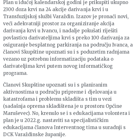
Plan u idućoj kalendarskoj godini je prikupiti ukupno
2300 doza krvi na 24 akcije darivanja krvi i u
Transfuzijskoj službi Varaždin. Izazov je pronaći novi,
veći adekvatniji prostor za organiziranje akcija
darivanja krvi u Ivancu, i nadalje pokušati riješiti
povlasticu darivateljima krvi s preko 100 darivanja za
osiguranje besplatnog parkiranja na području Ivanca, a
članovi Skupštine upoznati su i s poduzetim radnjama
vezano uz potrebnu informatizaciju podataka o
darivateljima krvi putem novog informatičkog
programa.
Članovi Skupštine upoznati su i s planiranim
aktivnostima u području pripreme i djelovanja u
katastrofama i problemu skladišta s tim u vezi
(sadašnja oprema skladištena je u prostoru Općine
Maruševec). No, krenulo se i s edukacijama volontera i
plan je u 2022.g. nastaviti sa specijalističkim
edukacijama članova Interventnog tima u suradnji s
DCK Varaždinske županije.