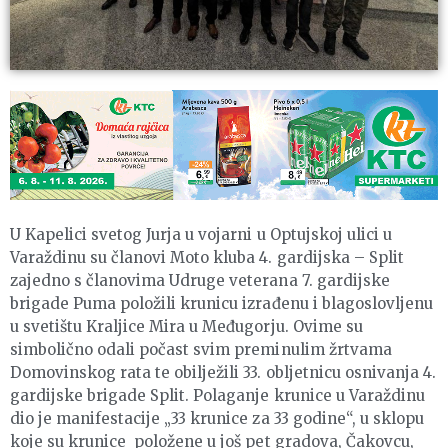
U Kapelici svetog Jurja u vojarni u Optujskoj ulici u
Varaždinu su članovi Moto kluba 4. gardijska – Split
zajedno s članovima Udruge veterana 7. gardijske
brigade Puma položili krunicu izrađenu i blagoslovljenu
u svetištu Kraljice Mira u Međugorju. Ovime su
simbolično odali počast svim preminulim žrtvama
Domovinskog rata te obilježili 33. obljetnicu osnivanja 4.
gardijske brigade Split. Polaganje krunice u Varaždinu
dio je manifestacije „33 krunice za 33 godine“, u sklopu
koje su krunice položene u još pet gradova, Čakovcu,