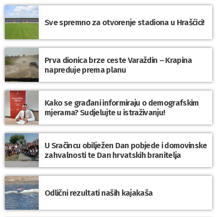
Sve spremno za otvorenje stadiona u Hrašćici!
Prva dionica brze ceste Varaždin – Krapina
napreduje prema planu
Kako se građani informiraju o demografskim
mjerama? Sudjelujte u istraživanju!
U Sračincu obilježen Dan pobjede i domovinske
zahvalnosti te Dan hrvatskih branitelja
Odlični rezultati naših kajakaša