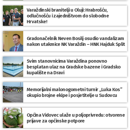
Varaždinski branitelji u Oluji: Hrabrošću,
odlučnošću i zajedništvom do slobodne
Hrvatske!
Gradonačelnik Neven Bosilj osudio vandalizam
nakon utakmice NK Varaždin – HNK Hajduk Split
Svim stanovnicima Varaždina ponovno
besplatan ulaz na Gradske bazene i Gradsko
kupalište na Dravi
Memorijalni malonogometni turnir „Luka Kos”
okupio brojne ekipe i posjetitelje u Sudovcu
Općina Vidovec ulaže u poljoprivredu: otvorene
prijave za općinske potpore