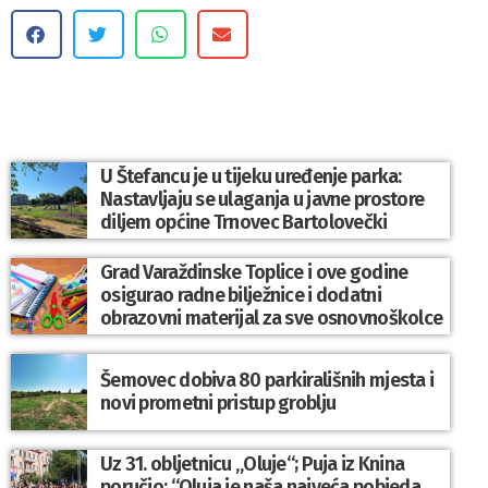
U Štefancu je u tijeku uređenje parka:
Nastavljaju se ulaganja u javne prostore
diljem općine Trnovec Bartolovečki
Grad Varaždinske Toplice i ove godine
osigurao radne bilježnice i dodatni
obrazovni materijal za sve osnovnoškolce
Šemovec dobiva 80 parkirališnih mjesta i
novi prometni pristup groblju
Uz 31. obljetnicu „Oluje“; Puja iz Knina
poručio: “Oluja je naša najveća pobjeda,