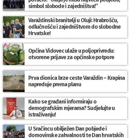
simbol slobode i zajedništva!”
Varaždinski branitelji u Oluji: Hrabrošću,
odlučnošću i zajedništvom do slobodne
Hrvatske!
Općina Vidovec ulaže u poljoprivredu:
otvorene prijave za općinske potpore
Prva dionica brze ceste Varaždin – Krapina
napreduje prema planu
Kako se građani informiraju o
demografskim mjerama? Sudjelujte u
istraživanju!
U Sračincu obilježen Dan pobjede i
domovinske zahvalnosti te Dan hrvatskih