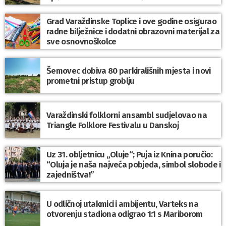
Grad Varaždinske Toplice i ove godine osigurao
radne bilježnice i dodatni obrazovni materijal za
sve osnovnoškolce
Šemovec dobiva 80 parkirališnih mjesta i novi
prometni pristup groblju
Varaždinski folklorni ansambl sudjelovao na
Triangle Folklore Festivalu u Danskoj
Uz 31. obljetnicu „Oluje“; Puja iz Knina poručio:
“Oluja je naša najveća pobjeda, simbol slobode i
zajedništva!”
U odličnoj utakmici i ambijentu, Varteks na
otvorenju stadiona odigrao 1:1 s Mariborom