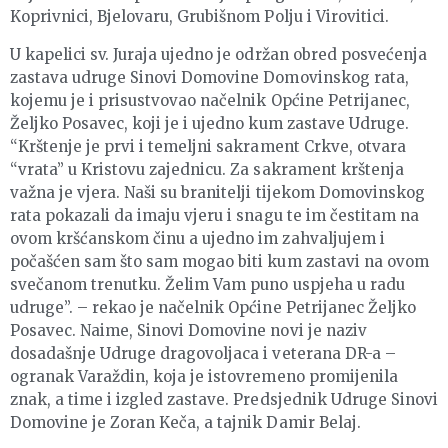
Koprivnici, Bjelovaru, Grubišnom Polju i Virovitici.
U kapelici sv. Juraja ujedno je održan obred posvećenja
zastava udruge Sinovi Domovine Domovinskog rata,
kojemu je i prisustvovao načelnik Općine Petrijanec,
Željko Posavec, koji je i ujedno kum zastave Udruge.
“Krštenje je prvi i temeljni sakrament Crkve, otvara
“vrata” u Kristovu zajednicu. Za sakrament krštenja
važna je vjera. Naši su branitelji tijekom Domovinskog
rata pokazali da imaju vjeru i snagu te im čestitam na
ovom kršćanskom činu a ujedno im zahvaljujem i
počašćen sam što sam mogao biti kum zastavi na ovom
svečanom trenutku. Želim Vam puno uspjeha u radu
udruge”. – rekao je načelnik Općine Petrijanec Željko
Posavec. Naime, Sinovi Domovine novi je naziv
dosadašnje Udruge dragovoljaca i veterana DR-a –
ogranak Varaždin, koja je istovremeno promijenila
znak, a time i izgled zastave. Predsjednik Udruge Sinovi
Domovine je Zoran Keča, a tajnik Damir Belaj.