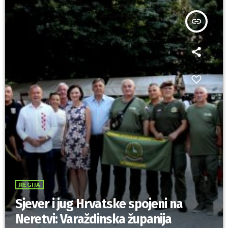
insert_link
REGIJA
Sjever i jug Hrvatske spojeni na
Neretvi: Varaždinska županija