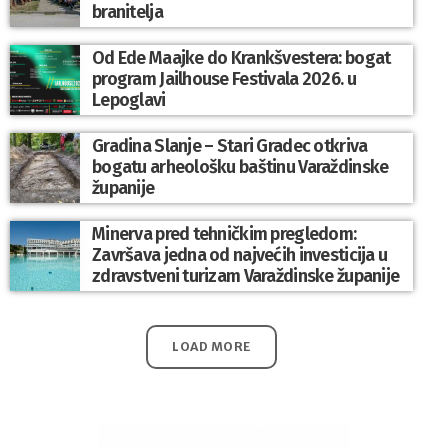
branitelja
Od Ede Maajke do Krankšvestera: bogat
program Jailhouse Festivala 2026. u
Lepoglavi
Gradina Slanje – Stari Gradec otkriva
bogatu arheološku baštinu Varaždinske
županije
Minerva pred tehničkim pregledom:
Završava jedna od najvećih investicija u
zdravstveni turizam Varaždinske županije
LOAD MORE