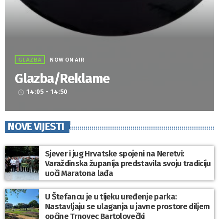
GLAZBA
NOW ON AIR
Glazba/Reklame
14:05 - 14:50
access_time
NOVE VIJESTI
Sjever i jug Hrvatske spojeni na Neretvi:
Varaždinska županija predstavila svoju tradiciju
uoči Maratona lađa
U Štefancu je u tijeku uređenje parka:
Nastavljaju se ulaganja u javne prostore diljem
općine Trnovec Bartolovečki