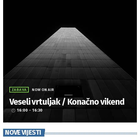
ZABAVA
NOW ON AIR
Veseli vrtuljak / Konačno vikend
16:00 - 16:30
access_time
NOVE VIJESTI