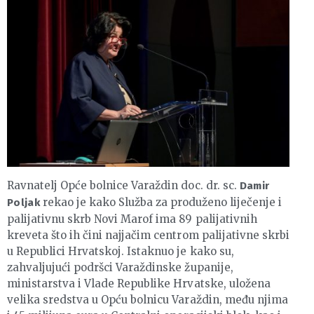
Ravnatelj Opće bolnice Varaždin doc. dr. sc.
Damir
rekao je kako Služba za produženo liječenje i
Poljak
palijativnu skrb Novi Marof ima 89 palijativnih
kreveta što ih čini najjačim centrom palijativne skrbi
u Republici Hrvatskoj. Istaknuo je kako su,
zahvaljujući podršci Varaždinske županije,
ministarstva i Vlade Republike Hrvatske, uložena
velika sredstva u Opću bolnicu Varaždin, među njima