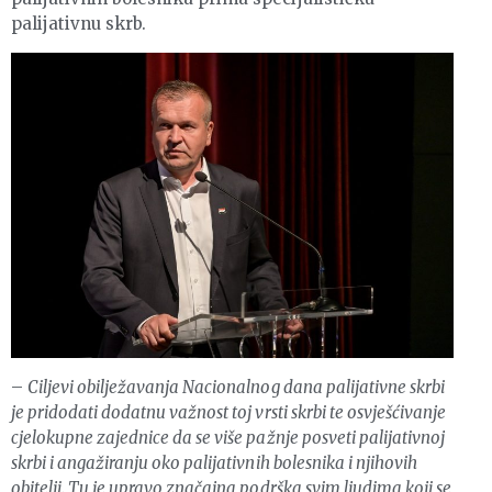
palijativnu skrb.
–
Ciljevi obilježavanja Nacionalnog dana palijativne skrbi
je pridodati dodatnu važnost toj vrsti skrbi te osvješćivanje
cjelokupne zajednice da se više pažnje posveti palijativnoj
skrbi i angažiranju oko palijativnih bolesnika i njihovih
obitelji. Tu je upravo značajna podrška svim ljudima koji se