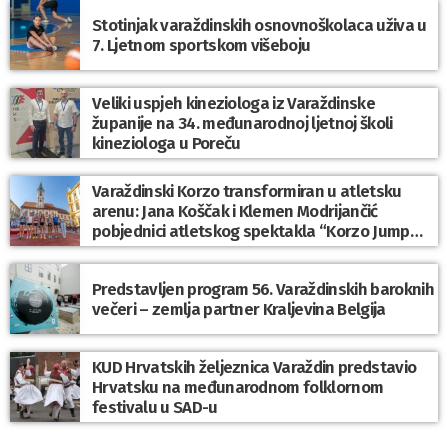
Stotinjak varaždinskih osnovnoškolaca uživa u
7. Ljetnom sportskom višeboju
Veliki uspjeh kineziologa iz Varaždinske
županije na 34. međunarodnoj ljetnoj školi
kineziologa u Poreču
Varaždinski Korzo transformiran u atletsku
arenu: Jana Koščak i Klemen Modrijančić
pobjednici atletskog spektakla “Korzo Jump
2026”
Predstavljen program 56. Varaždinskih baroknih
večeri – zemlja partner Kraljevina Belgija
KUD Hrvatskih željeznica Varaždin predstavio
Hrvatsku na međunarodnom folklornom
festivalu u SAD-u