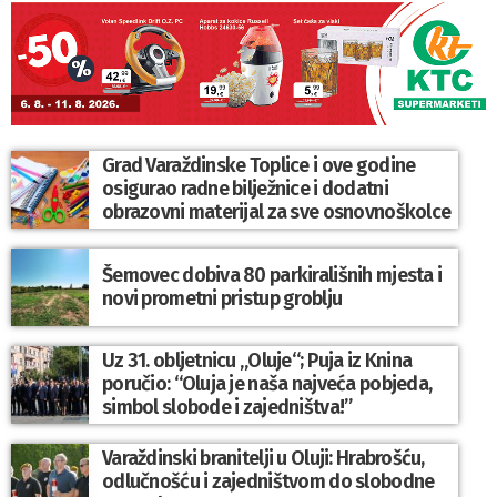
Grad Varaždinske Toplice i ove godine
osigurao radne bilježnice i dodatni
obrazovni materijal za sve osnovnoškolce
Šemovec dobiva 80 parkirališnih mjesta i
novi prometni pristup groblju
Uz 31. obljetnicu „Oluje“; Puja iz Knina
poručio: “Oluja je naša najveća pobjeda,
simbol slobode i zajedništva!”
Varaždinski branitelji u Oluji: Hrabrošću,
odlučnošću i zajedništvom do slobodne