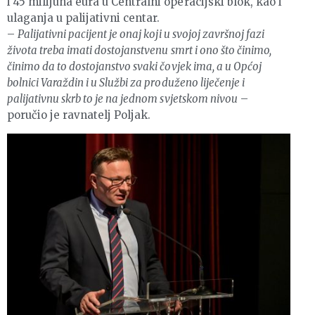
i 45 milijuna eura u Centralni operacijski blok, kao i
ulaganja u palijativni centar.
–
Palijativni pacijent je onaj koji u svojoj završnoj fazi
života treba imati dostojanstvenu smrt i ono što činimo,
činimo da to dostojanstvo svaki čovjek ima, a u Općoj
bolnici Varaždin i u Službi za produženo liječenje i
palijativnu skrb to je na jednom svjetskom nivou
–
poručio je ravnatelj Poljak.