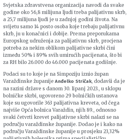
Svjetska zdravstvena organizacija navodi da svake
godine oko 56,8 milijuna ljudi treba palijativnu skrb,
a 25,7 milijuna ljudi je u zadnjoj godini života. Na
svijetu samo 14 posto osoba koje trebaju palijativnu
skrb, ju u konačnici i dobije. Prema preporukama
Europskog udruženja za palijativnu skrb, procjena
potreba za nekim oblikom palijativne skrbi čini
između 50% i 89% svih umirućih pacijenata, što bi
za RH bilo 26.000 do 46.000 pacijenata godišnje.
Podaci su to koje je na Simpoziju iznio župan
Varaždinske županije
, dodavši da je
Anđelko Stričak
na razini države s danom 30. lipanj 2023., u sklopu
bolničke skrbi, ugovoreno 29 bolničkih ustanova
koje su ugovorile 363 palijativna kreveta, od čega
najviše Opća bolnica Varaždin, njih 89., odnosno
svaki četvrti krevet palijativne skrbi nalazi se na
području varaždinske županije. Dodao je i kako na
području Varaždinske županije u prosjeku 23,32%
palijativnih bolesnika prima specijalističku