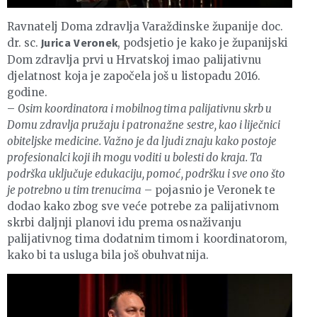
Ravnatelj Doma zdravlja Varaždinske županije doc.
dr. sc.
, podsjetio je kako je županijski
Jurica Veronek
Dom zdravlja prvi u Hrvatskoj imao palijativnu
djelatnost koja je započela još u listopadu 2016.
godine.
–
Osim koordinatora i mobilnog tima palijativnu skrb u
Domu zdravlja pružaju i patronažne sestre, kao i liječnici
obiteljske medicine. Važno je da ljudi znaju kako postoje
profesionalci koji ih mogu voditi u bolesti do kraja. Ta
podrška uključuje edukaciju, pomoć, podršku i sve ono što
je potrebno u tim trenucima
– pojasnio je Veronek te
dodao kako zbog sve veće potrebe za palijativnom
skrbi daljnji planovi idu prema osnaživanju
palijativnog tima dodatnim timom i koordinatorom,
kako bi ta usluga bila još obuhvatnija.