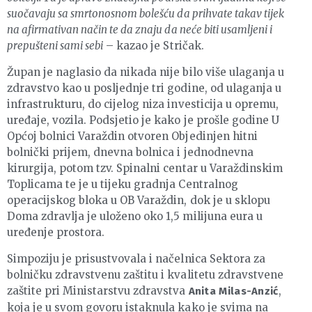
suočavaju sa smrtonosnom bolešću da prihvate takav tijek
na afirmativan način te da znaju da neće biti usamljeni i
prepušteni sami sebi
– kazao je Stričak.
Župan je naglasio da nikada nije bilo više ulaganja u
zdravstvo kao u posljednje tri godine, od ulaganja u
infrastrukturu, do cijelog niza investicija u opremu,
uređaje, vozila. Podsjetio je kako je prošle godine U
Općoj bolnici Varaždin otvoren Objedinjen hitni
bolnički prijem, dnevna bolnica i jednodnevna
kirurgija, potom tzv. Spinalni centar u Varaždinskim
Toplicama te je u tijeku gradnja Centralnog
operacijskog bloka u OB Varaždin, dok je u sklopu
Doma zdravlja je uloženo oko 1,5 milijuna eura u
uređenje prostora.
Simpoziju je prisustvovala i načelnica Sektora za
bolničku zdravstvenu zaštitu i kvalitetu zdravstvene
zaštite pri Ministarstvu zdravstva
,
Anita Milas-Anzić
koja je u svom govoru istaknula kako je svima na