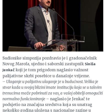
Sudionike simpozija pozdravio je i gradonačelnik
Novog Marofa, ujedno i saborski zastupnik
Siniša
koji je tom prigodom naglasio važnost
Jenkač
palijativne skrbi posebice u današnje vrijeme.
–
Ulaganje u palijativu ulaganje je u budućnost. Velika je
stvar kada u svojoj blizini imate instituciju koja se u takvim
trenucima može pobrinuti za vas, a vašoj obitelji omogućiti
normalno funkcioniranje
– naglasio je Jenkač te
podsjetio na značajna sredstva koja su unatrag
nekoliko godina uložena s nacionalne razine u