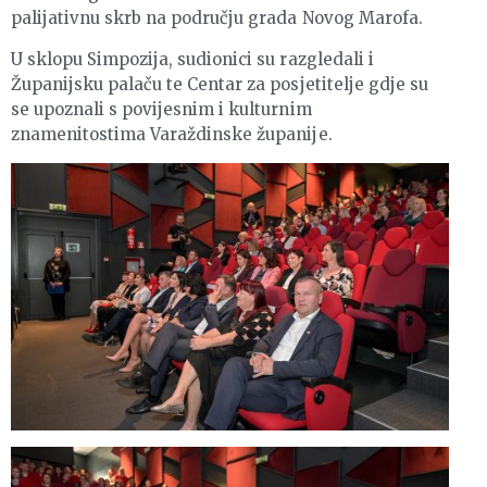
palijativnu skrb na području grada Novog Marofa.
U sklopu Simpozija, sudionici su razgledali i
Županijsku palaču te Centar za posjetitelje gdje su
se upoznali s povijesnim i kulturnim
znamenitostima Varaždinske županije.