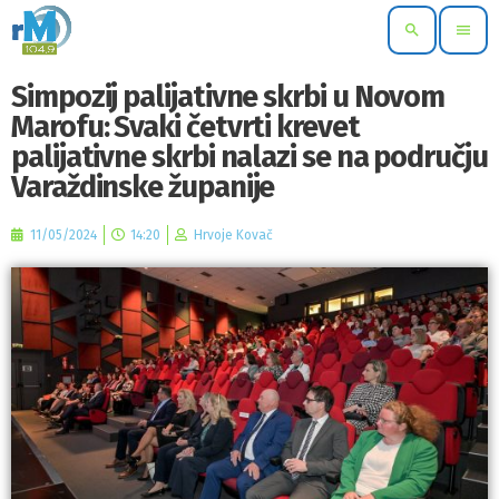
search
menu
Simpozij palijativne skrbi u Novom
Marofu: Svaki četvrti krevet
palijativne skrbi nalazi se na području
Varaždinske županije
11/05/2024
14:20
Hrvoje Kovač