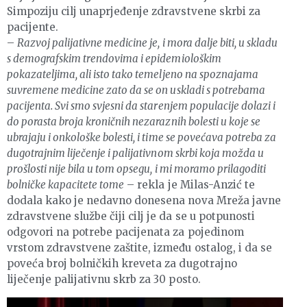
Simpoziju cilj unaprjeđenje zdravstvene skrbi za
pacijente.
–
Razvoj palijativne medicine je, i mora dalje biti, u skladu
s demografskim trendovima i epidemiološkim
pokazateljima, ali isto tako temeljeno na spoznajama
suvremene medicine zato da se on uskladi s potrebama
pacijenta. Svi smo svjesni da starenjem populacije dolazi i
do porasta broja kroničnih nezaraznih bolesti u koje se
ubrajaju i onkološke bolesti, i time se povećava potreba za
dugotrajnim liječenje i palijativnom skrbi koja možda u
prošlosti nije bila u tom opsegu, i mi moramo prilagoditi
bolničke kapacitete tome
– rekla je Milas-Anzić te
dodala kako je nedavno donesena nova Mreža javne
zdravstvene službe čiji cilj je da se u potpunosti
odgovori na potrebe pacijenata za pojedinom
vrstom zdravstvene zaštite, između ostalog, i da se
poveća broj bolničkih kreveta za dugotrajno
liječenje palijativnu skrb za 30 posto.