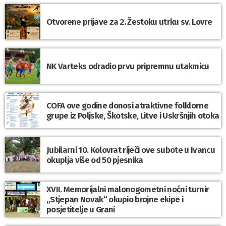
Otvorene prijave za 2. Žestoku utrku sv. Lovre
NK Varteks odradio prvu pripremnu utakmicu
COFA ove godine donosi atraktivne folklorne
grupe iz Poljske, Škotske, Litve i Uskršnjih otoka
Jubilarni 10. Kolovrat riječi ove subote u Ivancu
okuplja više od 50 pjesnika
XVII. Memorijalni malonogometni noćni turnir
„Stjepan Novak“ okupio brojne ekipe i
posjetitelje u Grani