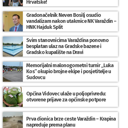
Hrvatske!
Gradonačelnik Neven Bosilj osudio
vandalizam nakon utakmice NK Varaždin –
HNK Hajduk Split
Svim stanovnicima Varaždina ponovno
besplatan ulaz na Gradske bazene i
Gradsko kupalište na Dravi
Memorijalni malonogometni turnir „Luka
Kos” okupio brojne ekipe i posjetitelje u
Sudovcu
Općina Vidovec ulaže u poljoprivredu:
otvorene prijave za općinske potpore
Prva dionica brze ceste Varaždin – Krapina
napreduje prema planu