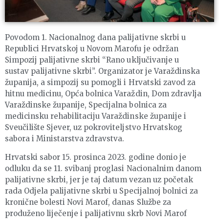
Povodom 1. Nacionalnog dana palijativne skrbi u
Republici Hrvatskoj u Novom Marofu je održan
Simpozij palijativne skrbi “Rano uključivanje u
sustav palijativne skrbi”. Organizator je Varaždinska
županija, a simpozij su pomogli i Hrvatski zavod za
hitnu medicinu, Opća bolnica Varaždin, Dom zdravlja
Varaždinske županije, Specijalna bolnica za
medicinsku rehabilitaciju Varaždinske županije i
Sveučilište Sjever, uz pokroviteljstvo Hrvatskog
sabora i Ministarstva zdravstva.
Hrvatski sabor 15. prosinca 2023. godine donio je
odluku da se 11. svibanj proglasi Nacionalnim danom
palijativne skrbi, jer je taj datum vezan uz početak
rada Odjela palijativne skrbi u Specijalnoj bolnici za
kronične bolesti Novi Marof, danas Službe za
produženo liječenje i palijativnu skrb Novi Marof