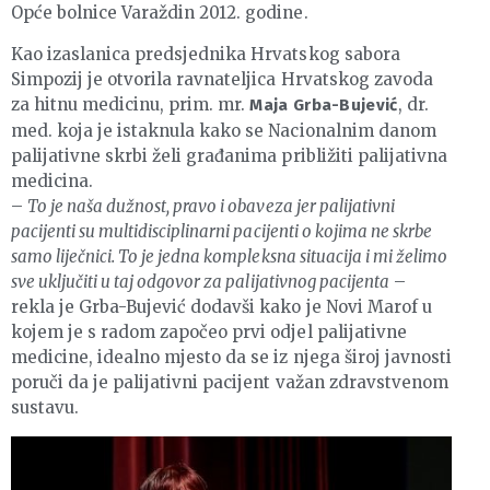
Opće bolnice Varaždin 2012. godine.
Kao izaslanica predsjednika Hrvatskog sabora
Simpozij je otvorila ravnateljica Hrvatskog zavoda
za hitnu medicinu, prim. mr.
, dr.
Maja Grba-Bujević
med. koja je istaknula kako se Nacionalnim danom
palijativne skrbi želi građanima približiti palijativna
medicina.
–
To je naša dužnost, pravo i obaveza jer palijativni
pacijenti su multidisciplinarni pacijenti o kojima ne skrbe
samo liječnici. To je jedna kompleksna situacija i mi želimo
sve uključiti u taj odgovor za palijativnog pacijenta
–
rekla je Grba-Bujević dodavši kako je Novi Marof u
kojem je s radom započeo prvi odjel palijativne
medicine, idealno mjesto da se iz njega široj javnosti
poruči da je palijativni pacijent važan zdravstvenom
sustavu.