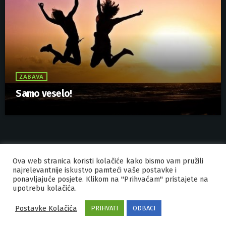
ZABAVA
Samo veselo!
Ova web stranica koristi kolačiće kako bismo vam pružili
IZRADA I HOSTING
ORBIS
najrelevantnije iskustvo pamteći vaše postavke i
ponavljajuće posjete. Klikom na "Prihvaćam" pristajete na
MARKETING
PRAVILA PRIVATNOSTI
upotrebu kolačića.
Postavke Kolačića
PRIHVATI
ODBACI