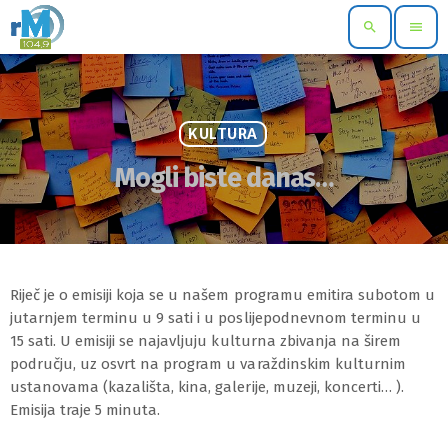
search
menu
KULTURA
Mogli biste danas…
Riječ je o emisiji koja se u našem programu emitira subotom u
jutarnjem terminu u 9 sati i u poslijepodnevnom terminu u
15 sati. U emisiji se najavljuju kulturna zbivanja na širem
području, uz osvrt na program u varaždinskim kulturnim
ustanovama (kazališta, kina, galerije, muzeji, koncerti… ).
Emisija traje 5 minuta.