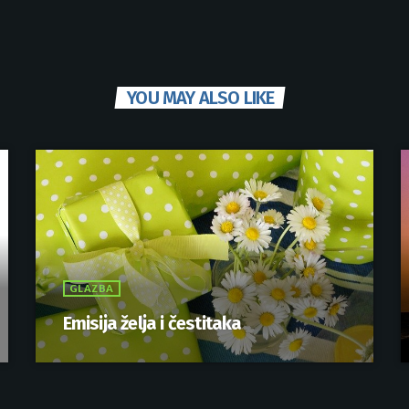
YOU MAY ALSO LIKE
GLAZBA
Emisija želja i čestitaka