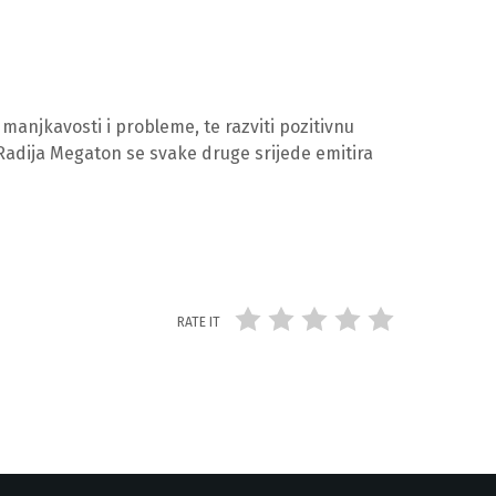
manjkavosti i probleme, te razviti pozitivnu
 Radija Megaton se svake druge srijede emitira
RATE IT