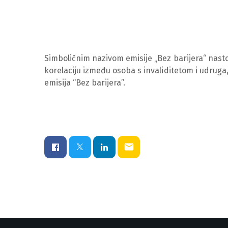
Simboličnim nazivom emisije „Bez barijera“ nastoj
korelaciju između osoba s invaliditetom i udruga,
emisija “Bez barijera”.
email