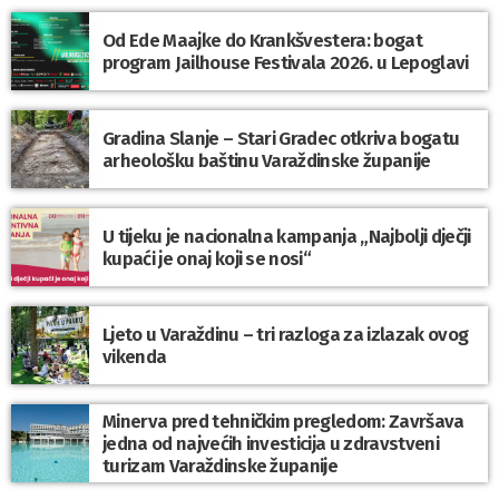
Od Ede Maajke do Krankšvestera: bogat
program Jailhouse Festivala 2026. u Lepoglavi
Gradina Slanje – Stari Gradec otkriva bogatu
arheološku baštinu Varaždinske županije
U tijeku je nacionalna kampanja „Najbolji dječji
kupaći je onaj koji se nosi“
Ljeto u Varaždinu – tri razloga za izlazak ovog
vikenda
Minerva pred tehničkim pregledom: Završava
jedna od najvećih investicija u zdravstveni
turizam Varaždinske županije