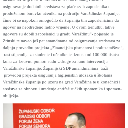
osiguravanje dodatnih sredstava za plaće svih zaposlenika u
produženom boravku učenika na području Varaždinske županije,
čime bi se napokon omogućilo da županija tim zaposlenicima da
ugovor na neodređeno radno vrijeme. U ovom trenutku, takve
ugovore su dobili zaposlenici u gradu Varaždinu”- pojasnio je
Zrinski te naveo još pet amandmana od osiguravanja sredstava za
daljnju provedbu projekta „Financijska pismenost i poduzetništvo“,
rast stipendija za studente i učenike te iznosu od 100.000 tisuća
kuna za izravnu pomoć radu Udruge za ranu intervenciju
Varaždinske županije. Županijski SDP amandmanima traži
provedbu projekta osiguranja higijenskih uložaka u školama
Varaždinske županije po uzoru na grad Varaždina te u konačnici i
sredstva za obnovu i uređenje antifašističkih spomenika i spomen-
obilježja.