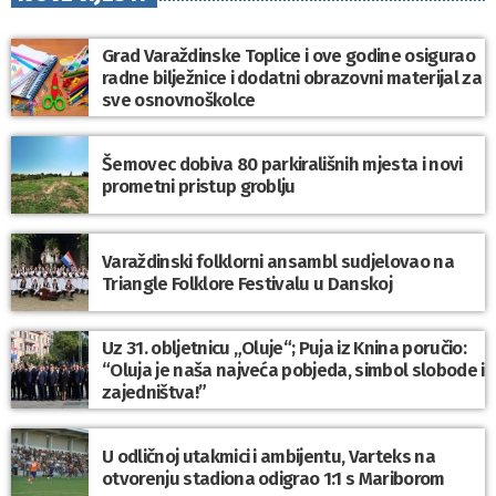
Grad Varaždinske Toplice i ove godine osigurao
radne bilježnice i dodatni obrazovni materijal za
sve osnovnoškolce
Šemovec dobiva 80 parkirališnih mjesta i novi
prometni pristup groblju
Varaždinski folklorni ansambl sudjelovao na
Triangle Folklore Festivalu u Danskoj
Uz 31. obljetnicu „Oluje“; Puja iz Knina poručio:
“Oluja je naša najveća pobjeda, simbol slobode i
zajedništva!”
U odličnoj utakmici i ambijentu, Varteks na
otvorenju stadiona odigrao 1:1 s Mariborom