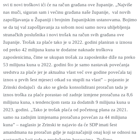
svi ti novi troškovi ići će na račun građana ove županije.
„
Najviše
nas muči, siguran sam i većinu građana naše županije, val novih
zapošljavanja u Županiji i brojnim županijskim ustanovama. Bojimo
se da taj val zapošljavanja za sobom nosi samo nova uhljebljenja
stranačkih poslušnika i novi trošak na račun svih građana ove
županije. Trošak za plaće tako je u 2022. godini planiran u iznosu
od preko 42 milijuna kuna te dodatne naknade troškova
zaposlenicima, čime se ukupan trošak za zaposlenike diže na preko
53 milijuna kuna u 2022. godini što je samo nastavak povećanja
sredstva za plaće jer je aktualna vlast već ove godine povećala taj
iznos u prvih šest mjeseci otkad su stupili na vlast” – pojasnio je
Zrinski dodajući da ako se gleda konsolidirani proračun tada je
iznos troška za plaće porastao od zadnje izmjene proračuna za 8,6
milijuna kuna, s tendencijom rasta za dodatnih 9 milijuna kuna u
2023. godini.
„
Tako je trošak plaća od početnog plana za 2021.
samo na zadnjim izmjenama proračuna povećan za 44 milijuna
kuna” – naglasio je Zrinski te najavio da će SDP imati šest
amandmana na proračun gdje je najznačajniji onaj koji se odnosi na
nastavnike koji rade u produženim boravcima.
„
Tražimo