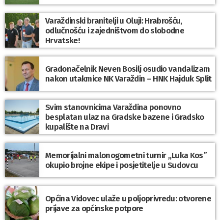
Varaždinski branitelji u Oluji: Hrabrošću,
odlučnošću i zajedništvom do slobodne
Hrvatske!
Gradonačelnik Neven Bosilj osudio vandalizam
nakon utakmice NK Varaždin – HNK Hajduk Split
Svim stanovnicima Varaždina ponovno
besplatan ulaz na Gradske bazene i Gradsko
kupalište na Dravi
Memorijalni malonogometni turnir „Luka Kos”
okupio brojne ekipe i posjetitelje u Sudovcu
Općina Vidovec ulaže u poljoprivredu: otvorene
prijave za općinske potpore