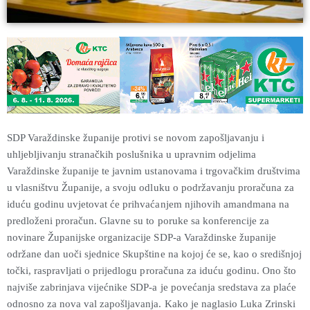
SDP Varaždinske županije protivi se novom zapošljavanju i
uhljebljivanju stranačkih poslušnika u upravnim odjelima
Varaždinske županije te javnim ustanovama i trgovačkim društvima
u vlasništvu Županije, a svoju odluku o podržavanju proračuna za
iduću godinu uvjetovat će prihvaćanjem njihovih amandmana na
predloženi proračun. Glavne su to poruke sa konferencije za
novinare Županijske organizacije SDP-a Varaždinske županije
održane dan uoči sjednice Skupštine na kojoj će se, kao o središnjoj
točki, raspravljati o prijedlogu proračuna za iduću godinu. Ono što
najviše zabrinjava vijećnike SDP-a je povećanja sredstava za plaće
odnosno za nova val zapošljavanja. Kako je naglasio Luka Zrinski