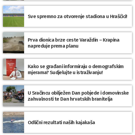
Sve spremno za otvorenje stadiona u Hrašćici!
Prva dionica brze ceste Varaždin – Krapina
napreduje prema planu
Kako se građani informiraju o demografskim
mjerama? Sudjelujte u istraživanju!
U Sračincu obilježen Dan pobjede i domovinske
zahvalnosti te Dan hrvatskih branitelja
Odlični rezultati naših kajakaša