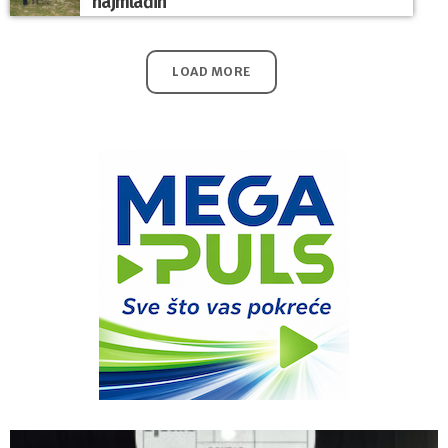
najmlađih
LOAD MORE