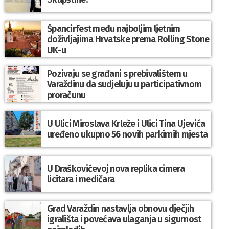
Špancirfest među najboljim ljetnim
doživljajima Hrvatske prema Rolling Stone
UK-u
Pozivaju se građani s prebivalištem u
Varaždinu da sudjeluju u participativnom
proračunu
U Ulici Miroslava Krleže i Ulici Tina Ujevića
uređeno ukupno 56 novih parkirnih mjesta
U Draškovićevoj nova replika cimera
licitara i medičara
Grad Varaždin nastavlja obnovu dječjih
igrališta i povećava ulaganja u sigurnost