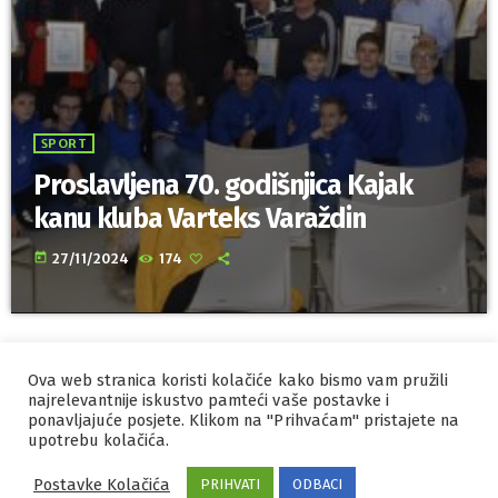
SPORT
Proslavljena 70. godišnjica Kajak
kanu kluba Varteks Varaždin
today
27/11/2024
174
Ova web stranica koristi kolačiće kako bismo vam pružili
IZRADA I HOSTING
ORBIS
najrelevantnije iskustvo pamteći vaše postavke i
ponavljajuće posjete. Klikom na "Prihvaćam" pristajete na
MARKETING
PRAVILA PRIVATNOSTI
upotrebu kolačića.
Postavke Kolačića
PRIHVATI
ODBACI