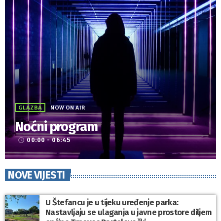
GLAZBA
NOW ON AIR
Noćni program
00:00 - 06:45
access_time
NOVE VIJESTI
U Štefancu je u tijeku uređenje parka:
Nastavljaju se ulaganja u javne prostore diljem