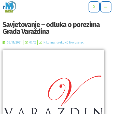
search
menu
Savjetovanje – odluka o porezima
Grada Varaždina
05/11/2021
07:12
Nikolina Jureković Novoselec