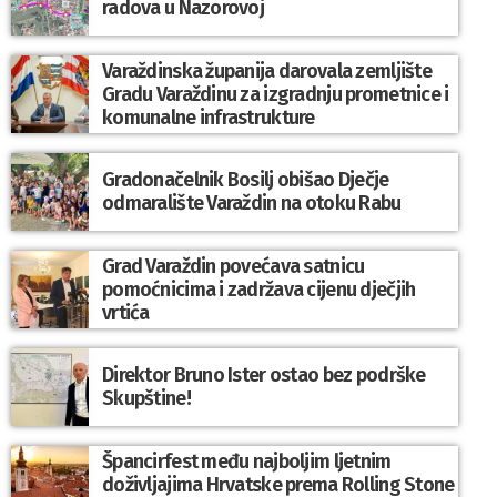
radova u Nazorovoj
Varaždinska županija darovala zemljište
Gradu Varaždinu za izgradnju prometnice i
komunalne infrastrukture
Gradonačelnik Bosilj obišao Dječje
odmaralište Varaždin na otoku Rabu
Grad Varaždin povećava satnicu
pomoćnicima i zadržava cijenu dječjih
vrtića
Direktor Bruno Ister ostao bez podrške
Skupštine!
Špancirfest među najboljim ljetnim
doživljajima Hrvatske prema Rolling Stone