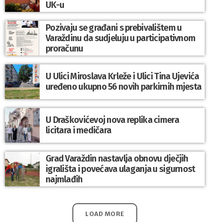
UK-u
Pozivaju se građani s prebivalištem u
Varaždinu da sudjeluju u participativnom
proračunu
U Ulici Miroslava Krleže i Ulici Tina Ujevića
uređeno ukupno 56 novih parkirnih mjesta
U Draškovićevoj nova replika cimera
licitara i medičara
Grad Varaždin nastavlja obnovu dječjih
igrališta i povećava ulaganja u sigurnost
najmlađih
LOAD MORE