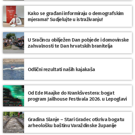
Kako se građani informiraju o demografskim
mjerama? Sudjelujte u istraživanju!
U Sračincu obilježen Dan pobjede i domovinske
zahvalnosti te Dan hrvatskih branitelja
Odlični rezultati naših kajakaša
Od Ede Maajke do Krankšvestera: bogat
program Jailhouse Festivala 2026. u Lepoglavi
Gradina Slanje – Stari Gradec otkriva bogatu
arheološku baštinu Varaždinske županije