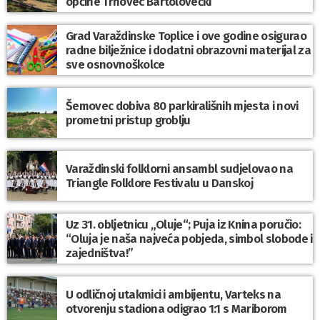
općine Trnovec Bartolovečki
Grad Varaždinske Toplice i ove godine osigurao
radne bilježnice i dodatni obrazovni materijal za
sve osnovnoškolce
Šemovec dobiva 80 parkirališnih mjesta i novi
prometni pristup groblju
Varaždinski folklorni ansambl sudjelovao na
Triangle Folklore Festivalu u Danskoj
Uz 31. obljetnicu „Oluje“; Puja iz Knina poručio:
“Oluja je naša najveća pobjeda, simbol slobode i
zajedništva!”
U odličnoj utakmici i ambijentu, Varteks na
otvorenju stadiona odigrao 1:1 s Mariborom