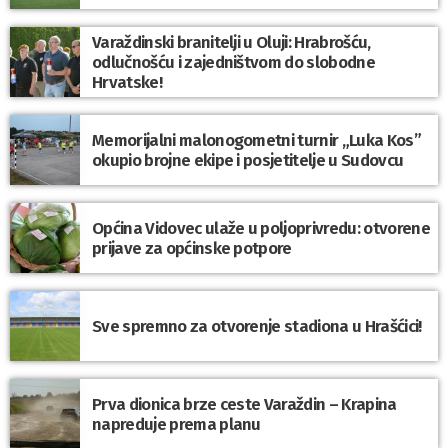
Varaždinski branitelji u Oluji: Hrabrošću,
odlučnošću i zajedništvom do slobodne
Hrvatske!
Memorijalni malonogometni turnir „Luka Kos”
okupio brojne ekipe i posjetitelje u Sudovcu
Općina Vidovec ulaže u poljoprivredu: otvorene
prijave za općinske potpore
Sve spremno za otvorenje stadiona u Hrašćici!
Prva dionica brze ceste Varaždin – Krapina
napreduje prema planu