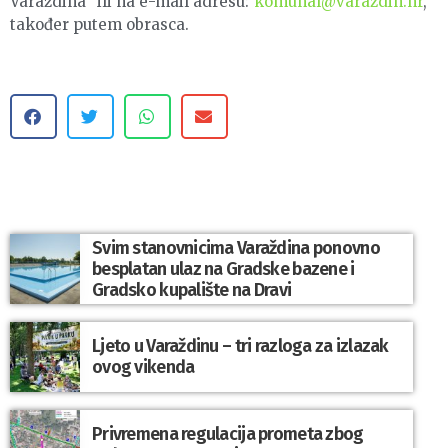
Varaždina“ ili na e-mail adresu:
komunal@varazdin.hr
,
također putem obrasca.
Svim stanovnicima Varaždina ponovno
besplatan ulaz na Gradske bazene i
Gradsko kupalište na Dravi
Ljeto u Varaždinu – tri razloga za izlazak
ovog vikenda
Privremena regulacija prometa zbog