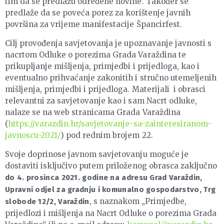
tim da se predlažu određene novine. Također se
predlaže da se poveća porez za korištenje javnih
površina za vrijeme manifestacije Špancirfest.
Cilj provođenja savjetovanja je upoznavanje javnosti s
nacrtom Odluke o porezima Grada Varaždina te
prikupljanje mišljenja, primjedbi i prijedloga, kao i
eventualno prihvaćanje zakonitih i stručno utemeljenih
mišljenja, primjedbi i prijedloga. Materijali i obrasci
relevantni za savjetovanje kao i sam Nacrt odluke,
nalaze se na web stranicama Grada Varaždina
(
https://varazdin.hr/savjetovanje-sa-zainteresiranom-
javnoscu-2021/
) pod rednim brojem 22.
Svoje doprinose javnom savjetovanju moguće je
dostaviti isključivo putem priloženog obrasca zaključno
do 4. prosinca 2021. godine na adresu Grad Varaždin,
Upravni odjel za gradnju i komunalno gospodarstvo, Trg
, s naznakom „Primjedbe,
slobode 12/2, Varaždin
prijedlozi i mišljenja na Nacrt Odluke o porezima Grada