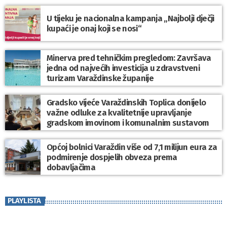
U tijeku je nacionalna kampanja „Najbolji dječji
kupaći je onaj koji se nosi“
Minerva pred tehničkim pregledom: Završava
jedna od najvećih investicija u zdravstveni
turizam Varaždinske županije
Gradsko vijeće Varaždinskih Toplica donijelo
važne odluke za kvalitetnije upravljanje
gradskom imovinom i komunalnim sustavom
Općoj bolnici Varaždin više od 7,1 milijun eura za
podmirenje dospjelih obveza prema
dobavljačima
PLAYLISTA