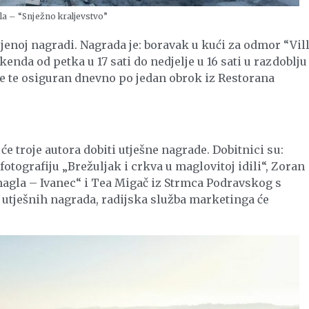
la – “Snježno kraljevstvo”
ojenoj nagradi. Nagrada je: boravak u kući za odmor “Vil
enda od petka u 17 sati do nedjelje u 16 sati u razdoblju
ine te osiguran dnevno po jedan obrok iz Restorana
će troje autora dobiti utješne nagrade. Dobitnici su:
otografiju „Brežuljak i crkva u maglovitoj idili“, Zoran
magla – Ivanec“ i Tea Migač iz Strmca Podravskog s
e utješnih nagrada, radijska služba marketinga će