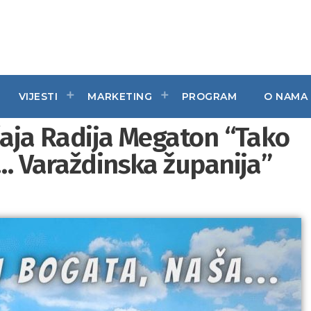
VIJESTI
MARKETING
PROGRAM
O NAMA
čaja Radija Megaton “Tako
a… Varaždinska županija”