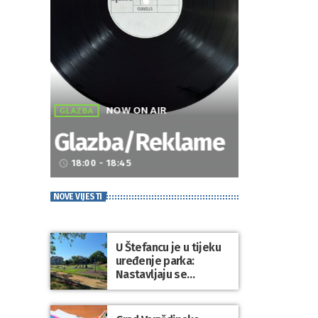
NOW ON AIR
GLAZBA
Glazba/Reklame
18:00 - 18:45
access_time
NOVE VIJESTI
U Štefancu je u tijeku
uređenje parka:
Nastavljaju se
ulaganja u javne
prostore diljem
općine Trnovec