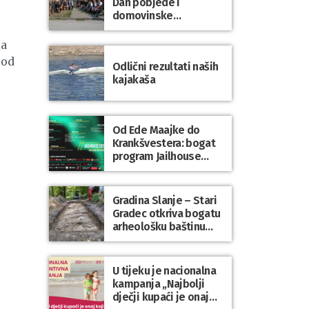
Dan pobjede i
domovinske
zahvalnosti te Dan
hrvatskih branitelja
la
 od
Odlični rezultati naših
kajakaša
Od Ede Maajke do
Krankšvestera: bogat
program Jailhouse
Festivala 2026. u
Lepoglavi
Gradina Slanje – Stari
Gradec otkriva bogatu
arheološku baštinu
Varaždinske županije
U tijeku je nacionalna
kampanja „Najbolji
dječji kupaći je onaj