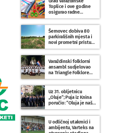
Grad Varaždinske
Bartolovečki
Toplice i ove godine
osigurao radne
bilježnice i dodatni
obrazovni materijal za
sve osnovnoškolce
Šemovec dobiva 80
parkirališnih mjesta i
novi prometni pristup
groblju
Varaždinski folklorni
ansambl sudjelovao
na Triangle Folklore
Festivalu u Danskoj
Uz 31. obljetnicu
„Oluje“; Puja iz Knina
poručio: “Oluja je naša
najveća pobjeda,
simbol slobode i
zajedništva!”
U odličnoj utakmici i
ambijentu, Varteks na