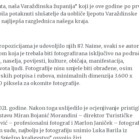
gata, naša Varaždinska županija“ koji je ove godine po pr
bila potaknuti slušatelje da uobliče ljepotu Varaždinske
i najljepša razglednica našega kraja.
propozicijama je udovoljilo njih 87. Naime, svaki se autor
m koja je trebala biti fotografirana isključivo na podru
aselja, povijesti, kulture, običaja, manifestacija,
vota ljudi. Fotografije nisu smjele biti obrađene, osim
orskih potpisa i rubova, minimalnih dimenzija 3.600 x
0 piksela za okomite fotografije.
2021. godine. Nakon toga uslijedilo je ocjenjivanje pristig
 sastavu Miran Bojanić Morandini – direktor Turističke
vić – profesionalni fotograf i Marlon Janiček – fotograf
sudu, najbolju je fotografiju snimio Luka Barila iz
Snježno kraljevstvo“ osvojio žiri.