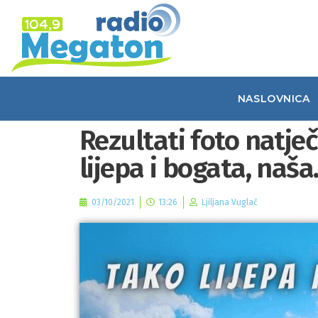
NASLOVNICA
Rezultati foto natje
lijepa i bogata, naš
03/10/2021
13:26
Ljiljana Vuglač