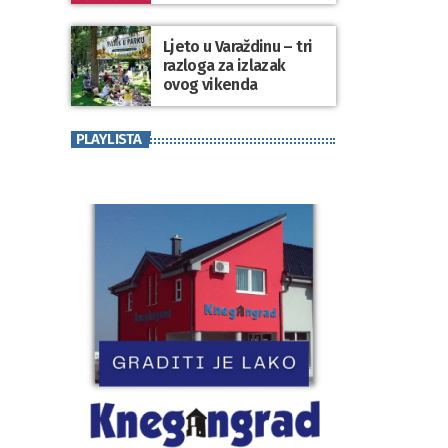
koji se nosi“
Ljeto u Varaždinu – tri
razloga za izlazak
ovog vikenda
PLAYLISTA