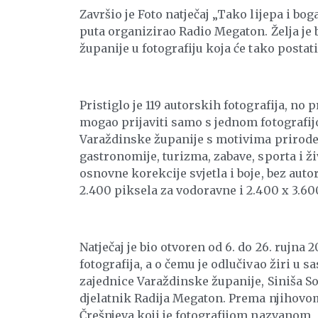
Završio je Foto natječaj „Tako lijepa i bo
puta organizirao Radio Megaton. Želja je 
županije u fotografiju koja će tako postat
Pristiglo je 119 autorskih fotografija, no 
mogao prijaviti samo s jednom fotografijo
Varaždinske županije s motivima prirode, n
gastronomije, turizma, zabave, sporta i ži
osnovne korekcije svjetla i boje, bez aut
2.400 piksela za vodoravne i 2.400 x 3.60
Natječaj je bio otvoren od 6. do 26. rujna 
fotografija, a o čemu je odlučivao žiri u
zajednice Varaždinske županije, Siniša So
djelatnik Radija Megaton. Prema njihovom 
Črešnjeva koji je fotografijom nazvanom „