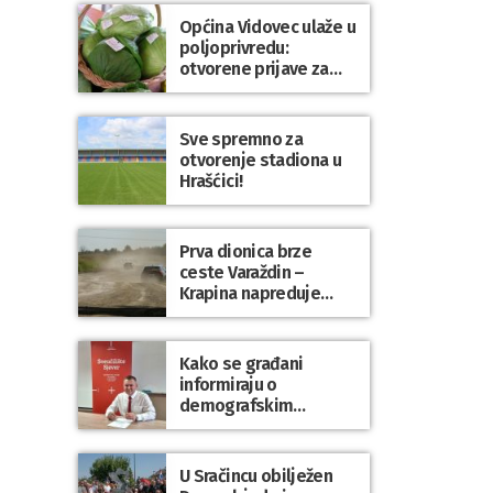
Općina Vidovec ulaže u
poljoprivredu:
otvorene prijave za
općinske potpore
Sve spremno za
otvorenje stadiona u
Hrašćici!
Prva dionica brze
ceste Varaždin –
Krapina napreduje
prema planu
Kako se građani
informiraju o
demografskim
mjerama? Sudjelujte u
istraživanju!
U Sračincu obilježen