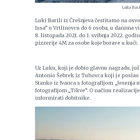
Luka Bari
Luki Barili iz Črešnjeva čestitamo na osv
Issa” u Vrtlinovcu do 6 osoba, u danima vik
8. listopada 2021. do 1. svibnja 2022. god
pizzerije 4M za osobe koje borave u kući.
Uz Luku, koji je dobio glavnu nagradu, još 
Antonio Šebrek iz Tuhovca koji je poslao f
Stanko iz Ivanca s fotografijom „Jesenja 
fotografijom „Tikve“. O načinu realizacij
informirati dobitnike.