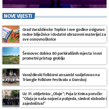
NOVE VIJESTI
Grad Varaždinske Toplice i ove godine osigurao
radne bilježnice i dodatni obrazovni materijal za
sve osnovnoškolce
Šemovec dobiva 80 parkirališnih mjesta i novi
prometni pristup groblju
Varaždinski folklorni ansambl sudjelovao na
Triangle Folklore Festivalu u Danskoj
Uz 31. obljetnicu „Oluje“; Puja iz Knina poručio:
“Oluja je naša najveća pobjeda, simbol slobode i
zajedništva!”