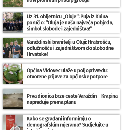
novi prometni pristup groblju
Uz 31. obljetnicu „Oluje“; Puja iz Knina
poručio: “Oluja je naša najveća pobjeda,
simbol slobode i zajedništva!”
Varaždinski branitelji u Oluji: Hrabrošću,
odlučnošću i zajedništvom do slobodne
Hrvatske!
Općina Vidovec ulaže u poljoprivredu:
otvorene prijave za općinske potpore
Prva dionica brze ceste Varaždin – Krapina
napreduje prema planu
Kako se građani informiraju o
demografskim mjerama? Sudjelujte u