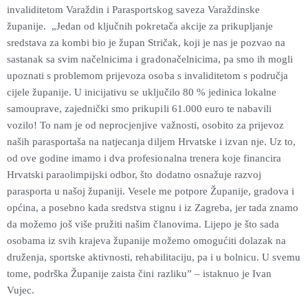
invaliditetom Varaždin i Parasportskog saveza Varaždinske
županije. „Jedan od ključnih pokretača akcije za prikupljanje
sredstava za kombi bio je župan Stričak, koji je nas je pozvao na
sastanak sa svim načelnicima i gradonačelnicima, pa smo ih mogli
upoznati s problemom prijevoza osoba s invaliditetom s područja
cijele županije. U inicijativu se uključilo 80 % jedinica lokalne
samouprave, zajednički smo prikupili 61.000 euro te nabavili
vozilo! To nam je od neprocjenjive važnosti, osobito za prijevoz
naših parasportaša na natjecanja diljem Hrvatske i izvan nje. Uz to,
od ove godine imamo i dva profesionalna trenera koje financira
Hrvatski paraolimpijski odbor, što dodatno osnažuje razvoj
parasporta u našoj županiji. Vesele me potpore Županije, gradova i
općina, a posebno kada sredstva stignu i iz Zagreba, jer tada znamo
da možemo još više pružiti našim članovima. Lijepo je što sada
osobama iz svih krajeva županije možemo omogućiti dolazak na
druženja, sportske aktivnosti, rehabilitaciju, pa i u bolnicu. U svemu
tome, podrška Županije zaista čini razliku” – istaknuo je Ivan
Vujec.