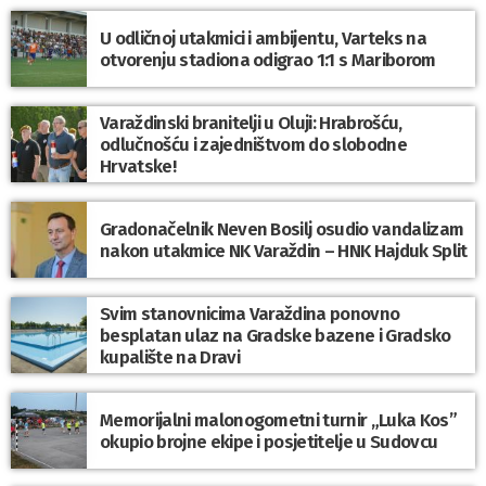
U odličnoj utakmici i ambijentu, Varteks na
otvorenju stadiona odigrao 1:1 s Mariborom
Varaždinski branitelji u Oluji: Hrabrošću,
odlučnošću i zajedništvom do slobodne
Hrvatske!
Gradonačelnik Neven Bosilj osudio vandalizam
nakon utakmice NK Varaždin – HNK Hajduk Split
Svim stanovnicima Varaždina ponovno
besplatan ulaz na Gradske bazene i Gradsko
kupalište na Dravi
Memorijalni malonogometni turnir „Luka Kos”
okupio brojne ekipe i posjetitelje u Sudovcu