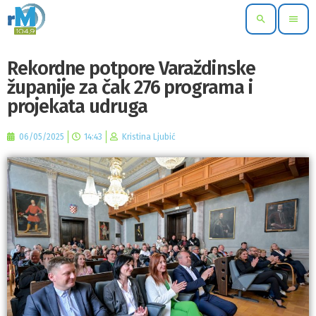
search
menu
Rekordne potpore Varaždinske
županije za čak 276 programa i
projekata udruga
06/05/2025
14:43
Kristina Ljubić