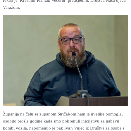
rekao je Krešimir Plantak Večerin, predsjednik Društva Naša djeca
Varaždin.
Županija na čelu sa županom Stričakom nam je uvelike pomogla,
osobito prošle godine kada smo pokrenuli inicijativu za nabavu
kombi vozila, napomenuo je pak Ivan Vujec iz Društva za osobe s