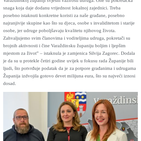
Varaždinskoj županiji svjesni važnosti udruga. One su pokretačka
snaga koja daje dodanu vrijednost lokalnoj zajednici. Treba
posebno istaknuti konkretne koristi za naše građane, posebno
najranjivije skupine kao što su djeca, osobe s invaliditetom i starije
osobe, jer udruge poboljšavaju kvalitetu njihovog života.
Zahvaljujemo svim članovima i voditeljima udruga, pokretači su
brojnih aktivnosti i čine Varaždinsku županiju boljim i ljepšim
mjestom za život” – istaknula je zamjenica Silvija Zagorec. Dodala
je da su u protekle četiri godine uvijek u fokusu rada Županije bili
ljudi, što potvrđuje podatak da je za potpore građanima i udrugama
Županija izdvojila gotovo devet milijuna eura, što su najveći iznosi
dosad.