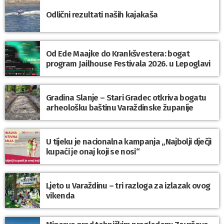
Odlični rezultati naših kajakaša
Od Ede Maajke do Krankšvestera: bogat
program Jailhouse Festivala 2026. u Lepoglavi
Gradina Slanje – Stari Gradec otkriva bogatu
arheološku baštinu Varaždinske županije
U tijeku je nacionalna kampanja „Najbolji dječji
kupaći je onaj koji se nosi“
Ljeto u Varaždinu – tri razloga za izlazak ovog
vikenda