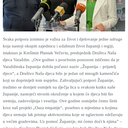
Svaka potpora iznimno je važna za život i djelovanje jedne udruge
koja nastoji okupiti zajednicu i udahnuti život županiji i regiji,
istaknuo je Krešimir Plantak Večerin, predsjednik Društva Naša
djeca Varaždin. „Ove godine s posebnim ponosom ističemo da je
Varaždinska županija dobila počasni naziv „Županija – prijatelj
djece“, a Društvo Naša djeca bilo je jedan od mnogih kamenčića
koji su doprinijeli tom uspjehu. Zahvaljujući potpori Županije,
trudimo se donijeti osmijeh na dječja lica u svakom kutku naše
županije, nastojeći stvoriti okruženje u kojem će djeca biti što
sretnija, zadovoljnija i veselija. Ove godine osmijehe ćemo širiti
kroz naš projekt „Oaza empatije“, posebno u mjestima u kojima
djeca nemaju lak pristup aktivnostima koje se uglavnom održavaju
u većim gradovima. Uz pomoć Županije, mi ćemo doći k njima” –