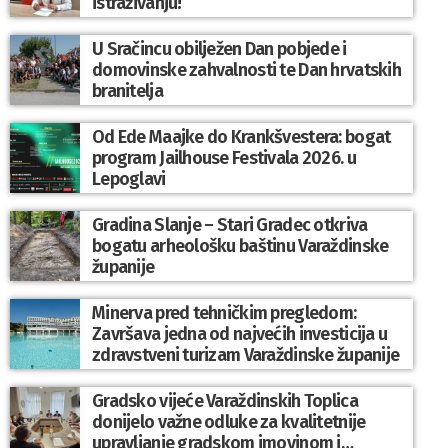
istraživanju!
U Sračincu obilježen Dan pobjede i
domovinske zahvalnosti te Dan hrvatskih
branitelja
Od Ede Maajke do Krankšvestera: bogat
program Jailhouse Festivala 2026. u
Lepoglavi
Gradina Slanje – Stari Gradec otkriva
bogatu arheološku baštinu Varaždinske
županije
Minerva pred tehničkim pregledom:
Završava jedna od najvećih investicija u
zdravstveni turizam Varaždinske županije
Gradsko vijeće Varaždinskih Toplica
donijelo važne odluke za kvalitetnije
upravljanje gradskom imovinom i