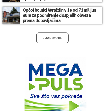
komunalnim sustavom
Općoj bolnici Varaždin više od 7,1 milijun
eura za podmirenje dospjelih obveza
prema dobavljačima
LOAD MORE