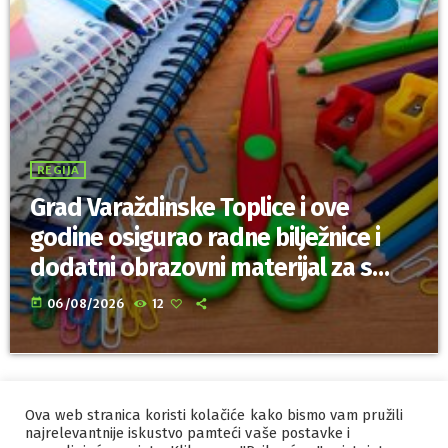
REGIJA
Grad Varaždinske Toplice i ove
godine osigurao radne bilježnice i
dodatni obrazovni materijal za sve
osnovnoškolce
today
06/08/2026
12
Ova web stranica koristi kolačiće kako bismo vam pružili
IZRADA I HOSTING
ORBIS
najrelevantnije iskustvo pamteći vaše postavke i