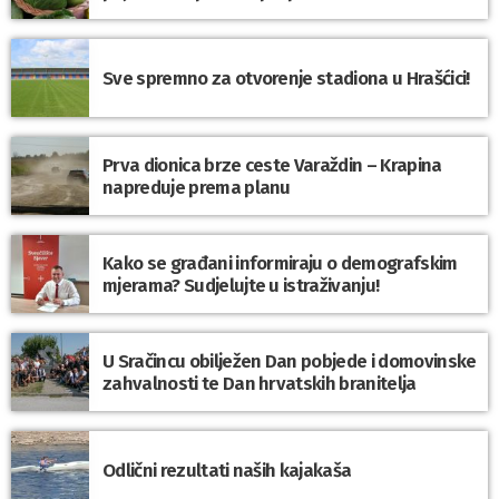
Sve spremno za otvorenje stadiona u Hrašćici!
Prva dionica brze ceste Varaždin – Krapina
napreduje prema planu
Kako se građani informiraju o demografskim
mjerama? Sudjelujte u istraživanju!
U Sračincu obilježen Dan pobjede i domovinske
zahvalnosti te Dan hrvatskih branitelja
Odlični rezultati naših kajakaša