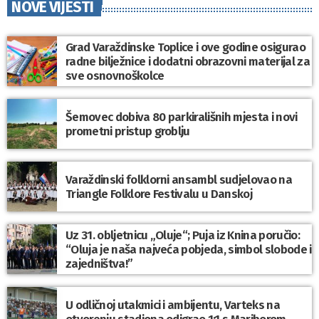
NOVE VIJESTI
Grad Varaždinske Toplice i ove godine osigurao
radne bilježnice i dodatni obrazovni materijal za
sve osnovnoškolce
Šemovec dobiva 80 parkirališnih mjesta i novi
prometni pristup groblju
Varaždinski folklorni ansambl sudjelovao na
Triangle Folklore Festivalu u Danskoj
Uz 31. obljetnicu „Oluje“; Puja iz Knina poručio:
“Oluja je naša najveća pobjeda, simbol slobode i
zajedništva!”
U odličnoj utakmici i ambijentu, Varteks na
otvorenju stadiona odigrao 1:1 s Mariborom