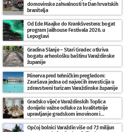
domovinske zahvalnosti te Dan hrvatskih
branitelja
Od Ede Maajke do Krankšvestera: bogat
program Jailhouse Festivala 2026. u
Lepoglavi
Gradina Slanje – Stari Gradec otkriva
bogatu arheološku baštinu Varaždinske
županije
Minerva pred tehničkim pregledom:
Završava jedna od najvećih investicija u
zdravstveni turizam Varaždinske županije
Gradsko vijeće Varaždinskih Toplica
donijelo važne odluke za kvalitetnije
upravljanje gradskom imovinom i
komunalnim sustavom
Općoj bolnici Varaždin više od 7,1 milijun