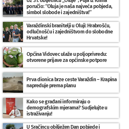
Uz 31. obljetnicu „Oluje“; Puja iz Knina
poručio: “Oluja je naša najveća pobjeda,
simbol slobode i zajedništva!”
Varaždinski branitelji u Oluji: Hrabrošću,
odlučnošću i zajedništvom do slobodne
Hrvatske!
Općina Vidovec ulaže u poljoprivredu:
otvorene prijave za općinske potpore
Prva dionica brze ceste Varaždin – Krapina
napreduje prema planu
Kako se građani informiraju o
demografskim mjerama? Sudjelujte u
istraživanju!
U Sračincu obilježen Dan pobjede i