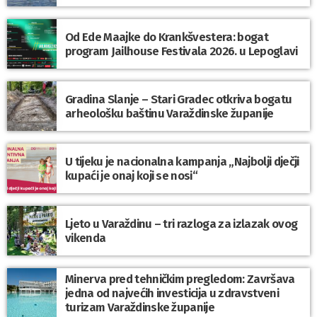
Od Ede Maajke do Krankšvestera: bogat
program Jailhouse Festivala 2026. u Lepoglavi
Gradina Slanje – Stari Gradec otkriva bogatu
arheološku baštinu Varaždinske županije
U tijeku je nacionalna kampanja „Najbolji dječji
kupaći je onaj koji se nosi“
Ljeto u Varaždinu – tri razloga za izlazak ovog
vikenda
Minerva pred tehničkim pregledom: Završava
jedna od najvećih investicija u zdravstveni
turizam Varaždinske županije