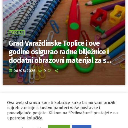
REGIJA
Grad Varaždinske Toplice i ove
godine osigurao radne bilježnice i
dodatni obrazovni materijal za sve
osnovnoškolce
today
06/08/2026
9
Ova web stranica koristi kolačiće kako bismo vam pružili
IZRADA I HOSTING
ORBIS
najrelevantnije iskustvo pamteći vaše postavke i
ponavljajuće posjete. Klikom na "Prihvaćam" pristajete na
MARKETING
PRAVILA PRIVATNOSTI
upotrebu kolačića.