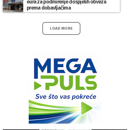
eura za podmirenje dospjelih obveza
prema dobavljačima
LOAD MORE