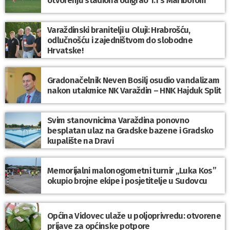
Varaždinski branitelji u Oluji: Hrabrošću,
odlučnošću i zajedništvom do slobodne
Hrvatske!
Gradonačelnik Neven Bosilj osudio vandalizam
nakon utakmice NK Varaždin – HNK Hajduk Split
Svim stanovnicima Varaždina ponovno
besplatan ulaz na Gradske bazene i Gradsko
kupalište na Dravi
Memorijalni malonogometni turnir „Luka Kos”
okupio brojne ekipe i posjetitelje u Sudovcu
Općina Vidovec ulaže u poljoprivredu: otvorene
prijave za općinske potpore