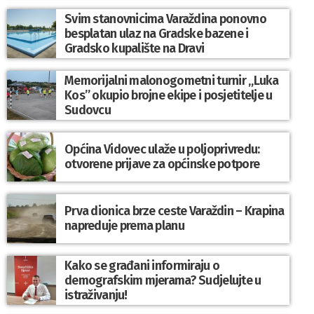
Svim stanovnicima Varaždina ponovno
besplatan ulaz na Gradske bazene i
Gradsko kupalište na Dravi
Memorijalni malonogometni turnir „Luka
Kos” okupio brojne ekipe i posjetitelje u
Sudovcu
Općina Vidovec ulaže u poljoprivredu:
otvorene prijave za općinske potpore
Prva dionica brze ceste Varaždin – Krapina
napreduje prema planu
Kako se građani informiraju o
demografskim mjerama? Sudjelujte u
istraživanju!