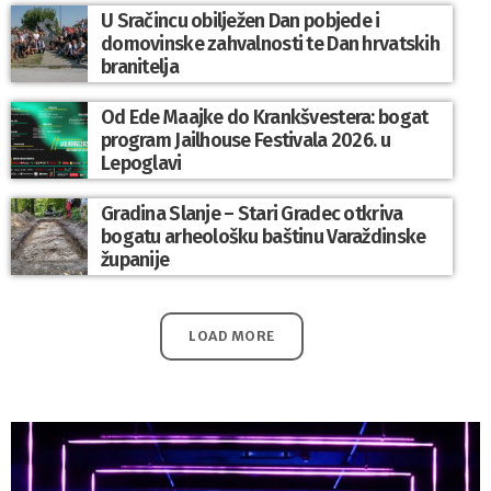
U Sračincu obilježen Dan pobjede i
domovinske zahvalnosti te Dan hrvatskih
branitelja
Od Ede Maajke do Krankšvestera: bogat
program Jailhouse Festivala 2026. u
Lepoglavi
Gradina Slanje – Stari Gradec otkriva
bogatu arheološku baštinu Varaždinske
županije
LOAD MORE