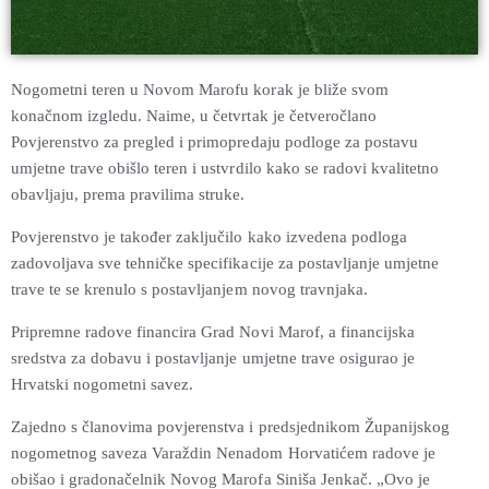
Nogometni teren u Novom Marofu korak je bliže svom
konačnom izgledu. Naime,
u
četvrtak je četveročlano
Povjerenstvo za pregled i primopredaju podloge za postavu
umjetne trave obišlo teren i ustvrdilo kako se radovi kvalitetno
obavljaju, prema pravilima struke.
Povjerenstvo je također zaključilo kako izvedena podloga
zadovoljava sve tehničke specifikacije za postavljanje umjetne
trave te se krenulo s postavljanjem novog travnjaka.
Pripremne radove financira
Grad Novi Marof
, a financijska
sredstva za dobavu i postavljanje umjetne trave osigurao je
Hrvatski nogometni savez.
Zajedno s članovima povjerenstva i
predsjednikom Županijskog
nogometnog saveza Varaždin
Nenadom Horvatićem radove je
obišao i gradonačelnik Novog Marofa Siniša Jenkač. „Ovo je