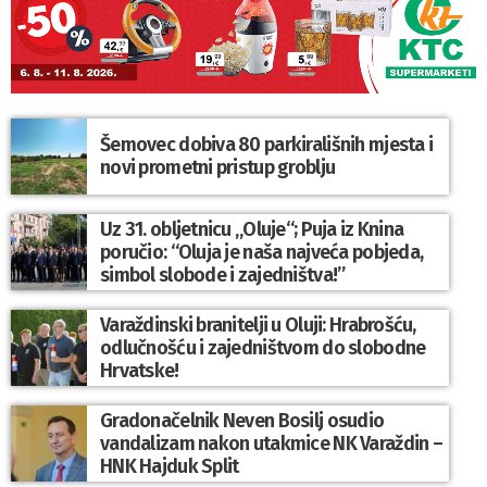
Šemovec dobiva 80 parkirališnih mjesta i
novi prometni pristup groblju
Uz 31. obljetnicu „Oluje“; Puja iz Knina
poručio: “Oluja je naša najveća pobjeda,
simbol slobode i zajedništva!”
Varaždinski branitelji u Oluji: Hrabrošću,
odlučnošću i zajedništvom do slobodne
Hrvatske!
Gradonačelnik Neven Bosilj osudio
vandalizam nakon utakmice NK Varaždin –
HNK Hajduk Split