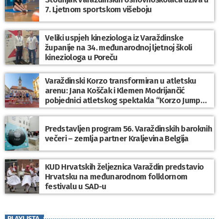
7. Ljetnom sportskom višeboju
Veliki uspjeh kineziologa iz Varaždinske
županije na 34. međunarodnoj ljetnoj školi
kineziologa u Poreču
Varaždinski Korzo transformiran u atletsku
arenu: Jana Koščak i Klemen Modrijančić
pobjednici atletskog spektakla “Korzo Jump
2026”
Predstavljen program 56. Varaždinskih baroknih
večeri – zemlja partner Kraljevina Belgija
KUD Hrvatskih željeznica Varaždin predstavio
Hrvatsku na međunarodnom folklornom
festivalu u SAD-u
PLAYLISTA