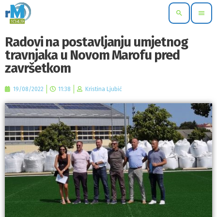
search
menu
Radovi na postavljanju umjetnog
travnjaka u Novom Marofu pred
završetkom
19/08/2022
11:38
Kristina Ljubić