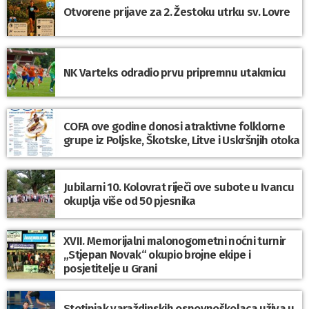
Otvorene prijave za 2. Žestoku utrku sv. Lovre
NK Varteks odradio prvu pripremnu utakmicu
COFA ove godine donosi atraktivne folklorne
grupe iz Poljske, Škotske, Litve i Uskršnjih otoka
Jubilarni 10. Kolovrat riječi ove subote u Ivancu
okuplja više od 50 pjesnika
XVII. Memorijalni malonogometni noćni turnir
„Stjepan Novak“ okupio brojne ekipe i
posjetitelje u Grani
Stotinjak varaždinskih osnovnoškolaca uživa u